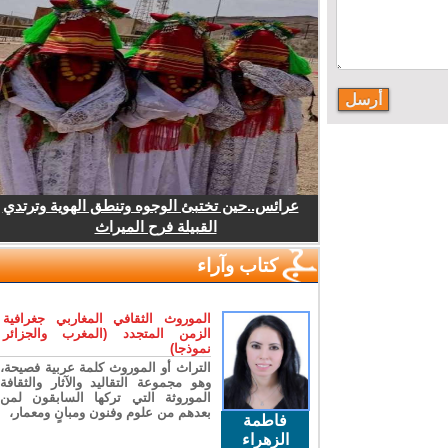
عرائس..حين تختبئ الوجوه وتنطق الهوية وترتدي
القبيلة فرح الميراث
كتاب وآراء
الموروث الثقافي المغاربي جغرافية
الزمن المتجدد (المغرب والجزائر
نموذجا)
التراث أو الموروث كلمة عربية فصيحة،
وهو مجموعة التقاليد والآثار والثقافة
الموروثة التي تركها السابقون لمن
بعدهم من علوم وفنون ومبانٍ ومعمار،
فاطمة
الزهراء