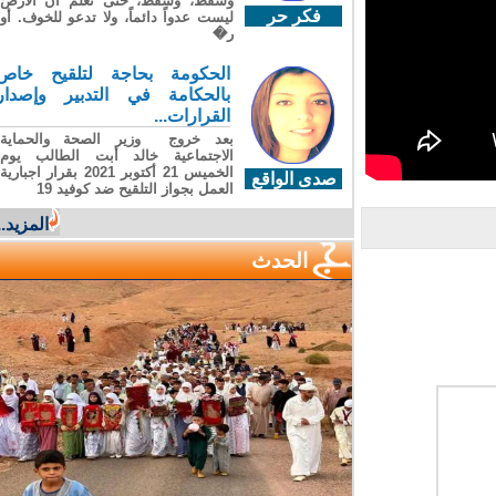
وسقطَ، وسقطَ، حتى تعلّم أن الأرضَ
فكر حر
ليست عدواً دائماً، ولا تدعو للخوف. أو
ر�
الحكومة بحاجة لتلقيح خاص
بالحكامة في التدبير وإصدار
القرارات...
بعد خروج وزير الصحة والحماية
الاجتماعية خالد أبت الطالب يوم
الخميس 21 أكتوبر 2021 بقرار اجبارية
صدى الواقع
العمل بجواز التلقيح ضد كوفيد 19
المزيد...
الحدث