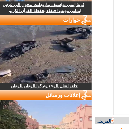
قرية إيمي نواسيف بتارودانت تتحول الى عرس
ايماني مهيب احتفاء بحفظة القرآن الكريم
حوارات
خلعوا نعال الوجع وتركوا الوطن للوطن
إعلانات ورسائل
المزيد...