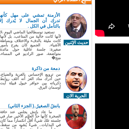
الأزمنة تمشي على مهل كأنها
تدرك أن الجمال لا يُدرك إلا
بالتأمل في الكل .
نستعيد نوسطالجيا الماضي اليوم ،لا
لأنها كانت خالية من المتاعب، بل لأنها
كانت مليئة بالدفء والاختلاف وبساطة
حديث الإثنين
الأشياء. الجميع كان يفرح بأمور
صغيرة: جلسة عائلية حول مائدة
متواضعة، صور الراديو في المساء،
ضح�
دمعة من ذاكرة
من ترويع الإحساس بالغربة والضياع،
حين أدرك مناد العز أنه أتلف روابط
ذكرياته بين حوافر خيول قبيلة آيت
أوسمان البرق.
الحرية الان
بانشُ الصغيرُ..( الجزء الثاني)
ما عاد بانش يجلس عند حافة
الصخرة كأنها حدُّ العالم الأخير. صار في
جلسته تلكَ شيءٌ أقلُّ انكساراً مما كان
في البدايات.. شيءٌ يُشبِه من سقطَ،