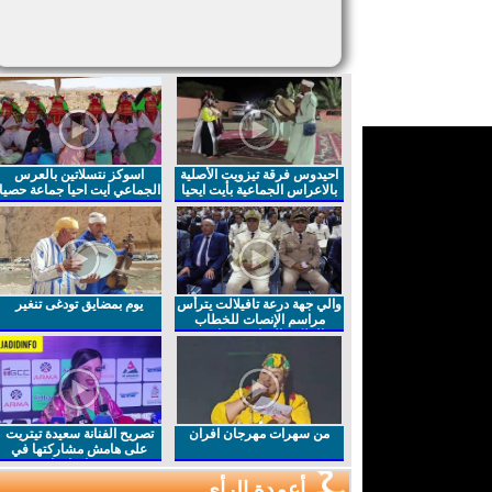
احيدوس فرقة تيزويت الأصلية
اسوكز نتسلاتين بالعرس
بالاعراس الجماعية بأيت ايحيا
الجماعي ايت احيا جماعة حصيا
والي جهة درعة تافيلالت يترأس
يوم بمضايق تودغى تنغير
مراسم الإنصات للخطاب
الملكي السامي بمناسبة
الذكرى27 لعيد العرش المجيد
من سهرات مهرجان افران
تصريح الفنانة سعيدة تيتريت
على هامش مشاركتها في
مهرجان افران
أعمدة الرأي