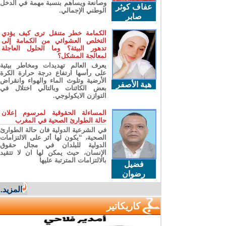
وصانعة ويساهم بنسبة مهمة في الدخل
عفاف كوثر
الوطني الإجمالي.
صابر
الكمامة خطر متنقل ترى كيف يؤدي
التخلص العشوائي من الكمامة إلى
تدهور البيئة؟ وما الحلول العاجلة
لمعالجة المشكل؟
يعرف العالم تهديدات ومخاطر بيئية
على رأسها ارتفاع درجة حرارة الكرة
الأرضية وتلوث الماء والهواء وانقراض
هبة الأصفر
بعض الكائنات وبالتالي اختلال في
التوازن الايكولوجي.
المساءلة الحقوقية لمرسوم إعلان
حالة الطوارئ الصحية في المغرب
في الشرعية الدولية فان حالة الطوارئ
الصحية، “يكون لها أثر على الالتزامات
الدولية للبلدان في مجال حقوق
الإنسان، حيث يمكن لها ان لا تتقيد
بالالتزامات المترتبة عليها
فضيل
رضوان
المزيد...
كاريكاتير