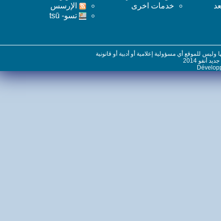
خدمات اخرى
اﻹرسس
تسو- tsū
س للموقع أي مسؤولية إعلامية أو أدبية أو قانونية
نفو 2014
Dévelo