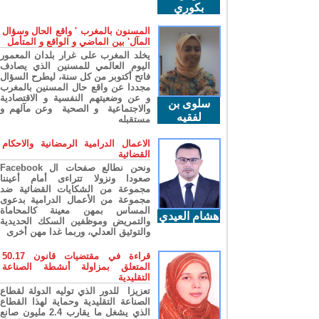
بكوري
المسنون بالمغرب ' واقع الحال وسؤال
المآل' بين الماضي و الواقع و المتأمل
يخلد المغرب على غرار بلدان المعمور
اليوم العالمي للمسنين الذي يصادف
فاتح أكتوبر من كل سنة، ليطرح السؤال
مجددا عن واقع حال المسنين بالمغرب
و عن وضعيتهم النفسية و الاقتصادية
سلوى بن
والاجتماعية و الصحية وعن مآلهم و
لفقيه
مستقبله
الاعمال الدرامية الرمضانية والاحكام
القضائية
ونحن نطالع صفحات ال Facebook
صعودا ونزولا تتراءى أمام أعيننا
مجموعة من الشكايات القضائية ضد
مجموعة من الأعمال الدرامية بدعوى
المساس بمهن معينة كالمحاماة
هشام العيدي
والتمريض وموظفين السكك الحديدية
والتوثيق العدلي، وربما غدا مهن أخرى
قراءة في مقتضيات قانون 50.17
المتعلق بمزاولة أنشطة الصناعة
التقليدية
تعزيزا للدور الذي توليه الدولة لقطاع
الصناعة التقليدية وحماية لهذا القطاع
الذي يشغل ما يقارب 2.4 مليون صانع