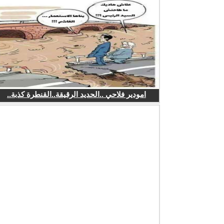
امودير فلاحي ..الحديد الرقيقة..القنطرة كذبة..