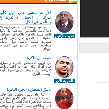
الأزمنة تمشي على مهل كأنها
تدرك أن الجمال لا يُدرك إلا
بالتأمل في الكل .
نستعيد نوسطالجيا الماضي اليوم ،لا
لأنها كانت خالية من المتاعب، بل لأنها
كانت مليئة بالدفء والاختلاف وبساطة
حديث الإثنين
الأشياء. الجميع كان يفرح بأمور
صغيرة: جلسة عائلية حول مائدة
متواضعة، صور الراديو في المساء،
ضح�
دمعة من ذاكرة
من ترويع الإحساس بالغربة والضياع،
حين أدرك مناد العز أنه أتلف روابط
ذكرياته بين حوافر خيول قبيلة آيت
أوسمان البرق.
الحرية الان
بانشُ الصغيرُ..( الجزء الثاني)
ما عاد بانش يجلس عند حافة
الصخرة كأنها حدُّ العالم الأخير. صار في
جلسته تلكَ شيءٌ أقلُّ انكساراً مما كان
في البدايات.. شيءٌ يُشبِه من سقطَ،