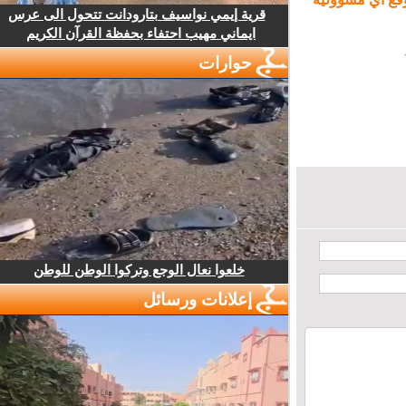
قرية إيمي نواسيف بتارودانت تتحول الى عرس
ايماني مهيب احتفاء بحفظة القرآن الكريم
حوارات
خلعوا نعال الوجع وتركوا الوطن للوطن
إعلانات ورسائل