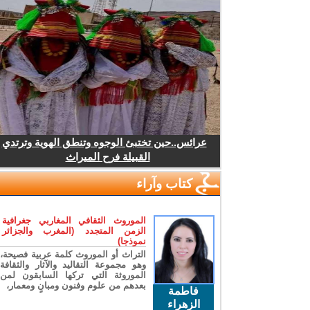
عرائس..حين تختبئ الوجوه وتنطق الهوية وترتدي
القبيلة فرح الميراث
كتاب وآراء
الموروث الثقافي المغاربي جغرافية
الزمن المتجدد (المغرب والجزائر
نموذجا)
التراث أو الموروث كلمة عربية فصيحة،
وهو مجموعة التقاليد والآثار والثقافة
الموروثة التي تركها السابقون لمن
بعدهم من علوم وفنون ومبانٍ ومعمار،
فاطمة
الزهراء