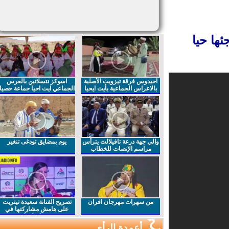
ا حيا
احيدوس فرقة تيزويت الأصلية
اسوكز نتسلاتين بالعرس
بالاعراس الجماعية بأيت ايحيا
الجماعي ايت احيا جماعة حصيا
والي جهة درعة تافيلالت يترأس
يوم بمضايق تودغى تنغير
مراسم الإنصات للخطاب
الملكي السامي بمناسبة
الذكرى27 لعيد العرش المجيد
من سهرات مهرجان افران
تصريح الفنانة سعيدة تيتريت
على هامش مشاركتها في
مهرجان افران
أعمدة الرأي