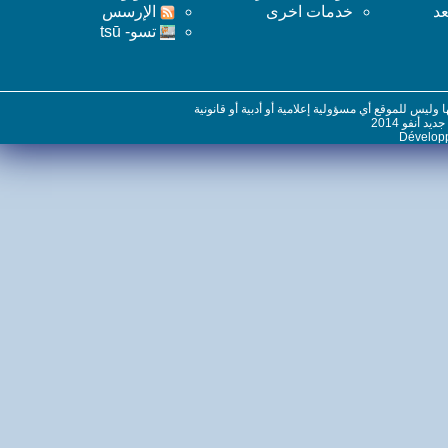
خدمات اخرى
اﻹرسس
تسو- tsū
س للموقع أي مسؤولية إعلامية أو أدبية أو قانونية
نفو 2014
Dévelo