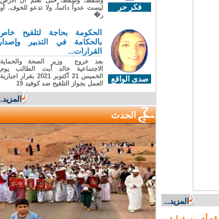
وسقطَ، وسقطَ، حتى تعلّم أن الأرضَ
فكر حر
ليست عدواً دائماً، ولا تدعو للخوف. أو
ر�
الحكومة بحاجة لتلقيح خاص
بالحكامة في التدبير وإصدار
القرارات...
بعد خروج وزير الصحة والحماية
الاجتماعية خالد أبت الطالب يوم
الخميس 21 أكتوبر 2021 بقرار اجبارية
صدى الواقع
العمل بجواز التلقيح ضد كوفيد 19
المزيد...
الحدث
المزيد...
ع أي مسؤولية