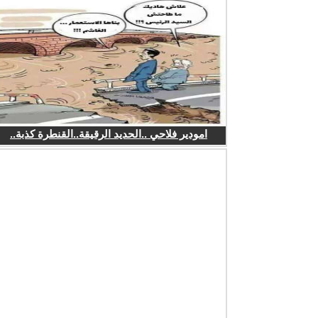
امودير فلاحي ..الحديد الرقيقة..القنطرة كذبة..