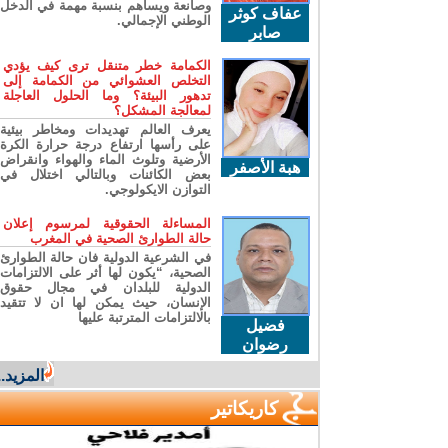
وصانعة ويساهم بنسبة مهمة في الدخل
عفاف كوثر
الوطني الإجمالي.
صابر
الكمامة خطر متنقل ترى كيف يؤدي
التخلص العشوائي من الكمامة إلى
تدهور البيئة؟ وما الحلول العاجلة
لمعالجة المشكل؟
يعرف العالم تهديدات ومخاطر بيئية
على رأسها ارتفاع درجة حرارة الكرة
الأرضية وتلوث الماء والهواء وانقراض
هبة الأصفر
بعض الكائنات وبالتالي اختلال في
التوازن الايكولوجي.
المساءلة الحقوقية لمرسوم إعلان
حالة الطوارئ الصحية في المغرب
في الشرعية الدولية فان حالة الطوارئ
الصحية، “يكون لها أثر على الالتزامات
الدولية للبلدان في مجال حقوق
الإنسان، حيث يمكن لها ان لا تتقيد
بالالتزامات المترتبة عليها
فضيل
رضوان
المزيد...
كاريكاتير