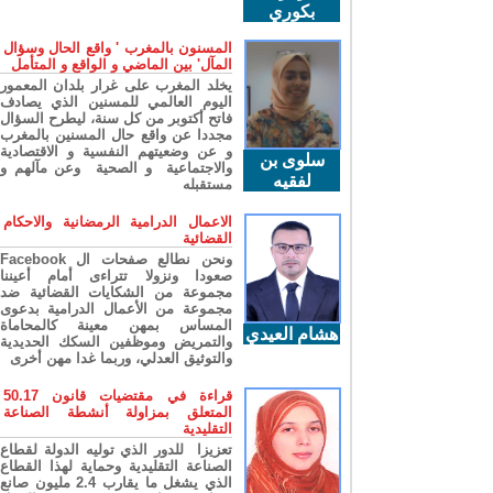
بكوري
المسنون بالمغرب ' واقع الحال وسؤال
المآل' بين الماضي و الواقع و المتأمل
يخلد المغرب على غرار بلدان المعمور
اليوم العالمي للمسنين الذي يصادف
فاتح أكتوبر من كل سنة، ليطرح السؤال
مجددا عن واقع حال المسنين بالمغرب
و عن وضعيتهم النفسية و الاقتصادية
سلوى بن
والاجتماعية و الصحية وعن مآلهم و
لفقيه
مستقبله
الاعمال الدرامية الرمضانية والاحكام
القضائية
ونحن نطالع صفحات ال Facebook
صعودا ونزولا تتراءى أمام أعيننا
مجموعة من الشكايات القضائية ضد
مجموعة من الأعمال الدرامية بدعوى
المساس بمهن معينة كالمحاماة
هشام العيدي
والتمريض وموظفين السكك الحديدية
والتوثيق العدلي، وربما غدا مهن أخرى
قراءة في مقتضيات قانون 50.17
المتعلق بمزاولة أنشطة الصناعة
التقليدية
تعزيزا للدور الذي توليه الدولة لقطاع
الصناعة التقليدية وحماية لهذا القطاع
الذي يشغل ما يقارب 2.4 مليون صانع