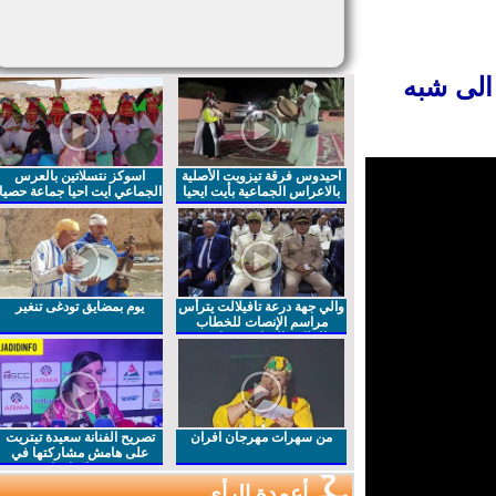
لى شبه
احيدوس فرقة تيزويت الأصلية
اسوكز نتسلاتين بالعرس
بالاعراس الجماعية بأيت ايحيا
الجماعي ايت احيا جماعة حصيا
والي جهة درعة تافيلالت يترأس
يوم بمضايق تودغى تنغير
مراسم الإنصات للخطاب
الملكي السامي بمناسبة
الذكرى27 لعيد العرش المجيد
من سهرات مهرجان افران
تصريح الفنانة سعيدة تيتريت
على هامش مشاركتها في
مهرجان افران
أعمدة الرأي