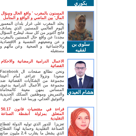
بكوري
المسنون بالمغرب ' واقع الحال وسؤال
المآل' بين الماضي و الواقع و المتأمل
يخلد المغرب على غرار بلدان المعمور
اليوم العالمي للمسنين الذي يصادف
فاتح أكتوبر من كل سنة، ليطرح السؤال
مجددا عن واقع حال المسنين بالمغرب
و عن وضعيتهم النفسية و الاقتصادية
سلوى بن
والاجتماعية و الصحية وعن مآلهم و
لفقيه
مستقبله
الاعمال الدرامية الرمضانية والاحكام
القضائية
ونحن نطالع صفحات ال Facebook
صعودا ونزولا تتراءى أمام أعيننا
مجموعة من الشكايات القضائية ضد
مجموعة من الأعمال الدرامية بدعوى
المساس بمهن معينة كالمحاماة
هشام العيدي
والتمريض وموظفين السكك الحديدية
والتوثيق العدلي، وربما غدا مهن أخرى
قراءة في مقتضيات قانون 50.17
المتعلق بمزاولة أنشطة الصناعة
التقليدية
تعزيزا للدور الذي توليه الدولة لقطاع
الصناعة التقليدية وحماية لهذا القطاع
الذي يشغل ما يقارب 2.4 مليون صانع