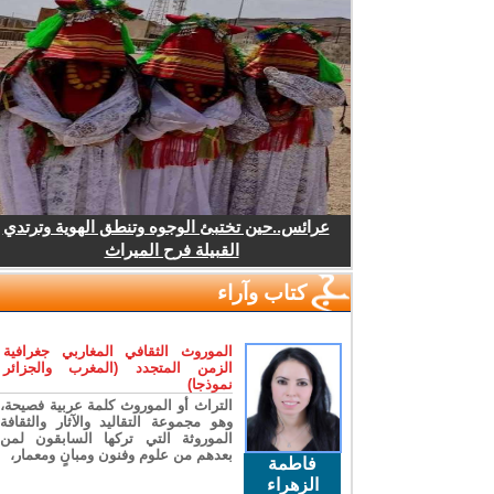
عرائس..حين تختبئ الوجوه وتنطق الهوية وترتدي
القبيلة فرح الميراث
كتاب وآراء
الموروث الثقافي المغاربي جغرافية
الزمن المتجدد (المغرب والجزائر
نموذجا)
التراث أو الموروث كلمة عربية فصيحة،
وهو مجموعة التقاليد والآثار والثقافة
الموروثة التي تركها السابقون لمن
بعدهم من علوم وفنون ومبانٍ ومعمار،
فاطمة
الزهراء