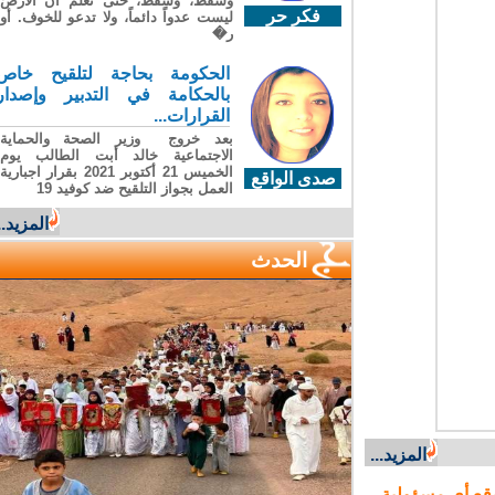
وسقطَ، وسقطَ، حتى تعلّم أن الأرضَ
فكر حر
ليست عدواً دائماً، ولا تدعو للخوف. أو
ر�
الحكومة بحاجة لتلقيح خاص
بالحكامة في التدبير وإصدار
القرارات...
بعد خروج وزير الصحة والحماية
الاجتماعية خالد أبت الطالب يوم
الخميس 21 أكتوبر 2021 بقرار اجبارية
صدى الواقع
العمل بجواز التلقيح ضد كوفيد 19
المزيد...
الحدث
المزيد...
ع أي مسؤولية