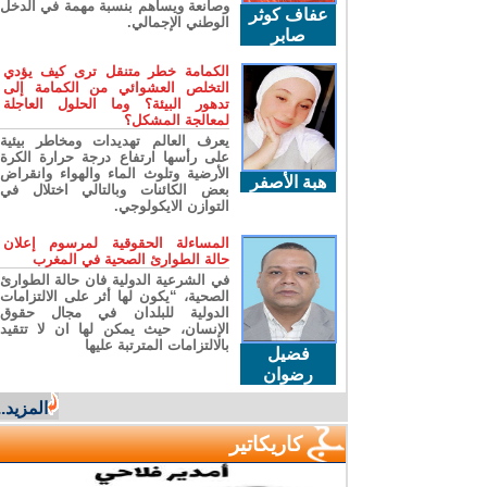
وصانعة ويساهم بنسبة مهمة في الدخل
عفاف كوثر
الوطني الإجمالي.
صابر
الكمامة خطر متنقل ترى كيف يؤدي
التخلص العشوائي من الكمامة إلى
تدهور البيئة؟ وما الحلول العاجلة
لمعالجة المشكل؟
يعرف العالم تهديدات ومخاطر بيئية
على رأسها ارتفاع درجة حرارة الكرة
الأرضية وتلوث الماء والهواء وانقراض
هبة الأصفر
بعض الكائنات وبالتالي اختلال في
التوازن الايكولوجي.
المساءلة الحقوقية لمرسوم إعلان
حالة الطوارئ الصحية في المغرب
في الشرعية الدولية فان حالة الطوارئ
الصحية، “يكون لها أثر على الالتزامات
الدولية للبلدان في مجال حقوق
الإنسان، حيث يمكن لها ان لا تتقيد
بالالتزامات المترتبة عليها
فضيل
رضوان
المزيد...
كاريكاتير