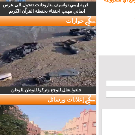
قرية إيمي نواسيف بتارودانت تتحول الى عرس
ايماني مهيب احتفاء بحفظة القرآن الكريم
حوارات
خلعوا نعال الوجع وتركوا الوطن للوطن
إعلانات ورسائل