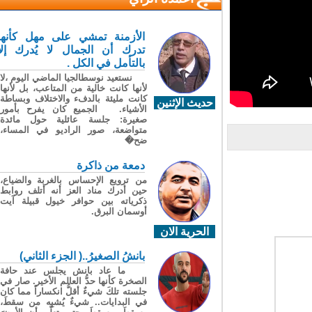
الأزمنة تمشي على مهل كأنها
تدرك أن الجمال لا يُدرك إلا
بالتأمل في الكل .
نستعيد نوسطالجيا الماضي اليوم ،لا
لأنها كانت خالية من المتاعب، بل لأنها
كانت مليئة بالدفء والاختلاف وبساطة
حديث الإثنين
الأشياء. الجميع كان يفرح بأمور
صغيرة: جلسة عائلية حول مائدة
متواضعة، صور الراديو في المساء،
ضح�
دمعة من ذاكرة
من ترويع الإحساس بالغربة والضياع،
حين أدرك مناد العز أنه أتلف روابط
ذكرياته بين حوافر خيول قبيلة آيت
أوسمان البرق.
الحرية الان
بانشُ الصغيرُ..( الجزء الثاني)
ما عاد بانش يجلس عند حافة
الصخرة كأنها حدُّ العالم الأخير. صار في
جلسته تلكَ شيءٌ أقلُّ انكساراً مما كان
في البدايات.. شيءٌ يُشبِه من سقطَ،