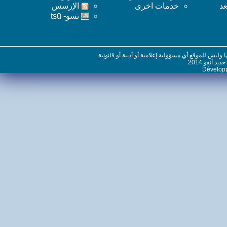
خدمات اخرى
اﻹرسس
تسو- tsū
س للموقع أي مسؤولية إعلامية أو أدبية أو قانونية
نفو 2014
Dévelo