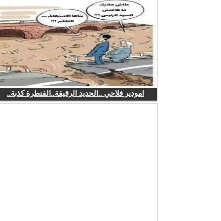
امودير فلاحي ..الحديد الرقيقة..القنطرة كذبة..