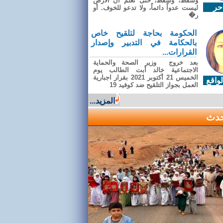
وسقطَ، وسقطَ، حتى تعلّم أن الأرضَ
حر
ليست عدواً دائماً، ولا تدعو للخوف. أو
ر�
الحكومة بحاجة لتلقيح خاص
بالحكامة في التدبير وإصدار
القرارات...
بعد خروج وزير الصحة والحماية
الاجتماعية خالد أبت الطالب يوم
الخميس 21 أكتوبر 2021 بقرار اجبارية
واقع
العمل بجواز التلقيح ضد كوفيد 19
المزيد...
حدث