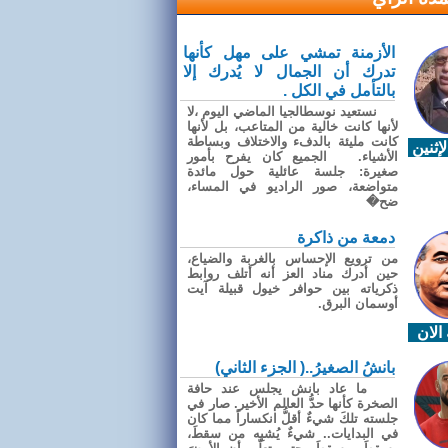
الأزمنة تمشي على مهل كأنها
تدرك أن الجمال لا يُدرك إلا
بالتأمل في الكل .
نستعيد نوسطالجيا الماضي اليوم ،لا
لأنها كانت خالية من المتاعب، بل لأنها
كانت مليئة بالدفء والاختلاف وبساطة
إثنين
الأشياء. الجميع كان يفرح بأمور
صغيرة: جلسة عائلية حول مائدة
متواضعة، صور الراديو في المساء،
ضح�
دمعة من ذاكرة
من ترويع الإحساس بالغربة والضياع،
حين أدرك مناد العز أنه أتلف روابط
ذكرياته بين حوافر خيول قبيلة آيت
أوسمان البرق.
الان
بانشُ الصغيرُ..( الجزء الثاني)
ما عاد بانش يجلس عند حافة
الصخرة كأنها حدُّ العالم الأخير. صار في
جلسته تلكَ شيءٌ أقلُّ انكساراً مما كان
في البدايات.. شيءٌ يُشبِه من سقطَ،