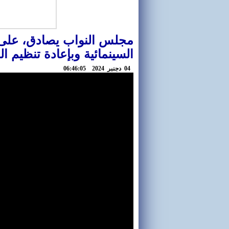
مجلس النواب يصادق، على 
السينمائية وبإعادة تنظيم ا
04 دجنبر 2024 06:46:05