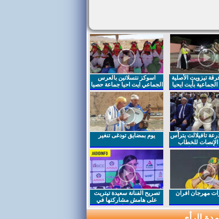
قة تيزويت الأصلية
اسوكز نتسلاتين بالعرس
لجماعية بأيت ايحيا
الجماعي ايت احيا جماعة حصيا
رعة تافيلالت يترأس
يوم بمضايق تودغى تنغير
الإنصات للخطاب
السامي بمناسبة
ت مهرجان افران
تصريح الفنانة سعيدة تيتريت
على هامش مشاركتها في
مهرجان افران
دة الرأي