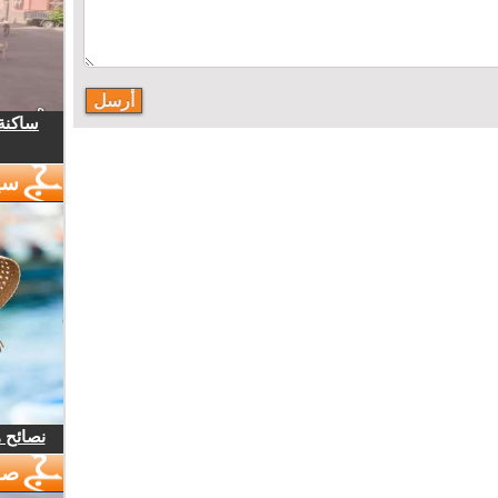
ساكنة 
سي
نصائح 
صو