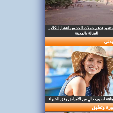
تنغير تدعم حملات الحد من انتشار الكلاب
الضالة بالمدينة
دتي
هامّة لصيف خالٍ من الأمراض وفق الخبراء
رة وتعليق