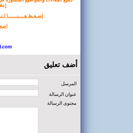
إعلا
إضـغـظ هــــنــــــا لـ
اضغط
l.com
أضف تعليق
المرسل
عنوان الرسالة
محتوى الرسالة