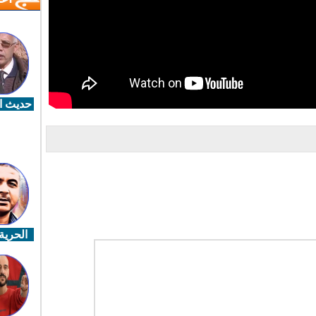
حديث ال
الحرية 