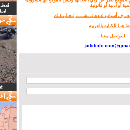
قرية 
مية أو أدبية أو قانونية
ايما
تـعـرف أسباب عـدم نـــشــــر تـعـلـيـقـك
حو
 هنـا للكتابة بالعربية
للتواصل معنا
jadidinfo.com@gmai
خل
إع