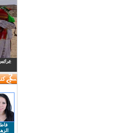
عرائس.
كتا
فاط
الزهر