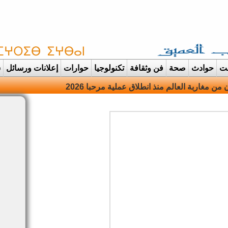
غت
حوادث
صحة
فن وثقافة
تكنولوجيا
حوارات
إعلانات ورسائل
س
ان |