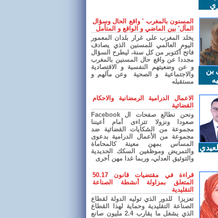
ري
المسنون بالمغرب ' واقع الحال وسؤال
المآل' بين الماضي و الواقع و المتأمل
يخلد المغرب على غرار بلدان المعمور
اليوم العالمي للمسنين الذي يصادف
فاتح أكتوبر من كل سنة، ليطرح السؤال
مجددا عن واقع حال المسنين بالمغرب
و عن وضعيتهم النفسية و الاقتصادية
 بن
والاجتماعية و الصحية وعن مآلهم و
ه
مستقبله
الاعمال الدرامية الرمضانية والاحكام
القضائية
ونحن نطالع صفحات ال Facebook
صعودا ونزولا تتراءى أمام أعيننا
مجموعة من الشكايات القضائية ضد
مجموعة من الأعمال الدرامية بدعوى
المساس بمهن معينة كالمحاماة
عيدي
والتمريض وموظفين السكك الحديدية
والتوثيق العدلي، وربما غدا مهن أخرى
قراءة في مقتضيات قانون 50.17
المتعلق بمزاولة أنشطة الصناعة
التقليدية
تعزيزا للدور الذي توليه الدولة لقطاع
الصناعة التقليدية وحماية لهذا القطاع
الذي يشغل ما يقارب 2.4 مليون صانع