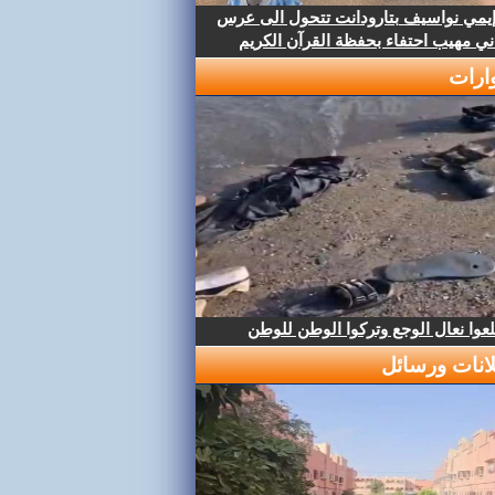
إيمي نواسيف بتارودانت تتحول الى عرس
ني مهيب احتفاء بحفظة القرآن الكريم
ارات
عوا نعال الوجع وتركوا الوطن للوطن
لانات ورسائل