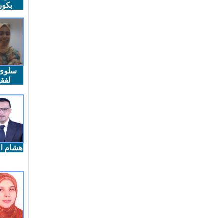
بكو
سلوى
لفقي
هشام ال