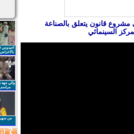
مشروع قانون يتعلق بالصناعة
لمركز السينمائي
احيدوس فر
بالاعراس ا
والي جهة د
مراسم 
الملكي 
الذكرى27 لعيد العرش المجيد
من سهرا
أعم