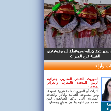
.حين تختبئ الوجوه وتنطق الهوية وترتدي
القبيلة فرح الميراث
ب وآراء
الموروث الثقافي المغاربي جغرافية
الزمن المتجدد (المغرب والجزائر
نموذجا)
التراث أو الموروث كلمة عربية فصيحة،
وهو مجموعة التقاليد والآثار والثقافة
الموروثة التي تركها السابقون لمن
بعدهم من علوم وفنون ومبانٍ ومعمار،
مة
اء