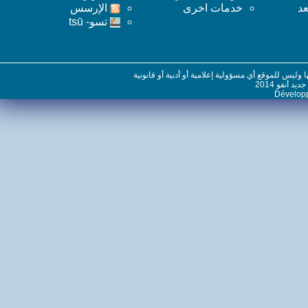
خدمات اخرى
اﻹرسس
تسو- tsū
س للموقع أي مسؤولية إعلامية أو أدبية أو قانونية
نفو 2014
Dévelo