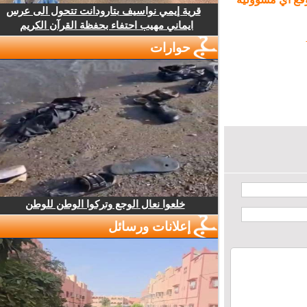
قرية إيمي نواسيف بتارودانت تتحول الى عرس
ايماني مهيب احتفاء بحفظة القرآن الكريم
حوارات
خلعوا نعال الوجع وتركوا الوطن للوطن
إعلانات ورسائل