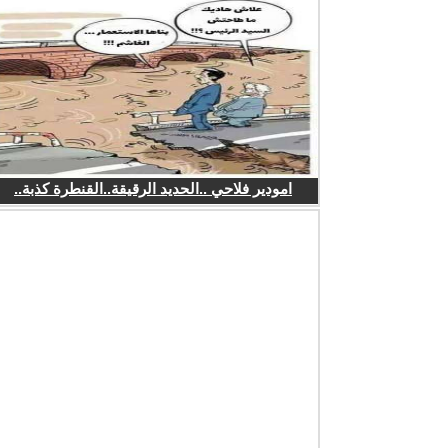
امودير فلاحي ..الحديد الرقيقة..القنطرة كذبة..