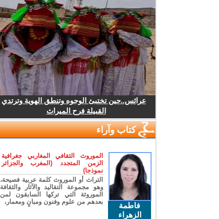
عرائس..حين تختبئ الوجوه وتنطق الهوية وترتدي
القبيلة فرح الميراث
كتاب وآراء
الموروث الثقافي المغاربي جغرافية
الزمن المتجدد (المغرب والجزائر
نموذجا)
التراث أو الموروث كلمة عربية فصيحة،
وهو مجموعة التقاليد والآثار والثقافة
الموروثة التي تركها السابقون لمن
بعدهم من علوم وفنون ومبانٍ ومعمار،
فاطمة
الزهراء