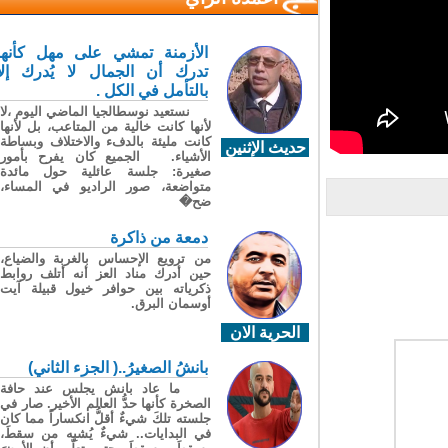
الأزمنة تمشي على مهل كأنها
تدرك أن الجمال لا يُدرك إلا
بالتأمل في الكل .
نستعيد نوسطالجيا الماضي اليوم ،لا
لأنها كانت خالية من المتاعب، بل لأنها
كانت مليئة بالدفء والاختلاف وبساطة
حديث الإثنين
الأشياء. الجميع كان يفرح بأمور
صغيرة: جلسة عائلية حول مائدة
متواضعة، صور الراديو في المساء،
ضح�
دمعة من ذاكرة
من ترويع الإحساس بالغربة والضياع،
حين أدرك مناد العز أنه أتلف روابط
ذكرياته بين حوافر خيول قبيلة آيت
أوسمان البرق.
الحرية الان
بانشُ الصغيرُ..( الجزء الثاني)
ما عاد بانش يجلس عند حافة
الصخرة كأنها حدُّ العالم الأخير. صار في
جلسته تلكَ شيءٌ أقلُّ انكساراً مما كان
في البدايات.. شيءٌ يُشبِه من سقطَ،