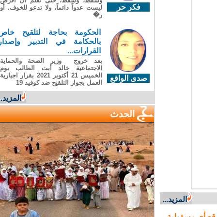
وسقطَ، وسقطَ، حتى تعلّم أن الأرضَ
فكر حر
ليست عدواً دائماً، ولا تدعو للخوف. أو
ر�
الحكومة بحاجة لتلقيح خاص
بالحكامة في التدبير وإصدار
القرارات...
بعد خروج وزير الصحة والحماية
الاجتماعية خالد أبت الطالب يوم
الخميس 21 أكتوبر 2021 بقرار اجبارية
صدى الواقع
العمل بجواز التلقيح ضد كوفيد 19
المزيد...
الحدث
المزيد...
ع أي مسؤولية