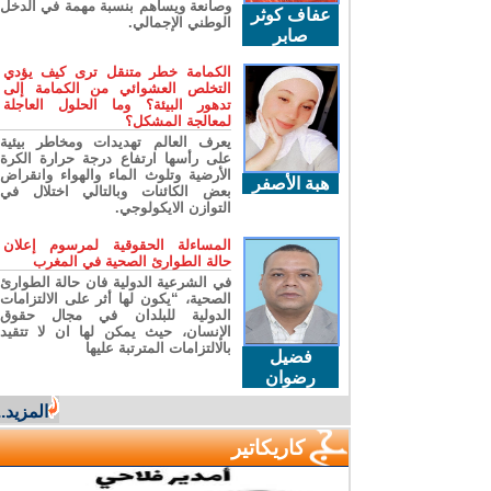
وصانعة ويساهم بنسبة مهمة في الدخل
عفاف كوثر
الوطني الإجمالي.
صابر
الكمامة خطر متنقل ترى كيف يؤدي
التخلص العشوائي من الكمامة إلى
تدهور البيئة؟ وما الحلول العاجلة
لمعالجة المشكل؟
يعرف العالم تهديدات ومخاطر بيئية
على رأسها ارتفاع درجة حرارة الكرة
الأرضية وتلوث الماء والهواء وانقراض
هبة الأصفر
بعض الكائنات وبالتالي اختلال في
التوازن الايكولوجي.
المساءلة الحقوقية لمرسوم إعلان
حالة الطوارئ الصحية في المغرب
في الشرعية الدولية فان حالة الطوارئ
الصحية، “يكون لها أثر على الالتزامات
الدولية للبلدان في مجال حقوق
الإنسان، حيث يمكن لها ان لا تتقيد
بالالتزامات المترتبة عليها
فضيل
رضوان
المزيد...
كاريكاتير