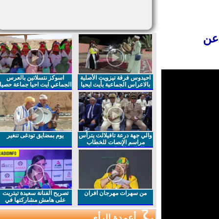
ن
احيدوس فرقة تيزويت الأصلية
اسوكز نتسلاتين بالعرس
بالاعراس الجماعية بأيت ايحيا
الجماعي ايت احيا جماعة حصيا
والي جهة درعة تافيلالت يترأس
يوم بمضايق تودغى تنغير
مراسم الإنصات للخطاب
الملكي السامي بمناسبة
الذكرى27 لعيد العرش المجيد
من سهرات مهرجان افران
تصريح الفنانة سعيدة تيتريت
على هامش مشاركتها في
مهرجان افران
أعمدة الرأي