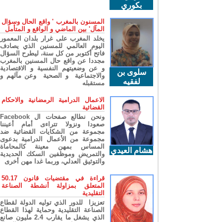
بكوري
المسنون بالمغرب ' واقع الحال وسؤال
المآل' بين الماضي و الواقع و المتأمل
يخلد المغرب على غرار بلدان المعمور
اليوم العالمي للمسنين الذي يصادف
فاتح أكتوبر من كل سنة، ليطرح السؤال
مجددا عن واقع حال المسنين بالمغرب
و عن وضعيتهم النفسية و الاقتصادية
سلوى بن
والاجتماعية و الصحية وعن مآلهم و
لفقيه
مستقبله
الاعمال الدرامية الرمضانية والاحكام
القضائية
ونحن نطالع صفحات ال Facebook
صعودا ونزولا تتراءى أمام أعيننا
مجموعة من الشكايات القضائية ضد
مجموعة من الأعمال الدرامية بدعوى
المساس بمهن معينة كالمحاماة
هشام العيدي
والتمريض وموظفين السكك الحديدية
والتوثيق العدلي، وربما غدا مهن أخرى
قراءة في مقتضيات قانون 50.17
المتعلق بمزاولة أنشطة الصناعة
التقليدية
تعزيزا للدور الذي توليه الدولة لقطاع
الصناعة التقليدية وحماية لهذا القطاع
الذي يشغل ما يقارب 2.4 مليون صانع