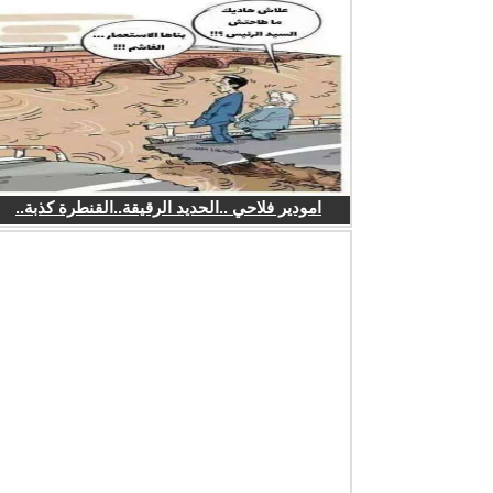
امودير فلاحي ..الحديد الرقيقة..القنطرة كذبة..