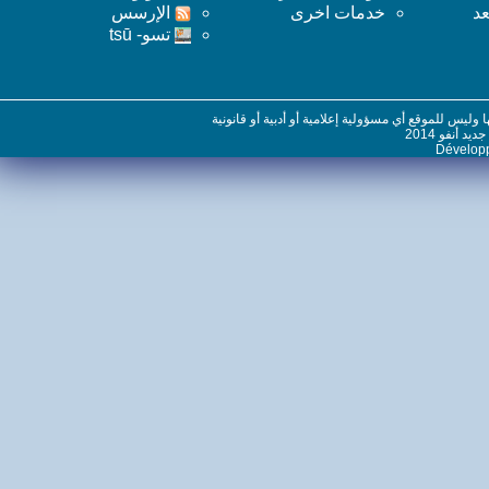
خدمات اخرى
اﻹرسس
تسو- tsū
س للموقع أي مسؤولية إعلامية أو أدبية أو قانونية
نفو 2014
Dévelo