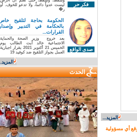
وسقطَ، وسقطَ، حتى تعلّم أن الأرضَ
فكر حر
ليست عدواً دائماً، ولا تدعو للخوف. أو
ر�
الحكومة بحاجة لتلقيح خاص
بالحكامة في التدبير وإصدار
القرارات...
بعد خروج وزير الصحة والحماية
الاجتماعية خالد أبت الطالب يوم
الخميس 21 أكتوبر 2021 بقرار اجبارية
صدى الواقع
العمل بجواز التلقيح ضد كوفيد 19
المزيد...
الحدث
المزيد...
ع أي مسؤولية