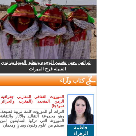
عرائس..حين تختبئ الوجوه وتنطق الهوية وترتدي
القبيلة فرح الميراث
كتاب وآراء
الموروث الثقافي المغاربي جغرافية
الزمن المتجدد (المغرب والجزائر
نموذجا)
التراث أو الموروث كلمة عربية فصيحة،
وهو مجموعة التقاليد والآثار والثقافة
الموروثة التي تركها السابقون لمن
بعدهم من علوم وفنون ومبانٍ ومعمار،
فاطمة
الزهراء