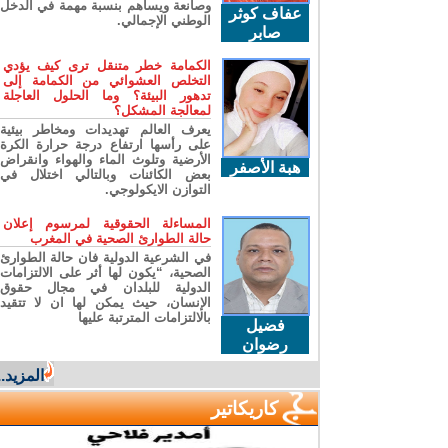
وصانعة ويساهم بنسبة مهمة في الدخل
عفاف كوثر
الوطني الإجمالي.
صابر
الكمامة خطر متنقل ترى كيف يؤدي
التخلص العشوائي من الكمامة إلى
تدهور البيئة؟ وما الحلول العاجلة
لمعالجة المشكل؟
يعرف العالم تهديدات ومخاطر بيئية
على رأسها ارتفاع درجة حرارة الكرة
الأرضية وتلوث الماء والهواء وانقراض
هبة الأصفر
بعض الكائنات وبالتالي اختلال في
التوازن الايكولوجي.
المساءلة الحقوقية لمرسوم إعلان
حالة الطوارئ الصحية في المغرب
في الشرعية الدولية فان حالة الطوارئ
الصحية، “يكون لها أثر على الالتزامات
الدولية للبلدان في مجال حقوق
الإنسان، حيث يمكن لها ان لا تتقيد
بالالتزامات المترتبة عليها
فضيل
رضوان
المزيد...
كاريكاتير