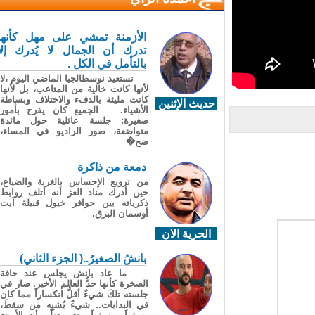
الأزمنة تمشي على مهل كأنها
تدرك أن الجمال لا يُدرك إلا
بالتأمل في الكل .
نستعيد نوسطالجيا الماضي اليوم ،لا
لأنها كانت خالية من المتاعب، بل لأنها
كانت مليئة بالدفء والاختلاف وبساطة
حديث الإثنين
الأشياء. الجميع كان يفرح بأمور
صغيرة: جلسة عائلية حول مائدة
متواضعة، صور الراديو في المساء،
ضح�
دمعة من ذاكرة
من ترويع الإحساس بالغربة والضياع،
حين أدرك مناد العز أنه أتلف روابط
ذكرياته بين حوافر خيول قبيلة آيت
أوسمان البرق.
الحرية الان
بانشُ الصغيرُ..( الجزء الثاني)
ما عاد بانش يجلس عند حافة
الصخرة كأنها حدُّ العالم الأخير. صار في
جلسته تلكَ شيءٌ أقلُّ انكساراً مما كان
في البدايات.. شيءٌ يُشبِه من سقطَ،