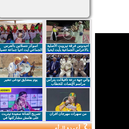
احيدوس فرقة تيزويت الأصلية
اسوكز نتسلاتين بالعرس
بالاعراس الجماعية بأيت ايحيا
الجماعي ايت احيا جماعة حصيا
والي جهة درعة تافيلالت يترأس
يوم بمضايق تودغى تنغير
مراسم الإنصات للخطاب
الملكي السامي بمناسبة
الذكرى27 لعيد العرش المجيد
من سهرات مهرجان افران
تصريح الفنانة سعيدة تيتريت
على هامش مشاركتها في
مهرجان افران
أعمدة الرأي