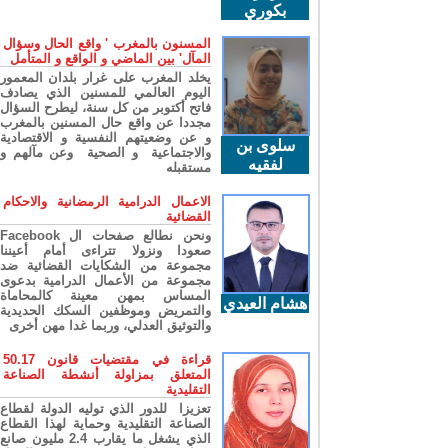
بكوري
المسنون بالمغرب ' واقع الحال وسؤال
المآل' بين الماضي و الواقع و المتأمل
يخلد المغرب على غرار بلدان المعمور
اليوم العالمي للمسنين الذي يصادف
فاتح أكتوبر من كل سنة، ليطرح السؤال
مجددا عن واقع حال المسنين بالمغرب
و عن وضعيتهم النفسية و الاقتصادية
سلوى بن
والاجتماعية و الصحية وعن مآلهم و
لفقيه
مستقبله
الاعمال الدرامية الرمضانية والاحكام
القضائية
ونحن نطالع صفحات ال Facebook
صعودا ونزولا تتراءى أمام أعيننا
مجموعة من الشكايات القضائية ضد
مجموعة من الأعمال الدرامية بدعوى
المساس بمهن معينة كالمحاماة
هشام العيدي
والتمريض وموظفين السكك الحديدية
والتوثيق العدلي، وربما غدا مهن أخرى
قراءة في مقتضيات قانون 50.17
المتعلق بمزاولة أنشطة الصناعة
التقليدية
تعزيزا للدور الذي توليه الدولة لقطاع
الصناعة التقليدية وحماية لهذا القطاع
الذي يشغل ما يقارب 2.4 مليون صانع