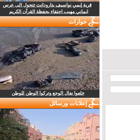
قرية إيمي نواسيف بتارودانت تتحول الى عرس
ايماني مهيب احتفاء بحفظة القرآن الكريم
حوارات
خلعوا نعال الوجع وتركوا الوطن للوطن
إعلانات ورسائل