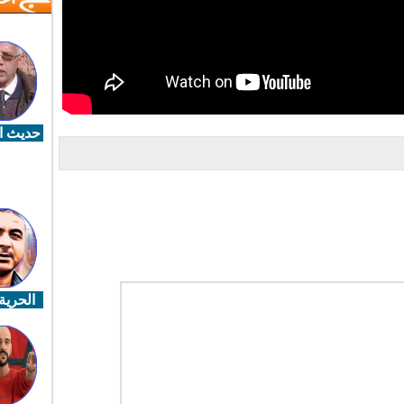
حديث ال
الحرية 