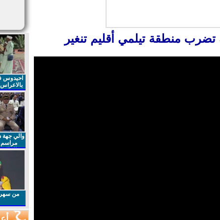
 تضرب منطقة تيلمي أقليم تنغير
احيدوس فر
بالاعراس ا
والي جهة د
مراسم 
الملكي 
الذكرى27 لعيد العرش المجيد
من سهرا
أعم