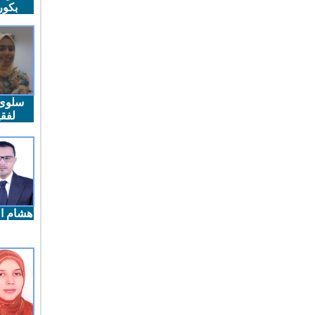
بكو
سلوى
لفقي
هشام ال