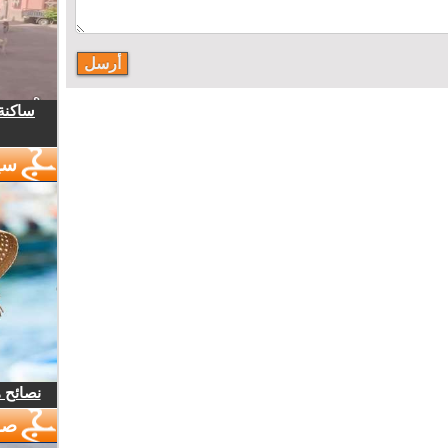
ساكنة 
سي
نصائح 
صو