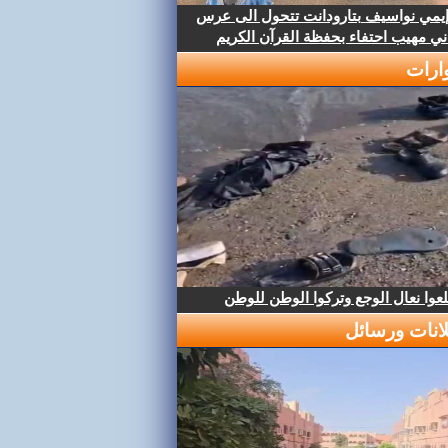
إيمي نواسيف بتارودانت تتحول الى عرس
ني مهيب احتفاء بحفظة القرآن الكريم
ارات
عوا نعال الوجع وتركوا الوطن للوطن
لانات ورسائل