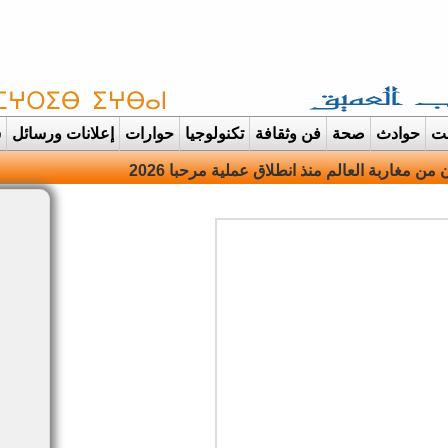
غت
حوادث
صحة
فن وثقافة
تكنولوجيا
حوارات
إعلانات ورسائل
س
انت |