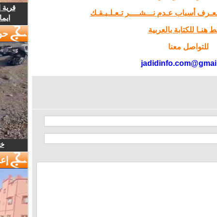
قرية 
تـعـرف أسباب عـدم نـــشــــر تـعـلـيـقـك
ايما
 هنـا للكتابة بالعربية
حو
للتواصل معنا
jadidinfo.com@gmai
خل
إع