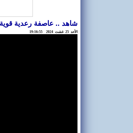
شاهد .. عاصفة رعدية قوية
اﻷحد 25 غشت 2024 19:16:55