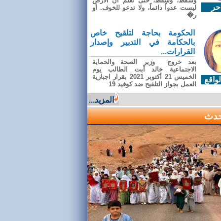
وسقطَ، وسقطَ، حتى تعلّم أن الأرضَ
حر
ليست عدواً دائماً، ولا تدعو للخوف. أو
ر�
الحكومة بحاجة لتلقيح خاص
بالحكامة في التدبير وإصدار
القرارات...
بعد خروج وزير الصحة والحماية
الاجتماعية خالد أبت الطالب يوم
الخميس 21 أكتوبر 2021 بقرار اجبارية
واقع
العمل بجواز التلقيح ضد كوفيد 19
المزيد...
حدث