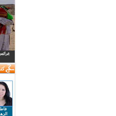
عرائس.
كتا
فاط
الزهر