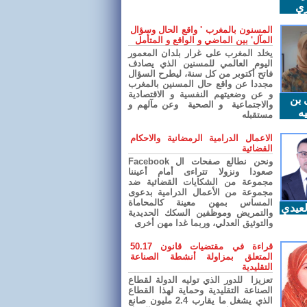
ري
المسنون بالمغرب ' واقع الحال وسؤال
المآل' بين الماضي و الواقع و المتأمل
يخلد المغرب على غرار بلدان المعمور
اليوم العالمي للمسنين الذي يصادف
فاتح أكتوبر من كل سنة، ليطرح السؤال
مجددا عن واقع حال المسنين بالمغرب
و عن وضعيتهم النفسية و الاقتصادية
 بن
والاجتماعية و الصحية وعن مآلهم و
ه
مستقبله
الاعمال الدرامية الرمضانية والاحكام
القضائية
ونحن نطالع صفحات ال Facebook
صعودا ونزولا تتراءى أمام أعيننا
مجموعة من الشكايات القضائية ضد
مجموعة من الأعمال الدرامية بدعوى
المساس بمهن معينة كالمحاماة
عيدي
والتمريض وموظفين السكك الحديدية
والتوثيق العدلي، وربما غدا مهن أخرى
قراءة في مقتضيات قانون 50.17
المتعلق بمزاولة أنشطة الصناعة
التقليدية
تعزيزا للدور الذي توليه الدولة لقطاع
الصناعة التقليدية وحماية لهذا القطاع
الذي يشغل ما يقارب 2.4 مليون صانع