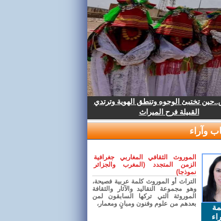
.حين تختبئ الوجوه وتنطق الهوية وترتدي
القبيلة فرح الميراث
ب وآراء
الموروث الثقافي المغاربي جغرافية
الزمن المتجدد (المغرب والجزائر
نموذجا)
التراث أو الموروث كلمة عربية فصيحة،
وهو مجموعة التقاليد والآثار والثقافة
الموروثة التي تركها السابقون لمن
بعدهم من علوم وفنون ومبانٍ ومعمار،
مة
اء