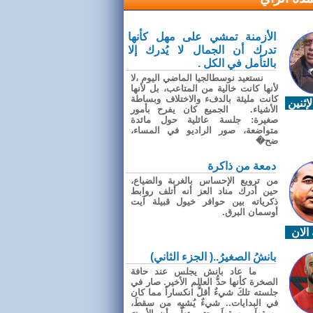
الأزمنة تمشي على مهل كأنها
تدرك أن الجمال لا يُدرك إلا
بالتأمل في الكل .
نستعيد نوسطالجيا الماضي اليوم ،لا
لأنها كانت خالية من المتاعب، بل لأنها
كانت مليئة بالدفء والاختلاف وبساطة
إثنين
الأشياء. الجميع كان يفرح بأمور
صغيرة: جلسة عائلية حول مائدة
متواضعة، صور الراديو في المساء،
ضح�
دمعة من ذاكرة
من ترويع الإحساس بالغربة والضياع،
حين أدرك مناد العز أنه أتلف روابط
ذكرياته بين حوافر خيول قبيلة آيت
أوسمان البرق.
الان
بانشُ الصغيرُ..( الجزء الثاني)
ما عاد بانش يجلس عند حافة
الصخرة كأنها حدُّ العالم الأخير. صار في
جلسته تلكَ شيءٌ أقلُّ انكساراً مما كان
في البدايات.. شيءٌ يُشبِه من سقطَ،