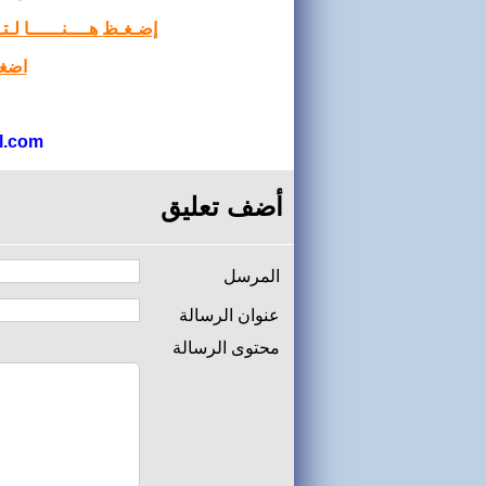
إضـغـظ هــــنــــــا لـ
اضغط
l.com
أضف تعليق
المرسل
عنوان الرسالة
محتوى الرسالة