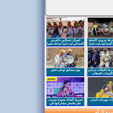
قة تيزويت الأصلية
اسوكز نتسلاتين بالعرس
لجماعية بأيت ايحيا
الجماعي ايت احيا جماعة حصيا
رعة تافيلالت يترأس
يوم بمضايق تودغى تنغير
الإنصات للخطاب
السامي بمناسبة
ت مهرجان افران
تصريح الفنانة سعيدة تيتريت
على هامش مشاركتها في
مهرجان افران
دة الرأي