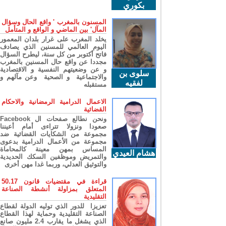
بكوري
المسنون بالمغرب ' واقع الحال وسؤال
المآل' بين الماضي و الواقع و المتأمل
يخلد المغرب على غرار بلدان المعمور
اليوم العالمي للمسنين الذي يصادف
فاتح أكتوبر من كل سنة، ليطرح السؤال
مجددا عن واقع حال المسنين بالمغرب
و عن وضعيتهم النفسية و الاقتصادية
سلوى بن
والاجتماعية و الصحية وعن مآلهم و
لفقيه
مستقبله
الاعمال الدرامية الرمضانية والاحكام
القضائية
ونحن نطالع صفحات ال Facebook
صعودا ونزولا تتراءى أمام أعيننا
مجموعة من الشكايات القضائية ضد
مجموعة من الأعمال الدرامية بدعوى
المساس بمهن معينة كالمحاماة
هشام العيدي
والتمريض وموظفين السكك الحديدية
والتوثيق العدلي، وربما غدا مهن أخرى
قراءة في مقتضيات قانون 50.17
المتعلق بمزاولة أنشطة الصناعة
التقليدية
تعزيزا للدور الذي توليه الدولة لقطاع
الصناعة التقليدية وحماية لهذا القطاع
الذي يشغل ما يقارب 2.4 مليون صانع