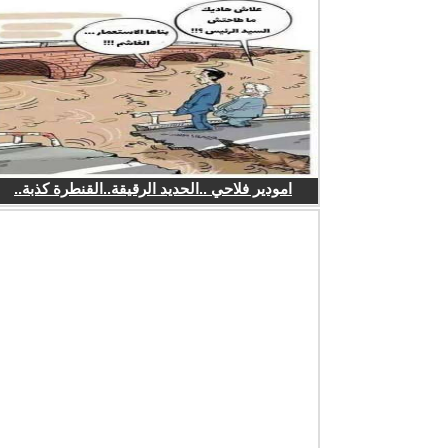
امودير فلاحي ..الحديد الرقيقة..القنطرة كذبة..