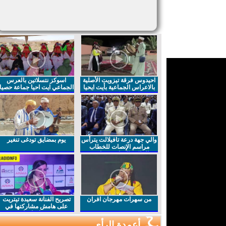
احيدوس فرقة تيزويت الأصلية
اسوكز نتسلاتين بالعرس
بالاعراس الجماعية بأيت ايحيا
الجماعي ايت احيا جماعة حصيا
والي جهة درعة تافيلالت يترأس
يوم بمضايق تودغى تنغير
مراسم الإنصات للخطاب
الملكي السامي بمناسبة
الذكرى27 لعيد العرش المجيد
من سهرات مهرجان افران
تصريح الفنانة سعيدة تيتريت
على هامش مشاركتها في
مهرجان افران
أعمدة الرأي