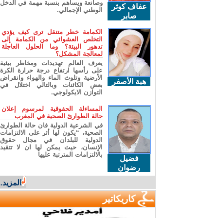
وصانعة ويساهم بنسبة مهمة في الدخل
عفاف كوثر
الوطني الإجمالي.
صابر
الكمامة خطر متنقل ترى كيف يؤدي
التخلص العشوائي من الكمامة إلى
تدهور البيئة؟ وما الحلول العاجلة
لمعالجة المشكل؟
يعرف العالم تهديدات ومخاطر بيئية
على رأسها ارتفاع درجة حرارة الكرة
الأرضية وتلوث الماء والهواء وانقراض
هبة الأصفر
بعض الكائنات وبالتالي اختلال في
التوازن الايكولوجي.
المساءلة الحقوقية لمرسوم إعلان
حالة الطوارئ الصحية في المغرب
في الشرعية الدولية فان حالة الطوارئ
الصحية، “يكون لها أثر على الالتزامات
الدولية للبلدان في مجال حقوق
الإنسان، حيث يمكن لها ان لا تتقيد
بالالتزامات المترتبة عليها
فضيل
رضوان
المزيد...
كاريكاتير