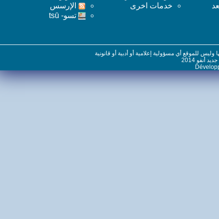
خدمات اخرى
اﻹرسس
تسو- tsū
س للموقع أي مسؤولية إعلامية أو أدبية أو قانونية
نفو 2014
Dévelo