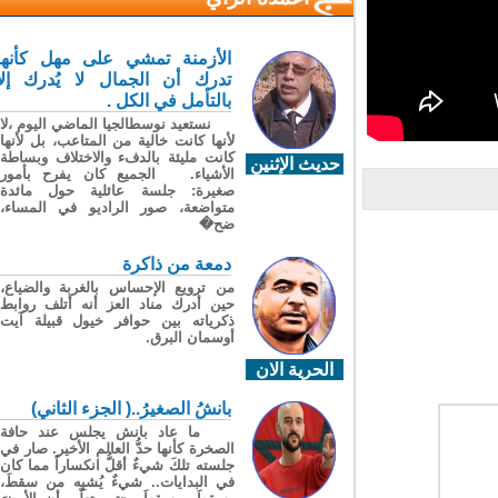
الأزمنة تمشي على مهل كأنها
تدرك أن الجمال لا يُدرك إلا
بالتأمل في الكل .
نستعيد نوسطالجيا الماضي اليوم ،لا
لأنها كانت خالية من المتاعب، بل لأنها
كانت مليئة بالدفء والاختلاف وبساطة
حديث الإثنين
الأشياء. الجميع كان يفرح بأمور
صغيرة: جلسة عائلية حول مائدة
متواضعة، صور الراديو في المساء،
ضح�
دمعة من ذاكرة
من ترويع الإحساس بالغربة والضياع،
حين أدرك مناد العز أنه أتلف روابط
ذكرياته بين حوافر خيول قبيلة آيت
أوسمان البرق.
الحرية الان
بانشُ الصغيرُ..( الجزء الثاني)
ما عاد بانش يجلس عند حافة
الصخرة كأنها حدُّ العالم الأخير. صار في
جلسته تلكَ شيءٌ أقلُّ انكساراً مما كان
في البدايات.. شيءٌ يُشبِه من سقطَ،