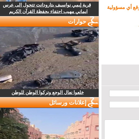
قرية إيمي نواسيف بتارودانت تتحول الى عرس
ع أي مسؤولية
ايماني مهيب احتفاء بحفظة القرآن الكريم
حوارات
خلعوا نعال الوجع وتركوا الوطن للوطن
إعلانات ورسائل