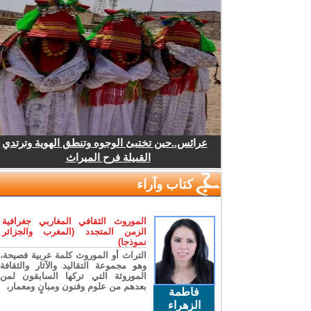
عرائس..حين تختبئ الوجوه وتنطق الهوية وترتدي
القبيلة فرح الميراث
كتاب وآراء
الموروث الثقافي المغاربي جغرافية
الزمن المتجدد (المغرب والجزائر
نموذجا)
التراث أو الموروث كلمة عربية فصيحة،
وهو مجموعة التقاليد والآثار والثقافة
الموروثة التي تركها السابقون لمن
بعدهم من علوم وفنون ومبانٍ ومعمار،
فاطمة
الزهراء