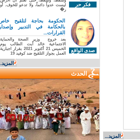
وسقطَ، وسقطَ، حتى تعلّم أن الأرضَ
فكر حر
ليست عدواً دائماً، ولا تدعو للخوف. أو
ر�
الحكومة بحاجة لتلقيح خاص
بالحكامة في التدبير وإصدار
القرارات...
بعد خروج وزير الصحة والحماية
الاجتماعية خالد أبت الطالب يوم
الخميس 21 أكتوبر 2021 بقرار اجبارية
صدى الواقع
العمل بجواز التلقيح ضد كوفيد 19
المزيد...
الحدث
المزيد...