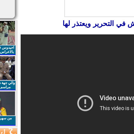
في التحرير ويعتذر لها
احيدوس فر
بالاعراس ا
والي جهة د
مراسم 
الملكي 
الذكرى27 لعيد العرش المجيد
من سهرا
أعم