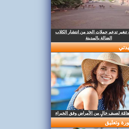
تنغير تدعم حملات الحد من انتشار الكلاب
الضالة بالمدينة
دتي
هامّة لصيف خالٍ من الأمراض وفق الخبراء
رة وتعليق