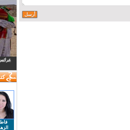
عرائس.
كتا
فاط
الزهر