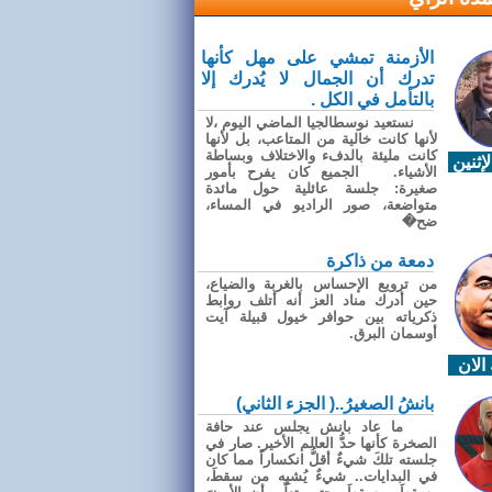
الأزمنة تمشي على مهل كأنها
تدرك أن الجمال لا يُدرك إلا
بالتأمل في الكل .
نستعيد نوسطالجيا الماضي اليوم ،لا
لأنها كانت خالية من المتاعب، بل لأنها
كانت مليئة بالدفء والاختلاف وبساطة
إثنين
الأشياء. الجميع كان يفرح بأمور
صغيرة: جلسة عائلية حول مائدة
متواضعة، صور الراديو في المساء،
ضح�
دمعة من ذاكرة
من ترويع الإحساس بالغربة والضياع،
حين أدرك مناد العز أنه أتلف روابط
ذكرياته بين حوافر خيول قبيلة آيت
أوسمان البرق.
الان
بانشُ الصغيرُ..( الجزء الثاني)
ما عاد بانش يجلس عند حافة
الصخرة كأنها حدُّ العالم الأخير. صار في
جلسته تلكَ شيءٌ أقلُّ انكساراً مما كان
في البدايات.. شيءٌ يُشبِه من سقطَ،