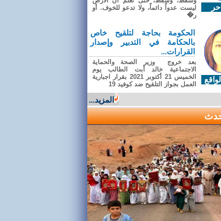
وسقطَ، وسقطَ، حتى تعلّم أن الأرضَ
حر
ليست عدواً دائماً، ولا تدعو للخوف. أو
ر�
الحكومة بحاجة لتلقيح خاص
بالحكامة في التدبير وإصدار
القرارات...
بعد خروج وزير الصحة والحماية
الاجتماعية خالد أبت الطالب يوم
الخميس 21 أكتوبر 2021 بقرار اجبارية
واقع
العمل بجواز التلقيح ضد كوفيد 19
المزيد...
حدث