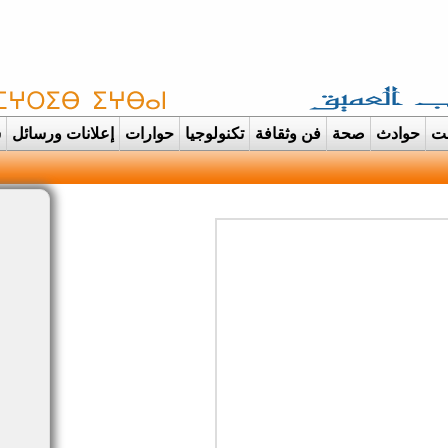
غت
حوادث
صحة
فن وثقافة
تكنولوجيا
حوارات
إعلانات ورسائل
س
دانت تتحول الى عر |