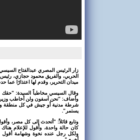
زار الرئيس المصري عبدالفتاح السيسي،
الحربي، والفريق محمود حجازي، رئيس
ميدان التحرير، وقدم لها اعتذارًا عما 
وقال السيسي مخاطباً السيدة: "حقك عل
وأضاف: "نحن آسفون ولن أخاطب وزير ا
شرطة مدنية أو جيش في كل منطقة وأ
يستمر".
وتابع قائلاً: "أتحدث إلى كل مصر، وأقو
كان حالة واحدة، وأقول للإعلام هناك 
ولكل رجل عنده نخوة وشهامة أقول ل
أخرى".