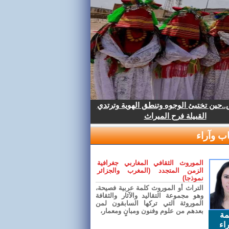
.حين تختبئ الوجوه وتنطق الهوية وترتدي
القبيلة فرح الميراث
ب وآراء
الموروث الثقافي المغاربي جغرافية
الزمن المتجدد (المغرب والجزائر
نموذجا)
التراث أو الموروث كلمة عربية فصيحة،
وهو مجموعة التقاليد والآثار والثقافة
الموروثة التي تركها السابقون لمن
بعدهم من علوم وفنون ومبانٍ ومعمار،
مة
اء