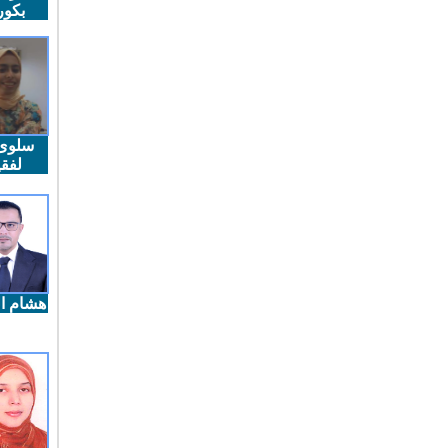
بكو
سلوى
لفقي
هشام ال