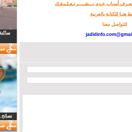
تـعـرف أسباب عـدم نـــشــــر تـعـلـيـقـك
 هنـا للكتابة بالعربية
للتواصل معنا
ساكنة 
jadidinfo.com@gmai
سي
نصائح 
صو