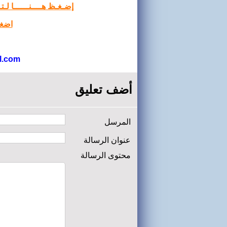
إضـغـظ هــــنــــــا لـ
اضغط
l.com
أضف تعليق
المرسل
عنوان الرسالة
محتوى الرسالة