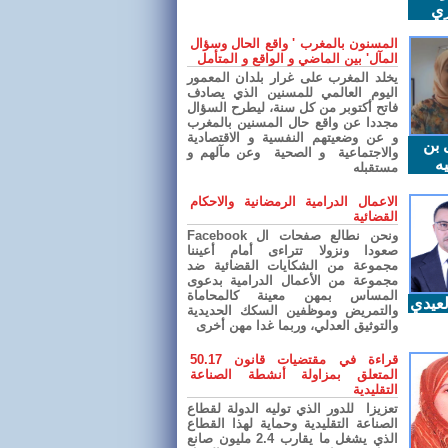
ري
المسنون بالمغرب ' واقع الحال وسؤال
المآل' بين الماضي و الواقع و المتأمل
يخلد المغرب على غرار بلدان المعمور
اليوم العالمي للمسنين الذي يصادف
فاتح أكتوبر من كل سنة، ليطرح السؤال
مجددا عن واقع حال المسنين بالمغرب
و عن وضعيتهم النفسية و الاقتصادية
 بن
والاجتماعية و الصحية وعن مآلهم و
ه
مستقبله
الاعمال الدرامية الرمضانية والاحكام
القضائية
ونحن نطالع صفحات ال Facebook
صعودا ونزولا تتراءى أمام أعيننا
مجموعة من الشكايات القضائية ضد
مجموعة من الأعمال الدرامية بدعوى
المساس بمهن معينة كالمحاماة
عيدي
والتمريض وموظفين السكك الحديدية
والتوثيق العدلي، وربما غدا مهن أخرى
قراءة في مقتضيات قانون 50.17
المتعلق بمزاولة أنشطة الصناعة
التقليدية
تعزيزا للدور الذي توليه الدولة لقطاع
الصناعة التقليدية وحماية لهذا القطاع
الذي يشغل ما يقارب 2.4 مليون صانع