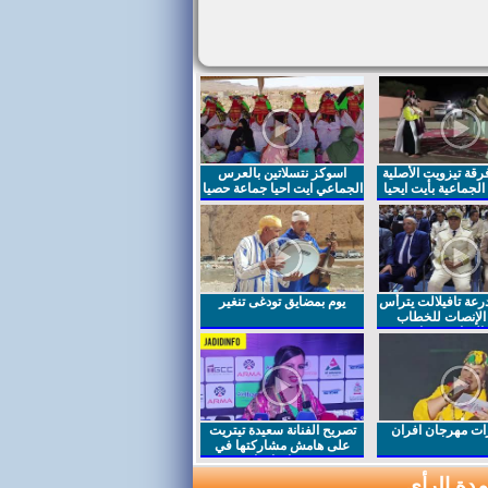
قة تيزويت الأصلية
اسوكز نتسلاتين بالعرس
لجماعية بأيت ايحيا
الجماعي ايت احيا جماعة حصيا
رعة تافيلالت يترأس
يوم بمضايق تودغى تنغير
الإنصات للخطاب
السامي بمناسبة
ت مهرجان افران
تصريح الفنانة سعيدة تيتريت
على هامش مشاركتها في
مهرجان افران
دة الرأي