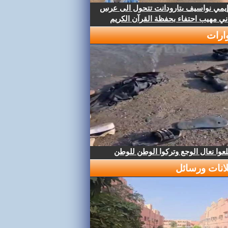
إيمي نواسيف بتارودانت تتحول الى عرس
ني مهيب احتفاء بحفظة القرآن الكريم
ارات
عوا نعال الوجع وتركوا الوطن للوطن
لانات ورسائل