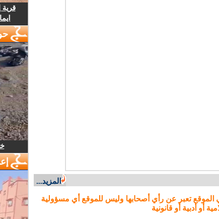
قرية 
ايما
حو
خل
إع
المزيد...
 الموقع تعبر عن رأي أصحابها وليس للموقع أي مسؤولية
مية أو أدبية أو قانونية