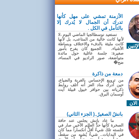
الأزمنة تمشي على مهل كأنها
تدرك أن الجمال لا يُدرك إلا
بالتأمل في الكل .
نستعيد نوسطالجيا الماضي اليوم ،لا
لأنها كانت خالية من المتاعب، بل لأنها
كانت مليئة بالدفء والاختلاف وبساطة
إثنين
الأشياء. الجميع كان يفرح بأمور
صغيرة: جلسة عائلية حول مائدة
متواضعة، صور الراديو في المساء،
ضح�
دمعة من ذاكرة
من ترويع الإحساس بالغربة والضياع،
حين أدرك مناد العز أنه أتلف روابط
ذكرياته بين حوافر خيول قبيلة آيت
أوسمان البرق.
الان
بانشُ الصغيرُ..( الجزء الثاني)
ما عاد بانش يجلس عند حافة
الصخرة كأنها حدُّ العالم الأخير. صار في
جلسته تلكَ شيءٌ أقلُّ انكساراً مما كان
في البدايات.. شيءٌ يُشبِه من سقطَ،