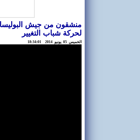
منشقون من جيش البوليساري
لحركة شباب التغيير
الخميس 05 يونيو 2014 18:34:01