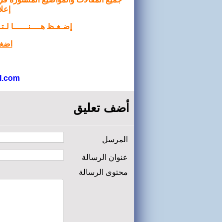
إعلا
إضـغـظ هــــنــــــا لـ
اضغط
l.com
أضف تعليق
المرسل
عنوان الرسالة
محتوى الرسالة