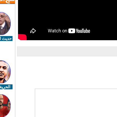
حديث ال
الحرية 