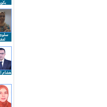
بكو
سلوى
لفقي
هشام ال