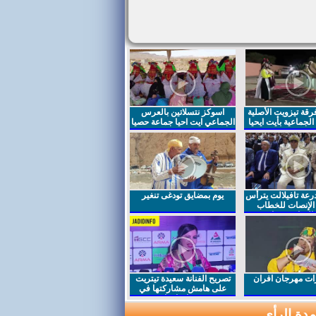
قة تيزويت الأصلية
اسوكز نتسلاتين بالعرس
لجماعية بأيت ايحيا
الجماعي ايت احيا جماعة حصيا
رعة تافيلالت يترأس
يوم بمضايق تودغى تنغير
الإنصات للخطاب
السامي بمناسبة
ت مهرجان افران
تصريح الفنانة سعيدة تيتريت
على هامش مشاركتها في
مهرجان افران
دة الرأي