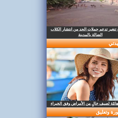
تنغير تدعم حملات الحد من انتشار الكلاب
الضالة بالمدينة
دتي
هامّة لصيف خالٍ من الأمراض وفق الخبراء
رة وتعليق