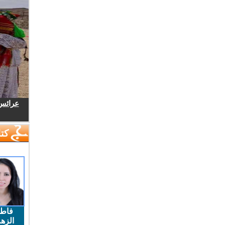
عرائس.
كتا
فاط
الزهر