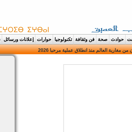
غت
حوادث
صحة
فن وثقافة
تكنولوجيا
حوارات
إعلانات ورسائل
س
دانت تتحول الى |