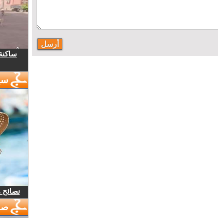
ساكنة 
سي
نصائح 
صو