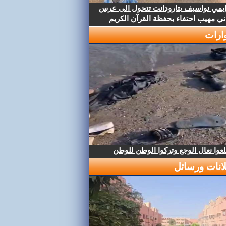
إيمي نواسيف بتارودانت تتحول الى عرس
ني مهيب احتفاء بحفظة القرآن الكريم
ارات
عوا نعال الوجع وتركوا الوطن للوطن
لانات ورسائل