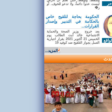
وسقطَ، وسقطَ، حتى تعلّم أن الأرضَ
حر
ليست عدواً دائماً، ولا تدعو للخوف. أو
ر�
الحكومة بحاجة لتلقيح خاص
بالحكامة في التدبير وإصدار
القرارات...
بعد خروج وزير الصحة والحماية
الاجتماعية خالد أبت الطالب يوم
الخميس 21 أكتوبر 2021 بقرار اجبارية
واقع
العمل بجواز التلقيح ضد كوفيد 19
المزيد...
حدث