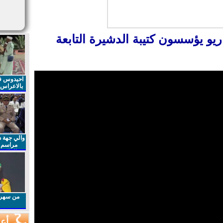
و يؤسسون كتيبة الدشيرة التابعة
احيدوس فر
بالاعراس ا
والي جهة د
مراسم 
الملكي 
الذكرى27 لعيد العرش المجيد
من سهرا
أعم