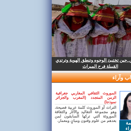
.حين تختبئ الوجوه وتنطق الهوية وترتدي
القبيلة فرح الميراث
ب وآراء
الموروث الثقافي المغاربي جغرافية
الزمن المتجدد (المغرب والجزائر
نموذجا)
التراث أو الموروث كلمة عربية فصيحة،
وهو مجموعة التقاليد والآثار والثقافة
الموروثة التي تركها السابقون لمن
بعدهم من علوم وفنون ومبانٍ ومعمار،
مة
اء