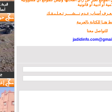
قرية 
مية أو أدبية أو قانونية
ايما
تـعـرف أسباب عـدم نـــشــــر تـعـلـيـقـك
حو
 هنـا للكتابة بالعربية
للتواصل معنا
jadidinfo.com@gmai
خل
إع