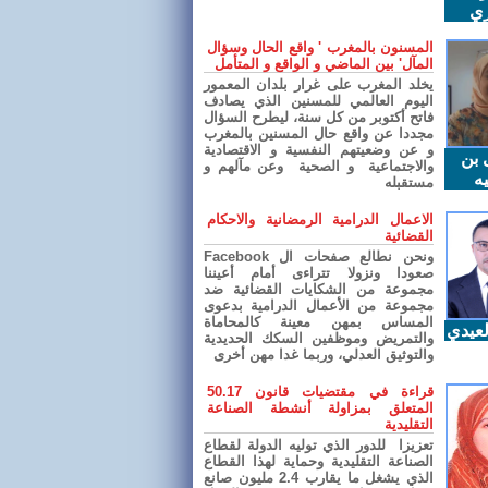
ري
المسنون بالمغرب ' واقع الحال وسؤال
المآل' بين الماضي و الواقع و المتأمل
يخلد المغرب على غرار بلدان المعمور
اليوم العالمي للمسنين الذي يصادف
فاتح أكتوبر من كل سنة، ليطرح السؤال
مجددا عن واقع حال المسنين بالمغرب
و عن وضعيتهم النفسية و الاقتصادية
 بن
والاجتماعية و الصحية وعن مآلهم و
ه
مستقبله
الاعمال الدرامية الرمضانية والاحكام
القضائية
ونحن نطالع صفحات ال Facebook
صعودا ونزولا تتراءى أمام أعيننا
مجموعة من الشكايات القضائية ضد
مجموعة من الأعمال الدرامية بدعوى
المساس بمهن معينة كالمحاماة
عيدي
والتمريض وموظفين السكك الحديدية
والتوثيق العدلي، وربما غدا مهن أخرى
قراءة في مقتضيات قانون 50.17
المتعلق بمزاولة أنشطة الصناعة
التقليدية
تعزيزا للدور الذي توليه الدولة لقطاع
الصناعة التقليدية وحماية لهذا القطاع
الذي يشغل ما يقارب 2.4 مليون صانع