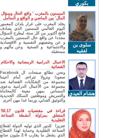
بكوري
المسنون بالمغرب ' واقع الحال وسؤال
المآل' بين الماضي و الواقع و المتأمل
يخلد المغرب على غرار بلدان المعمور
اليوم العالمي للمسنين الذي يصادف
فاتح أكتوبر من كل سنة، ليطرح السؤال
مجددا عن واقع حال المسنين بالمغرب
و عن وضعيتهم النفسية و الاقتصادية
سلوى بن
والاجتماعية و الصحية وعن مآلهم و
لفقيه
مستقبله
الاعمال الدرامية الرمضانية والاحكام
القضائية
ونحن نطالع صفحات ال Facebook
صعودا ونزولا تتراءى أمام أعيننا
مجموعة من الشكايات القضائية ضد
مجموعة من الأعمال الدرامية بدعوى
المساس بمهن معينة كالمحاماة
هشام العيدي
والتمريض وموظفين السكك الحديدية
والتوثيق العدلي، وربما غدا مهن أخرى
قراءة في مقتضيات قانون 50.17
المتعلق بمزاولة أنشطة الصناعة
التقليدية
تعزيزا للدور الذي توليه الدولة لقطاع
الصناعة التقليدية وحماية لهذا القطاع
الذي يشغل ما يقارب 2.4 مليون صانع