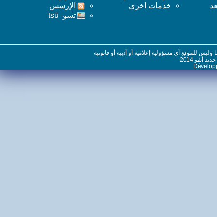
خدمات اخرى
اﻹرسس
تسو- tsū
س للموقع أي مسؤولية إعلامية أو أدبية أو قانونية
نفو 2014
Dévelo