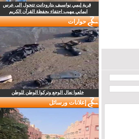
قرية إيمي نواسيف بتارودانت تتحول الى عرس
ايماني مهيب احتفاء بحفظة القرآن الكريم
حوارات
خلعوا نعال الوجع وتركوا الوطن للوطن
إعلانات ورسائل