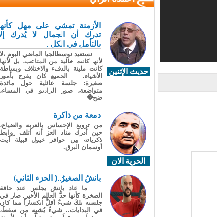
الأزمنة تمشي على مهل كأنها
تدرك أن الجمال لا يُدرك إلا
بالتأمل في الكل .
نستعيد نوسطالجيا الماضي اليوم ،لا
لأنها كانت خالية من المتاعب، بل لأنها
كانت مليئة بالدفء والاختلاف وبساطة
حديث الإثنين
الأشياء. الجميع كان يفرح بأمور
صغيرة: جلسة عائلية حول مائدة
متواضعة، صور الراديو في المساء،
ضح�
دمعة من ذاكرة
من ترويع الإحساس بالغربة والضياع،
حين أدرك مناد العز أنه أتلف روابط
ذكرياته بين حوافر خيول قبيلة آيت
أوسمان البرق.
الحرية الان
بانشُ الصغيرُ..( الجزء الثاني)
ما عاد بانش يجلس عند حافة
الصخرة كأنها حدُّ العالم الأخير. صار في
جلسته تلكَ شيءٌ أقلُّ انكساراً مما كان
في البدايات.. شيءٌ يُشبِه من سقطَ،