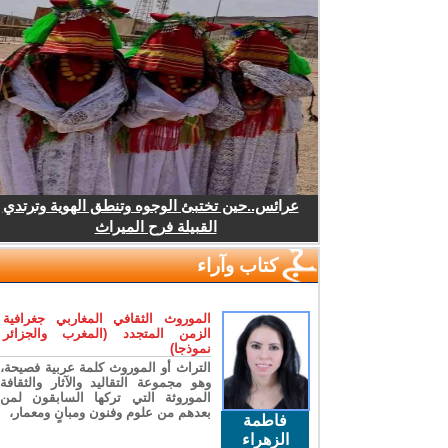
عرائس..حين تختبئ الوجوه وتنطق الهوية وترتدي
القبيلة فرح الميراث
كتاب وآراء
الموروث الثقافي المغاربي جغرافية
الزمن المتجدد (المغرب والجزائر
نموذجا)
التراث أو الموروث كلمة عربية فصيحة،
وهو مجموعة التقاليد والآثار والثقافة
الموروثة التي تركها السابقون لمن
بعدهم من علوم وفنون ومبانٍ ومعمار،
فاطمة
الزهراء