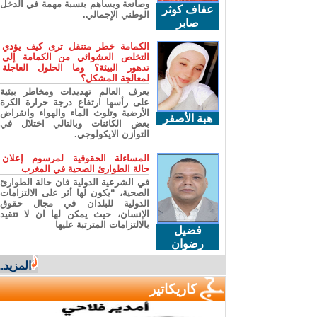
وصانعة ويساهم بنسبة مهمة في الدخل
عفاف كوثر
الوطني الإجمالي.
صابر
الكمامة خطر متنقل ترى كيف يؤدي
التخلص العشوائي من الكمامة إلى
تدهور البيئة؟ وما الحلول العاجلة
لمعالجة المشكل؟
يعرف العالم تهديدات ومخاطر بيئية
على رأسها ارتفاع درجة حرارة الكرة
الأرضية وتلوث الماء والهواء وانقراض
هبة الأصفر
بعض الكائنات وبالتالي اختلال في
التوازن الايكولوجي.
المساءلة الحقوقية لمرسوم إعلان
حالة الطوارئ الصحية في المغرب
في الشرعية الدولية فان حالة الطوارئ
الصحية، “يكون لها أثر على الالتزامات
الدولية للبلدان في مجال حقوق
الإنسان، حيث يمكن لها ان لا تتقيد
بالالتزامات المترتبة عليها
فضيل
رضوان
المزيد...
كاريكاتير