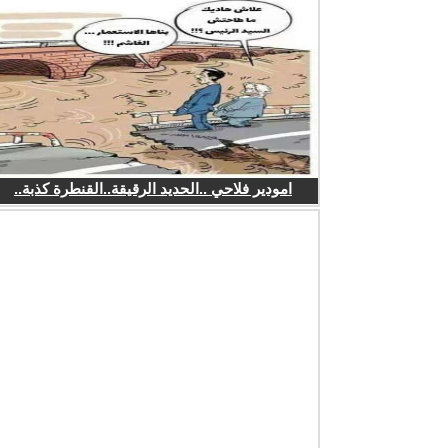
امودير فلاحي ..الحديد الرقيقة..القنطرة كذبة..