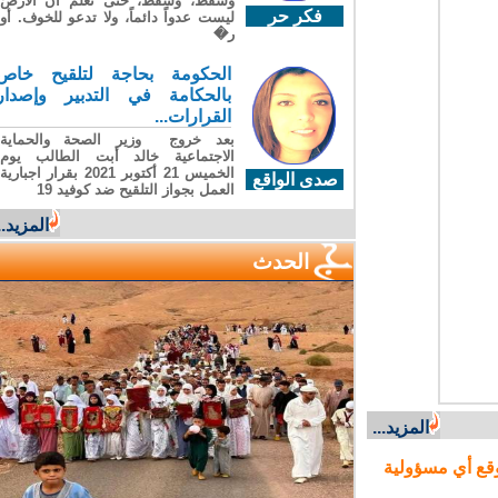
وسقطَ، وسقطَ، حتى تعلّم أن الأرضَ
فكر حر
ليست عدواً دائماً، ولا تدعو للخوف. أو
ر�
الحكومة بحاجة لتلقيح خاص
بالحكامة في التدبير وإصدار
القرارات...
بعد خروج وزير الصحة والحماية
الاجتماعية خالد أبت الطالب يوم
الخميس 21 أكتوبر 2021 بقرار اجبارية
صدى الواقع
العمل بجواز التلقيح ضد كوفيد 19
المزيد...
الحدث
المزيد...
ع أي مسؤولية