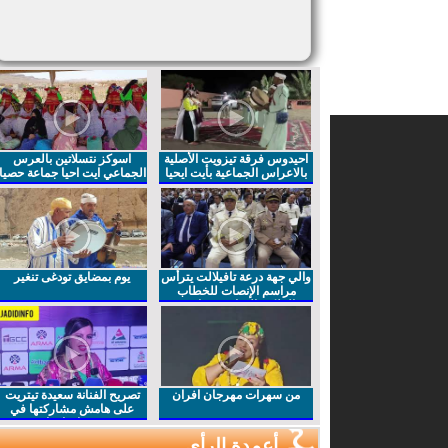
احيدوس فرقة تيزويت الأصلية
اسوكز نتسلاتين بالعرس
بالاعراس الجماعية بأيت ايحيا
الجماعي ايت احيا جماعة حصيا
والي جهة درعة تافيلالت يترأس
يوم بمضايق تودغى تنغير
مراسم الإنصات للخطاب
الملكي السامي بمناسبة
الذكرى27 لعيد العرش المجيد
من سهرات مهرجان افران
تصريح الفنانة سعيدة تيتريت
على هامش مشاركتها في
مهرجان افران
أعمدة الرأي