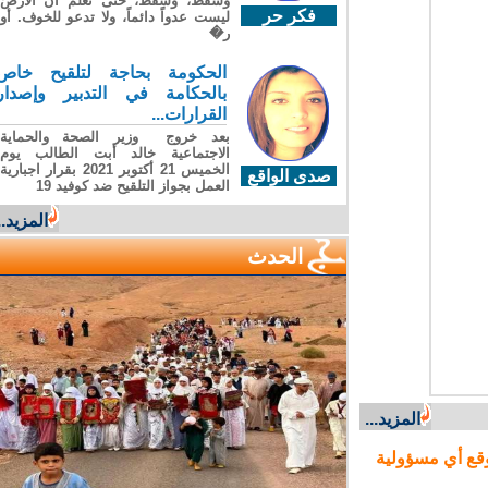
وسقطَ، وسقطَ، حتى تعلّم أن الأرضَ
فكر حر
ليست عدواً دائماً، ولا تدعو للخوف. أو
ر�
الحكومة بحاجة لتلقيح خاص
بالحكامة في التدبير وإصدار
القرارات...
بعد خروج وزير الصحة والحماية
الاجتماعية خالد أبت الطالب يوم
الخميس 21 أكتوبر 2021 بقرار اجبارية
صدى الواقع
العمل بجواز التلقيح ضد كوفيد 19
المزيد...
الحدث
المزيد...
ع أي مسؤولية