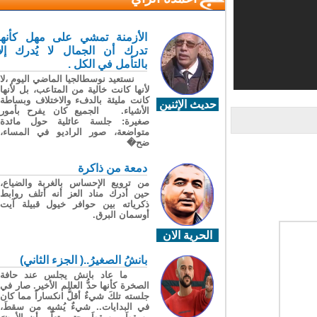
الأزمنة تمشي على مهل كأنها
تدرك أن الجمال لا يُدرك إلا
بالتأمل في الكل .
نستعيد نوسطالجيا الماضي اليوم ،لا
لأنها كانت خالية من المتاعب، بل لأنها
كانت مليئة بالدفء والاختلاف وبساطة
حديث الإثنين
الأشياء. الجميع كان يفرح بأمور
صغيرة: جلسة عائلية حول مائدة
متواضعة، صور الراديو في المساء،
ضح�
دمعة من ذاكرة
من ترويع الإحساس بالغربة والضياع،
حين أدرك مناد العز أنه أتلف روابط
ذكرياته بين حوافر خيول قبيلة آيت
أوسمان البرق.
الحرية الان
بانشُ الصغيرُ..( الجزء الثاني)
ما عاد بانش يجلس عند حافة
الصخرة كأنها حدُّ العالم الأخير. صار في
جلسته تلكَ شيءٌ أقلُّ انكساراً مما كان
في البدايات.. شيءٌ يُشبِه من سقطَ،