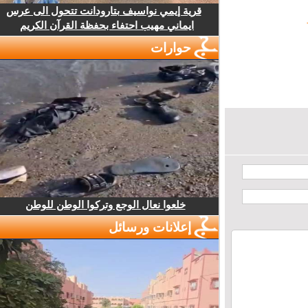
قرية إيمي نواسيف بتارودانت تتحول الى عرس
ايماني مهيب احتفاء بحفظة القرآن الكريم
حوارات
خلعوا نعال الوجع وتركوا الوطن للوطن
إعلانات ورسائل