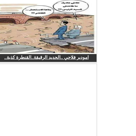
امودير فلاحي ..الحديد الرقيقة..القنطرة كذبة..