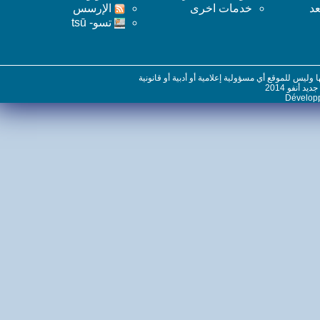
خدمات اخرى
اﻹرسس
تسو- tsū
س للموقع أي مسؤولية إعلامية أو أدبية أو قانونية
نفو 2014
Dévelo