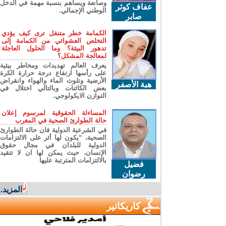
وصانعة ويساهم بنسبة مهمة في الدخل
عفاف كوثر
الوطني الإجمالي.
صابر
الكمامة خطر متنقل ترى كيف يؤدي
التخلص العشوائي من الكمامة إلى
تدهور البيئة؟ وما الحلول العاجلة
لمعالجة المشكل؟
يعرف العالم تهديدات ومخاطر بيئية
على رأسها ارتفاع درجة حرارة الكرة
الأرضية وتلوث الماء والهواء وانقراض
هبة الأصفر
بعض الكائنات وبالتالي اختلال في
التوازن الايكولوجي.
المساءلة الحقوقية لمرسوم إعلان
حالة الطوارئ الصحية في المغرب
في الشرعية الدولية فان حالة الطوارئ
الصحية، “يكون لها أثر على الالتزامات
الدولية للبلدان في مجال حقوق
الإنسان، حيث يمكن لها ان لا تتقيد
بالالتزامات المترتبة عليها
فضيل
رضوان
المزيد...
كاريكاتير