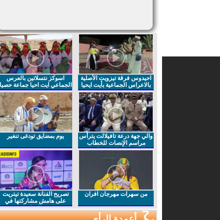
احيدوس فرقة تيزويت الأصلية
اسوكز نتسلاتين بالعرس
بالاعراس الجماعية بأيت ايحيا
الجماعي ايت احيا جماعة حصيا
والي جهة درعة تافيلالت يترأس
يوم بمضايق تودغى تنغير
مراسم الإنصات للخطاب
الملكي السامي بمناسبة
الذكرى27 لعيد العرش المجيد
من سهرات مهرجان افران
تصريح الفنانة سعيدة تيتريت
على هامش مشاركتها في
مهرجان افران
أعمدة الرأي