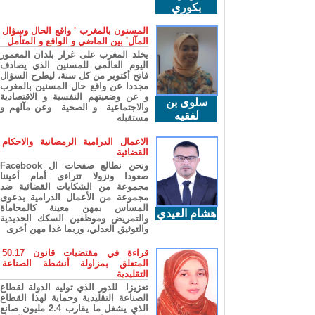
بكوري
المسنون بالمغرب ' واقع الحال وسؤال
المآل' بين الماضي و الواقع و المتأمل
يخلد المغرب على غرار بلدان المعمور
اليوم العالمي للمسنين الذي يصادف
فاتح أكتوبر من كل سنة، ليطرح السؤال
مجددا عن واقع حال المسنين بالمغرب
و عن وضعيتهم النفسية و الاقتصادية
سلوى بن
والاجتماعية و الصحية وعن مآلهم و
لفقيه
مستقبله
الاعمال الدرامية الرمضانية والاحكام
القضائية
ونحن نطالع صفحات ال Facebook
صعودا ونزولا تتراءى أمام أعيننا
مجموعة من الشكايات القضائية ضد
مجموعة من الأعمال الدرامية بدعوى
المساس بمهن معينة كالمحاماة
هشام العيدي
والتمريض وموظفين السكك الحديدية
والتوثيق العدلي، وربما غدا مهن أخرى
قراءة في مقتضيات قانون 50.17
المتعلق بمزاولة أنشطة الصناعة
التقليدية
تعزيزا للدور الذي توليه الدولة لقطاع
الصناعة التقليدية وحماية لهذا القطاع
الذي يشغل ما يقارب 2.4 مليون صانع