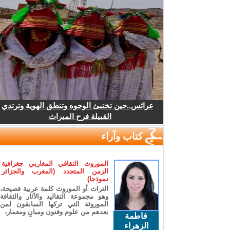
عرائس..حين تختبئ الوجوه وتنطق الهوية وترتدي
القبيلة فرح الميراث
كتاب وآراء
الموروث الثقافي المغاربي جغرافية
الزمن المتجدد (المغرب والجزائر
نموذجا)
التراث أو الموروث كلمة عربية فصيحة،
وهو مجموعة التقاليد والآثار والثقافة
الموروثة التي تركها السابقون لمن
بعدهم من علوم وفنون ومبانٍ ومعمار،
فاطمة
الزهراء