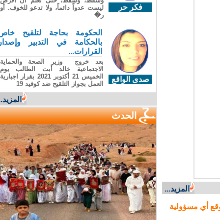
وسقطَ، وسقطَ، حتى تعلّم أن الأرضَ
فكر حر
ليست عدواً دائماً، ولا تدعو للخوف. أو
ر�
الحكومة بحاجة لتلقيح خاص
بالحكامة في التدبير وإصدار
القرارات...
بعد خروج وزير الصحة والحماية
الاجتماعية خالد أبت الطالب يوم
الخميس 21 أكتوبر 2021 بقرار اجبارية
صدى الواقع
العمل بجواز التلقيح ضد كوفيد 19
المزيد...
الحدث
المزيد...
ع أي مسؤولية