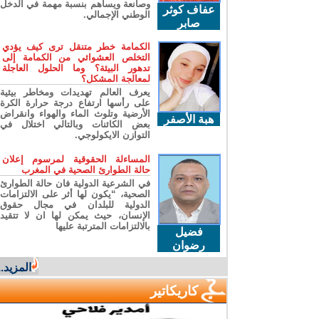
وصانعة ويساهم بنسبة مهمة في الدخل
عفاف كوثر
الوطني الإجمالي.
صابر
الكمامة خطر متنقل ترى كيف يؤدي
التخلص العشوائي من الكمامة إلى
تدهور البيئة؟ وما الحلول العاجلة
لمعالجة المشكل؟
يعرف العالم تهديدات ومخاطر بيئية
على رأسها ارتفاع درجة حرارة الكرة
الأرضية وتلوث الماء والهواء وانقراض
هبة الأصفر
بعض الكائنات وبالتالي اختلال في
التوازن الايكولوجي.
المساءلة الحقوقية لمرسوم إعلان
حالة الطوارئ الصحية في المغرب
في الشرعية الدولية فان حالة الطوارئ
الصحية، “يكون لها أثر على الالتزامات
الدولية للبلدان في مجال حقوق
الإنسان، حيث يمكن لها ان لا تتقيد
بالالتزامات المترتبة عليها
فضيل
رضوان
المزيد...
كاريكاتير