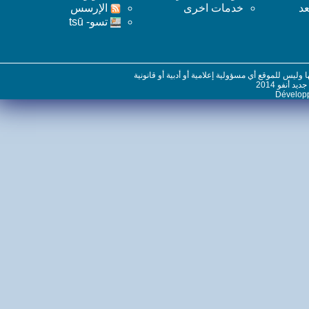
خدمات اخرى
اﻹرسس
تسو- tsū
س للموقع أي مسؤولية إعلامية أو أدبية أو قانونية
نفو 2014
Dévelo