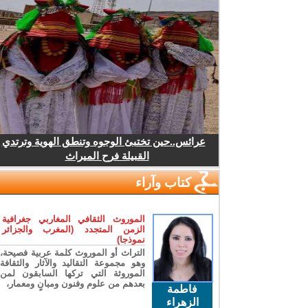
عرائس..حين تختبئ الوجوه وتنطق الهوية وترتدي
القبيلة فرح الميراث
كتاب وآراء
الموروث الثقافي المغاربي جغرافية
الزمن المتجدد (المغرب والجزائر
نموذجا)
التراث أو الموروث كلمة عربية فصيحة،
وهو مجموعة التقاليد والآثار والثقافة
الموروثة التي تركها السابقون لمن
بعدهم من علوم وفنون ومبانٍ ومعمار،
فاطمة
الزهراء