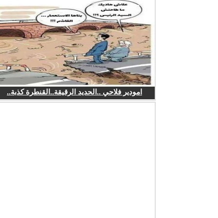
امودير فلاحي ..الحديد الرقيقة..القنطرة كذبة..