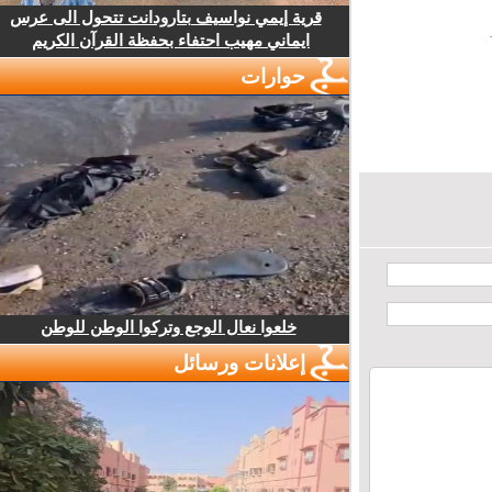
قرية إيمي نواسيف بتارودانت تتحول الى عرس
ايماني مهيب احتفاء بحفظة القرآن الكريم
حوارات
خلعوا نعال الوجع وتركوا الوطن للوطن
إعلانات ورسائل