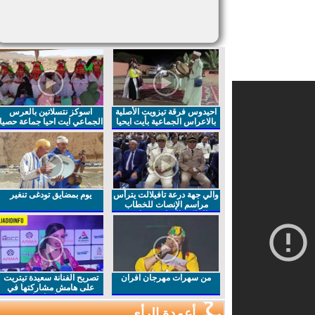
احيدوس فرقة تيزويت الأصلية
اسوكز نتسلاتين بالعرس
بالاعراس الجماعية بأيت ايحيا
الجماعي ايت احيا جماعة حصيا
والي جهة درعة تافيلالت يترأس
يوم بمضايق تودغى تنغير
مراسم الإنصات للخطاب
الملكي السامي بمناسبة
الذكرى27 لعيد العرش المجيد
من سهرات مهرجان افران
تصريح الفنانة سعيدة تيتريت
على هامش مشاركتها في
مهرجان افران
أعمدة الرأي