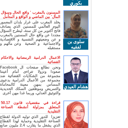
بكوري
المسنون بالمغرب ' واقع الحال وسؤال
المآل' بين الماضي و الواقع و المتأمل
يخلد المغرب على غرار بلدان المعمور
اليوم العالمي للمسنين الذي يصادف
فاتح أكتوبر من كل سنة، ليطرح السؤال
مجددا عن واقع حال المسنين بالمغرب
و عن وضعيتهم النفسية و الاقتصادية
سلوى بن
والاجتماعية و الصحية وعن مآلهم و
لفقيه
مستقبله
الاعمال الدرامية الرمضانية والاحكام
القضائية
ونحن نطالع صفحات ال Facebook
صعودا ونزولا تتراءى أمام أعيننا
مجموعة من الشكايات القضائية ضد
مجموعة من الأعمال الدرامية بدعوى
المساس بمهن معينة كالمحاماة
هشام العيدي
والتمريض وموظفين السكك الحديدية
والتوثيق العدلي، وربما غدا مهن أخرى
قراءة في مقتضيات قانون 50.17
المتعلق بمزاولة أنشطة الصناعة
التقليدية
تعزيزا للدور الذي توليه الدولة لقطاع
الصناعة التقليدية وحماية لهذا القطاع
الذي يشغل ما يقارب 2.4 مليون صانع