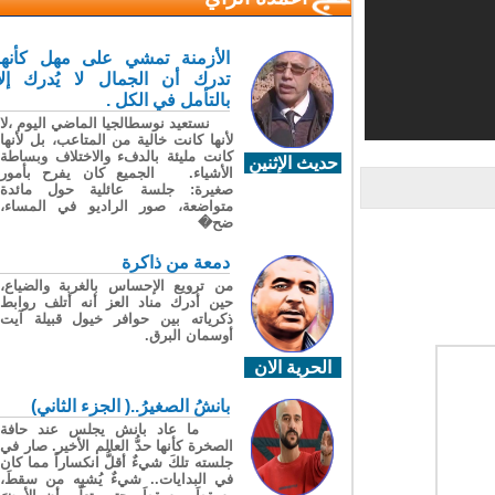
الأزمنة تمشي على مهل كأنها
تدرك أن الجمال لا يُدرك إلا
بالتأمل في الكل .
نستعيد نوسطالجيا الماضي اليوم ،لا
لأنها كانت خالية من المتاعب، بل لأنها
كانت مليئة بالدفء والاختلاف وبساطة
حديث الإثنين
الأشياء. الجميع كان يفرح بأمور
صغيرة: جلسة عائلية حول مائدة
متواضعة، صور الراديو في المساء،
ضح�
دمعة من ذاكرة
من ترويع الإحساس بالغربة والضياع،
حين أدرك مناد العز أنه أتلف روابط
ذكرياته بين حوافر خيول قبيلة آيت
أوسمان البرق.
الحرية الان
بانشُ الصغيرُ..( الجزء الثاني)
ما عاد بانش يجلس عند حافة
الصخرة كأنها حدُّ العالم الأخير. صار في
جلسته تلكَ شيءٌ أقلُّ انكساراً مما كان
في البدايات.. شيءٌ يُشبِه من سقطَ،