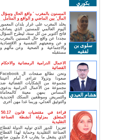
بكوري
المسنون بالمغرب ' واقع الحال وسؤال
المآل' بين الماضي و الواقع و المتأمل
يخلد المغرب على غرار بلدان المعمور
اليوم العالمي للمسنين الذي يصادف
فاتح أكتوبر من كل سنة، ليطرح السؤال
مجددا عن واقع حال المسنين بالمغرب
و عن وضعيتهم النفسية و الاقتصادية
سلوى بن
والاجتماعية و الصحية وعن مآلهم و
لفقيه
مستقبله
الاعمال الدرامية الرمضانية والاحكام
القضائية
ونحن نطالع صفحات ال Facebook
صعودا ونزولا تتراءى أمام أعيننا
مجموعة من الشكايات القضائية ضد
مجموعة من الأعمال الدرامية بدعوى
المساس بمهن معينة كالمحاماة
هشام العيدي
والتمريض وموظفين السكك الحديدية
والتوثيق العدلي، وربما غدا مهن أخرى
قراءة في مقتضيات قانون 50.17
المتعلق بمزاولة أنشطة الصناعة
التقليدية
تعزيزا للدور الذي توليه الدولة لقطاع
الصناعة التقليدية وحماية لهذا القطاع
الذي يشغل ما يقارب 2.4 مليون صانع