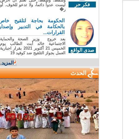
وسقطَ، وسقطَ، حتى تعلّم أن الأرضَ
فكر حر
ليست عدواً دائماً، ولا تدعو للخوف. أو
ر�
الحكومة بحاجة لتلقيح خاص
بالحكامة في التدبير وإصدار
القرارات...
بعد خروج وزير الصحة والحماية
الاجتماعية خالد أبت الطالب يوم
الخميس 21 أكتوبر 2021 بقرار اجبارية
صدى الواقع
العمل بجواز التلقيح ضد كوفيد 19
المزيد...
الحدث