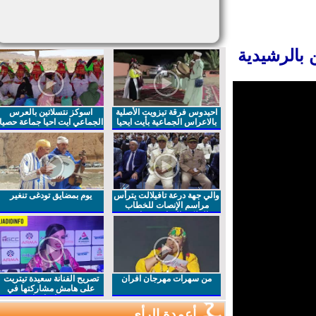
بالرشيدية
احيدوس فرقة تيزويت الأصلية
اسوكز نتسلاتين بالعرس
بالاعراس الجماعية بأيت ايحيا
الجماعي ايت احيا جماعة حصيا
والي جهة درعة تافيلالت يترأس
يوم بمضايق تودغى تنغير
مراسم الإنصات للخطاب
الملكي السامي بمناسبة
الذكرى27 لعيد العرش المجيد
من سهرات مهرجان افران
تصريح الفنانة سعيدة تيتريت
على هامش مشاركتها في
مهرجان افران
أعمدة الرأي