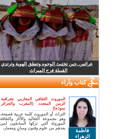
عرائس..حين تختبئ الوجوه وتنطق الهوية وترتدي
القبيلة فرح الميراث
كتاب وآراء
الموروث الثقافي المغاربي جغرافية
الزمن المتجدد (المغرب والجزائر
نموذجا)
التراث أو الموروث كلمة عربية فصيحة،
وهو مجموعة التقاليد والآثار والثقافة
الموروثة التي تركها السابقون لمن
بعدهم من علوم وفنون ومبانٍ ومعمار،
فاطمة
الزهراء