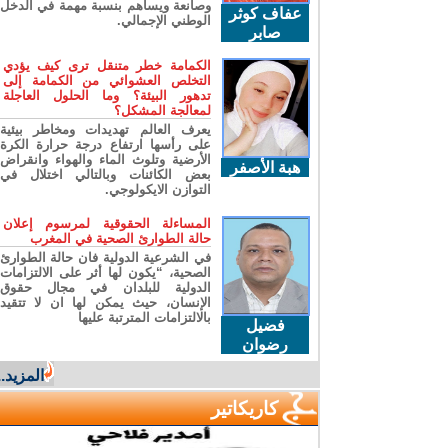
وصانعة ويساهم بنسبة مهمة في الدخل
عفاف كوثر
الوطني الإجمالي.
صابر
الكمامة خطر متنقل ترى كيف يؤدي
التخلص العشوائي من الكمامة إلى
تدهور البيئة؟ وما الحلول العاجلة
لمعالجة المشكل؟
يعرف العالم تهديدات ومخاطر بيئية
على رأسها ارتفاع درجة حرارة الكرة
الأرضية وتلوث الماء والهواء وانقراض
هبة الأصفر
بعض الكائنات وبالتالي اختلال في
التوازن الايكولوجي.
المساءلة الحقوقية لمرسوم إعلان
حالة الطوارئ الصحية في المغرب
في الشرعية الدولية فان حالة الطوارئ
الصحية، “يكون لها أثر على الالتزامات
الدولية للبلدان في مجال حقوق
الإنسان، حيث يمكن لها ان لا تتقيد
بالالتزامات المترتبة عليها
فضيل
رضوان
المزيد...
كاريكاتير