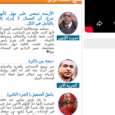
الأزمنة تمشي على مهل كأنها
تدرك أن الجمال لا يُدرك إلا
بالتأمل في الكل .
نستعيد نوسطالجيا الماضي اليوم ،لا
لأنها كانت خالية من المتاعب، بل لأنها
كانت مليئة بالدفء والاختلاف وبساطة
حديث الإثنين
الأشياء. الجميع كان يفرح بأمور
صغيرة: جلسة عائلية حول مائدة
متواضعة، صور الراديو في المساء،
ضح�
دمعة من ذاكرة
من ترويع الإحساس بالغربة والضياع،
حين أدرك مناد العز أنه أتلف روابط
ذكرياته بين حوافر خيول قبيلة آيت
أوسمان البرق.
الحرية الان
بانشُ الصغيرُ..( الجزء الثاني)
ما عاد بانش يجلس عند حافة
الصخرة كأنها حدُّ العالم الأخير. صار في
جلسته تلكَ شيءٌ أقلُّ انكساراً مما كان
في البدايات.. شيءٌ يُشبِه من سقطَ،