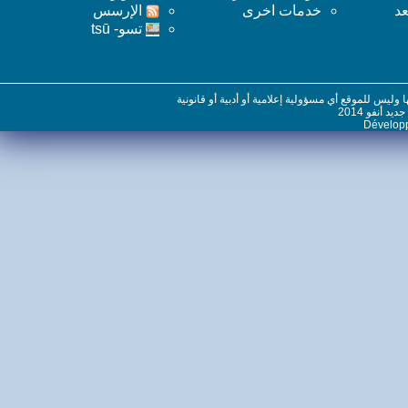
خدمات اخرى
اﻹرسس
تسو- tsū
س للموقع أي مسؤولية إعلامية أو أدبية أو قانونية
نفو 2014
Dévelo