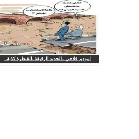
امودير فلاحي ..الحديد الرقيقة..القنطرة كذبة..