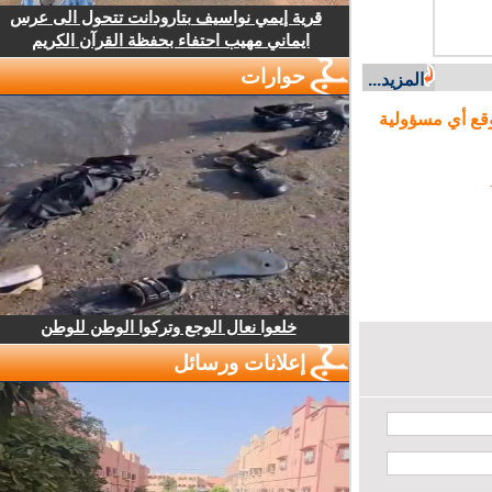
قرية إيمي نواسيف بتارودانت تتحول الى عرس
ايماني مهيب احتفاء بحفظة القرآن الكريم
حوارات
المزيد...
ع أي مسؤولية
خلعوا نعال الوجع وتركوا الوطن للوطن
إعلانات ورسائل