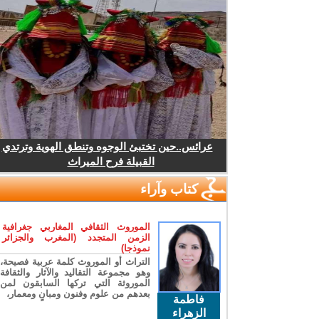
عرائس..حين تختبئ الوجوه وتنطق الهوية وترتدي
القبيلة فرح الميراث
كتاب وآراء
الموروث الثقافي المغاربي جغرافية
الزمن المتجدد (المغرب والجزائر
نموذجا)
التراث أو الموروث كلمة عربية فصيحة،
وهو مجموعة التقاليد والآثار والثقافة
الموروثة التي تركها السابقون لمن
بعدهم من علوم وفنون ومبانٍ ومعمار،
فاطمة
الزهراء