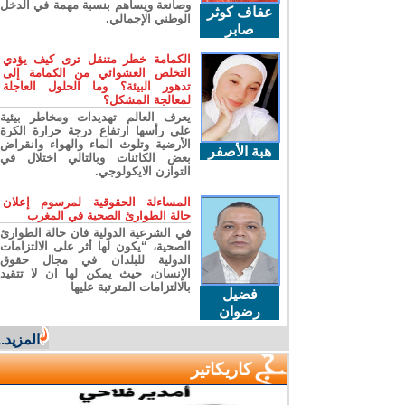
وصانعة ويساهم بنسبة مهمة في الدخل
عفاف كوثر
الوطني الإجمالي.
صابر
الكمامة خطر متنقل ترى كيف يؤدي
التخلص العشوائي من الكمامة إلى
تدهور البيئة؟ وما الحلول العاجلة
لمعالجة المشكل؟
يعرف العالم تهديدات ومخاطر بيئية
على رأسها ارتفاع درجة حرارة الكرة
الأرضية وتلوث الماء والهواء وانقراض
هبة الأصفر
بعض الكائنات وبالتالي اختلال في
التوازن الايكولوجي.
المساءلة الحقوقية لمرسوم إعلان
حالة الطوارئ الصحية في المغرب
في الشرعية الدولية فان حالة الطوارئ
الصحية، “يكون لها أثر على الالتزامات
الدولية للبلدان في مجال حقوق
الإنسان، حيث يمكن لها ان لا تتقيد
بالالتزامات المترتبة عليها
فضيل
رضوان
المزيد...
كاريكاتير