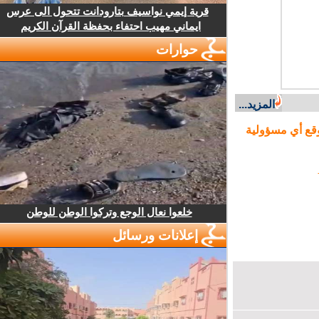
قرية إيمي نواسيف بتارودانت تتحول الى عرس
ايماني مهيب احتفاء بحفظة القرآن الكريم
حوارات
المزيد...
ع أي مسؤولية
خلعوا نعال الوجع وتركوا الوطن للوطن
إعلانات ورسائل