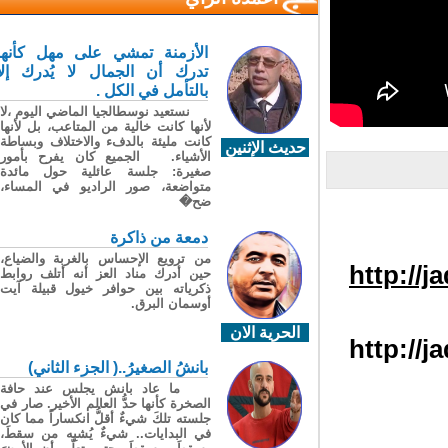
الأزمنة تمشي على مهل كأنها
تدرك أن الجمال لا يُدرك إلا
بالتأمل في الكل .
نستعيد نوسطالجيا الماضي اليوم ،لا
لأنها كانت خالية من المتاعب، بل لأنها
كانت مليئة بالدفء والاختلاف وبساطة
حديث الإثنين
الأشياء. الجميع كان يفرح بأمور
صغيرة: جلسة عائلية حول مائدة
متواضعة، صور الراديو في المساء،
ضح�
دمعة من ذاكرة
من ترويع الإحساس بالغربة والضياع،
http://
حين أدرك مناد العز أنه أتلف روابط
ذكرياته بين حوافر خيول قبيلة آيت
أوسمان البرق.
الحرية الان
http://
بانشُ الصغيرُ..( الجزء الثاني)
ما عاد بانش يجلس عند حافة
الصخرة كأنها حدُّ العالم الأخير. صار في
جلسته تلكَ شيءٌ أقلُّ انكساراً مما كان
في البدايات.. شيءٌ يُشبِه من سقطَ،