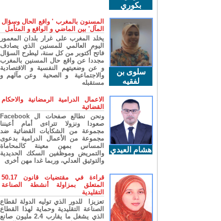
بكوري
المسنون بالمغرب ' واقع الحال وسؤال
المآل' بين الماضي و الواقع و المتأمل
يخلد المغرب على غرار بلدان المعمور
اليوم العالمي للمسنين الذي يصادف
فاتح أكتوبر من كل سنة، ليطرح السؤال
مجددا عن واقع حال المسنين بالمغرب
و عن وضعيتهم النفسية و الاقتصادية
سلوى بن
والاجتماعية و الصحية وعن مآلهم و
لفقيه
مستقبله
الاعمال الدرامية الرمضانية والاحكام
القضائية
ونحن نطالع صفحات ال Facebook
صعودا ونزولا تتراءى أمام أعيننا
مجموعة من الشكايات القضائية ضد
مجموعة من الأعمال الدرامية بدعوى
المساس بمهن معينة كالمحاماة
هشام العيدي
والتمريض وموظفين السكك الحديدية
والتوثيق العدلي، وربما غدا مهن أخرى
قراءة في مقتضيات قانون 50.17
المتعلق بمزاولة أنشطة الصناعة
التقليدية
تعزيزا للدور الذي توليه الدولة لقطاع
الصناعة التقليدية وحماية لهذا القطاع
الذي يشغل ما يقارب 2.4 مليون صانع