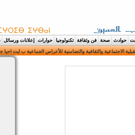
غت
حوادث
صحة
فن وثقافة
تكنولوجيا
حوارات
إعلانات ورسائل
س
قبلية الاجتماعية والثقافية والتضامنية للأعراس الجماعية ب ايت احيا 