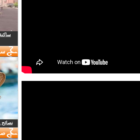
ساكنة 
سي
نصائح 
صو