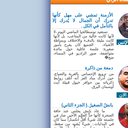
الأزمنة تمشي على مهل كأنها
تدرك أن الجمال لا يُدرك إلا
بالتأمل في الكل .
نستعيد نوسطالجيا الماضي اليوم ،لا
لأنها كانت خالية من المتاعب، بل لأنها
كانت مليئة بالدفء والاختلاف وبساطة
إثنين
الأشياء. الجميع كان يفرح بأمور
صغيرة: جلسة عائلية حول مائدة
متواضعة، صور الراديو في المساء،
ضح�
دمعة من ذاكرة
من ترويع الإحساس بالغربة والضياع،
حين أدرك مناد العز أنه أتلف روابط
ذكرياته بين حوافر خيول قبيلة آيت
أوسمان البرق.
الان
بانشُ الصغيرُ..( الجزء الثاني)
ما عاد بانش يجلس عند حافة
الصخرة كأنها حدُّ العالم الأخير. صار في
جلسته تلكَ شيءٌ أقلُّ انكساراً مما كان
في البدايات.. شيءٌ يُشبِه من سقطَ،