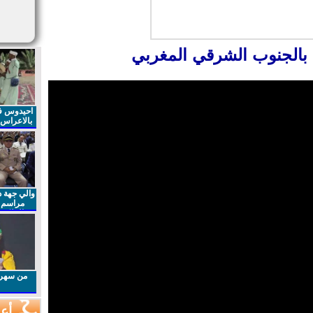
بالجنوب الشرقي المغربي
احيدوس فر
بالاعراس ا
والي جهة د
مراسم 
الملكي 
الذكرى27 لعيد العرش المجيد
من سهرا
أعم