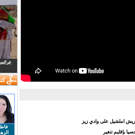
عرائس.
كتا
يش املشيل على وادي زيز
فاط
يا بإقليم تنغير
الزهر