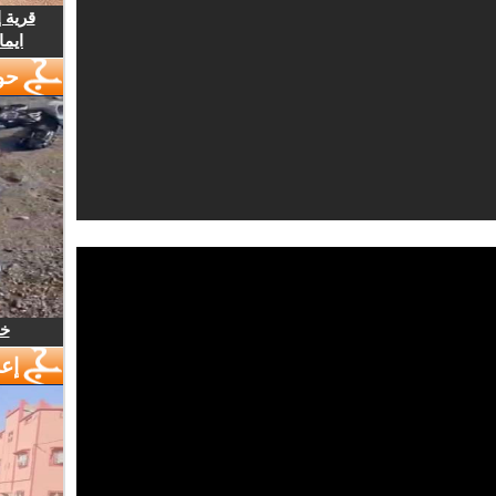
قرية 
ايما
حو
خل
إع