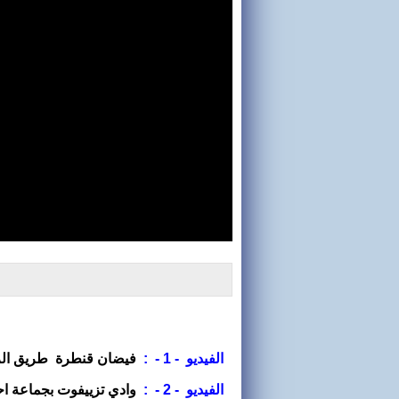
الفيديو - 1 - :
فيضان قنطرة طريق الر
الفيديو - 2 - :
وادي تزييفوت بجماعة احص