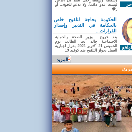
وسقطَ، وسقطَ، حتى تعلّم أن الأرضَ
حر
ليست عدواً دائماً، ولا تدعو للخوف. أو
ر�
الحكومة بحاجة لتلقيح خاص
بالحكامة في التدبير وإصدار
القرارات...
بعد خروج وزير الصحة والحماية
الاجتماعية خالد أبت الطالب يوم
الخميس 21 أكتوبر 2021 بقرار اجبارية
واقع
العمل بجواز التلقيح ضد كوفيد 19
المزيد...
حدث