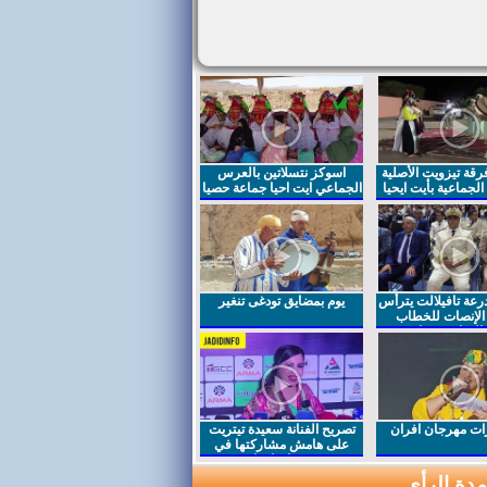
قة تيزويت الأصلية
اسوكز نتسلاتين بالعرس
لجماعية بأيت ايحيا
الجماعي ايت احيا جماعة حصيا
رعة تافيلالت يترأس
يوم بمضايق تودغى تنغير
الإنصات للخطاب
السامي بمناسبة
ت مهرجان افران
تصريح الفنانة سعيدة تيتريت
على هامش مشاركتها في
مهرجان افران
دة الرأي