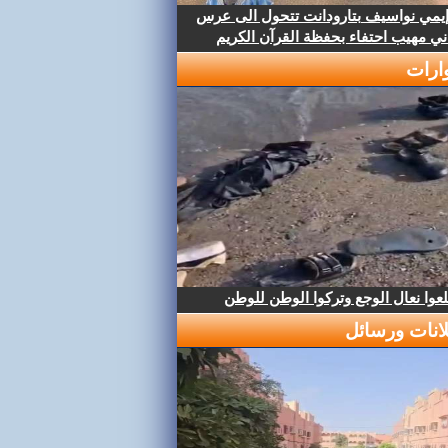
إيمي نواسيف بتارودانت تتحول الى عرس
ني مهيب احتفاء بحفظة القرآن الكريم
ارات
عوا نعال الوجع وتركوا الوطن للوطن
لانات ورسائل