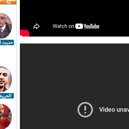
حديث ال
الحرية 