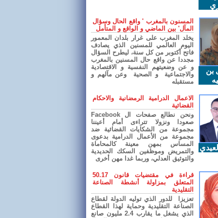
ري
المسنون بالمغرب ' واقع الحال وسؤال
المآل' بين الماضي و الواقع و المتأمل
يخلد المغرب على غرار بلدان المعمور
اليوم العالمي للمسنين الذي يصادف
فاتح أكتوبر من كل سنة، ليطرح السؤال
مجددا عن واقع حال المسنين بالمغرب
و عن وضعيتهم النفسية و الاقتصادية
 بن
والاجتماعية و الصحية وعن مآلهم و
ه
مستقبله
الاعمال الدرامية الرمضانية والاحكام
القضائية
ونحن نطالع صفحات ال Facebook
صعودا ونزولا تتراءى أمام أعيننا
مجموعة من الشكايات القضائية ضد
مجموعة من الأعمال الدرامية بدعوى
المساس بمهن معينة كالمحاماة
عيدي
والتمريض وموظفين السكك الحديدية
والتوثيق العدلي، وربما غدا مهن أخرى
قراءة في مقتضيات قانون 50.17
المتعلق بمزاولة أنشطة الصناعة
التقليدية
تعزيزا للدور الذي توليه الدولة لقطاع
الصناعة التقليدية وحماية لهذا القطاع
الذي يشغل ما يقارب 2.4 مليون صانع