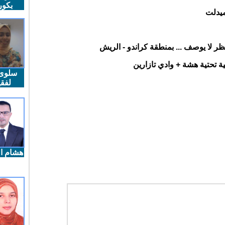
بكو
ميدلت
ظر لا يوصف ... بمنطقة كراندو - الريش
ية تحتية هشة + وادي تازارين
سلوى
لفقي
هشام ال