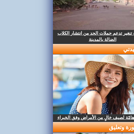
تنغير تدعم حملات الحد من انتشار الكلاب
الضالة بالمدينة
دتي
هامّة لصيف خالٍ من الأمراض وفق الخبراء
رة وتعليق