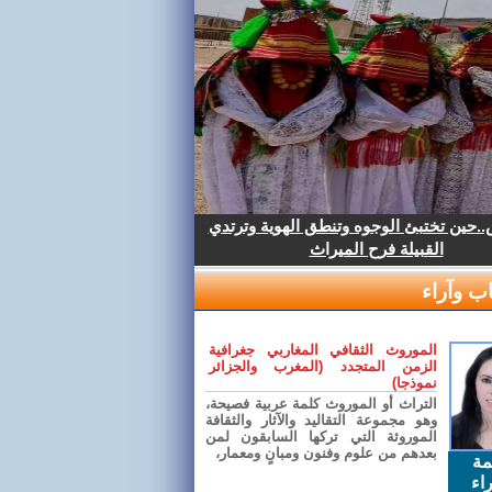
.حين تختبئ الوجوه وتنطق الهوية وترتدي
القبيلة فرح الميراث
ب وآراء
الموروث الثقافي المغاربي جغرافية
الزمن المتجدد (المغرب والجزائر
نموذجا)
التراث أو الموروث كلمة عربية فصيحة،
وهو مجموعة التقاليد والآثار والثقافة
الموروثة التي تركها السابقون لمن
بعدهم من علوم وفنون ومبانٍ ومعمار،
مة
اء