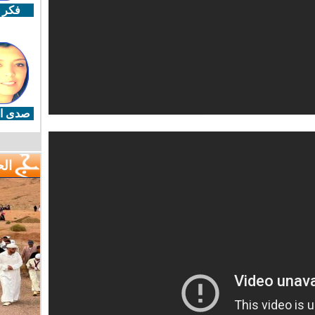
فكر 
صدى ال
ال