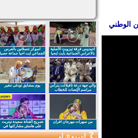
احيدوس فرقة تيزويت الأصلية
اسوكز نتسلاتين بالعرس
بالاعراس الجماعية بأيت ايحيا
الجماعي ايت احيا جماعة حصيا
والي جهة درعة تافيلالت يترأس
يوم بمضايق تودغى تنغير
مراسم الإنصات للخطاب
الملكي السامي بمناسبة
الذكرى27 لعيد العرش المجيد
من سهرات مهرجان افران
تصريح الفنانة سعيدة تيتريت
على هامش مشاركتها في
مهرجان افران
أعمدة الرأي