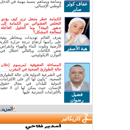
وصانعة ويساهم بنسبة مهمة في الدخل
عفاف كوثر
الوطني الإجمالي.
صابر
الكمامة خطر متنقل ترى كيف يؤدي
التخلص العشوائي من الكمامة إلى
تدهور البيئة؟ وما الحلول العاجلة
لمعالجة المشكل؟
يعرف العالم تهديدات ومخاطر بيئية
على رأسها ارتفاع درجة حرارة الكرة
الأرضية وتلوث الماء والهواء وانقراض
هبة الأصفر
بعض الكائنات وبالتالي اختلال في
التوازن الايكولوجي.
المساءلة الحقوقية لمرسوم إعلان
حالة الطوارئ الصحية في المغرب
في الشرعية الدولية فان حالة الطوارئ
الصحية، “يكون لها أثر على الالتزامات
الدولية للبلدان في مجال حقوق
الإنسان، حيث يمكن لها ان لا تتقيد
بالالتزامات المترتبة عليها
فضيل
رضوان
المزيد...
كاريكاتير