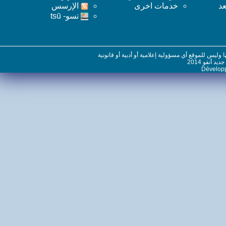
خدمات اخرى
اﻹرسس
تسو- tsū
س للموقع أي مسؤولية إعلامية أو أدبية أو قانونية
نفو 2014
Dévelo