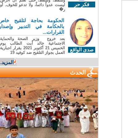
وسقطَ، وسقطَ، حتى تعلّم أن الأرضَ
فكر حر
ليست عدواً دائماً، ولا تدعو للخوف. أو
ر�
الحكومة بحاجة لتلقيح خاص
بالحكامة في التدبير وإصدار
القرارات...
بعد خروج وزير الصحة والحماية
الاجتماعية خالد أبت الطالب يوم
الخميس 21 أكتوبر 2021 بقرار اجبارية
صدى الواقع
العمل بجواز التلقيح ضد كوفيد 19
المزيد...
الحدث