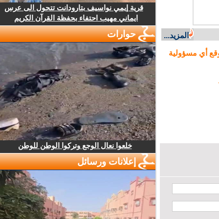
قرية إيمي نواسيف بتارودانت تتحول الى عرس
ايماني مهيب احتفاء بحفظة القرآن الكريم
حوارات
المزيد...
ع أي مسؤولية
خلعوا نعال الوجع وتركوا الوطن للوطن
إعلانات ورسائل