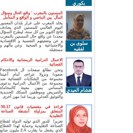
بكوري
المسنون بالمغرب ' واقع الحال وسؤال
المآل' بين الماضي و الواقع و المتأمل
يخلد المغرب على غرار بلدان المعمور
اليوم العالمي للمسنين الذي يصادف
فاتح أكتوبر من كل سنة، ليطرح السؤال
مجددا عن واقع حال المسنين بالمغرب
و عن وضعيتهم النفسية و الاقتصادية
سلوى بن
والاجتماعية و الصحية وعن مآلهم و
لفقيه
مستقبله
الاعمال الدرامية الرمضانية والاحكام
القضائية
ونحن نطالع صفحات ال Facebook
صعودا ونزولا تتراءى أمام أعيننا
مجموعة من الشكايات القضائية ضد
مجموعة من الأعمال الدرامية بدعوى
المساس بمهن معينة كالمحاماة
هشام العيدي
والتمريض وموظفين السكك الحديدية
والتوثيق العدلي، وربما غدا مهن أخرى
قراءة في مقتضيات قانون 50.17
المتعلق بمزاولة أنشطة الصناعة
التقليدية
تعزيزا للدور الذي توليه الدولة لقطاع
الصناعة التقليدية وحماية لهذا القطاع
الذي يشغل ما يقارب 2.4 مليون صانع