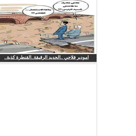
امودير فلاحي ..الحديد الرقيقة..القنطرة كذبة..