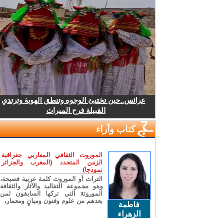
عرائس..حين تختبئ الوجوه وتنطق الهوية وترتدي
القبيلة فرح الميراث
كتاب وآراء
الموروث الثقافي المغاربي جغرافية
الزمن المتجدد (المغرب والجزائر
نموذجا)
التراث أو الموروث كلمة عربية فصيحة،
وهو مجموعة التقاليد والآثار والثقافة
الموروثة التي تركها السابقون لمن
بعدهم من علوم وفنون ومبانٍ ومعمار،
فاطمة
الزهراء