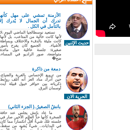
الأزمنة تمشي على مهل كأنها
تدرك أن الجمال لا يُدرك إلا
بالتأمل في الكل .
نستعيد نوسطالجيا الماضي اليوم ،لا
لأنها كانت خالية من المتاعب، بل لأنها
كانت مليئة بالدفء والاختلاف وبساطة
حديث الإثنين
الأشياء. الجميع كان يفرح بأمور
صغيرة: جلسة عائلية حول مائدة
متواضعة، صور الراديو في المساء،
ضح�
دمعة من ذاكرة
من ترويع الإحساس بالغربة والضياع،
حين أدرك مناد العز أنه أتلف روابط
ذكرياته بين حوافر خيول قبيلة آيت
أوسمان البرق.
الحرية الان
بانشُ الصغيرُ..( الجزء الثاني)
ما عاد بانش يجلس عند حافة
الصخرة كأنها حدُّ العالم الأخير. صار في
جلسته تلكَ شيءٌ أقلُّ انكساراً مما كان
في البدايات.. شيءٌ يُشبِه من سقطَ،