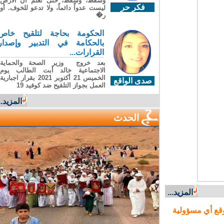
وسقطَ، وسقطَ، حتى تعلّم أن الأرضَ
فكر حر
ليست عدواً دائماً، ولا تدعو للخوف. أو
ر�
الحكومة بحاجة لتلقيح خاص
بالحكامة في التدبير وإصدار
القرارات...
بعد خروج وزير الصحة والحماية
الاجتماعية خالد أبت الطالب يوم
الخميس 21 أكتوبر 2021 بقرار اجبارية
صدى الواقع
العمل بجواز التلقيح ضد كوفيد 19
المزيد...
الحدث
المزيد...
ع أي مسؤولية