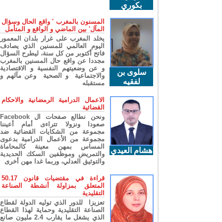
بكوري
المسنون بالمغرب ' واقع الحال وسؤال
المآل' بين الماضي و الواقع و المتأمل
يخلد المغرب على غرار بلدان المعمور
اليوم العالمي للمسنين الذي يصادف
فاتح أكتوبر من كل سنة، ليطرح السؤال
مجددا عن واقع حال المسنين بالمغرب
و عن وضعيتهم النفسية و الاقتصادية
سلوى بن
والاجتماعية و الصحية وعن مآلهم و
لفقيه
مستقبله
الاعمال الدرامية الرمضانية والاحكام
القضائية
ونحن نطالع صفحات ال Facebook
صعودا ونزولا تتراءى أمام أعيننا
مجموعة من الشكايات القضائية ضد
مجموعة من الأعمال الدرامية بدعوى
المساس بمهن معينة كالمحاماة
هشام العيدي
والتمريض وموظفين السكك الحديدية
والتوثيق العدلي، وربما غدا مهن أخرى
قراءة في مقتضيات قانون 50.17
المتعلق بمزاولة أنشطة الصناعة
التقليدية
تعزيزا للدور الذي توليه الدولة لقطاع
الصناعة التقليدية وحماية لهذا القطاع
الذي يشغل ما يقارب 2.4 مليون صانع