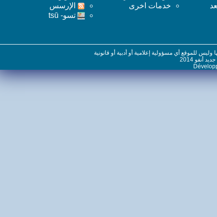
خدمات اخرى
اﻹرسس
تسو- tsū
س للموقع أي مسؤولية إعلامية أو أدبية أو قانونية
نفو 2014
Dévelo