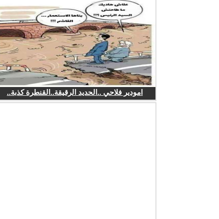
امودير فلاحي ..الحديد الرقيقة..القنطرة كذبة..