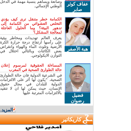
وصانعة ويساهم بنسبة مهمة في الدخل
عفاف كوثر
الوطني الإجمالي.
صابر
الكمامة خطر متنقل ترى كيف يؤدي
التخلص العشوائي من الكمامة إلى
تدهور البيئة؟ وما الحلول العاجلة
لمعالجة المشكل؟
يعرف العالم تهديدات ومخاطر بيئية
على رأسها ارتفاع درجة حرارة الكرة
الأرضية وتلوث الماء والهواء وانقراض
هبة الأصفر
بعض الكائنات وبالتالي اختلال في
التوازن الايكولوجي.
المساءلة الحقوقية لمرسوم إعلان
حالة الطوارئ الصحية في المغرب
في الشرعية الدولية فان حالة الطوارئ
الصحية، “يكون لها أثر على الالتزامات
الدولية للبلدان في مجال حقوق
الإنسان، حيث يمكن لها ان لا تتقيد
بالالتزامات المترتبة عليها
فضيل
رضوان
المزيد...
كاريكاتير