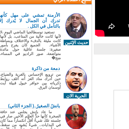
الأزمنة تمشي على مهل كأنها
تدرك أن الجمال لا يُدرك إلا
بالتأمل في الكل .
نستعيد نوسطالجيا الماضي اليوم ،لا
لأنها كانت خالية من المتاعب، بل لأنها
كانت مليئة بالدفء والاختلاف وبساطة
حديث الإثنين
الأشياء. الجميع كان يفرح بأمور
صغيرة: جلسة عائلية حول مائدة
متواضعة، صور الراديو في المساء،
ضح�
دمعة من ذاكرة
من ترويع الإحساس بالغربة والضياع،
حين أدرك مناد العز أنه أتلف روابط
ذكرياته بين حوافر خيول قبيلة آيت
أوسمان البرق.
الحرية الان
بانشُ الصغيرُ..( الجزء الثاني)
ما عاد بانش يجلس عند حافة
الصخرة كأنها حدُّ العالم الأخير. صار في
جلسته تلكَ شيءٌ أقلُّ انكساراً مما كان
في البدايات.. شيءٌ يُشبِه من سقطَ،