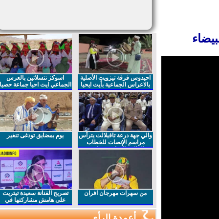
احيدوس فرقة تيزويت الأصلية
اسوكز نتسلاتين بالعرس
بالاعراس الجماعية بأيت ايحيا
الجماعي ايت احيا جماعة حصيا
والي جهة درعة تافيلالت يترأس
يوم بمضايق تودغى تنغير
مراسم الإنصات للخطاب
الملكي السامي بمناسبة
الذكرى27 لعيد العرش المجيد
من سهرات مهرجان افران
تصريح الفنانة سعيدة تيتريت
على هامش مشاركتها في
مهرجان افران
أعمدة الرأي