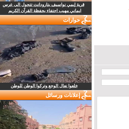
قرية إيمي نواسيف بتارودانت تتحول الى عرس
ايماني مهيب احتفاء بحفظة القرآن الكريم
حوارات
خلعوا نعال الوجع وتركوا الوطن للوطن
إعلانات ورسائل