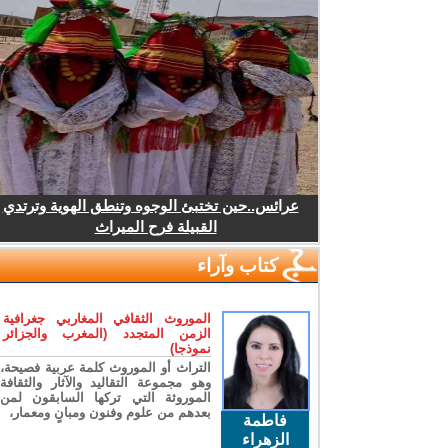
عرائس..حين تختبئ الوجوه وتنطق الهوية وترتدي
القبيلة فرح الميراث
كتاب وآراء
الموروث الثقافي المغاربي جغرافية
الزمن المتجدد (المغرب والجزائر
نموذجا)
التراث أو الموروث كلمة عربية فصيحة،
وهو مجموعة التقاليد والآثار والثقافة
الموروثة التي تركها السابقون لمن
بعدهم من علوم وفنون ومبانٍ ومعمار،
فاطمة
الزهراء