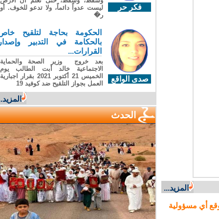
وسقطَ، وسقطَ، حتى تعلّم أن الأرضَ
فكر حر
ليست عدواً دائماً، ولا تدعو للخوف. أو
ر�
الحكومة بحاجة لتلقيح خاص
بالحكامة في التدبير وإصدار
القرارات...
بعد خروج وزير الصحة والحماية
الاجتماعية خالد أبت الطالب يوم
الخميس 21 أكتوبر 2021 بقرار اجبارية
صدى الواقع
العمل بجواز التلقيح ضد كوفيد 19
المزيد...
الحدث
المزيد...
ع أي مسؤولية