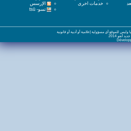
خدمات اخرى
اﻹرسس
تسو- tsū
س للموقع أي مسؤولية إعلامية أو أدبية أو قانونية
نفو 2014
Dévelo