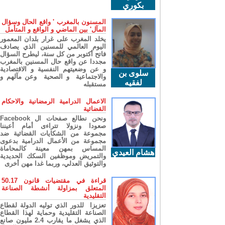
بكوري
المسنون بالمغرب ' واقع الحال وسؤال
المآل' بين الماضي و الواقع و المتأمل
يخلد المغرب على غرار بلدان المعمور
اليوم العالمي للمسنين الذي يصادف
فاتح أكتوبر من كل سنة، ليطرح السؤال
مجددا عن واقع حال المسنين بالمغرب
و عن وضعيتهم النفسية و الاقتصادية
سلوى بن
والاجتماعية و الصحية وعن مآلهم و
لفقيه
مستقبله
الاعمال الدرامية الرمضانية والاحكام
القضائية
ونحن نطالع صفحات ال Facebook
صعودا ونزولا تتراءى أمام أعيننا
مجموعة من الشكايات القضائية ضد
مجموعة من الأعمال الدرامية بدعوى
المساس بمهن معينة كالمحاماة
هشام العيدي
والتمريض وموظفين السكك الحديدية
والتوثيق العدلي، وربما غدا مهن أخرى
قراءة في مقتضيات قانون 50.17
المتعلق بمزاولة أنشطة الصناعة
التقليدية
تعزيزا للدور الذي توليه الدولة لقطاع
الصناعة التقليدية وحماية لهذا القطاع
الذي يشغل ما يقارب 2.4 مليون صانع