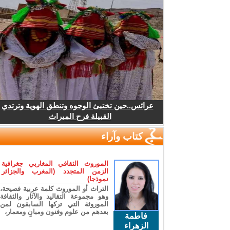
عرائس..حين تختبئ الوجوه وتنطق الهوية وترتدي
القبيلة فرح الميراث
كتاب وآراء
الموروث الثقافي المغاربي جغرافية
الزمن المتجدد (المغرب والجزائر
نموذجا)
التراث أو الموروث كلمة عربية فصيحة،
وهو مجموعة التقاليد والآثار والثقافة
الموروثة التي تركها السابقون لمن
بعدهم من علوم وفنون ومبانٍ ومعمار،
فاطمة
الزهراء