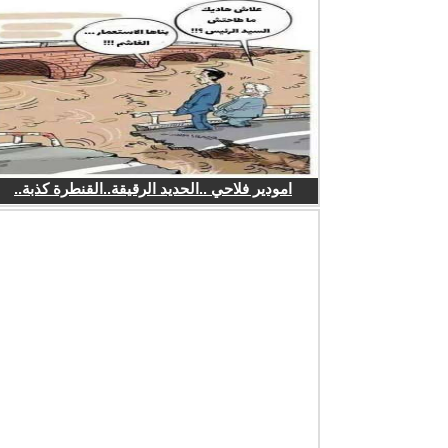
امودير فلاحي ..الحديد الرقيقة..القنطرة كذبة..