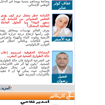
وصانعة ويساهم بنسبة مهمة في الدخل
عفاف كوثر
الوطني الإجمالي.
صابر
الكمامة خطر متنقل ترى كيف يؤدي
التخلص العشوائي من الكمامة إلى
تدهور البيئة؟ وما الحلول العاجلة
لمعالجة المشكل؟
يعرف العالم تهديدات ومخاطر بيئية
على رأسها ارتفاع درجة حرارة الكرة
الأرضية وتلوث الماء والهواء وانقراض
هبة الأصفر
بعض الكائنات وبالتالي اختلال في
التوازن الايكولوجي.
المساءلة الحقوقية لمرسوم إعلان
حالة الطوارئ الصحية في المغرب
في الشرعية الدولية فان حالة الطوارئ
الصحية، “يكون لها أثر على الالتزامات
الدولية للبلدان في مجال حقوق
الإنسان، حيث يمكن لها ان لا تتقيد
بالالتزامات المترتبة عليها
فضيل
رضوان
المزيد...
كاريكاتير