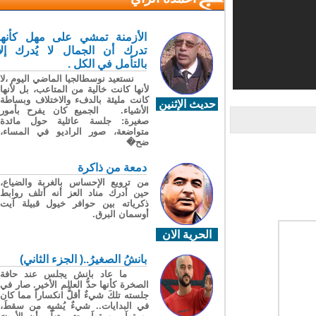
الأزمنة تمشي على مهل كأنها
تدرك أن الجمال لا يُدرك إلا
بالتأمل في الكل .
نستعيد نوسطالجيا الماضي اليوم ،لا
لأنها كانت خالية من المتاعب، بل لأنها
كانت مليئة بالدفء والاختلاف وبساطة
حديث الإثنين
الأشياء. الجميع كان يفرح بأمور
صغيرة: جلسة عائلية حول مائدة
متواضعة، صور الراديو في المساء،
ضح�
دمعة من ذاكرة
من ترويع الإحساس بالغربة والضياع،
حين أدرك مناد العز أنه أتلف روابط
ذكرياته بين حوافر خيول قبيلة آيت
أوسمان البرق.
الحرية الان
بانشُ الصغيرُ..( الجزء الثاني)
ما عاد بانش يجلس عند حافة
الصخرة كأنها حدُّ العالم الأخير. صار في
جلسته تلكَ شيءٌ أقلُّ انكساراً مما كان
في البدايات.. شيءٌ يُشبِه من سقطَ،