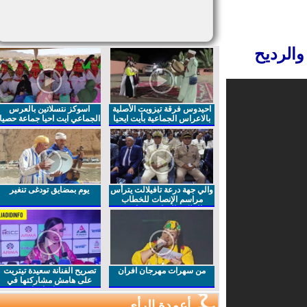
الرديح
احيدوس فرقة تيزويت الأصلية
اسوكز نتسلاتين بالعرس
بالاعراس الجماعية بأيت ايحيا
الجماعي ايت احيا جماعة حصيا
والي جهة درعة تافيلالت يترأس
يوم بمضايق تودغى تنغير
مراسم الإنصات للخطاب
الملكي السامي بمناسبة
الذكرى27 لعيد العرش المجيد
من سهرات مهرجان افران
تصريح الفنانة سعيدة تيتريت
على هامش مشاركتها في
مهرجان افران
أعمدة الرأي