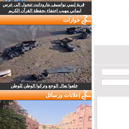
قرية إيمي نواسيف بتارودانت تتحول الى عرس
ايماني مهيب احتفاء بحفظة القرآن الكريم
حوارات
خلعوا نعال الوجع وتركوا الوطن للوطن
إعلانات ورسائل