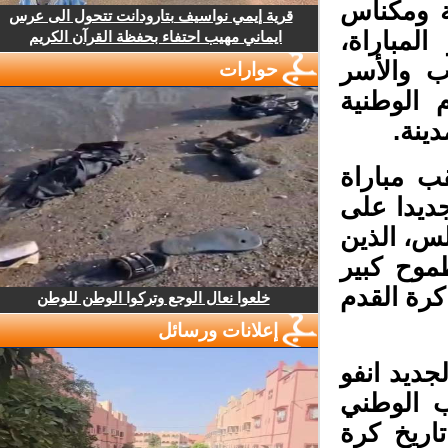
 ومكناس
قرية إيمي نواسيف بتارودانت تتحول الى عرس
مباراة،
ايماني مهيب احتفاء بحفظة القرآن الكريم
 والأسر
حوارات
الوطنية
ينة.
ب مباراة
ديدا على
لس، الذين
وح كبير
كرة القدم
خلعوا نعال الوجع وتركوا الوطن للوطن
إعلانات ورسائل
يد انفو
 الوطني
اريخ كرة