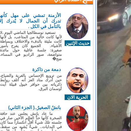
الأزمنة تمشي على مهل كأنها
تدرك أن الجمال لا يُدرك إلا
بالتأمل في الكل .
نستعيد نوسطالجيا الماضي اليوم ،لا
لأنها كانت خالية من المتاعب، بل لأنها
كانت مليئة بالدفء والاختلاف وبساطة
حديث الإثنين
الأشياء. الجميع كان يفرح بأمور
صغيرة: جلسة عائلية حول مائدة
متواضعة، صور الراديو في المساء،
ضح�
دمعة من ذاكرة
من ترويع الإحساس بالغربة والضياع،
حين أدرك مناد العز أنه أتلف روابط
ذكرياته بين حوافر خيول قبيلة آيت
أوسمان البرق.
الحرية الان
بانشُ الصغيرُ..( الجزء الثاني)
ما عاد بانش يجلس عند حافة
الصخرة كأنها حدُّ العالم الأخير. صار في
جلسته تلكَ شيءٌ أقلُّ انكساراً مما كان
في البدايات.. شيءٌ يُشبِه من سقطَ،