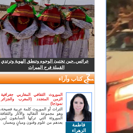
عرائس..حين تختبئ الوجوه وتنطق الهوية وترتدي
القبيلة فرح الميراث
كتاب وآراء
الموروث الثقافي المغاربي جغرافية
الزمن المتجدد (المغرب والجزائر
نموذجا)
التراث أو الموروث كلمة عربية فصيحة،
وهو مجموعة التقاليد والآثار والثقافة
الموروثة التي تركها السابقون لمن
بعدهم من علوم وفنون ومبانٍ ومعمار،
فاطمة
الزهراء