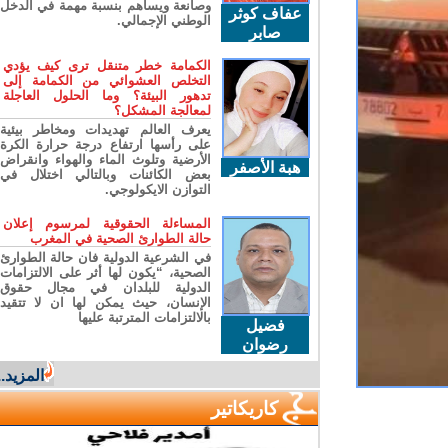
وصانعة ويساهم بنسبة مهمة في الدخل
عفاف كوثر
الوطني الإجمالي.
صابر
الكمامة خطر متنقل ترى كيف يؤدي
التخلص العشوائي من الكمامة إلى
تدهور البيئة؟ وما الحلول العاجلة
لمعالجة المشكل؟
يعرف العالم تهديدات ومخاطر بيئية
على رأسها ارتفاع درجة حرارة الكرة
الأرضية وتلوث الماء والهواء وانقراض
هبة الأصفر
بعض الكائنات وبالتالي اختلال في
التوازن الايكولوجي.
المساءلة الحقوقية لمرسوم إعلان
حالة الطوارئ الصحية في المغرب
في الشرعية الدولية فان حالة الطوارئ
الصحية، “يكون لها أثر على الالتزامات
الدولية للبلدان في مجال حقوق
الإنسان، حيث يمكن لها ان لا تتقيد
بالالتزامات المترتبة عليها
فضيل
رضوان
المزيد...
كاريكاتير