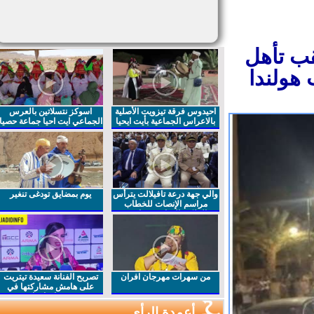
 عقب تأهل
هولندا
احيدوس فرقة تيزويت الأصلية
اسوكز نتسلاتين بالعرس
بالاعراس الجماعية بأيت ايحيا
الجماعي ايت احيا جماعة حصيا
والي جهة درعة تافيلالت يترأس
يوم بمضايق تودغى تنغير
مراسم الإنصات للخطاب
الملكي السامي بمناسبة
الذكرى27 لعيد العرش المجيد
من سهرات مهرجان افران
تصريح الفنانة سعيدة تيتريت
على هامش مشاركتها في
مهرجان افران
أعمدة الرأي