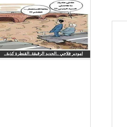
امودير فلاحي ..الحديد الرقيقة..القنطرة كذبة..