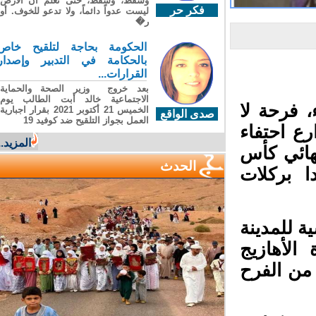
وسقطَ، وسقطَ، حتى تعلّم أن الأرضَ
فكر حر
ليست عدواً دائماً، ولا تدعو للخوف. أو
ر�
الحكومة بحاجة لتلقيح خاص
بالحكامة في التدبير وإصدار
القرارات...
بعد خروج وزير الصحة والحماية
الاجتماعية خالد أبت الطالب يوم
 فرحة لا
الخميس 21 أكتوبر 2021 بقرار اجبارية
صدى الواقع
العمل بجواز التلقيح ضد كوفيد 19
 احتفاء
المزيد...
ائي كأس
الحدث
دا بركلات
 للمدينة
الأهازيج
من الفرح