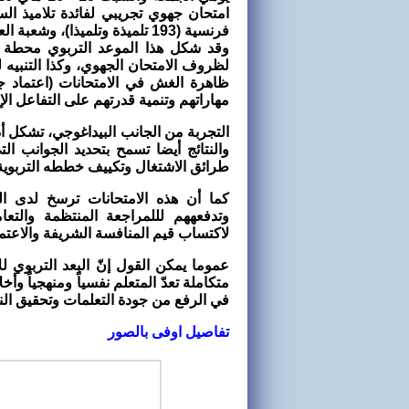
امتحان جهوي تجريبي لفائدة تلاميذ السنة
فرنسية (193 تلميذة وتلميذا
)
، وشعبة العلوم ال
وقد شكل هذا الموعد التربوي محطة مه
لظروف الامتحان الجهوي، وكذا التنبيه ل
ظاهرة الغش في الامتحانات (اعتماد ج
مهاراتهم وتنمية قدرتهم على التفاعل الإ
التجربة من الجانب البيداغوجي، تشكل أد
والنتائج أيضا تسمح بتحديد الجوانب ا
طرائق الاشتغال وتكييف خططه التربوية 
كما أن هذه الامتحانات ترسخ لدى الم
وتدفعههم لللمراجعة المنتظمة والتع
لاكتساب قيم المنافسة الشريفة والاعتما
عموما يمكن القول إنّ البعد التربوي لل
متكاملة تعدّ المتعلم نفسياً ومنهجياً و
في الرفع من جودة التعلمات وتحقيق الن
تفاصيل اوفى بالصور