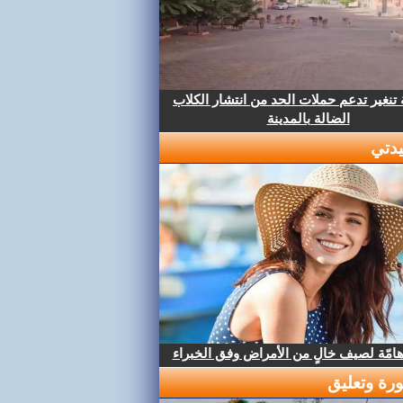
تنغير تدعم حملات الحد من انتشار الكلاب
الضالة بالمدينة
دتي
هامّة لصيف خالٍ من الأمراض وفق الخبراء
رة وتعليق