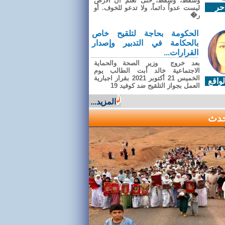
وسقطَ، وسقطَ، حتى تعلّم أن الأرضَ
حر
ليست عدواً دائماً، ولا تدعو للخوف. أو
ر�
الحكومة بحاجة لتلقيح خاص
بالحكامة في التدبير وإصدار
القرارات...
بعد خروج وزير الصحة والحماية
الاجتماعية خالد أبت الطالب يوم
الخميس 21 أكتوبر 2021 بقرار اجبارية
واقع
العمل بجواز التلقيح ضد كوفيد 19
المزيد...
حدث