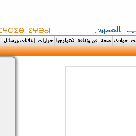
غت
حوادث
صحة
فن وثقافة
تكنولوجيا
حوارات
إعلانات ورسائل
س
دانت تتحول الى عرس ايماني مهيب احتفاء بحفظة القرآ |