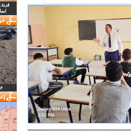
قرية 
ايما
حو
خل
إع