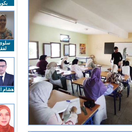
بكو
سلوى
لفقي
هشام ال