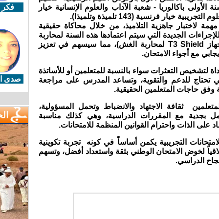
 الأولى باكالوريا - شعبة الآداب والعلوم الإنسانية خيار
فكر 
تجريبية خيار فرنسية (143 تلميذة وتلميذا).
مة لاختبار جاهزية التلاميذ، من خلال محاكاة حقيقية
لإجراءات الجديدة التي سيتم اعتمادها هذه السنة لمحاربة
هاز
T3 Shield
لمحاربة الغش)، مما سيسهم في تعزيز
يجابي مع أجواء الامتحان
.
اة لتشخيص التعثرات سواء بالنسبة للمتعلمين أو للأساتذة
صدى ال
لتي تحتاج للدعم والتقوية، وتساعد المدرس على مراجعة
وفق حاجات المتعلمين الحقيقية.
تعلمين ثقافة الاجتهاد والانضباط وتحمل المسؤولية،
ال
امل بجدية مع المقررات الدراسية، وهي كذلك مناسبة
د على الذات واحترام القوانين المنظمة للامتحانات.
امتحانات التجريبية يكمن أساساً في كونه تجربة تكوينية
أخلاقياً لخوض الامتحان الوطني بثقة واستعداد أفضل، وتسهم
جاح الدراسي.