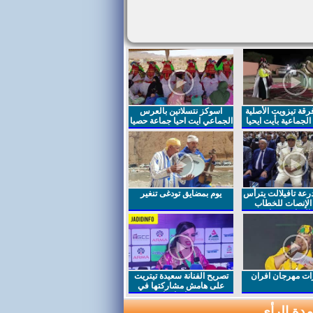
قة تيزويت الأصلية
اسوكز نتسلاتين بالعرس
لجماعية بأيت ايحيا
الجماعي ايت احيا جماعة حصيا
رعة تافيلالت يترأس
يوم بمضايق تودغى تنغير
الإنصات للخطاب
السامي بمناسبة
ت مهرجان افران
تصريح الفنانة سعيدة تيتريت
على هامش مشاركتها في
مهرجان افران
دة الرأي