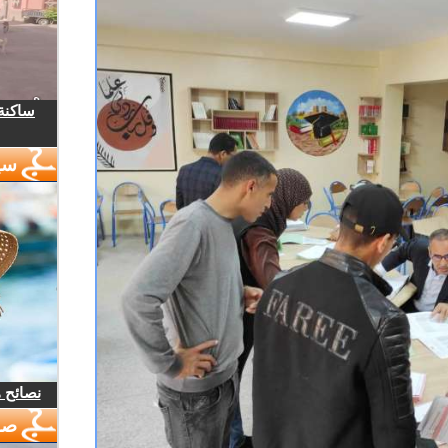
ساكنة 
سي
نصائح 
صو