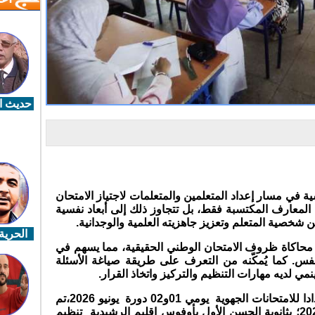
حديث ال
ية في مسار إعداد المتعلمين والمتعلمات لاجتياز الامتحان
 المعارف المكتسبة فقط، بل تتجاوز ذلك إلى أبعاد نفسية
 شخصية المتعلم وتعزيز جاهزيته العلمية والوجدانية.
الحرية 
ة محاكاة ظروف الامتحان الوطني الحقيقية، مما يسهم في
نفس. كما يُمكّنه من التعرف على طريقة صياغة الأسئلة
 ينمي لديه مهارات التنظيم والتركيز واتخاذ القرار.
وفي هذا إطار الإعداد الاستباقي واستعدادا للامتحانات الجهوية يومي 01و02 دورة يونيو 2026،تم
يومي الجمعة والسبت 15 - 16 ماي 2026؛ بثانوية الحسن الأول بأوفوس اقليم الرشيدية تنظيم