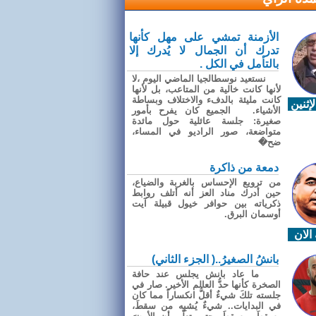
الأزمنة تمشي على مهل كأنها
تدرك أن الجمال لا يُدرك إلا
بالتأمل في الكل .
نستعيد نوسطالجيا الماضي اليوم ،لا
لأنها كانت خالية من المتاعب، بل لأنها
كانت مليئة بالدفء والاختلاف وبساطة
إثنين
الأشياء. الجميع كان يفرح بأمور
صغيرة: جلسة عائلية حول مائدة
متواضعة، صور الراديو في المساء،
ضح�
دمعة من ذاكرة
من ترويع الإحساس بالغربة والضياع،
حين أدرك مناد العز أنه أتلف روابط
ذكرياته بين حوافر خيول قبيلة آيت
أوسمان البرق.
الان
بانشُ الصغيرُ..( الجزء الثاني)
ما عاد بانش يجلس عند حافة
الصخرة كأنها حدُّ العالم الأخير. صار في
جلسته تلكَ شيءٌ أقلُّ انكساراً مما كان
في البدايات.. شيءٌ يُشبِه من سقطَ،