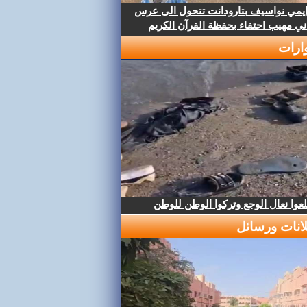
إيمي نواسيف بتارودانت تتحول الى عرس
ني مهيب احتفاء بحفظة القرآن الكريم
ارات
عوا نعال الوجع وتركوا الوطن للوطن
لانات ورسائل