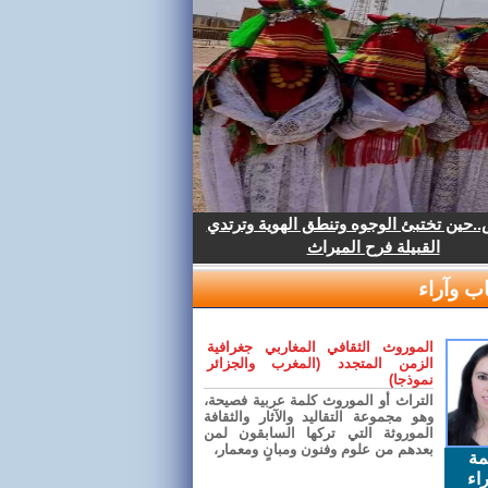
.حين تختبئ الوجوه وتنطق الهوية وترتدي
القبيلة فرح الميراث
ب وآراء
الموروث الثقافي المغاربي جغرافية
الزمن المتجدد (المغرب والجزائر
نموذجا)
التراث أو الموروث كلمة عربية فصيحة،
وهو مجموعة التقاليد والآثار والثقافة
الموروثة التي تركها السابقون لمن
بعدهم من علوم وفنون ومبانٍ ومعمار،
مة
اء