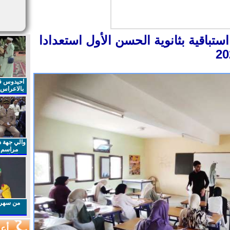
ستباقية بثانوية الحسن الأول استعدادا
احيدوس فر
بالاعراس ا
والي جهة د
مراسم 
الملكي 
الذكرى27 لعيد العرش المجيد
من سهرا
أعم