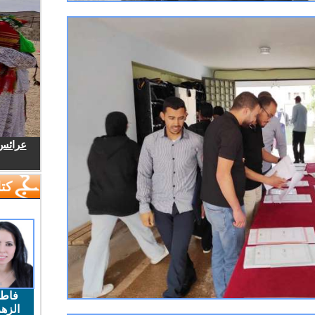
عرائس.
كتا
فاط
الزهر