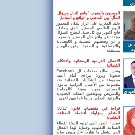
ري
المسنون بالمغرب ' واقع الحال وسؤال
المآل' بين الماضي و الواقع و المتأمل
يخلد المغرب على غرار بلدان المعمور
اليوم العالمي للمسنين الذي يصادف
فاتح أكتوبر من كل سنة، ليطرح السؤال
مجددا عن واقع حال المسنين بالمغرب
و عن وضعيتهم النفسية و الاقتصادية
 بن
والاجتماعية و الصحية وعن مآلهم و
ه
مستقبله
الاعمال الدرامية الرمضانية والاحكام
القضائية
ونحن نطالع صفحات ال Facebook
صعودا ونزولا تتراءى أمام أعيننا
مجموعة من الشكايات القضائية ضد
مجموعة من الأعمال الدرامية بدعوى
المساس بمهن معينة كالمحاماة
عيدي
والتمريض وموظفين السكك الحديدية
والتوثيق العدلي، وربما غدا مهن أخرى
قراءة في مقتضيات قانون 50.17
المتعلق بمزاولة أنشطة الصناعة
التقليدية
تعزيزا للدور الذي توليه الدولة لقطاع
الصناعة التقليدية وحماية لهذا القطاع
الذي يشغل ما يقارب 2.4 مليون صانع