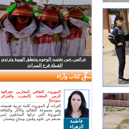
عرائس..حين تختبئ الوجوه وتنطق الهوية وترتدي
القبيلة فرح الميراث
كتاب وآراء
الموروث الثقافي المغاربي جغرافية
الزمن المتجدد (المغرب والجزائر
نموذجا)
التراث أو الموروث كلمة عربية فصيحة،
وهو مجموعة التقاليد والآثار والثقافة
الموروثة التي تركها السابقون لمن
بعدهم من علوم وفنون ومبانٍ ومعمار،
فاطمة
الزهراء