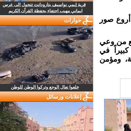
قرية إيمي نواسيف بتارودانت تتحول الى عرس
ايماني مهيب احتفاء بحفظة القرآن الكريم
أروع صور
حوارات
ع من وعي
يراً في
ة، ومؤمن
خلعوا نعال الوجع وتركوا الوطن للوطن
إعلانات ورسائل