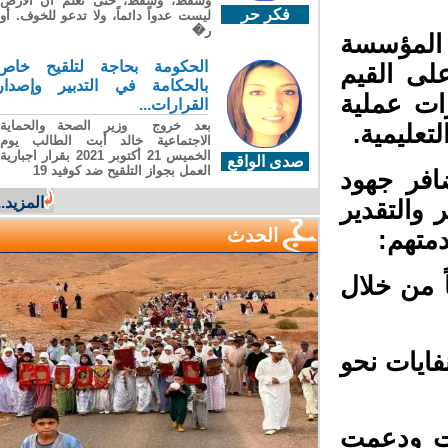
وسقطَ، وسقطَ، حتى تعلّم أن الأرضَ
فكر حر
ليست عدواً دائماً، ولا تدعو للخوف. أو
ر�
 المؤسسة
الحكومة بحاجة لتلقيح خاص
لى القيم
بالحكامة في التدبير وإصدار
ات عملية
القرارات...
بعد خروج وزير الصحة والحماية
عليمية.
الاجتماعية خالد أبت الطالب يوم
الخميس 21 أكتوبر 2021 بقرار اجبارية
صدى الواقع
العمل بجواز التلقيح ضد كوفيد 19
فر جهود
المزيد...
والتقدير
الحدث
متهم:
 من خلال
ايات نحو
بت ودعمت