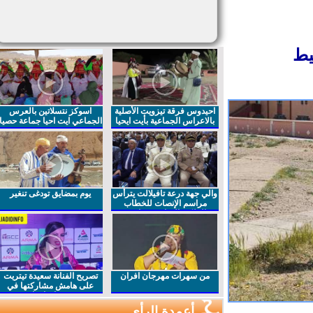
ط
احيدوس فرقة تيزويت الأصلية
اسوكز نتسلاتين بالعرس
بالاعراس الجماعية بأيت ايحيا
الجماعي ايت احيا جماعة حصيا
والي جهة درعة تافيلالت يترأس
يوم بمضايق تودغى تنغير
مراسم الإنصات للخطاب
الملكي السامي بمناسبة
الذكرى27 لعيد العرش المجيد
من سهرات مهرجان افران
تصريح الفنانة سعيدة تيتريت
على هامش مشاركتها في
مهرجان افران
أعمدة الرأي