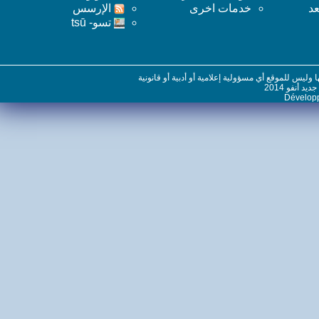
خدمات اخرى
اﻹرسس
تسو- tsū
س للموقع أي مسؤولية إعلامية أو أدبية أو قانونية
نفو 2014
Dévelo