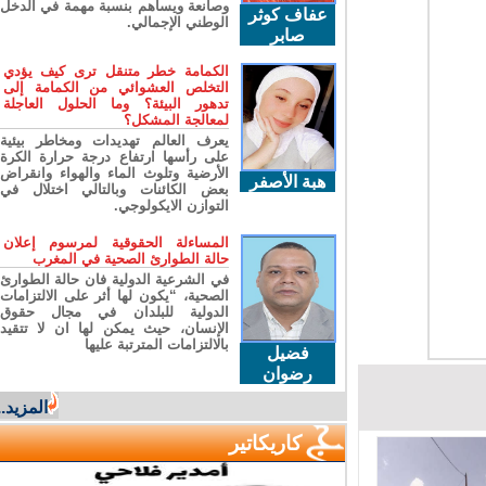
وصانعة ويساهم بنسبة مهمة في الدخل
عفاف كوثر
الوطني الإجمالي.
صابر
الكمامة خطر متنقل ترى كيف يؤدي
التخلص العشوائي من الكمامة إلى
تدهور البيئة؟ وما الحلول العاجلة
لمعالجة المشكل؟
يعرف العالم تهديدات ومخاطر بيئية
على رأسها ارتفاع درجة حرارة الكرة
الأرضية وتلوث الماء والهواء وانقراض
هبة الأصفر
بعض الكائنات وبالتالي اختلال في
التوازن الايكولوجي.
المساءلة الحقوقية لمرسوم إعلان
حالة الطوارئ الصحية في المغرب
في الشرعية الدولية فان حالة الطوارئ
الصحية، “يكون لها أثر على الالتزامات
الدولية للبلدان في مجال حقوق
الإنسان، حيث يمكن لها ان لا تتقيد
بالالتزامات المترتبة عليها
فضيل
رضوان
المزيد...
كاريكاتير