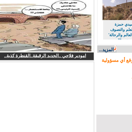
دي حمزة
لم والتصوف
لم والرحالة'
عبد الله
المزيد...
امودير فلاحي ..الحديد الرقيقة..القنطرة كذبة..
ع أي مسؤولية