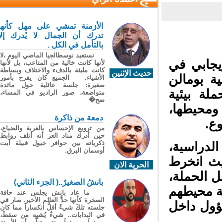
الأزمنة تمشي على مهل كأنها
تدرك أن الجمال لا يُدرك إلا
بالتأمل في الكل .
نستعيد نوسطالجيا الماضي اليوم ،لا
جابي في
لأنها كانت خالية من المتاعب، بل لأنها
كانت مليئة بالدفء والاختلاف وبساطة
حديث الإثنين
ية بومالن
الأشياء. الجميع كان يفرح بأمور
صغيرة: جلسة عائلية حول مائدة
م السبت 25 أبريل 2026، حملة بيئية
متواضعة، صور الراديو في المساء،
ضح�
حيطها،
دمعة من ذاكرة
.
من ترويع الإحساس بالغربة والضياع،
حين أدرك مناد العز أنه أتلف روابط
ذكرياته بين حوافر خيول قبيلة آيت
دراسية،
أوسمان البرق.
يث انخرط
الحرية الان
 الحملة،
بانشُ الصغيرُ..( الجزء الثاني)
ة محيطهم
ما عاد بانش يجلس عند حافة
الصخرة كأنها حدُّ العالم الأخير. صار في
ول داخل
جلسته تلكَ شيءٌ أقلُّ انكساراً مما كان
في البدايات.. شيءٌ يُشبِه من سقطَ،