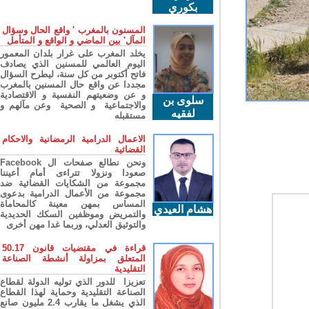
بكوري
المسنون بالمغرب ' واقع الحال وسؤال
المآل' بين الماضي و الواقع و المتأمل
يخلد المغرب على غرار بلدان المعمور
اليوم العالمي للمسنين الذي يصادف
فاتح أكتوبر من كل سنة، ليطرح السؤال
مجددا عن واقع حال المسنين بالمغرب
و عن وضعيتهم النفسية و الاقتصادية
سلوى بن
والاجتماعية و الصحية وعن مآلهم و
لفقيه
مستقبله
الاعمال الدرامية الرمضانية والاحكام
القضائية
ونحن نطالع صفحات ال Facebook
صعودا ونزولا تتراءى أمام أعيننا
مجموعة من الشكايات القضائية ضد
مجموعة من الأعمال الدرامية بدعوى
المساس بمهن معينة كالمحاماة
هشام العيدي
والتمريض وموظفين السكك الحديدية
والتوثيق العدلي، وربما غدا مهن أخرى
قراءة في مقتضيات قانون 50.17
المتعلق بمزاولة أنشطة الصناعة
التقليدية
تعزيزا للدور الذي توليه الدولة لقطاع
الصناعة التقليدية وحماية لهذا القطاع
الذي يشغل ما يقارب 2.4 مليون صانع