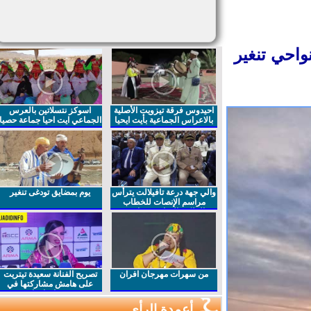
احي تنغير
احيدوس فرقة تيزويت الأصلية
اسوكز نتسلاتين بالعرس
بالاعراس الجماعية بأيت ايحيا
الجماعي ايت احيا جماعة حصيا
والي جهة درعة تافيلالت يترأس
يوم بمضايق تودغى تنغير
مراسم الإنصات للخطاب
الملكي السامي بمناسبة
الذكرى27 لعيد العرش المجيد
من سهرات مهرجان افران
تصريح الفنانة سعيدة تيتريت
على هامش مشاركتها في
مهرجان افران
أعمدة الرأي