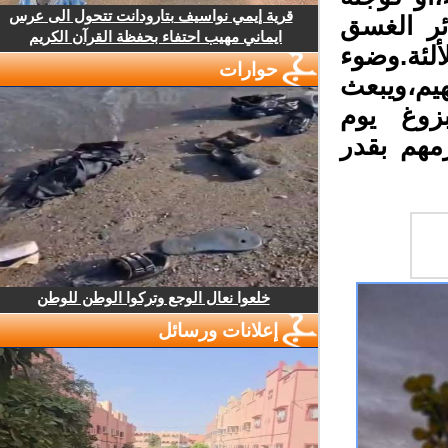
قرية إيمي نواسيف بتارودانت تتحول الى عرس
ر الغسق
ايماني مهيب احتفاء بحفظة القرآن الكريم
ئة.وضوء
حوارات
يم،ويبعث
وغ يوم
هم بقدر
خلعوا نعال الوجع وتركوا الوطن للوطن
إعلانات ورسائل