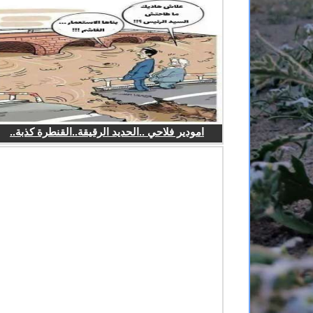
امودير فلاحي ..الحديد الرقيقة..القنطرة كذبة..