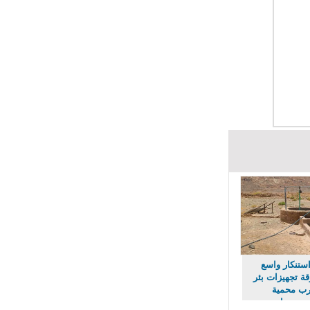
ستنكار واسع
 تجهيزات بئر
 محمية
حرمان