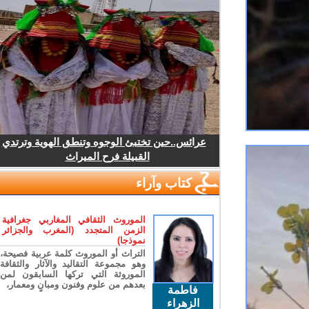
عرائس..حين تختبئ الوجوه وتنطق الهوية وترتدي
القبيلة فرح الميراث
كتاب وآراء
الموروث الثقافي المغاربي جغرافية
الزمن المتجدد (المغرب والجزائر
نموذجا)
التراث أو الموروث كلمة عربية فصيحة،
وهو مجموعة التقاليد والآثار والثقافة
الموروثة التي تركها السابقون لمن
بعدهم من علوم وفنون ومبانٍ ومعمار،
فاطمة
الزهراء