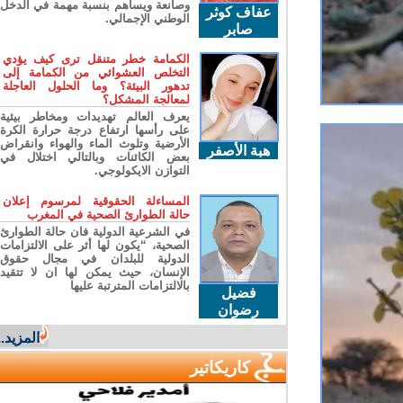
وصانعة ويساهم بنسبة مهمة في الدخل
عفاف كوثر
الوطني الإجمالي.
صابر
الكمامة خطر متنقل ترى كيف يؤدي
التخلص العشوائي من الكمامة إلى
تدهور البيئة؟ وما الحلول العاجلة
لمعالجة المشكل؟
يعرف العالم تهديدات ومخاطر بيئية
على رأسها ارتفاع درجة حرارة الكرة
الأرضية وتلوث الماء والهواء وانقراض
هبة الأصفر
بعض الكائنات وبالتالي اختلال في
التوازن الايكولوجي.
المساءلة الحقوقية لمرسوم إعلان
حالة الطوارئ الصحية في المغرب
في الشرعية الدولية فان حالة الطوارئ
الصحية، “يكون لها أثر على الالتزامات
الدولية للبلدان في مجال حقوق
الإنسان، حيث يمكن لها ان لا تتقيد
بالالتزامات المترتبة عليها
فضيل
رضوان
المزيد...
كاريكاتير