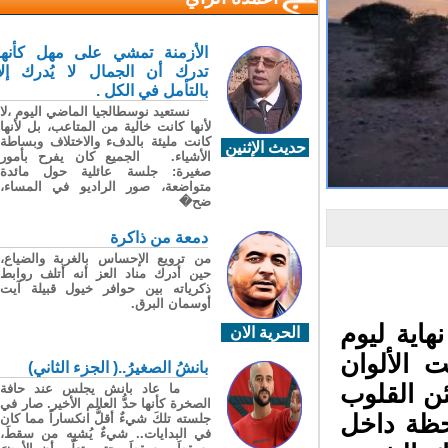
الأزمنة تمشي على مهل كأنها
تدرك أن الجمال لا يُدرك إلا
بالتأمل في الكل .
نستعيد نوسطالجيا الماضي اليوم ،لا
لأنها كانت خالية من المتاعب، بل لأنها
كانت مليئة بالدفء والاختلاف وبساطة
حديث الإثنين
الأشياء. الجميع كان يفرح بأمور
صغيرة: جلسة عائلية حول مائدة
متواضعة، صور الراديو في المساء،
ضح�
دمعة من ذاكرة
من ترويع الإحساس بالغربة والضياع،
حين أدرك مناد العز أنه أتلف روابط
ذكرياته بين حوافر خيول قبيلة آيت
أوسمان البرق.
ية ليوم
الحرية الان
 الألوان
بانشُ الصغيرُ..( الجزء الثاني)
ن القلوب
ما عاد بانش يجلس عند حافة
الصخرة كأنها حدُّ العالم الأخير. صار في
حظة داخل
جلسته تلكَ شيءٌ أقلُّ انكساراً مما كان
في البدايات.. شيءٌ يُشبِه من سقطَ،