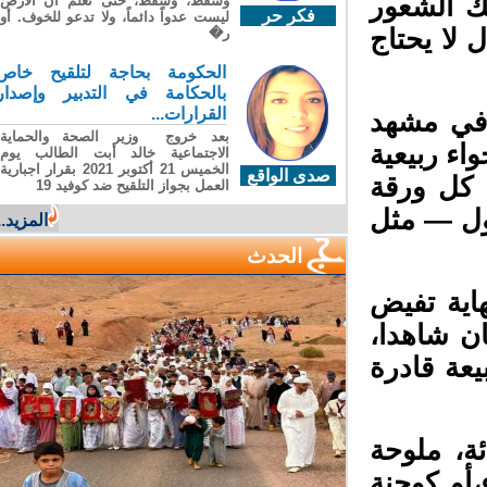
 الشعور
وسقطَ، وسقطَ، حتى تعلّم أن الأرضَ
فكر حر
ليست عدواً دائماً، ولا تدعو للخوف. أو
لا يحتاج
ر�
الحكومة بحاجة لتلقيح خاص
بالحكامة في التدبير وإصدار
القرارات...
 في مشهد
بعد خروج وزير الصحة والحماية
اء ربيعية
الاجتماعية خالد أبت الطالب يوم
الخميس 21 أكتوبر 2021 بقرار اجبارية
صدى الواقع
كل ورقة
العمل بجواز التلقيح ضد كوفيد 19
ل — مثل
المزيد...
الحدث
اية تفيض
ن شاهدا،
ة قادرة
، ملوحة
أو كوجنة