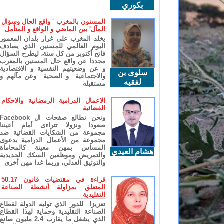
بكوري
المسنون بالمغرب ' واقع الحال وسؤال
المآل' بين الماضي و الواقع و المتأمل
يخلد المغرب على غرار بلدان المعمور
اليوم العالمي للمسنين الذي يصادف
فاتح أكتوبر من كل سنة، ليطرح السؤال
مجددا عن واقع حال المسنين بالمغرب
و عن وضعيتهم النفسية و الاقتصادية
سلوى بن
والاجتماعية و الصحية وعن مآلهم و
لفقيه
مستقبله
الاعمال الدرامية الرمضانية والاحكام
القضائية
ونحن نطالع صفحات ال Facebook
صعودا ونزولا تتراءى أمام أعيننا
مجموعة من الشكايات القضائية ضد
مجموعة من الأعمال الدرامية بدعوى
المساس بمهن معينة كالمحاماة
هشام العيدي
والتمريض وموظفين السكك الحديدية
والتوثيق العدلي، وربما غدا مهن أخرى
قراءة في مقتضيات قانون 50.17
المتعلق بمزاولة أنشطة الصناعة
التقليدية
تعزيزا للدور الذي توليه الدولة لقطاع
الصناعة التقليدية وحماية لهذا القطاع
الذي يشغل ما يقارب 2.4 مليون صانع