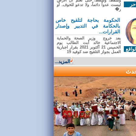
وسقطَ، وسقطَ، حتى تعلّم أن الأرضَ
حر
ليست عدواً دائماً، ولا تدعو للخوف. أو
ر�
الحكومة بحاجة لتلقيح خاص
بالحكامة في التدبير وإصدار
القرارات...
بعد خروج وزير الصحة والحماية
الاجتماعية خالد أبت الطالب يوم
الخميس 21 أكتوبر 2021 بقرار اجبارية
واقع
العمل بجواز التلقيح ضد كوفيد 19
المزيد...
حدث