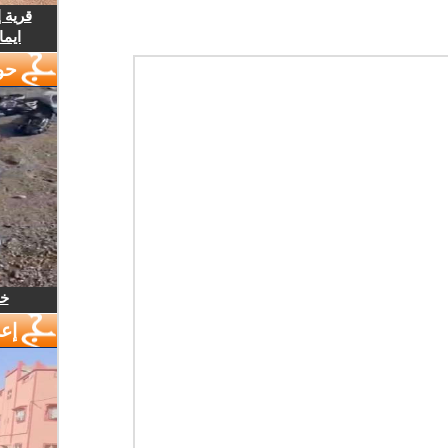
قرية 
ايما
حو
خل
إع