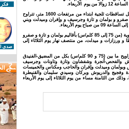
يوم الأربعاء.
فكر 
وتتوقع المديرية في نشرة مماثلة تسجيل تساقطات ثلجية ابتداء من مرتفعات 1600 متر، تتراوح
10 و 30 سم بكل من صفرو و بولمان و تازة وجرسيف و وإفران وميدلت وبني
باح يوم الأربعاء.
ومن المرتقب أيضا تسجيل هبات رياح قوية (من 75 إلى 85 كلم/س) بأقاليم بولمان و تازة و صفرو
ا و ورزازات و ميدلت، من منتصف نهار يوم الثلاثاء إلى
صدى ال
كما تتوقع المديرية هبوب رياح قوية تتراويح ما بين (75 و 90 كلم/س) بكل من المضيق-الفنيدق
ئش والفحص-أنجرة وشفشاون وتازة وتاونات وجرسيف
 وبولمان وميدلت وإفران والحاجب ومكناس والخميسات
ال
ادة وفجيج والدريوش وبركان وسيدي سليمان والقنيطرة
لك من الثامنة مساء من يوم الثلاثاء إلى يوم الأربعاء