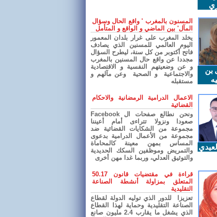
ري
المسنون بالمغرب ' واقع الحال وسؤال
المآل' بين الماضي و الواقع و المتأمل
يخلد المغرب على غرار بلدان المعمور
اليوم العالمي للمسنين الذي يصادف
فاتح أكتوبر من كل سنة، ليطرح السؤال
مجددا عن واقع حال المسنين بالمغرب
و عن وضعيتهم النفسية و الاقتصادية
 بن
والاجتماعية و الصحية وعن مآلهم و
ه
مستقبله
الاعمال الدرامية الرمضانية والاحكام
القضائية
ونحن نطالع صفحات ال Facebook
صعودا ونزولا تتراءى أمام أعيننا
مجموعة من الشكايات القضائية ضد
مجموعة من الأعمال الدرامية بدعوى
المساس بمهن معينة كالمحاماة
عيدي
والتمريض وموظفين السكك الحديدية
والتوثيق العدلي، وربما غدا مهن أخرى
قراءة في مقتضيات قانون 50.17
المتعلق بمزاولة أنشطة الصناعة
التقليدية
تعزيزا للدور الذي توليه الدولة لقطاع
الصناعة التقليدية وحماية لهذا القطاع
الذي يشغل ما يقارب 2.4 مليون صانع