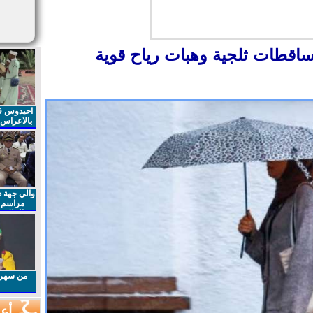
تساقطات ثلجية وهبات رياح قوية
احيدوس فر
بالاعراس ا
والي جهة د
مراسم 
الملكي 
الذكرى27 لعيد العرش المجيد
من سهرا
أعم