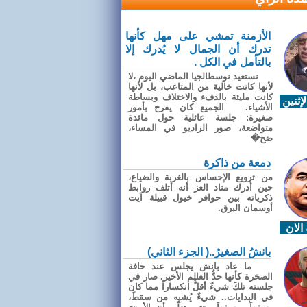
الأزمنة تمشي على مهل كأنها
تدرك أن الجمال لا يُدرك إلا
بالتأمل في الكل .
نستعيد نوسطالجيا الماضي اليوم ،لا
لأنها كانت خالية من المتاعب، بل لأنها
كانت مليئة بالدفء والاختلاف وبساطة
إثنين
الأشياء. الجميع كان يفرح بأمور
صغيرة: جلسة عائلية حول مائدة
متواضعة، صور الراديو في المساء،
ضح�
دمعة من ذاكرة
من ترويع الإحساس بالغربة والضياع،
حين أدرك مناد العز أنه أتلف روابط
ذكرياته بين حوافر خيول قبيلة آيت
أوسمان البرق.
الان
بانشُ الصغيرُ..( الجزء الثاني)
ما عاد بانش يجلس عند حافة
الصخرة كأنها حدُّ العالم الأخير. صار في
جلسته تلكَ شيءٌ أقلُّ انكساراً مما كان
في البدايات.. شيءٌ يُشبِه من سقطَ،