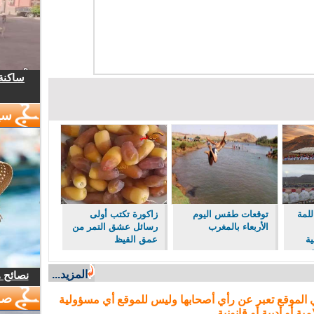
ساكنة 
سي
للمة
توقعات طقس اليوم
زاكورة تكتب أولى
الأربعاء بالمغرب
رسائل عشق التمر من
ية
عمق القيظ
ة ب
صيا
المزيد...
نصائح 
صو
 الموقع تعبر عن رأي أصحابها وليس للموقع أي مسؤولية
مية أو أدبية أو قانونية