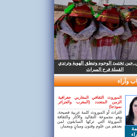
.حين تختبئ الوجوه وتنطق الهوية وترتدي
القبيلة فرح الميراث
ب وآراء
الموروث الثقافي المغاربي جغرافية
الزمن المتجدد (المغرب والجزائر
نموذجا)
التراث أو الموروث كلمة عربية فصيحة،
وهو مجموعة التقاليد والآثار والثقافة
الموروثة التي تركها السابقون لمن
بعدهم من علوم وفنون ومبانٍ ومعمار،
مة
اء