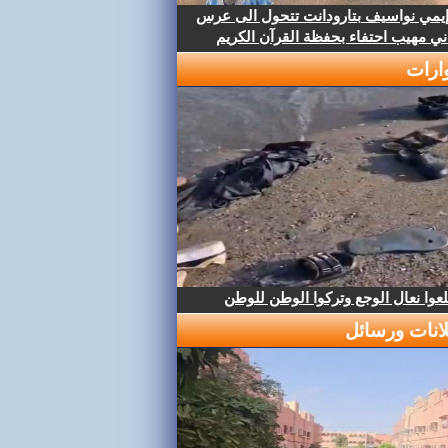
إيمي نواسيف بتارودانت تتحول الى عرس
ني مهيب احتفاء بحفظة القرآن الكريم
ارات
عوا نعال الوجع وتركوا الوطن للوطن
لانات ورسائل