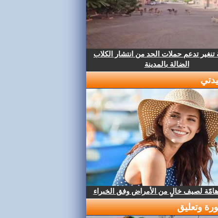
تنغير تدعم حملات الحد من انتشار الكلاب
الضالة بالمدينة
دتي
هامّة لصيف خالٍ من الأمراض وفق الخبراء
رة وتعليق