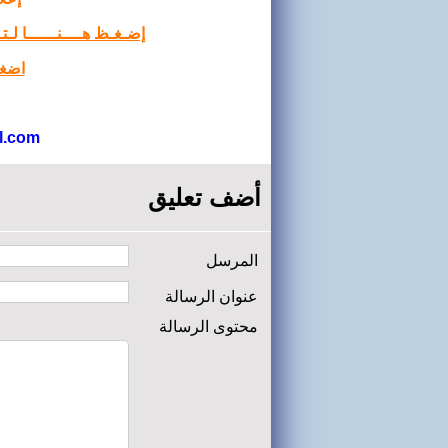
إضـغـظ هــــنــــــا لـ
اضغط
l.com
أضف تعليق
المرسل
عنوان الرسالة
محتوى الرسالة