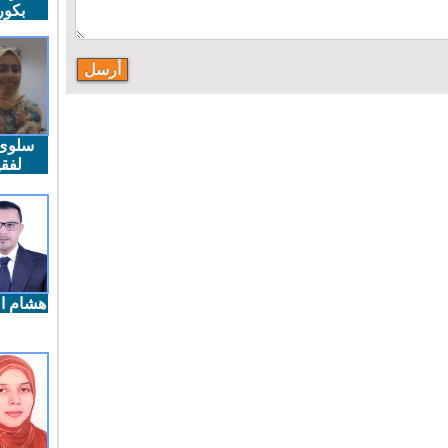
بكو
سلوى
لفقي
هشام ال