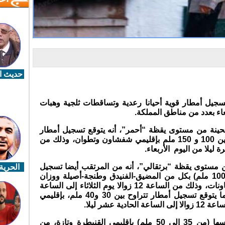
حديث ال
 تسجيل أمطار قوية أحيانا رعدية وتساقطات ثلجية وهبات
بعاء بعدد من مناطق المملكة.
حينة من مستوى يقظة “أحمر”، أنه يتوقع تسجيل أمطار
قوية أحيانا رعدية تتراوح مقاييسها ما بين 100 و 150 ملم بإقليمي شفشاون وتطوان، وذلك من
 ليلا من اليوم الأربعاء.
ن مستوى يقظة “برتقالي”، أنه من المرتقب أيضا تسجيل
الحرية 
أمطار قوية أحيانا رعدية (من 60 إلى 100 ملم) بكل من المضيق-الفنيدق وطنجة-أصيلة ووزان
والعرائش والفحص-أنجرة والحسيمة وتاونات، وذلك من الساعة 12 زوالا يوم الثلاثاء إلى الساعة
الحادية عشر ليلا من يوم الاربعاء، فيما يتوقع تسجيل أمطار تتراوح بين 30 و40 ملم، بإقليمي
ة عشر ليلا.
كما يرتقب تسجيل الظاهرة الجوية نفسها (من 35 إلى 50 ملم) بإقليمي القنيطرة وتازة، من