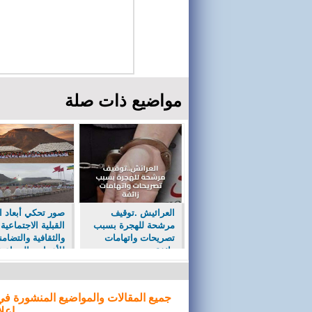
مواضيع ذات صلة
العرائيش .توقيف
صور تحكي أبعاد ا
مرشحة للهجرة بسبب
القبلية الاجتماعية
تصريحات واتهامات
والثقافية والتضامن
زائفة
للأعراس الجماعي
ايت احيا جماعة ح
جميع المقالات والمواضيع المنشورة في
إعلا