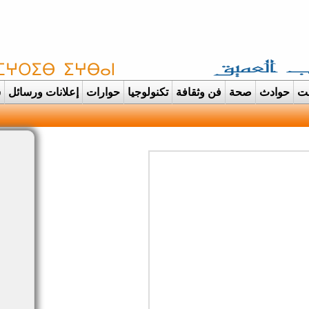
غت
حوادث
صحة
فن وثقافة
تكنولوجيا
حوارات
إعلانات ورسائل
س