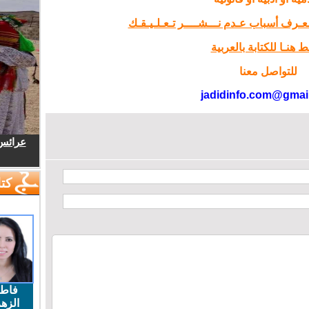
تـعـرف أسباب عـدم نـــشــــر تـعـلـيـقـك
 هنـا للكتابة بالعربية
للتواصل معنا
jadidinfo.com@gmai
عرائس.
كتا
فاط
الزهر