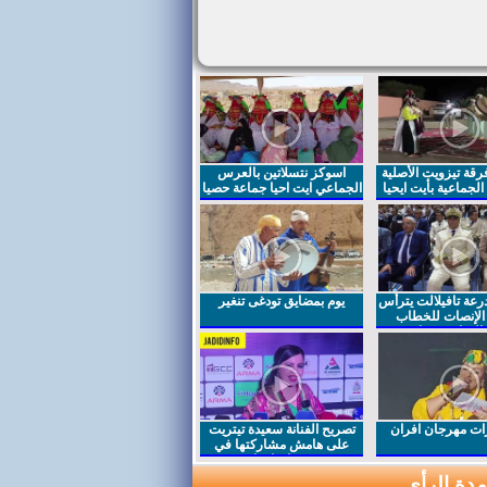
قة تيزويت الأصلية
اسوكز نتسلاتين بالعرس
لجماعية بأيت ايحيا
الجماعي ايت احيا جماعة حصيا
رعة تافيلالت يترأس
يوم بمضايق تودغى تنغير
الإنصات للخطاب
السامي بمناسبة
ت مهرجان افران
تصريح الفنانة سعيدة تيتريت
على هامش مشاركتها في
مهرجان افران
دة الرأي