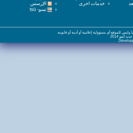
خدمات اخرى
اﻹرسس
تسو- tsū
س للموقع أي مسؤولية إعلامية أو أدبية أو قانونية
نفو 2014
Dévelo