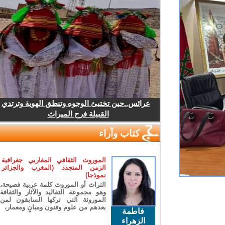
عرائس..حين تختبئ الوجوه وتنطق الهوية وترتدي
القبيلة فرح الميراث
كتاب وآراء
الموروث الثقافي المغاربي جغرافية
الزمن المتجدد (المغرب والجزائر
نموذجا)
التراث أو الموروث كلمة عربية فصيحة،
وهو مجموعة التقاليد والآثار والثقافة
الموروثة التي تركها السابقون لمن
بعدهم من علوم وفنون ومبانٍ ومعمار،
فاطمة
الزهراء