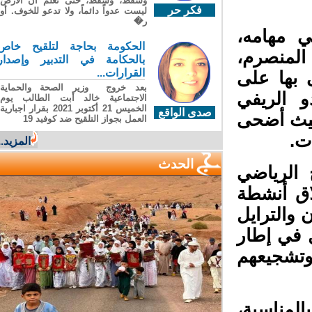
وسقطَ، وسقطَ، حتى تعلّم أن الأرضَ
فكر حر
ليست عدواً دائماً، ولا تدعو للخوف. أو
ر�
 مهامه،
الحكومة بحاجة لتلقيح خاص
لمنصرم،
بالحكامة في التدبير وإصدار
القرارات...
 بها على
بعد خروج وزير الصحة والحماية
 الريفي
الاجتماعية خالد أبت الطالب يوم
الخميس 21 أكتوبر 2021 بقرار اجبارية
صدى الواقع
يث أضحى
العمل بجواز التلقيح ضد كوفيد 19
.
المزيد...
الحدث
الرياضي
ق أنشطة
والترايل
ل في إطار
وتشجيعهم
مناسبة،