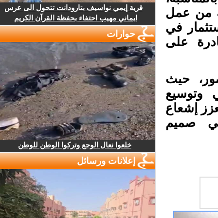
قرية إيمي نواسيف بتارودانت تتحول الى عرس
 من عمل
ايماني مهيب احتفاء بحفظة القرآن الكريم
تثمار في
حوارات
درة على
ور، حيث
وتوسيع
زز إشعاع
ني صميم
خلعوا نعال الوجع وتركوا الوطن للوطن
إعلانات ورسائل