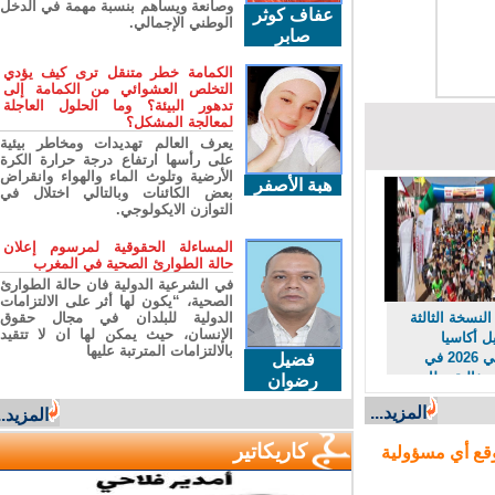
وصانعة ويساهم بنسبة مهمة في الدخل
عفاف كوثر
الوطني الإجمالي.
صابر
الكمامة خطر متنقل ترى كيف يؤدي
التخلص العشوائي من الكمامة إلى
تدهور البيئة؟ وما الحلول العاجلة
لمعالجة المشكل؟
يعرف العالم تهديدات ومخاطر بيئية
على رأسها ارتفاع درجة حرارة الكرة
الأرضية وتلوث الماء والهواء وانقراض
هبة الأصفر
بعض الكائنات وبالتالي اختلال في
التوازن الايكولوجي.
المساءلة الحقوقية لمرسوم إعلان
حالة الطوارئ الصحية في المغرب
في الشرعية الدولية فان حالة الطوارئ
الصحية، “يكون لها أثر على الالتزامات
نسخة الثالثة
الدولية للبلدان في مجال حقوق
الإنسان، حيث يمكن لها ان لا تتقيد
أكاسيا
بالالتزامات المترتبة عليها
امسيصي 2026 في
فضيل
فالية بطابع
رضوان
راثي
المزيد...
المزيد...
كاريكاتير
ع أي مسؤولية