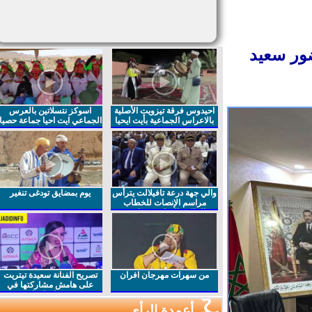
ور سعيد
احيدوس فرقة تيزويت الأصلية
اسوكز نتسلاتين بالعرس
بالاعراس الجماعية بأيت ايحيا
الجماعي ايت احيا جماعة حصيا
والي جهة درعة تافيلالت يترأس
يوم بمضايق تودغى تنغير
مراسم الإنصات للخطاب
الملكي السامي بمناسبة
الذكرى27 لعيد العرش المجيد
من سهرات مهرجان افران
تصريح الفنانة سعيدة تيتريت
على هامش مشاركتها في
مهرجان افران
أعمدة الرأي