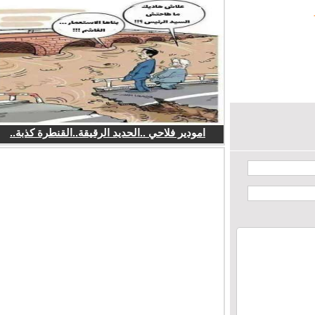
امودير فلاحي ..الحديد الرقيقة..القنطرة كذبة..