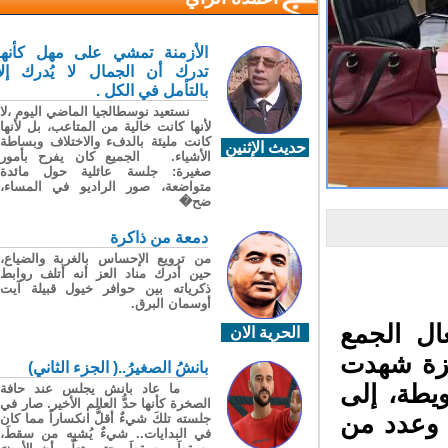
الأزمنة تمشي على مهل كأنها
تدرك أن الجمال لا يُدرك إلا
بالتأمل في الكل .
نستعيد نوسطالجيا الماضي اليوم ،لا
لأنها كانت خالية من المتاعب، بل لأنها
كانت مليئة بالدفء والاختلاف وبساطة
حديث الإثنين
الأشياء. الجميع كان يفرح بأمور
صغيرة: جلسة عائلية حول مائدة
متواضعة، صور الراديو في المساء،
ضح�
دمعة من ذاكرة
من ترويع الإحساس بالغربة والضياع،
حين أدرك مناد العز أنه أتلف روابط
ذكرياته بين حوافر خيول قبيلة آيت
أوسمان البرق.
ل الجمع
الحرية الان
يزة شهدت
بانشُ الصغيرُ..( الجزء الثاني)
يطة، إلى
ما عاد بانش يجلس عند حافة
الصخرة كأنها حدُّ العالم الأخير. صار في
وعدد من
جلسته تلكَ شيءٌ أقلُّ انكساراً مما كان
في البدايات.. شيءٌ يُشبِه من سقطَ،