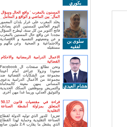
بكوري
المسنون بالمغرب ' واقع الحال وسؤال
المآل' بين الماضي و الواقع و المتأمل
يخلد المغرب على غرار بلدان المعمور
اليوم العالمي للمسنين الذي يصادف
فاتح أكتوبر من كل سنة، ليطرح السؤال
مجددا عن واقع حال المسنين بالمغرب
و عن وضعيتهم النفسية و الاقتصادية
سلوى بن
والاجتماعية و الصحية وعن مآلهم و
لفقيه
مستقبله
الاعمال الدرامية الرمضانية والاحكام
القضائية
ونحن نطالع صفحات ال Facebook
صعودا ونزولا تتراءى أمام أعيننا
مجموعة من الشكايات القضائية ضد
مجموعة من الأعمال الدرامية بدعوى
المساس بمهن معينة كالمحاماة
هشام العيدي
والتمريض وموظفين السكك الحديدية
والتوثيق العدلي، وربما غدا مهن أخرى
قراءة في مقتضيات قانون 50.17
المتعلق بمزاولة أنشطة الصناعة
التقليدية
تعزيزا للدور الذي توليه الدولة لقطاع
الصناعة التقليدية وحماية لهذا القطاع
الذي يشغل ما يقارب 2.4 مليون صانع