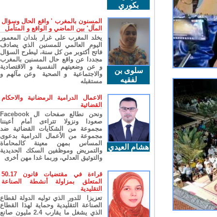
بكوري
المسنون بالمغرب ' واقع الحال وسؤال
المآل' بين الماضي و الواقع و المتأمل
يخلد المغرب على غرار بلدان المعمور
اليوم العالمي للمسنين الذي يصادف
فاتح أكتوبر من كل سنة، ليطرح السؤال
مجددا عن واقع حال المسنين بالمغرب
و عن وضعيتهم النفسية و الاقتصادية
سلوى بن
والاجتماعية و الصحية وعن مآلهم و
لفقيه
مستقبله
الاعمال الدرامية الرمضانية والاحكام
القضائية
ونحن نطالع صفحات ال Facebook
صعودا ونزولا تتراءى أمام أعيننا
مجموعة من الشكايات القضائية ضد
مجموعة من الأعمال الدرامية بدعوى
المساس بمهن معينة كالمحاماة
هشام العيدي
والتمريض وموظفين السكك الحديدية
والتوثيق العدلي، وربما غدا مهن أخرى
قراءة في مقتضيات قانون 50.17
المتعلق بمزاولة أنشطة الصناعة
التقليدية
تعزيزا للدور الذي توليه الدولة لقطاع
الصناعة التقليدية وحماية لهذا القطاع
الذي يشغل ما يقارب 2.4 مليون صانع