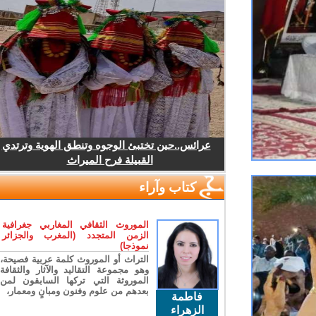
عرائس..حين تختبئ الوجوه وتنطق الهوية وترتدي
القبيلة فرح الميراث
كتاب وآراء
الموروث الثقافي المغاربي جغرافية
الزمن المتجدد (المغرب والجزائر
نموذجا)
التراث أو الموروث كلمة عربية فصيحة،
وهو مجموعة التقاليد والآثار والثقافة
الموروثة التي تركها السابقون لمن
بعدهم من علوم وفنون ومبانٍ ومعمار،
فاطمة
الزهراء