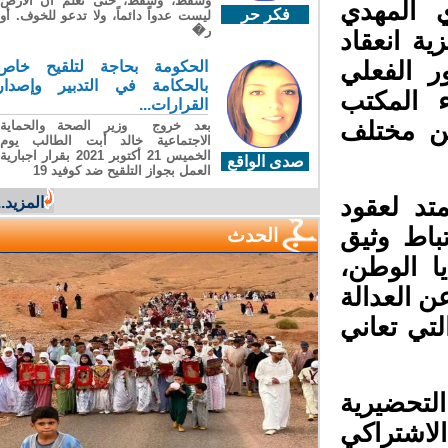
وسقطَ، وسقطَ، حتى تعلّم أن الأرضَ
 المهدي
فكر حر
ليست عدواً دائماً، ولا تدعو للخوف. أو
ر�
ة انعقاد
 الفعلي
الحكومة بحاجة لتلقيح خاص
بالحكامة في التدبير وإصدار
 المكتب
القرارات...
ن مختلف
بعد خروج وزير الصحة والحماية
الاجتماعية خالد أبت الطالب يوم
الخميس 21 أكتوبر 2021 بقرار اجبارية
صدى الواقع
العمل بجواز التلقيح ضد كوفيد 19
تد لعقود
المزيد...
اط وثيق
الحدث
 الوطن،
 العدالة
ي تعاني
لتحضيرية
اشتراكي