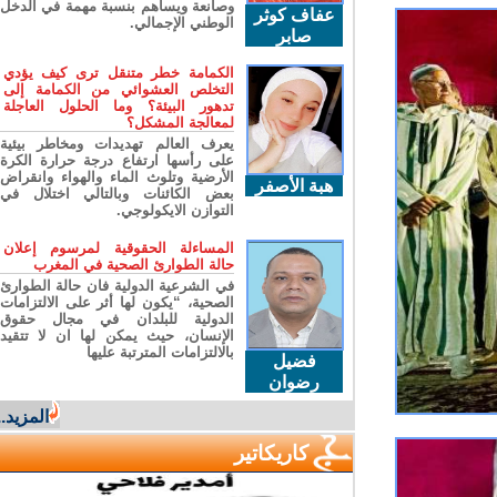
وصانعة ويساهم بنسبة مهمة في الدخل
عفاف كوثر
الوطني الإجمالي.
صابر
الكمامة خطر متنقل ترى كيف يؤدي
التخلص العشوائي من الكمامة إلى
تدهور البيئة؟ وما الحلول العاجلة
لمعالجة المشكل؟
يعرف العالم تهديدات ومخاطر بيئية
على رأسها ارتفاع درجة حرارة الكرة
الأرضية وتلوث الماء والهواء وانقراض
هبة الأصفر
بعض الكائنات وبالتالي اختلال في
التوازن الايكولوجي.
المساءلة الحقوقية لمرسوم إعلان
حالة الطوارئ الصحية في المغرب
في الشرعية الدولية فان حالة الطوارئ
الصحية، “يكون لها أثر على الالتزامات
الدولية للبلدان في مجال حقوق
الإنسان، حيث يمكن لها ان لا تتقيد
بالالتزامات المترتبة عليها
فضيل
رضوان
المزيد...
كاريكاتير