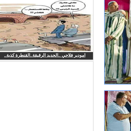
امودير فلاحي ..الحديد الرقيقة..القنطرة كذبة..