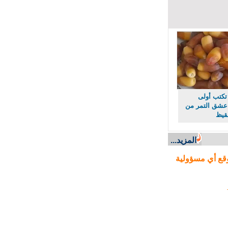
كتب أولى
ق التمر من
يظ
المزيد...
ع أي مسؤولية