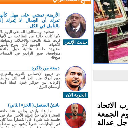
الأزمنة تمشي على مهل كأنها
تدرك أن الجمال لا يُدرك إلا
بالتأمل في الكل .
نستعيد نوسطالجيا الماضي اليوم ،لا
لأنها كانت خالية من المتاعب، بل لأنها
كانت مليئة بالدفء والاختلاف وبساطة
حديث الإثنين
الأشياء. الجميع كان يفرح بأمور
صغيرة: جلسة عائلية حول مائدة
متواضعة، صور الراديو في المساء،
ضح�
دمعة من ذاكرة
من ترويع الإحساس بالغربة والضياع،
حين أدرك مناد العز أنه أتلف روابط
ذكرياته بين حوافر خيول قبيلة آيت
أوسمان البرق.
الحرية الان
الاتحاد
بانشُ الصغيرُ..( الجزء الثاني)
ما عاد بانش يجلس عند حافة
م الجمعة
الصخرة كأنها حدُّ العالم الأخير. صار في
جلسته تلكَ شيءٌ أقلُّ انكساراً مما كان
 أجل عدالة
في البدايات.. شيءٌ يُشبِه من سقطَ،