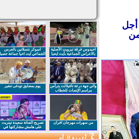
أجل
ن
احيدوس فرقة تيزويت الأصلية
اسوكز نتسلاتين بالعرس
بالاعراس الجماعية بأيت ايحيا
الجماعي ايت احيا جماعة حصيا
والي جهة درعة تافيلالت يترأس
يوم بمضايق تودغى تنغير
مراسم الإنصات للخطاب
الملكي السامي بمناسبة
الذكرى27 لعيد العرش المجيد
من سهرات مهرجان افران
تصريح الفنانة سعيدة تيتريت
على هامش مشاركتها في
مهرجان افران
أعمدة الرأي