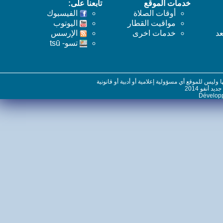
خدمات الموقع
تابعنا على:
أوقات الصلاة
الفيسبوك
مواقيت القطار
اليوتوب
خدمات اخرى
اﻹرسس
تسو- tsū
س للموقع أي مسؤولية إعلامية أو أدبية أو قانونية
نفو 2014
Dévelo