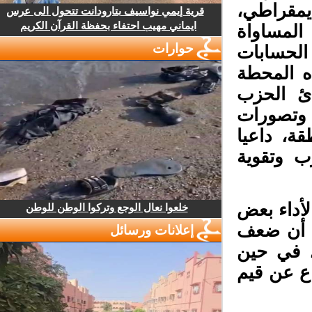
مقراطي،
قرية إيمي نواسيف بتارودانت تتحول الى عرس
ايماني مهيب احتفاء بحفظة القرآن الكريم
لمساواة
حوارات
لحسابات
ه المحطة
ئ الحزب
وتصورات
، داعيا
 وتقوية
أداء بعض
خلعوا نعال الوجع وتركوا الوطن للوطن
 أن ضعف
إعلانات ورسائل
 في حين
ع عن قيم