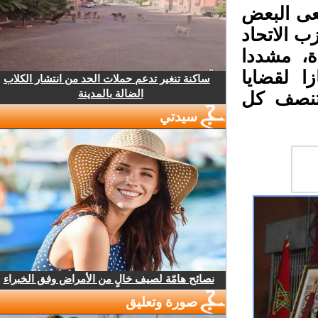
عى البعض
 الاتحاد
ة، مشددا
 لقضايا
ساكنة تنغير تدعم حملات الحد من انتشار الكلاب
الضالة بالمدينة
تنصف كل
سيدتي
نصائح هامّة لصيف خالٍ من الأمراض وفق الخبراء
صورة وتعليق