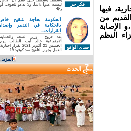
وسقطَ، وسقطَ، حتى تعلّم أن الأرضَ
فكر حر
ليست عدواً دائماً، ولا تدعو للخوف. أو
نة الجارية، فيها
ر�
قديم من
الحكومة بحاجة لتلقيح خاص
الإصابة
بالحكامة في التدبير وإصدار
القرارات...
ء النظم
بعد خروج وزير الصحة والحماية
الاجتماعية خالد أبت الطالب يوم
الخميس 21 أكتوبر 2021 بقرار اجبارية
صدى الواقع
العمل بجواز التلقيح ضد كوفيد 19
المزيد...
الحدث