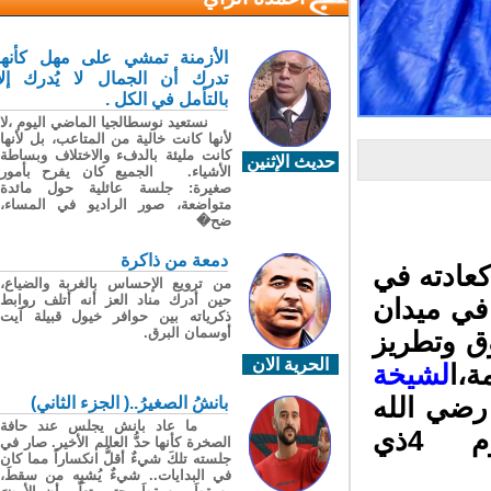
الأزمنة تمشي على مهل كأنها
تدرك أن الجمال لا يُدرك إلا
بالتأمل في الكل .
نستعيد نوسطالجيا الماضي اليوم ،لا
لأنها كانت خالية من المتاعب، بل لأنها
كانت مليئة بالدفء والاختلاف وبساطة
حديث الإثنين
الأشياء. الجميع كان يفرح بأمور
صغيرة: جلسة عائلية حول مائدة
متواضعة، صور الراديو في المساء،
ضح�
دمعة من ذاكرة
عادته في
من ترويع الإحساس بالغربة والضياع،
حين أدرك مناد العز أنه أتلف روابط
ي ميدان
ذكرياته بين حوافر خيول قبيلة آيت
أوسمان البرق.
ق وتطريز
الحرية الان
،ا
لشيخة
ضي الله
بانشُ الصغيرُ..( الجزء الثاني)
ما عاد بانش يجلس عند حافة
عنها بمدينة العيون في العشر المباركة يوم 4ذي
الصخرة كأنها حدُّ العالم الأخير. صار في
جلسته تلكَ شيءٌ أقلُّ انكساراً مما كان
في البدايات.. شيءٌ يُشبِه من سقطَ،