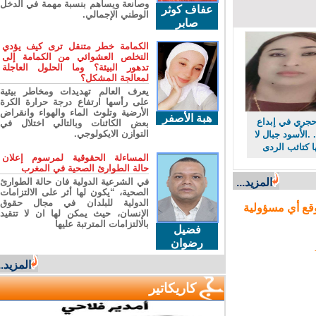
وصانعة ويساهم بنسبة مهمة في الدخل
عفاف كوثر
الوطني الإجمالي.
صابر
الكمامة خطر متنقل ترى كيف يؤدي
التخلص العشوائي من الكمامة إلى
تدهور البيئة؟ وما الحلول العاجلة
لمعالجة المشكل؟
يعرف العالم تهديدات ومخاطر بيئية
على رأسها ارتفاع درجة حرارة الكرة
الأرضية وتلوث الماء والهواء وانقراض
هبة الأصفر
ري في إبداع
بعض الكائنات وبالتالي اختلال في
التوازن الايكولوجي.
لأُسود جبال لا
كتائب الردى
المساءلة الحقوقية لمرسوم إعلان
حالة الطوارئ الصحية في المغرب
في الشرعية الدولية فان حالة الطوارئ
المزيد...
الصحية، “يكون لها أثر على الالتزامات
الدولية للبلدان في مجال حقوق
ع أي مسؤولية
الإنسان، حيث يمكن لها ان لا تتقيد
بالالتزامات المترتبة عليها
فضيل
رضوان
المزيد...
كاريكاتير