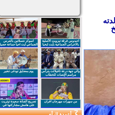
ته
احيدوس فرقة تيزويت الأصلية
اسوكز نتسلاتين بالعرس
بالاعراس الجماعية بأيت ايحيا
الجماعي ايت احيا جماعة حصيا
والي جهة درعة تافيلالت يترأس
يوم بمضايق تودغى تنغير
مراسم الإنصات للخطاب
الملكي السامي بمناسبة
الذكرى27 لعيد العرش المجيد
من سهرات مهرجان افران
تصريح الفنانة سعيدة تيتريت
على هامش مشاركتها في
مهرجان افران
أعمدة الرأي