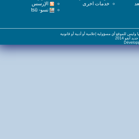
خدمات اخرى
اﻹرسس
تسو- tsū
س للموقع أي مسؤولية إعلامية أو أدبية أو قانونية
نفو 2014
Dévelo