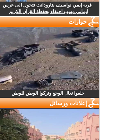
قرية إيمي نواسيف بتارودانت تتحول الى عرس
ايماني مهيب احتفاء بحفظة القرآن الكريم
حوارات
خلعوا نعال الوجع وتركوا الوطن للوطن
إعلانات ورسائل