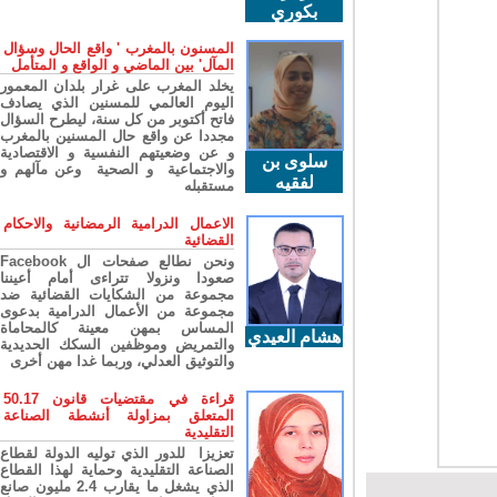
بكوري
المسنون بالمغرب ' واقع الحال وسؤال
المآل' بين الماضي و الواقع و المتأمل
يخلد المغرب على غرار بلدان المعمور
اليوم العالمي للمسنين الذي يصادف
فاتح أكتوبر من كل سنة، ليطرح السؤال
مجددا عن واقع حال المسنين بالمغرب
و عن وضعيتهم النفسية و الاقتصادية
سلوى بن
والاجتماعية و الصحية وعن مآلهم و
لفقيه
مستقبله
الاعمال الدرامية الرمضانية والاحكام
القضائية
ونحن نطالع صفحات ال Facebook
صعودا ونزولا تتراءى أمام أعيننا
مجموعة من الشكايات القضائية ضد
مجموعة من الأعمال الدرامية بدعوى
المساس بمهن معينة كالمحاماة
هشام العيدي
والتمريض وموظفين السكك الحديدية
والتوثيق العدلي، وربما غدا مهن أخرى
قراءة في مقتضيات قانون 50.17
المتعلق بمزاولة أنشطة الصناعة
التقليدية
تعزيزا للدور الذي توليه الدولة لقطاع
الصناعة التقليدية وحماية لهذا القطاع
الذي يشغل ما يقارب 2.4 مليون صانع