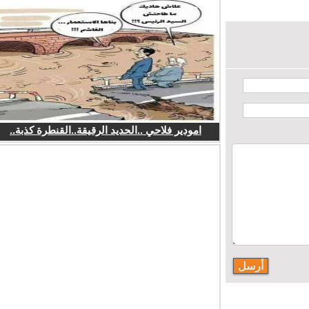
امودير فلاحي ..الحديد الرقيقة..القنطرة كذبة..