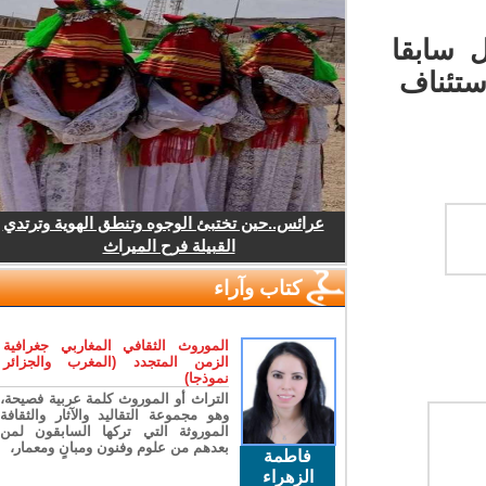
 سابقا
ستئناف
عرائس..حين تختبئ الوجوه وتنطق الهوية وترتدي
القبيلة فرح الميراث
كتاب وآراء
الموروث الثقافي المغاربي جغرافية
الزمن المتجدد (المغرب والجزائر
نموذجا)
التراث أو الموروث كلمة عربية فصيحة،
وهو مجموعة التقاليد والآثار والثقافة
الموروثة التي تركها السابقون لمن
بعدهم من علوم وفنون ومبانٍ ومعمار،
فاطمة
الزهراء