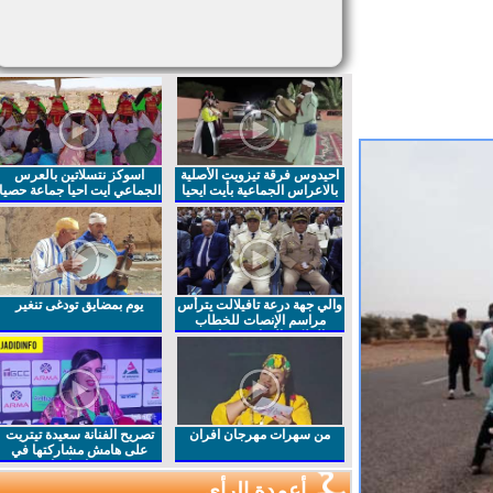
احيدوس فرقة تيزويت الأصلية
اسوكز نتسلاتين بالعرس
بالاعراس الجماعية بأيت ايحيا
الجماعي ايت احيا جماعة حصيا
والي جهة درعة تافيلالت يترأس
يوم بمضايق تودغى تنغير
مراسم الإنصات للخطاب
الملكي السامي بمناسبة
الذكرى27 لعيد العرش المجيد
من سهرات مهرجان افران
تصريح الفنانة سعيدة تيتريت
على هامش مشاركتها في
مهرجان افران
أعمدة الرأي