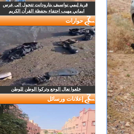
قرية إيمي نواسيف بتارودانت تتحول الى عرس
ايماني مهيب احتفاء بحفظة القرآن الكريم
حوارات
خلعوا نعال الوجع وتركوا الوطن للوطن
إعلانات ورسائل