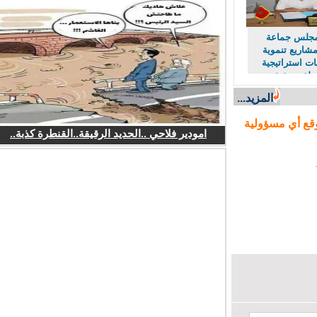
لس جماعة
اريع تنموية
استراتيجية
لة وتحقيق
اقتصادي
المزيد...
ع أي مسؤولية
امودير فلاحي ..الحديد الرقيقة..القنطرة كذبة..