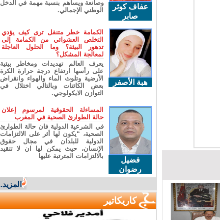
وصانعة ويساهم بنسبة مهمة في الدخل
عفاف كوثر
الوطني الإجمالي.
صابر
الكمامة خطر متنقل ترى كيف يؤدي
التخلص العشوائي من الكمامة إلى
تدهور البيئة؟ وما الحلول العاجلة
لمعالجة المشكل؟
يعرف العالم تهديدات ومخاطر بيئية
على رأسها ارتفاع درجة حرارة الكرة
الأرضية وتلوث الماء والهواء وانقراض
هبة الأصفر
بعض الكائنات وبالتالي اختلال في
التوازن الايكولوجي.
المساءلة الحقوقية لمرسوم إعلان
حالة الطوارئ الصحية في المغرب
في الشرعية الدولية فان حالة الطوارئ
الصحية، “يكون لها أثر على الالتزامات
الدولية للبلدان في مجال حقوق
الإنسان، حيث يمكن لها ان لا تتقيد
بالالتزامات المترتبة عليها
فضيل
رضوان
المزيد...
كاريكاتير