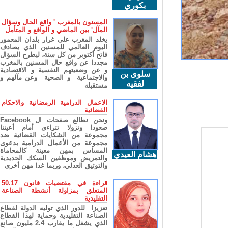
بكوري
المسنون بالمغرب ' واقع الحال وسؤال
المآل' بين الماضي و الواقع و المتأمل
يخلد المغرب على غرار بلدان المعمور
اليوم العالمي للمسنين الذي يصادف
فاتح أكتوبر من كل سنة، ليطرح السؤال
مجددا عن واقع حال المسنين بالمغرب
و عن وضعيتهم النفسية و الاقتصادية
سلوى بن
والاجتماعية و الصحية وعن مآلهم و
لفقيه
مستقبله
الاعمال الدرامية الرمضانية والاحكام
القضائية
ونحن نطالع صفحات ال Facebook
صعودا ونزولا تتراءى أمام أعيننا
مجموعة من الشكايات القضائية ضد
مجموعة من الأعمال الدرامية بدعوى
المساس بمهن معينة كالمحاماة
هشام العيدي
والتمريض وموظفين السكك الحديدية
والتوثيق العدلي، وربما غدا مهن أخرى
قراءة في مقتضيات قانون 50.17
المتعلق بمزاولة أنشطة الصناعة
التقليدية
تعزيزا للدور الذي توليه الدولة لقطاع
الصناعة التقليدية وحماية لهذا القطاع
الذي يشغل ما يقارب 2.4 مليون صانع