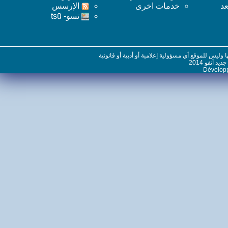
خدمات اخرى
اﻹرسس
تسو- tsū
س للموقع أي مسؤولية إعلامية أو أدبية أو قانونية
نفو 2014
Dévelo