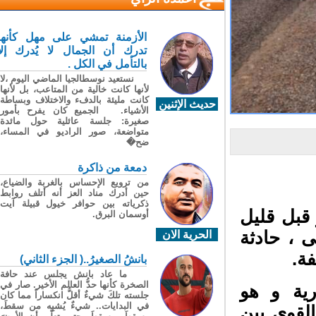
الأزمنة تمشي على مهل كأنها
تدرك أن الجمال لا يُدرك إلا
بالتأمل في الكل .
نستعيد نوسطالجيا الماضي اليوم ،لا
لأنها كانت خالية من المتاعب، بل لأنها
كانت مليئة بالدفء والاختلاف وبساطة
حديث الإثنين
الأشياء. الجميع كان يفرح بأمور
صغيرة: جلسة عائلية حول مائدة
متواضعة، صور الراديو في المساء،
ضح�
دمعة من ذاكرة
من ترويع الإحساس بالغربة والضياع،
حين أدرك مناد العز أنه أتلف روابط
ذكرياته بين حوافر خيول قبيلة آيت
قبل قليل
أوسمان البرق.
، حادثة
الحرية الان
ة.
بانشُ الصغيرُ..( الجزء الثاني)
ما عاد بانش يجلس عند حافة
الصخرة كأنها حدُّ العالم الأخير. صار في
ية و هو
جلسته تلكَ شيءٌ أقلُّ انكساراً مما كان
في البدايات.. شيءٌ يُشبِه من سقطَ،
قوي بين