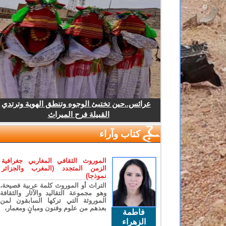
عرائس..حين تختبئ الوجوه وتنطق الهوية وترتدي
القبيلة فرح الميراث
كتاب وآراء
الموروث الثقافي المغاربي جغرافية
الزمن المتجدد (المغرب والجزائر
نموذجا)
التراث أو الموروث كلمة عربية فصيحة،
وهو مجموعة التقاليد والآثار والثقافة
الموروثة التي تركها السابقون لمن
بعدهم من علوم وفنون ومبانٍ ومعمار،
فاطمة
الزهراء