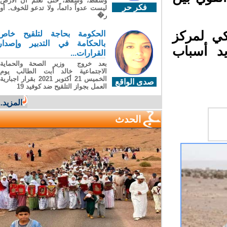
وسقطَ، وسقطَ، حتى تعلّم أن الأرضَ
فكر حر
ليست عدواً دائماً، ولا تدعو للخوف. أو
ر�
ي لمركز
الحكومة بحاجة لتلقيح خاص
بالحكامة في التدبير وإصدار
د أسباب
القرارات...
بعد خروج وزير الصحة والحماية
الاجتماعية خالد أبت الطالب يوم
الخميس 21 أكتوبر 2021 بقرار اجبارية
صدى الواقع
العمل بجواز التلقيح ضد كوفيد 19
المزيد...
الحدث