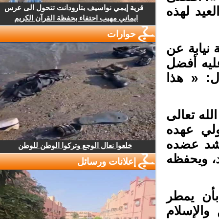
قرية إيمي نواسيف بتارودانت تتحول الى عرس
عيد لهذه
ايماني مهيب احتفاء بحفظة القرآن الكريم
حوارات
نيابة عن
يه أفضل
: « هذا
له تعالى
لي عهده
شد عضده
خلعوا نعال الوجع وتركوا الوطن للوطن
 ويحفظه
إعلانات ورسائل
أن يمطر
الإسلام