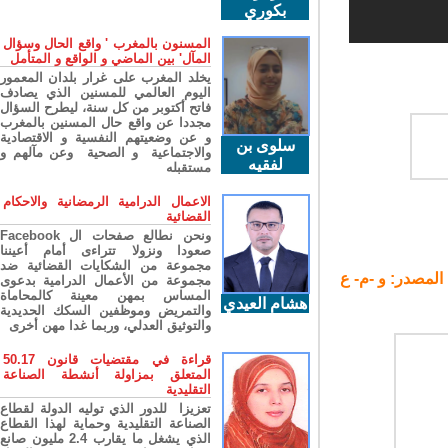
بكوري
المسنون بالمغرب ' واقع الحال وسؤال
المآل' بين الماضي و الواقع و المتأمل
يخلد المغرب على غرار بلدان المعمور
اليوم العالمي للمسنين الذي يصادف
فاتح أكتوبر من كل سنة، ليطرح السؤال
مجددا عن واقع حال المسنين بالمغرب
و عن وضعيتهم النفسية و الاقتصادية
سلوى بن
والاجتماعية و الصحية وعن مآلهم و
لفقيه
مستقبله
الاعمال الدرامية الرمضانية والاحكام
القضائية
ونحن نطالع صفحات ال Facebook
صعودا ونزولا تتراءى أمام أعيننا
مجموعة من الشكايات القضائية ضد
لمصدر: و -م- ع
مجموعة من الأعمال الدرامية بدعوى
المساس بمهن معينة كالمحاماة
هشام العيدي
والتمريض وموظفين السكك الحديدية
والتوثيق العدلي، وربما غدا مهن أخرى
قراءة في مقتضيات قانون 50.17
المتعلق بمزاولة أنشطة الصناعة
التقليدية
تعزيزا للدور الذي توليه الدولة لقطاع
الصناعة التقليدية وحماية لهذا القطاع
الذي يشغل ما يقارب 2.4 مليون صانع