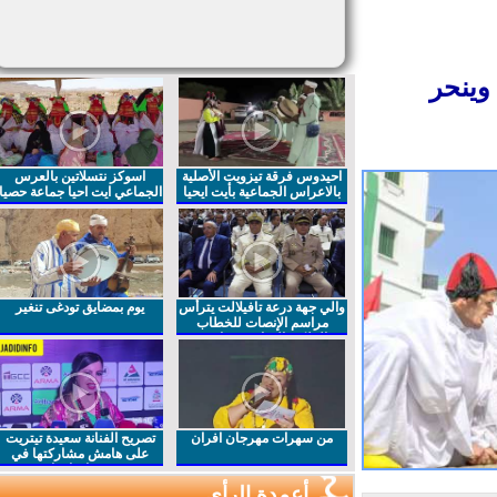
ينحر
احيدوس فرقة تيزويت الأصلية
اسوكز نتسلاتين بالعرس
بالاعراس الجماعية بأيت ايحيا
الجماعي ايت احيا جماعة حصيا
والي جهة درعة تافيلالت يترأس
يوم بمضايق تودغى تنغير
مراسم الإنصات للخطاب
الملكي السامي بمناسبة
الذكرى27 لعيد العرش المجيد
من سهرات مهرجان افران
تصريح الفنانة سعيدة تيتريت
على هامش مشاركتها في
مهرجان افران
أعمدة الرأي