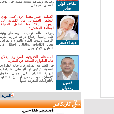
وصانعة ويساهم بنسبة مهمة في الدخل
عفاف كوثر
الوطني الإجمالي.
صابر
الكمامة خطر متنقل ترى كيف يؤدي
التخلص العشوائي من الكمامة إلى
تدهور البيئة؟ وما الحلول العاجلة
لمعالجة المشكل؟
يعرف العالم تهديدات ومخاطر بيئية
على رأسها ارتفاع درجة حرارة الكرة
الأرضية وتلوث الماء والهواء وانقراض
هبة الأصفر
بعض الكائنات وبالتالي اختلال في
التوازن الايكولوجي.
المساءلة الحقوقية لمرسوم إعلان
حالة الطوارئ الصحية في المغرب
في الشرعية الدولية فان حالة الطوارئ
الصحية، “يكون لها أثر على الالتزامات
الدولية للبلدان في مجال حقوق
الإنسان، حيث يمكن لها ان لا تتقيد
بالالتزامات المترتبة عليها
فضيل
رضوان
المزيد...
كاريكاتير