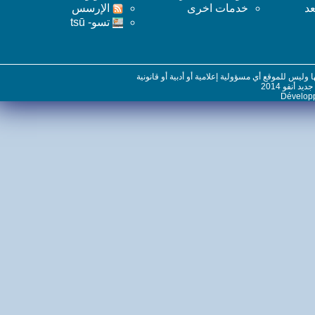
خدمات اخرى
اﻹرسس
تسو- tsū
س للموقع أي مسؤولية إعلامية أو أدبية أو قانونية
نفو 2014
Dévelo