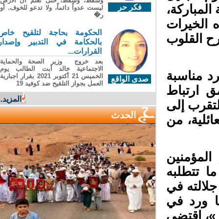
وسقطَ، وسقطَ، حتى تعلّم أن الأرضَ
لمباركة،
فكر حر
ليست عدواً دائماً، ولا تدعو للخوف. أو
ر�
 الخيرات
الحكومة بحاجة لتلقيح خاص
ح القلوب
بالحكامة في التدبير وإصدار
القرارات...
بعد خروج وزير الصحة والحماية
الاجتماعية خالد أبت الطالب يوم
د مناسبة
الخميس 21 أكتوبر 2021 بقرار اجبارية
صدى الواقع
العمل بجواز التلقيح ضد كوفيد 19
 ارتباط
المزيد...
قرب إلى
الحدث
ئلية، من
لمؤمنين
 تتطلبه
لالته في
ا ورد في
»، اقتضى