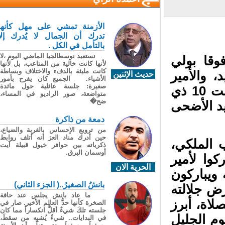
الأزمنة تمشي على مهل كأنها
تدرك أن الجمال لا يُدرك إلا
بالتأمل في الكل .
نستعيد نوسطالجيا الماضي اليوم ،لا
قا بولي
لأنها كانت خالية من المتاعب، بل لأنها
كانت مليئة بالدفء والاختلاف وبساطة
 والأمير
حديث الإثنين
الأشياء. الجميع كان يفرح بأمور
صغيرة: جلسة عائلية حول مائدة
مولاي أحمد، والأمير مولاي اسماعيل، يومه السبت 10 ذي
متواضعة، صور الراديو في المساء،
ضح�
 2025م، صلاة عيد الأضحى
دمعة من ذاكرة
من ترويع الإحساس بالغربة والضياع،
حين أدرك مناد العز أنه أتلف روابط
الملكي،
ذكرياته بين حوافر خيول قبيلة آيت
أوسمان البرق.
وا لأمير
الحرية الان
ويباركون
بانشُ الصغيرُ..( الجزء الثاني)
 جلالته
ما عاد بانش يجلس عند حافة
اة، أبرز
الصخرة كأنها حدُّ العالم الأخير. صار في
جلسته تلكَ شيءٌ أقلُّ انكساراً مما كان
م الجليل
في البدايات.. شيءٌ يُشبِه من سقطَ،