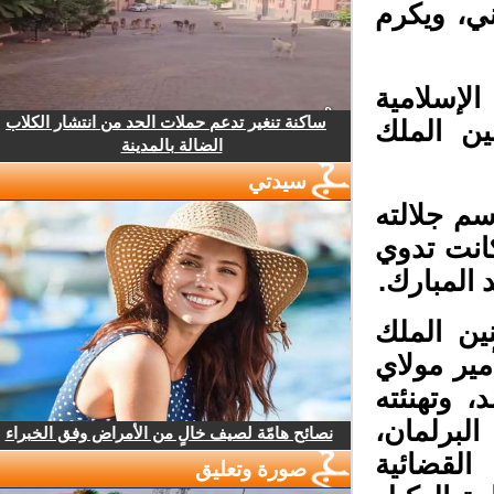
، ويكرم
إسلامية
ساكنة تنغير تدعم حملات الحد من انتشار الكلاب
ن الملك
الضالة بالمدينة
سيدتي
م جلالته
انت تدوي
المبارك.
ين الملك
ير مولاي
 وتهنئته
برلمان،
نصائح هامّة لصيف خالٍ من الأمراض وفق الخبراء
لقضائية
صورة وتعليق