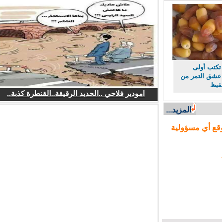
كتب أولى
ق التمر من
يظ
امودير فلاحي ..الحديد الرقيقة..القنطرة كذبة..
المزيد...
ع أي مسؤولية