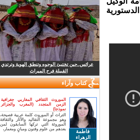
ة الوكيل
لدستورية
عرائس..حين تختبئ الوجوه وتنطق الهوية وترتدي
القبيلة فرح الميراث
كتاب وآراء
الموروث الثقافي المغاربي جغرافية
الزمن المتجدد (المغرب والجزائر
نموذجا)
التراث أو الموروث كلمة عربية فصيحة،
وهو مجموعة التقاليد والآثار والثقافة
الموروثة التي تركها السابقون لمن
بعدهم من علوم وفنون ومبانٍ ومعمار،
فاطمة
الزهراء