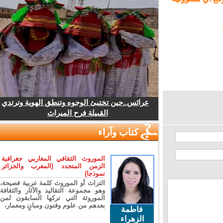
عرائس..حين تختبئ الوجوه وتنطق الهوية وترتدي
القبيلة فرح الميراث
كتاب وآراء
الموروث الثقافي المغاربي جغرافية
الزمن المتجدد (المغرب والجزائر
نموذجا)
التراث أو الموروث كلمة عربية فصيحة،
وهو مجموعة التقاليد والآثار والثقافة
الموروثة التي تركها السابقون لمن
بعدهم من علوم وفنون ومبانٍ ومعمار،
فاطمة
الزهراء