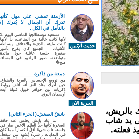
الأزمنة تمشي على مهل كأنها
تدرك أن الجمال لا يُدرك إلا
بالتأمل في الكل .
نستعيد نوسطالجيا الماضي اليوم ،لا
لأنها كانت خالية من المتاعب، بل لأنها
كانت مليئة بالدفء والاختلاف وبساطة
حديث الإثنين
الأشياء. الجميع كان يفرح بأمور
صغيرة: جلسة عائلية حول مائدة
متواضعة، صور الراديو في المساء،
ضح�
دمعة من ذاكرة
من ترويع الإحساس بالغربة والضياع،
حين أدرك مناد العز أنه أتلف روابط
ذكرياته بين حوافر خيول قبيلة آيت
أوسمان البرق.
الحرية الان
 بالريش،
بانشُ الصغيرُ..( الجزء الثاني)
 يد شاب
ما عاد بانش يجلس عند حافة
الصخرة كأنها حدُّ العالم الأخير. صار في
 فعلته.
جلسته تلكَ شيءٌ أقلُّ انكساراً مما كان
في البدايات.. شيءٌ يُشبِه من سقطَ،