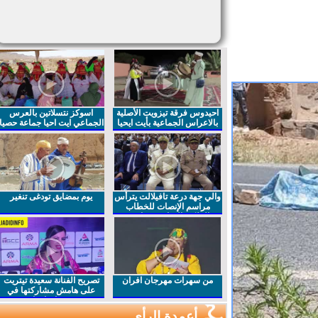
احيدوس فرقة تيزويت الأصلية
اسوكز نتسلاتين بالعرس
بالاعراس الجماعية بأيت ايحيا
الجماعي ايت احيا جماعة حصيا
والي جهة درعة تافيلالت يترأس
يوم بمضايق تودغى تنغير
مراسم الإنصات للخطاب
الملكي السامي بمناسبة
الذكرى27 لعيد العرش المجيد
من سهرات مهرجان افران
تصريح الفنانة سعيدة تيتريت
على هامش مشاركتها في
مهرجان افران
أعمدة الرأي