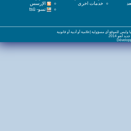
خدمات اخرى
اﻹرسس
تسو- tsū
س للموقع أي مسؤولية إعلامية أو أدبية أو قانونية
نفو 2014
Dévelo