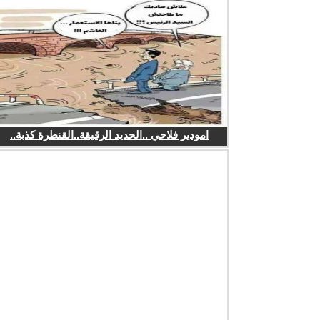
امودير فلاحي ..الحديد الرقيقة..القنطرة كذبة..