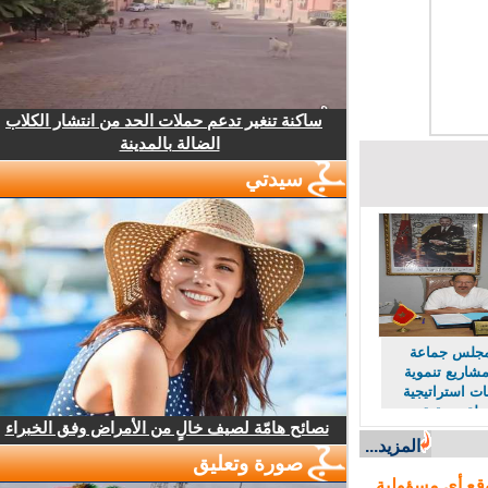
ساكنة تنغير تدعم حملات الحد من انتشار الكلاب
الضالة بالمدينة
سيدتي
لس جماعة
اريع تنموية
استراتيجية
لة وتحقيق
نصائح هامّة لصيف خالٍ من الأمراض وفق الخبراء
اقتصادي
المزيد...
صورة وتعليق
ع أي مسؤولية