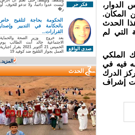
وسقطَ، وسقطَ، حتى تعلّم أن الأرضَ
الدوار،
فكر حر
ليست عدواً دائماً، ولا تدعو للخوف. أو
ر�
المكان.
الحكومة بحاجة لتلقيح خاص
ا الحدث
بالحكامة في التدبير وإصدار
التي لم
القرارات...
بعد خروج وزير الصحة والحماية
الاجتماعية خالد أبت الطالب يوم
الخميس 21 أكتوبر 2021 بقرار اجبارية
صدى الواقع
العمل بجواز التلقيح ضد كوفيد 19
 الملكي
المزيد...
 فيه في
الحدث
كز الدرك
ت إشراف