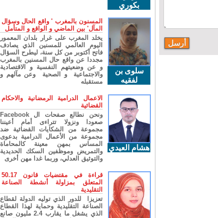
بكوري
المسنون بالمغرب ' واقع الحال وسؤال
المآل' بين الماضي و الواقع و المتأمل
يخلد المغرب على غرار بلدان المعمور
اليوم العالمي للمسنين الذي يصادف
فاتح أكتوبر من كل سنة، ليطرح السؤال
مجددا عن واقع حال المسنين بالمغرب
و عن وضعيتهم النفسية و الاقتصادية
سلوى بن
والاجتماعية و الصحية وعن مآلهم و
لفقيه
مستقبله
الاعمال الدرامية الرمضانية والاحكام
القضائية
ونحن نطالع صفحات ال Facebook
صعودا ونزولا تتراءى أمام أعيننا
مجموعة من الشكايات القضائية ضد
مجموعة من الأعمال الدرامية بدعوى
المساس بمهن معينة كالمحاماة
هشام العيدي
والتمريض وموظفين السكك الحديدية
والتوثيق العدلي، وربما غدا مهن أخرى
قراءة في مقتضيات قانون 50.17
المتعلق بمزاولة أنشطة الصناعة
التقليدية
تعزيزا للدور الذي توليه الدولة لقطاع
الصناعة التقليدية وحماية لهذا القطاع
الذي يشغل ما يقارب 2.4 مليون صانع