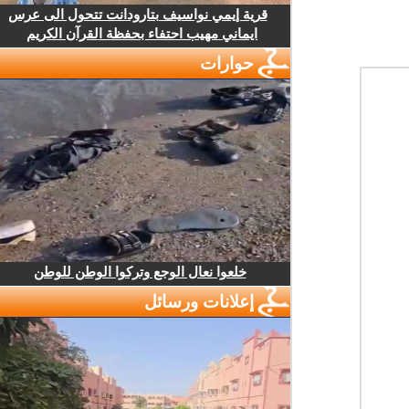
قرية إيمي نواسيف بتارودانت تتحول الى عرس
ايماني مهيب احتفاء بحفظة القرآن الكريم
حوارات
خلعوا نعال الوجع وتركوا الوطن للوطن
إعلانات ورسائل