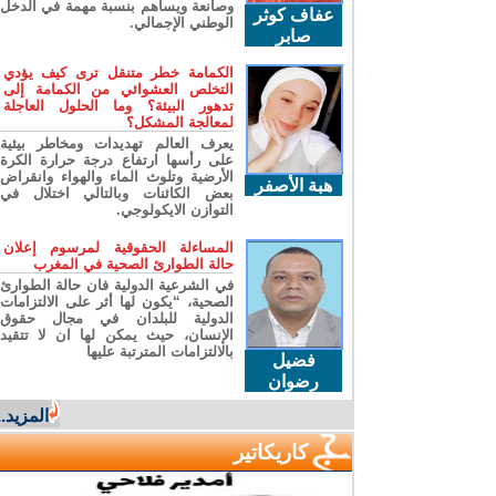
وصانعة ويساهم بنسبة مهمة في الدخل
عفاف كوثر
الوطني الإجمالي.
صابر
الكمامة خطر متنقل ترى كيف يؤدي
التخلص العشوائي من الكمامة إلى
تدهور البيئة؟ وما الحلول العاجلة
لمعالجة المشكل؟
يعرف العالم تهديدات ومخاطر بيئية
على رأسها ارتفاع درجة حرارة الكرة
الأرضية وتلوث الماء والهواء وانقراض
هبة الأصفر
بعض الكائنات وبالتالي اختلال في
التوازن الايكولوجي.
المساءلة الحقوقية لمرسوم إعلان
حالة الطوارئ الصحية في المغرب
في الشرعية الدولية فان حالة الطوارئ
الصحية، “يكون لها أثر على الالتزامات
الدولية للبلدان في مجال حقوق
الإنسان، حيث يمكن لها ان لا تتقيد
بالالتزامات المترتبة عليها
فضيل
رضوان
المزيد...
كاريكاتير