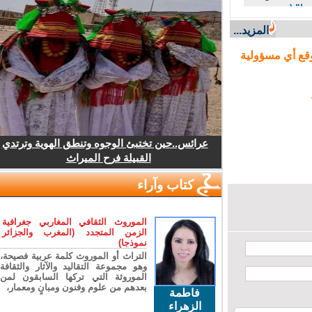
ا” (مصدر
المزيد...
ع أي مسؤولية
عرائس..حين تختبئ الوجوه وتنطق الهوية وترتدي
القبيلة فرح الميراث
كتاب وآراء
الموروث الثقافي المغاربي جغرافية
الزمن المتجدد (المغرب والجزائر
نموذجا)
التراث أو الموروث كلمة عربية فصيحة،
وهو مجموعة التقاليد والآثار والثقافة
الموروثة التي تركها السابقون لمن
بعدهم من علوم وفنون ومبانٍ ومعمار،
فاطمة
الزهراء