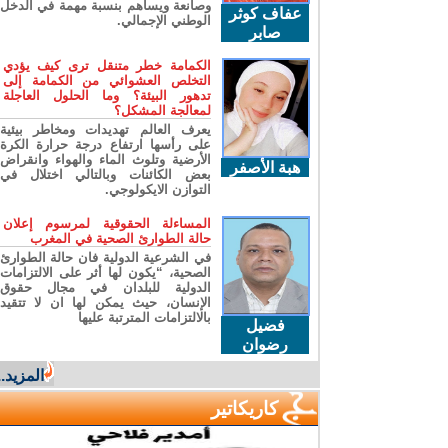
وصانعة ويساهم بنسبة مهمة في الدخل
عفاف كوثر
الوطني الإجمالي.
صابر
الكمامة خطر متنقل ترى كيف يؤدي
التخلص العشوائي من الكمامة إلى
تدهور البيئة؟ وما الحلول العاجلة
لمعالجة المشكل؟
يعرف العالم تهديدات ومخاطر بيئية
على رأسها ارتفاع درجة حرارة الكرة
الأرضية وتلوث الماء والهواء وانقراض
هبة الأصفر
بعض الكائنات وبالتالي اختلال في
التوازن الايكولوجي.
المساءلة الحقوقية لمرسوم إعلان
حالة الطوارئ الصحية في المغرب
في الشرعية الدولية فان حالة الطوارئ
الصحية، “يكون لها أثر على الالتزامات
الدولية للبلدان في مجال حقوق
الإنسان، حيث يمكن لها ان لا تتقيد
بالالتزامات المترتبة عليها
فضيل
رضوان
المزيد...
كاريكاتير