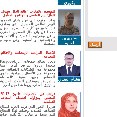
بكوري
المسنون بالمغرب ' واقع الحال وسؤال
المآل' بين الماضي و الواقع و المتأمل
يخلد المغرب على غرار بلدان المعمور
اليوم العالمي للمسنين الذي يصادف
فاتح أكتوبر من كل سنة، ليطرح السؤال
مجددا عن واقع حال المسنين بالمغرب
و عن وضعيتهم النفسية و الاقتصادية
سلوى بن
والاجتماعية و الصحية وعن مآلهم و
لفقيه
مستقبله
الاعمال الدرامية الرمضانية والاحكام
القضائية
ونحن نطالع صفحات ال Facebook
صعودا ونزولا تتراءى أمام أعيننا
مجموعة من الشكايات القضائية ضد
مجموعة من الأعمال الدرامية بدعوى
المساس بمهن معينة كالمحاماة
هشام العيدي
والتمريض وموظفين السكك الحديدية
والتوثيق العدلي، وربما غدا مهن أخرى
قراءة في مقتضيات قانون 50.17
المتعلق بمزاولة أنشطة الصناعة
التقليدية
تعزيزا للدور الذي توليه الدولة لقطاع
الصناعة التقليدية وحماية لهذا القطاع
الذي يشغل ما يقارب 2.4 مليون صانع