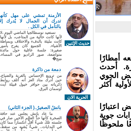
الأزمنة تمشي على مهل كأنها
تدرك أن الجمال لا يُدرك إلا
بالتأمل في الكل .
نستعيد نوسطالجيا الماضي اليوم ،لا
لأنها كانت خالية من المتاعب، بل لأنها
كانت مليئة بالدفء والاختلاف وبساطة
حديث الإثنين
الأشياء. الجميع كان يفرح بأمور
صغيرة: جلسة عائلية حول مائدة
متواضعة، صور الراديو في المساء،
أمطارًا
ضح�
ة. أحدث
دمعة من ذاكرة
فض الجوي
من ترويع الإحساس بالغربة والضياع،
حين أدرك مناد العز أنه أتلف روابط
الأولية أكثر
ذكرياته بين حوافر خيول قبيلة آيت
أوسمان البرق.
الحرية الان
اعتبارًا
بانشُ الصغيرُ..( الجزء الثاني)
طرابات جوية
ما عاد بانش يجلس عند حافة
الصخرة كأنها حدُّ العالم الأخير. صار في
 ملحوظًا
جلسته تلكَ شيءٌ أقلُّ انكساراً مما كان
في البدايات.. شيءٌ يُشبِه من سقطَ،