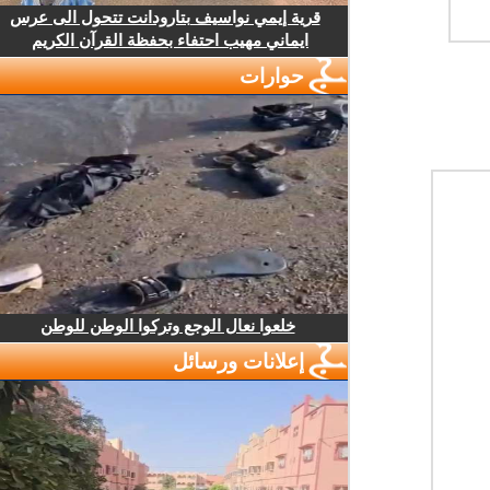
قرية إيمي نواسيف بتارودانت تتحول الى عرس
ايماني مهيب احتفاء بحفظة القرآن الكريم
حوارات
خلعوا نعال الوجع وتركوا الوطن للوطن
إعلانات ورسائل