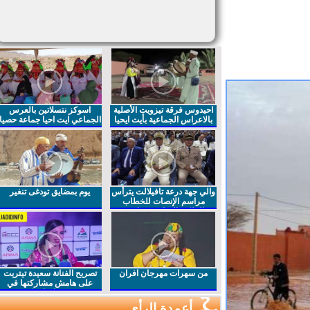
احيدوس فرقة تيزويت الأصلية
اسوكز نتسلاتين بالعرس
بالاعراس الجماعية بأيت ايحيا
الجماعي ايت احيا جماعة حصيا
والي جهة درعة تافيلالت يترأس
يوم بمضايق تودغى تنغير
مراسم الإنصات للخطاب
الملكي السامي بمناسبة
الذكرى27 لعيد العرش المجيد
من سهرات مهرجان افران
تصريح الفنانة سعيدة تيتريت
على هامش مشاركتها في
مهرجان افران
أعمدة الرأي