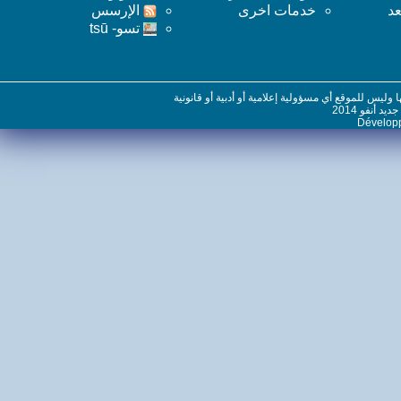
خدمات اخرى
اﻹرسس
تسو- tsū
س للموقع أي مسؤولية إعلامية أو أدبية أو قانونية
نفو 2014
Dévelo