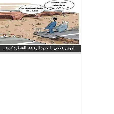
امودير فلاحي ..الحديد الرقيقة..القنطرة كذبة..