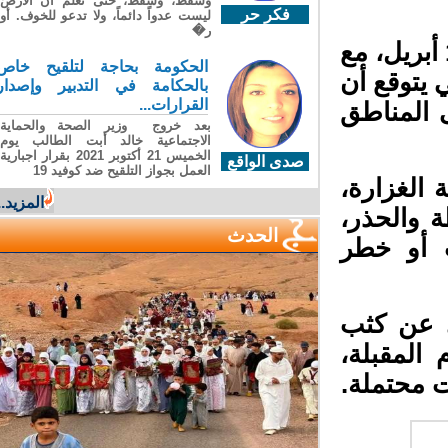
وسقطَ، وسقطَ، حتى تعلّم أن الأرضَ
فكر حر
ليست عدواً دائماً، ولا تدعو للخوف. أو
ر�
 تأثير المنخفض يُرتقب حدوثها ما بين 11 و12 أبريل، مع
الحكومة بحاجة لتلقيح خاص
 يتوقع أن
بالحكامة في التدبير وإصدار
القرارات...
ى المناطق
بعد خروج وزير الصحة والحماية
الاجتماعية خالد أبت الطالب يوم
الخميس 21 أكتوبر 2021 بقرار اجبارية
صدى الواقع
العمل بجواز التلقيح ضد كوفيد 19
الغزارة،
المزيد...
ة والحذر،
الحدث
 أو خطر
 عن كثب
لمقبلة،
 محتملة.