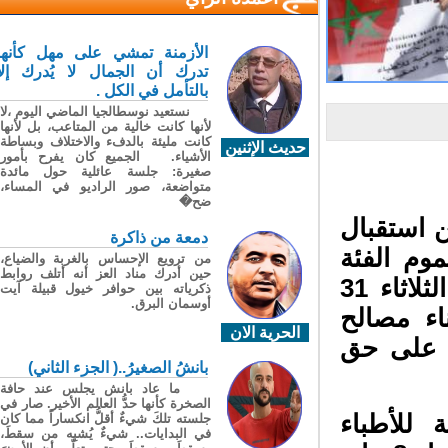
الأزمنة تمشي على مهل كأنها
تدرك أن الجمال لا يُدرك إلا
بالتأمل في الكل .
نستعيد نوسطالجيا الماضي اليوم ،لا
لأنها كانت خالية من المتاعب، بل لأنها
كانت مليئة بالدفء والاختلاف وبساطة
حديث الإثنين
الأشياء. الجميع كان يفرح بأمور
صغيرة: جلسة عائلية حول مائدة
متواضعة، صور الراديو في المساء،
ضح�
 استقبال
دمعة من ذاكرة
ها عموم الفئة
من ترويع الإحساس بالغربة والضياع،
حين أدرك مناد العز أنه أتلف روابط
التي تمثلها لخوض إضراب وطني شامل يومي الثلاثاء 31
ذكرياته بين حوافر خيول قبيلة آيت
أوسمان البرق.
2025 مع استثناء مصالح
الحرية الان
 على حق
بانشُ الصغيرُ..( الجزء الثاني)
ما عاد بانش يجلس عند حافة
الصخرة كأنها حدُّ العالم الأخير. صار في
للأطباء
جلسته تلكَ شيءٌ أقلُّ انكساراً مما كان
في البدايات.. شيءٌ يُشبِه من سقطَ،