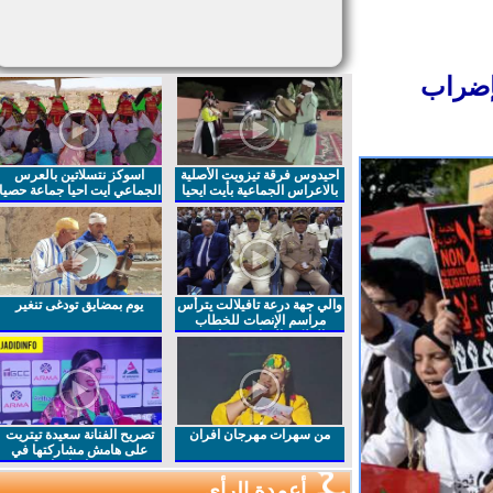
إضراب
احيدوس فرقة تيزويت الأصلية
اسوكز نتسلاتين بالعرس
بالاعراس الجماعية بأيت ايحيا
الجماعي ايت احيا جماعة حصيا
والي جهة درعة تافيلالت يترأس
يوم بمضايق تودغى تنغير
مراسم الإنصات للخطاب
الملكي السامي بمناسبة
الذكرى27 لعيد العرش المجيد
من سهرات مهرجان افران
تصريح الفنانة سعيدة تيتريت
على هامش مشاركتها في
مهرجان افران
أعمدة الرأي