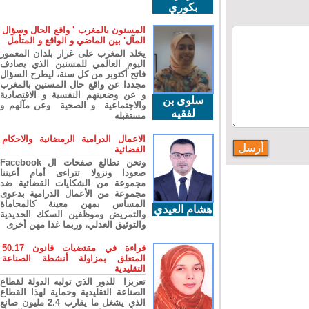
بكوري
المسنون بالمغرب ' واقع الحال وسؤال
المآل' بين الماضي و الواقع و المتأمل
يخلد المغرب على غرار بلدان المعمور
اليوم العالمي للمسنين الذي يصادف
فاتح أكتوبر من كل سنة، ليطرح السؤال
مجددا عن واقع حال المسنين بالمغرب
و عن وضعيتهم النفسية و الاقتصادية
سلوى بن
والاجتماعية و الصحية وعن مآلهم و
لفقيه
مستقبله
الاعمال الدرامية الرمضانية والاحكام
القضائية
ونحن نطالع صفحات ال Facebook
صعودا ونزولا تتراءى أمام أعيننا
مجموعة من الشكايات القضائية ضد
مجموعة من الأعمال الدرامية بدعوى
المساس بمهن معينة كالمحاماة
هشام العيدي
والتمريض وموظفين السكك الحديدية
والتوثيق العدلي، وربما غدا مهن أخرى
قراءة في مقتضيات قانون 50.17
المتعلق بمزاولة أنشطة الصناعة
التقليدية
تعزيزا للدور الذي توليه الدولة لقطاع
الصناعة التقليدية وحماية لهذا القطاع
الذي يشغل ما يقارب 2.4 مليون صانع