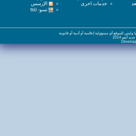
خدمات اخرى
اﻹرسس
تسو- tsū
س للموقع أي مسؤولية إعلامية أو أدبية أو قانونية
نفو 2014
Dévelo