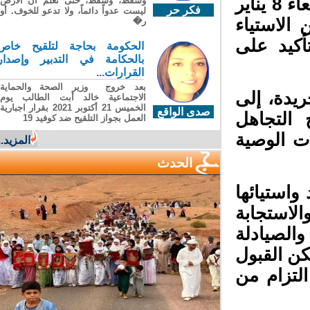
الداخليين والمقيمين تنظيم وقفة وطنية يوم الأربعاء 8 يناير
وسقطَ، وسقطَ، حتى تعلّم أن الأرضَ
فكر حر
ليست عدواً دائماً، ولا تدعو للخوف. أو
الاستياء
ر�
كيد على
الحكومة بحاجة لتلقيح خاص
بالحكامة في التدبير وإصدار
القرارات...
بعد خروج وزير الصحة والحماية
يدة، إلى
الاجتماعية خالد أبت الطالب يوم
الخميس 21 أكتوبر 2021 بقرار اجبارية
صدى الواقع
التجاهل
العمل بجواز التلقيح ضد كوفيد 19
 الوصية
المزيد...
الحدث
استيائها
استجابة
لصيادلة
ن القبول
لتزام من