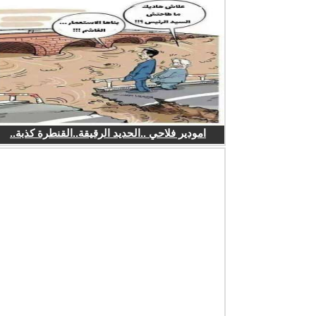
امودير فلاحي ..الحديد الرقيقة..القنطرة كذبة..