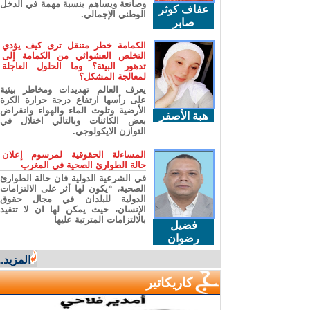
وصانعة ويساهم بنسبة مهمة في الدخل
عفاف كوثر
الوطني الإجمالي.
صابر
الكمامة خطر متنقل ترى كيف يؤدي
التخلص العشوائي من الكمامة إلى
تدهور البيئة؟ وما الحلول العاجلة
لمعالجة المشكل؟
يعرف العالم تهديدات ومخاطر بيئية
على رأسها ارتفاع درجة حرارة الكرة
الأرضية وتلوث الماء والهواء وانقراض
هبة الأصفر
بعض الكائنات وبالتالي اختلال في
التوازن الايكولوجي.
المساءلة الحقوقية لمرسوم إعلان
حالة الطوارئ الصحية في المغرب
في الشرعية الدولية فان حالة الطوارئ
الصحية، “يكون لها أثر على الالتزامات
الدولية للبلدان في مجال حقوق
الإنسان، حيث يمكن لها ان لا تتقيد
بالالتزامات المترتبة عليها
فضيل
رضوان
المزيد...
كاريكاتير