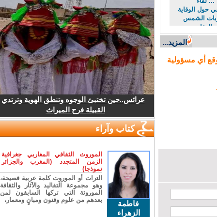
. لقاء
ول الوقاية
ت الشمس
لعقارب
لأفاعي
المزيد...
ع أي مسؤولية
عرائس..حين تختبئ الوجوه وتنطق الهوية وترتدي
القبيلة فرح الميراث
كتاب وآراء
الموروث الثقافي المغاربي جغرافية
الزمن المتجدد (المغرب والجزائر
نموذجا)
التراث أو الموروث كلمة عربية فصيحة،
وهو مجموعة التقاليد والآثار والثقافة
الموروثة التي تركها السابقون لمن
بعدهم من علوم وفنون ومبانٍ ومعمار،
فاطمة
الزهراء