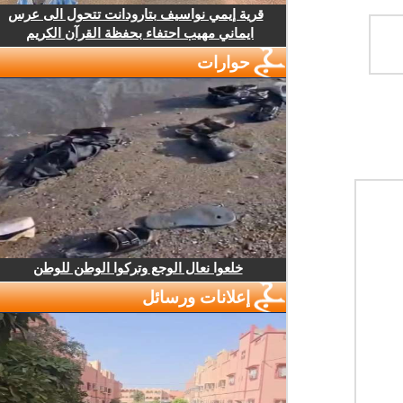
قرية إيمي نواسيف بتارودانت تتحول الى عرس
ايماني مهيب احتفاء بحفظة القرآن الكريم
حوارات
خلعوا نعال الوجع وتركوا الوطن للوطن
إعلانات ورسائل