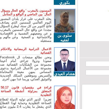
بكوري
المسنون بالمغرب ' واقع الحال وسؤال
المآل' بين الماضي و الواقع و المتأمل
يخلد المغرب على غرار بلدان المعمور
اليوم العالمي للمسنين الذي يصادف
فاتح أكتوبر من كل سنة، ليطرح السؤال
مجددا عن واقع حال المسنين بالمغرب
و عن وضعيتهم النفسية و الاقتصادية
سلوى بن
والاجتماعية و الصحية وعن مآلهم و
لفقيه
مستقبله
الاعمال الدرامية الرمضانية والاحكام
القضائية
ونحن نطالع صفحات ال Facebook
صعودا ونزولا تتراءى أمام أعيننا
مجموعة من الشكايات القضائية ضد
مجموعة من الأعمال الدرامية بدعوى
المساس بمهن معينة كالمحاماة
هشام العيدي
والتمريض وموظفين السكك الحديدية
والتوثيق العدلي، وربما غدا مهن أخرى
قراءة في مقتضيات قانون 50.17
المتعلق بمزاولة أنشطة الصناعة
التقليدية
تعزيزا للدور الذي توليه الدولة لقطاع
الصناعة التقليدية وحماية لهذا القطاع
الذي يشغل ما يقارب 2.4 مليون صانع