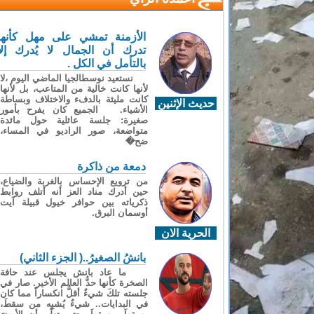
الأزمنة تمشي على مهل كأنها
تدرك أن الجمال لا يُدرك إلا
بالتأمل في الكل .
نستعيد نوسطالجيا الماضي اليوم ،لا
لأنها كانت خالية من المتاعب، بل لأنها
كانت مليئة بالدفء والاختلاف وبساطة
حديث الإثنين
الأشياء. الجميع كان يفرح بأمور
صغيرة: جلسة عائلية حول مائدة
متواضعة، صور الراديو في المساء،
ضح�
دمعة من ذاكرة
من ترويع الإحساس بالغربة والضياع،
حين أدرك مناد العز أنه أتلف روابط
ذكرياته بين حوافر خيول قبيلة آيت
أوسمان البرق.
الحرية الان
بانشُ الصغيرُ..( الجزء الثاني)
ما عاد بانش يجلس عند حافة
الصخرة كأنها حدُّ العالم الأخير. صار في
جلسته تلكَ شيءٌ أقلُّ انكساراً مما كان
في البدايات.. شيءٌ يُشبِه من سقطَ،