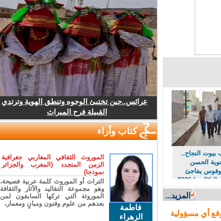
عرائس..حين تختبئ الوجوه وتنطق الهوية وترتدي
القبيلة فرح الميراث
كتاب وآراء
وت النجاح..
الموروث الثقافي المغاربي جغرافية
ية الحسن
الزمن المتجدد (المغرب والجزائر
وفوس يفاجئ
نموذجا)
متفوقي البكالوريا 2026
التراث أو الموروث كلمة عربية فصيحة،
محمولة
وهو مجموعة التقاليد والآثار والثقافة
المزيد...
الموروثة التي تركها السابقون لمن
تميزهم
بعدهم من علوم وفنون ومبانٍ ومعمار،
فاطمة
ع أي مسؤولية
الزهراء