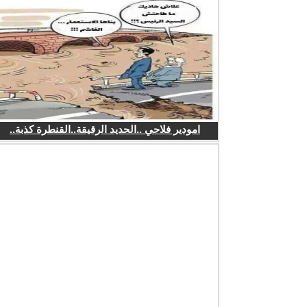
امودير فلاحي ..الحديد الرقيقة..القنطرة كذبة..