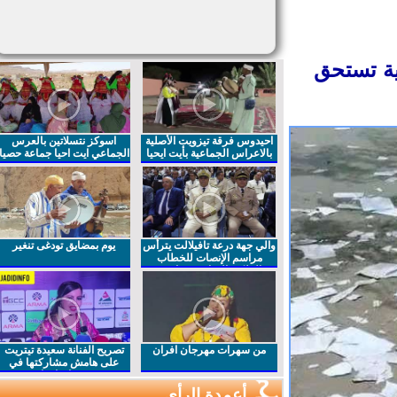
ة تستحق
احيدوس فرقة تيزويت الأصلية
اسوكز نتسلاتين بالعرس
بالاعراس الجماعية بأيت ايحيا
الجماعي ايت احيا جماعة حصيا
والي جهة درعة تافيلالت يترأس
يوم بمضايق تودغى تنغير
مراسم الإنصات للخطاب
الملكي السامي بمناسبة
الذكرى27 لعيد العرش المجيد
من سهرات مهرجان افران
تصريح الفنانة سعيدة تيتريت
على هامش مشاركتها في
مهرجان افران
أعمدة الرأي