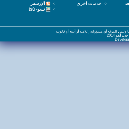
خدمات اخرى
اﻹرسس
تسو- tsū
س للموقع أي مسؤولية إعلامية أو أدبية أو قانونية
نفو 2014
Dévelo