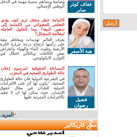
وصانعة ويساهم بنسبة مهمة في الدخل
عفاف كوثر
الوطني الإجمالي.
صابر
الكمامة خطر متنقل ترى كيف يؤدي
التخلص العشوائي من الكمامة إلى
تدهور البيئة؟ وما الحلول العاجلة
لمعالجة المشكل؟
يعرف العالم تهديدات ومخاطر بيئية
على رأسها ارتفاع درجة حرارة الكرة
الأرضية وتلوث الماء والهواء وانقراض
هبة الأصفر
بعض الكائنات وبالتالي اختلال في
التوازن الايكولوجي.
المساءلة الحقوقية لمرسوم إعلان
حالة الطوارئ الصحية في المغرب
في الشرعية الدولية فان حالة الطوارئ
الصحية، “يكون لها أثر على الالتزامات
الدولية للبلدان في مجال حقوق
الإنسان، حيث يمكن لها ان لا تتقيد
بالالتزامات المترتبة عليها
فضيل
رضوان
المزيد...
كاريكاتير