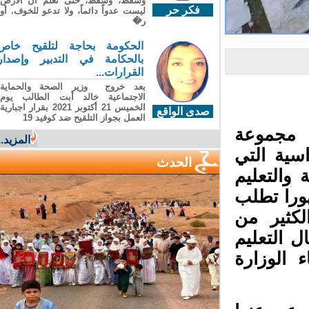
وسقطَ، وسقطَ، حتى تعلّم أن الأرضَ
فكر حر
ليست عدواً دائماً، ولا تدعو للخوف. أو
ر�
الحكومة بحاجة لتلقيح خاص
بالحكامة في التدبير وإصدار
القرارات...
بعد خروج وزير الصحة والحماية
الاجتماعية خالد أبت الطالب يوم
الخميس 21 أكتوبر 2021 بقرار اجبارية
صدى الواقع
العمل بجواز التلقيح ضد كوفيد 19
مجموعة
المزيد...
ية التي
الحدث
والتعليم
ورا تطلب
كثير من
 التعليم
لوزارة