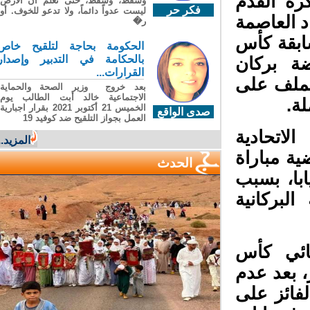
رة القدم
وسقطَ، وسقطَ، حتى تعلّم أن الأرضَ
فكر حر
ليست عدواً دائماً، ولا تدعو للخوف. أو
ة اتحاد العاصمة
ر�
بقة كأس
الحكومة بحاجة لتلقيح خاص
بالحكامة في التدبير وإصدار
ة بركان
القرارات...
لملف على
بعد خروج وزير الصحة والحماية
الاجتماعية خالد أبت الطالب يوم
ة.
الخميس 21 أكتوبر 2021 بقرار اجبارية
صدى الواقع
العمل بجواز التلقيح ضد كوفيد 19
اتحادية
المزيد...
ة مباراة
الحدث
با، بسبب
بركانية
ائي كأس
ة القدم، بنتيجة 06 لصفر، بعد عدم
فائز على