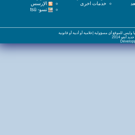
خدمات اخرى
اﻹرسس
تسو- tsū
س للموقع أي مسؤولية إعلامية أو أدبية أو قانونية
نفو 2014
Dévelo