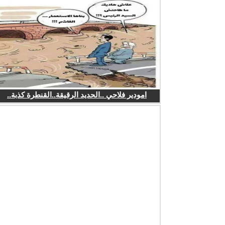
امودير فلاحي ..الحديد الرقيقة..القنطرة كذبة..