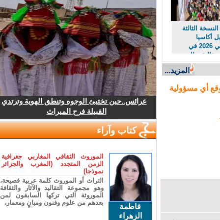
نسخة الثالثة
أكاسيا
امسيصي 2026 في
فالية بطابع
راثي
المزيد...
ع أي مسؤولية
عرائس..حين تختبئ الوجوه وتنطق الهوية وترتدي
القبيلة فرح الميراث
كتاب وآراء
الموروث الثقافي المغاربي جغرافية
الزمن المتجدد (المغرب والجزائر
نموذجا)
التراث أو الموروث كلمة عربية فصيحة،
وهو مجموعة التقاليد والآثار والثقافة
الموروثة التي تركها السابقون لمن
بعدهم من علوم وفنون ومبانٍ ومعمار،
فاطمة
الزهراء