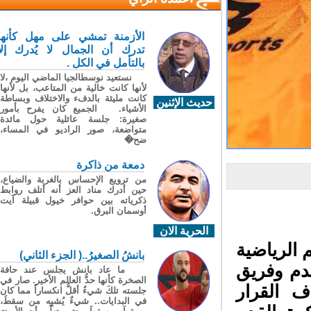
الأزمنة تمشي على مهل كأنها
تدرك أن الجمال لا يُدرك إلا
بالتأمل في الكل .
نستعيد نوسطالجيا الماضي اليوم ،لا
لأنها كانت خالية من المتاعب، بل لأنها
كانت مليئة بالدفء والاختلاف وبساطة
حديث الإثنين
الأشياء. الجميع كان يفرح بأمور
صغيرة: جلسة عائلية حول مائدة
متواضعة، صور الراديو في المساء،
ضح�
دمعة من ذاكرة
من ترويع الإحساس بالغربة والضياع،
حين أدرك مناد العز أنه أتلف روابط
ذكرياته بين حوافر خيول قبيلة آيت
أوسمان البرق.
الحرية الان
الرياضية
بانشُ الصغيرُ..( الجزء الثاني)
م وفريق
ما عاد بانش يجلس عند حافة
الصخرة كأنها حدُّ العالم الأخير. صار في
 القرار
جلسته تلكَ شيءٌ أقلُّ انكساراً مما كان
في البدايات.. شيءٌ يُشبِه من سقطَ،