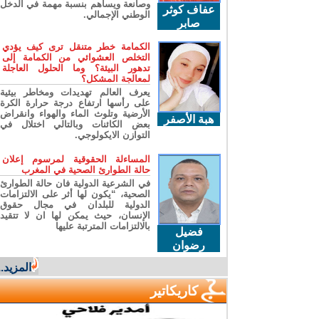
وصانعة ويساهم بنسبة مهمة في الدخل
عفاف كوثر
الوطني الإجمالي.
صابر
الكمامة خطر متنقل ترى كيف يؤدي
التخلص العشوائي من الكمامة إلى
تدهور البيئة؟ وما الحلول العاجلة
لمعالجة المشكل؟
يعرف العالم تهديدات ومخاطر بيئية
على رأسها ارتفاع درجة حرارة الكرة
الأرضية وتلوث الماء والهواء وانقراض
هبة الأصفر
بعض الكائنات وبالتالي اختلال في
التوازن الايكولوجي.
المساءلة الحقوقية لمرسوم إعلان
حالة الطوارئ الصحية في المغرب
في الشرعية الدولية فان حالة الطوارئ
الصحية، “يكون لها أثر على الالتزامات
الدولية للبلدان في مجال حقوق
الإنسان، حيث يمكن لها ان لا تتقيد
بالالتزامات المترتبة عليها
فضيل
رضوان
المزيد...
كاريكاتير