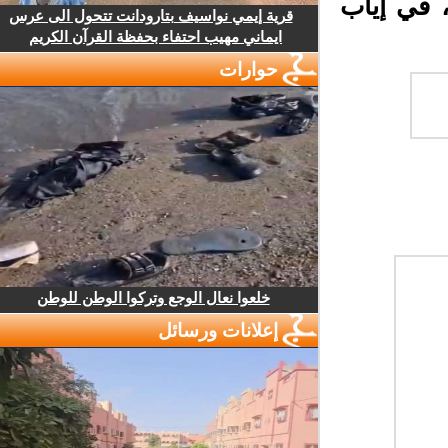
حد الماضي، في إياب
قرية إيمي نواسيف بتارودانت تتحول الى عرس
ايماني مهيب احتفاء بحفظة القرآن الكريم
حوارات
خلعوا نعال الوجع وتركوا الوطن للوطن
إعلانات ورسائل