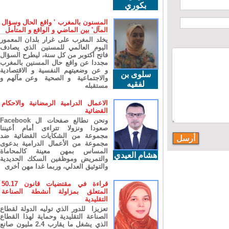
بكوري
المسنون بالمغرب ' واقع الحال وسؤال
المآل' بين الماضي و الواقع و المتأمل
يخلد المغرب على غرار بلدان المعمور
اليوم العالمي للمسنين الذي يصادف
فاتح أكتوبر من كل سنة، ليطرح السؤال
مجددا عن واقع حال المسنين بالمغرب
و عن وضعيتهم النفسية و الاقتصادية
سلوى بن
والاجتماعية و الصحية وعن مآلهم و
لفقيه
مستقبله
الاعمال الدرامية الرمضانية والاحكام
القضائية
ونحن نطالع صفحات ال Facebook
صعودا ونزولا تتراءى أمام أعيننا
مجموعة من الشكايات القضائية ضد
مجموعة من الأعمال الدرامية بدعوى
المساس بمهن معينة كالمحاماة
هشام العيدي
والتمريض وموظفين السكك الحديدية
والتوثيق العدلي، وربما غدا مهن أخرى
قراءة في مقتضيات قانون 50.17
المتعلق بمزاولة أنشطة الصناعة
التقليدية
تعزيزا للدور الذي توليه الدولة لقطاع
الصناعة التقليدية وحماية لهذا القطاع
الذي يشغل ما يقارب 2.4 مليون صانع