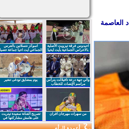
 العاصمة
احيدوس فرقة تيزويت الأصلية
اسوكز نتسلاتين بالعرس
بالاعراس الجماعية بأيت ايحيا
الجماعي ايت احيا جماعة حصيا
والي جهة درعة تافيلالت يترأس
يوم بمضايق تودغى تنغير
مراسم الإنصات للخطاب
الملكي السامي بمناسبة
الذكرى27 لعيد العرش المجيد
من سهرات مهرجان افران
تصريح الفنانة سعيدة تيتريت
على هامش مشاركتها في
مهرجان افران
أعمدة الرأي