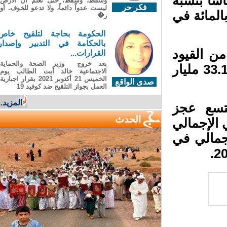
شا بنسبة
وسقطَ، وسقطَ، حتى تعلّم أن الأرضَ
فكر حر
ليست عدواً دائماً، ولا تدعو للخوف. أو
ئة إلى 72.8 مليار في سنة 2022 و1.9 بالمائة في
ر�
الحكومة بحاجة لتلقيح خاص
بالحكامة في التدبير وإصدار
 القيود
القرارات...
بعد خروج وزير الصحة والحماية
الصحية مع انخفاض جديد بنسبة 9.2 بالمائة إلى 33.1 مليار
الاجتماعية خالد أبت الطالب يوم
الخميس 21 أكتوبر 2021 بقرار اجبارية
صدى الواقع
العمل بجواز التلقيح ضد كوفيد 19
المزيد...
سع عجز
الحدث
داخلي الإجمالي
 الإجمالي في