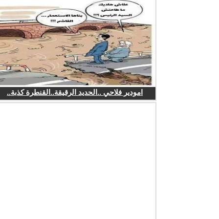
امودير فلاحي ..الحديد الرقيقة..القنطرة كذبة..