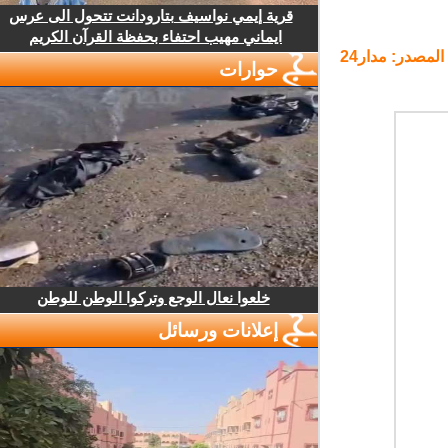
قرية إيمي نواسيف بتارودانت تتحول الى عرس
ايماني مهيب احتفاء بحفظة القرآن الكريم
لمصدر: مدار24
حوارات
خلعوا نعال الوجع وتركوا الوطن للوطن
إعلانات ورسائل