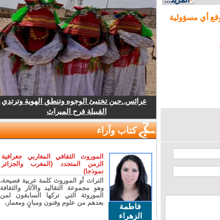
ع أي مسؤولية
عرائس..حين تختبئ الوجوه وتنطق الهوية وترتدي
القبيلة فرح الميراث
كتاب وآراء
الموروث الثقافي المغاربي جغرافية
الزمن المتجدد (المغرب والجزائر
نموذجا)
التراث أو الموروث كلمة عربية فصيحة،
وهو مجموعة التقاليد والآثار والثقافة
الموروثة التي تركها السابقون لمن
بعدهم من علوم وفنون ومبانٍ ومعمار،
فاطمة
الزهراء