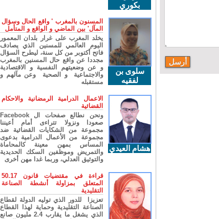
بكوري
المسنون بالمغرب ' واقع الحال وسؤال
المآل' بين الماضي و الواقع و المتأمل
يخلد المغرب على غرار بلدان المعمور
اليوم العالمي للمسنين الذي يصادف
فاتح أكتوبر من كل سنة، ليطرح السؤال
مجددا عن واقع حال المسنين بالمغرب
و عن وضعيتهم النفسية و الاقتصادية
سلوى بن
والاجتماعية و الصحية وعن مآلهم و
لفقيه
مستقبله
الاعمال الدرامية الرمضانية والاحكام
القضائية
ونحن نطالع صفحات ال Facebook
صعودا ونزولا تتراءى أمام أعيننا
مجموعة من الشكايات القضائية ضد
مجموعة من الأعمال الدرامية بدعوى
المساس بمهن معينة كالمحاماة
هشام العيدي
والتمريض وموظفين السكك الحديدية
والتوثيق العدلي، وربما غدا مهن أخرى
قراءة في مقتضيات قانون 50.17
المتعلق بمزاولة أنشطة الصناعة
التقليدية
تعزيزا للدور الذي توليه الدولة لقطاع
الصناعة التقليدية وحماية لهذا القطاع
الذي يشغل ما يقارب 2.4 مليون صانع