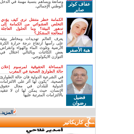
وصانعة ويساهم بنسبة مهمة في الدخل
عفاف كوثر
الوطني الإجمالي.
صابر
الكمامة خطر متنقل ترى كيف يؤدي
التخلص العشوائي من الكمامة إلى
تدهور البيئة؟ وما الحلول العاجلة
لمعالجة المشكل؟
يعرف العالم تهديدات ومخاطر بيئية
على رأسها ارتفاع درجة حرارة الكرة
الأرضية وتلوث الماء والهواء وانقراض
هبة الأصفر
بعض الكائنات وبالتالي اختلال في
التوازن الايكولوجي.
المساءلة الحقوقية لمرسوم إعلان
حالة الطوارئ الصحية في المغرب
في الشرعية الدولية فان حالة الطوارئ
الصحية، “يكون لها أثر على الالتزامات
الدولية للبلدان في مجال حقوق
الإنسان، حيث يمكن لها ان لا تتقيد
بالالتزامات المترتبة عليها
فضيل
رضوان
المزيد...
كاريكاتير