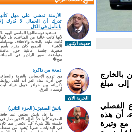
الأزمنة تمشي على مهل كأنها
تدرك أن الجمال لا يُدرك إلا
بالتأمل في الكل .
نستعيد نوسطالجيا الماضي اليوم ،لا
لأنها كانت خالية من المتاعب، بل لأنها
كانت مليئة بالدفء والاختلاف وبساطة
حديث الإثنين
الأشياء. الجميع كان يفرح بأمور
صغيرة: جلسة عائلية حول مائدة
متواضعة، صور الراديو في المساء،
ضح�
دمعة من ذاكرة
 بالخارج
من ترويع الإحساس بالغربة والضياع،
حين أدرك مناد العز أنه أتلف روابط
ائة لتصل إلى مبلغ
ذكرياته بين حوافر خيول قبيلة آيت
أوسمان البرق.
الحرية الان
 الفصلي
بانشُ الصغيرُ..( الجزء الثاني)
د الثلاثاء، أن هذه
ما عاد بانش يجلس عند حافة
الصخرة كأنها حدُّ العالم الأخير. صار في
مع وتيرة
جلسته تلكَ شيءٌ أقلُّ انكساراً مما كان
في البدايات.. شيءٌ يُشبِه من سقطَ،