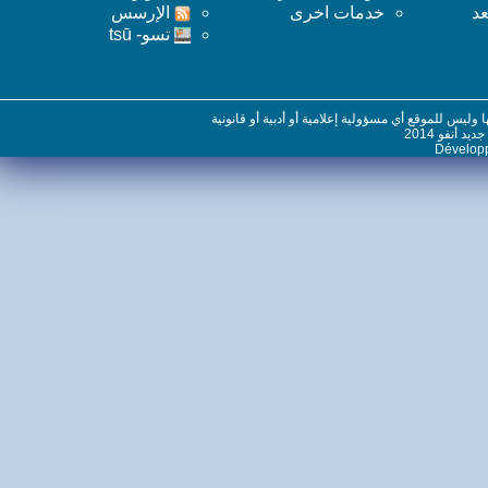
خدمات اخرى
اﻹرسس
تسو- tsū
س للموقع أي مسؤولية إعلامية أو أدبية أو قانونية
نفو 2014
Dévelo