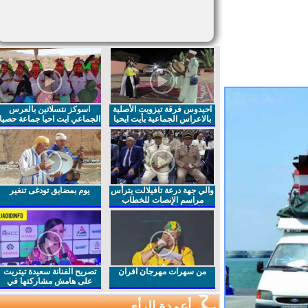
احيدوس فرقة تيزويت الأصلية
اسوكز نتسلاتين بالعرس
بالاعراس الجماعية بأيت ايحيا
الجماعي ايت احيا جماعة حصيا
والي جهة درعة تافيلالت يترأس
يوم بمضايق تودغى تنغير
مراسم الإنصات للخطاب
الملكي السامي بمناسبة
الذكرى27 لعيد العرش المجيد
من سهرات مهرجان افران
تصريح الفنانة سعيدة تيتريت
على هامش مشاركتها في
مهرجان افران
أعمدة الرأي