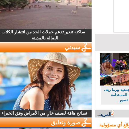
ساكنة تنغير تدعم حملات الحد من انتشار الكلاب
الضالة بالمدينة
سيدتي
ية بيرما ريف
لمستدامة
+صور
نصائح هامّة لصيف خالٍ من الأمراض وفق الخبراء
المزيد...
صورة وتعليق
ع أي مسؤولية