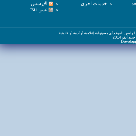
خدمات اخرى
اﻹرسس
تسو- tsū
س للموقع أي مسؤولية إعلامية أو أدبية أو قانونية
نفو 2014
Dévelo