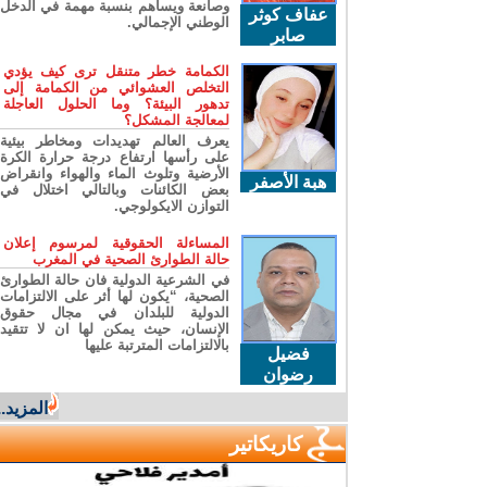
وصانعة ويساهم بنسبة مهمة في الدخل
عفاف كوثر
الوطني الإجمالي.
صابر
الكمامة خطر متنقل ترى كيف يؤدي
التخلص العشوائي من الكمامة إلى
تدهور البيئة؟ وما الحلول العاجلة
لمعالجة المشكل؟
يعرف العالم تهديدات ومخاطر بيئية
على رأسها ارتفاع درجة حرارة الكرة
الأرضية وتلوث الماء والهواء وانقراض
هبة الأصفر
بعض الكائنات وبالتالي اختلال في
التوازن الايكولوجي.
المساءلة الحقوقية لمرسوم إعلان
حالة الطوارئ الصحية في المغرب
في الشرعية الدولية فان حالة الطوارئ
الصحية، “يكون لها أثر على الالتزامات
الدولية للبلدان في مجال حقوق
الإنسان، حيث يمكن لها ان لا تتقيد
بالالتزامات المترتبة عليها
فضيل
رضوان
المزيد...
كاريكاتير