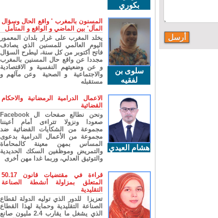
بكوري
المسنون بالمغرب ' واقع الحال وسؤال
المآل' بين الماضي و الواقع و المتأمل
يخلد المغرب على غرار بلدان المعمور
اليوم العالمي للمسنين الذي يصادف
فاتح أكتوبر من كل سنة، ليطرح السؤال
مجددا عن واقع حال المسنين بالمغرب
و عن وضعيتهم النفسية و الاقتصادية
سلوى بن
والاجتماعية و الصحية وعن مآلهم و
لفقيه
مستقبله
الاعمال الدرامية الرمضانية والاحكام
القضائية
ونحن نطالع صفحات ال Facebook
صعودا ونزولا تتراءى أمام أعيننا
مجموعة من الشكايات القضائية ضد
مجموعة من الأعمال الدرامية بدعوى
المساس بمهن معينة كالمحاماة
هشام العيدي
والتمريض وموظفين السكك الحديدية
والتوثيق العدلي، وربما غدا مهن أخرى
قراءة في مقتضيات قانون 50.17
المتعلق بمزاولة أنشطة الصناعة
التقليدية
تعزيزا للدور الذي توليه الدولة لقطاع
الصناعة التقليدية وحماية لهذا القطاع
الذي يشغل ما يقارب 2.4 مليون صانع