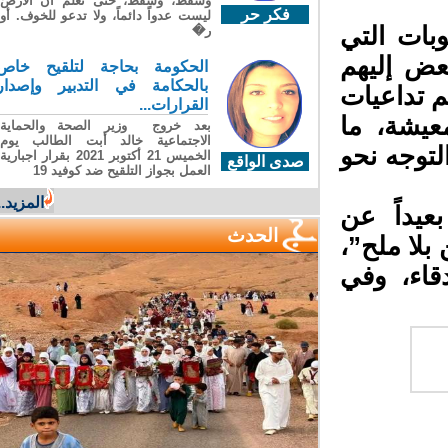
وسقطَ، وسقطَ، حتى تعلّم أن الأرضَ
فكر حر
ليست عدواً دائماً، ولا تدعو للخوف. أو
ر�
الحكومة بحاجة لتلقيح خاص
بالحكامة في التدبير وإصدار
القرارات...
بعد خروج وزير الصحة والحماية
الاجتماعية خالد أبت الطالب يوم
الخميس 21 أكتوبر 2021 بقرار اجبارية
صدى الواقع
العمل بجواز التلقيح ضد كوفيد 19
المزيد...
الحدث