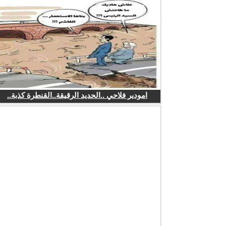
امودير فلاحي ..الحديد الرقيقة..القنطرة كذبة..