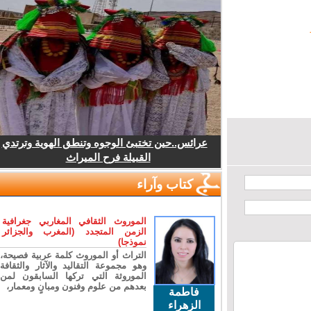
عرائس..حين تختبئ الوجوه وتنطق الهوية وترتدي
القبيلة فرح الميراث
كتاب وآراء
الموروث الثقافي المغاربي جغرافية
الزمن المتجدد (المغرب والجزائر
نموذجا)
التراث أو الموروث كلمة عربية فصيحة،
وهو مجموعة التقاليد والآثار والثقافة
الموروثة التي تركها السابقون لمن
بعدهم من علوم وفنون ومبانٍ ومعمار،
فاطمة
الزهراء