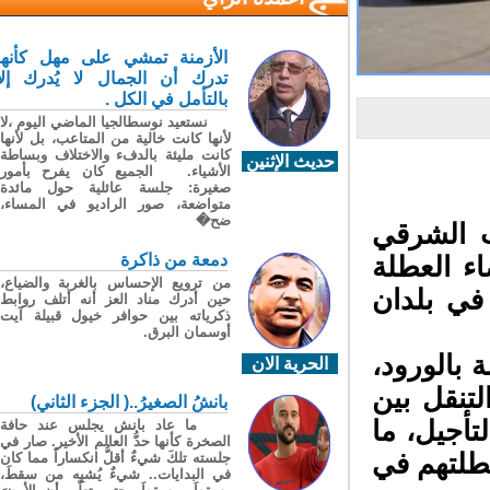
الأزمنة تمشي على مهل كأنها
تدرك أن الجمال لا يُدرك إلا
بالتأمل في الكل .
نستعيد نوسطالجيا الماضي اليوم ،لا
لأنها كانت خالية من المتاعب، بل لأنها
كانت مليئة بالدفء والاختلاف وبساطة
حديث الإثنين
الأشياء. الجميع كان يفرح بأمور
صغيرة: جلسة عائلية حول مائدة
متواضعة، صور الراديو في المساء،
ضح�
الجنوب الشرقي
دمعة من ذاكرة
من ترويع الإحساس بالغربة والضياع،
حين أدرك مناد العز أنه أتلف روابط
ذكرياته بين حوافر خيول قبيلة آيت
أوسمان البرق.
الحرية الان
بانشُ الصغيرُ..( الجزء الثاني)
ما عاد بانش يجلس عند حافة
الصخرة كأنها حدُّ العالم الأخير. صار في
جلسته تلكَ شيءٌ أقلُّ انكساراً مما كان
في البدايات.. شيءٌ يُشبِه من سقطَ،