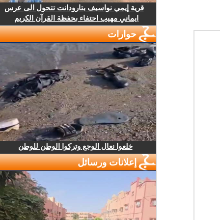
قرية إيمي نواسيف بتارودانت تتحول الى عرس
ايماني مهيب احتفاء بحفظة القرآن الكريم
حوارات
خلعوا نعال الوجع وتركوا الوطن للوطن
إعلانات ورسائل