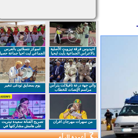
احيدوس فرقة تيزويت الأصلية
اسوكز نتسلاتين بالعرس
بالاعراس الجماعية بأيت ايحيا
الجماعي ايت احيا جماعة حصيا
والي جهة درعة تافيلالت يترأس
يوم بمضايق تودغى تنغير
مراسم الإنصات للخطاب
الملكي السامي بمناسبة
الذكرى27 لعيد العرش المجيد
من سهرات مهرجان افران
تصريح الفنانة سعيدة تيتريت
على هامش مشاركتها في
مهرجان افران
أعمدة الرأي