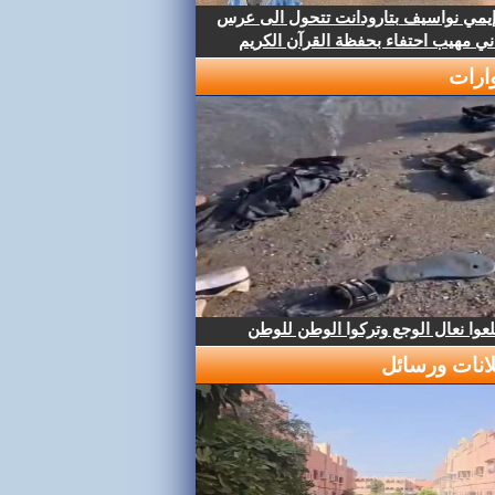
إيمي نواسيف بتارودانت تتحول الى عرس
ني مهيب احتفاء بحفظة القرآن الكريم
ارات
عوا نعال الوجع وتركوا الوطن للوطن
لانات ورسائل