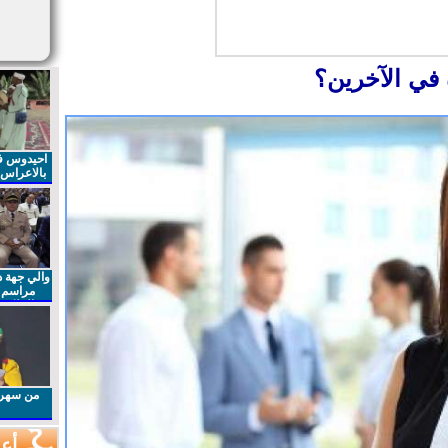
في الآخرين؟
احيدوس فر
بالاعراس ا
والي جهة د
مراسم 
الملكي 
الذكرى27 لعيد العرش المجيد
من سهرا
أعم