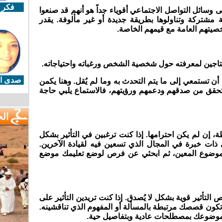
فكر 
 وسائل التواصل الاجتماعي أقوياء جداً هو أنهم قد صنعوا
لة مشتركة وتناولوها بطريقة جديدة أو غير مألوفة. يقدر
خصيتهم العامة مع قيمهم الخاصة.
حتاجين لمعرفته حول شخصية الشخص ورغباته واحتياجاته.
صدى ال
أن تستمعي إلى ما يتم التحدث به وما لم يُقل. وهنا يكمن
التحقق من صدقهم ودعمهم ورؤيتهم، فالاستماع يلبي حاجة
ال
 إن لم يكن احترامها. إذا كنت ترغبين في التأثير بشكل
 ذات خبرة في المجال الذي تسعين فيه لقيادة الآخرين.
لموضوع المعين، ثم ابحثي عن فرص لوضع تعليمك موضع
تأثير قوية بشكل لا يُصدق. إذا كنت تريدين التأثير على
كون قصصك مرتبطة بالمسألة أو المفهوم الذي تناقشينه.
 موضوعك بمصطلحات عادية وبتفاصيل حية.