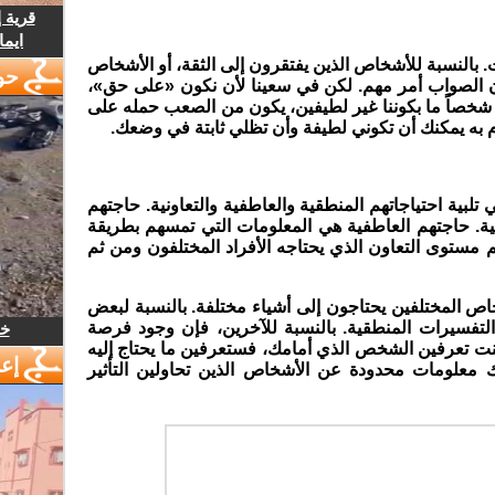
قرية 
ايما
 بالنسبة للأشخاص الذين يفتقرون إلى الثقة، أو الأشخاص
حو
فإن الصواب أمر مهم. لكن في سعينا لأن نكون «على حق»،
ي شخصاً ما بكوننا غير لطيفين، يكون من الصعب حمله على
يام به يمكنك أن تكوني لطيفة وأن تظلي ثابتة في وضعك.
تلبية احتياجاتهم المنطقية والعاطفية والتعاونية. حاجتهم
مية. حاجتهم العاطفية هي المعلومات التي تمسهم بطريقة
م مستوى التعاون الذي يحتاجه الأفراد المختلفون ومن ثم
اص المختلفين يحتاجون إلى أشياء مختلفة. بالنسبة لبعض
 التفسيرات المنطقية. بالنسبة للآخرين، فإن وجود فرصة
خل
كنت تعرفين الشخص الذي أمامك، فستعرفين ما يحتاج إليه
إع
يك معلومات محدودة عن الأشخاص الذين تحاولين التأثير