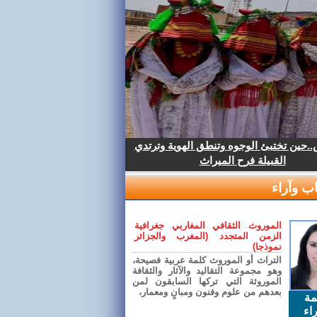
.حين تختبئ الوجوه وتنطق الهوية وترتدي
القبيلة فرح الميراث
ب وآراء
الموروث الثقافي المغاربي جغرافية
الزمن المتجدد (المغرب والجزائر
نموذجا)
التراث أو الموروث كلمة عربية فصيحة،
وهو مجموعة التقاليد والآثار والثقافة
الموروثة التي تركها السابقون لمن
بعدهم من علوم وفنون ومبانٍ ومعمار،
مة
اء