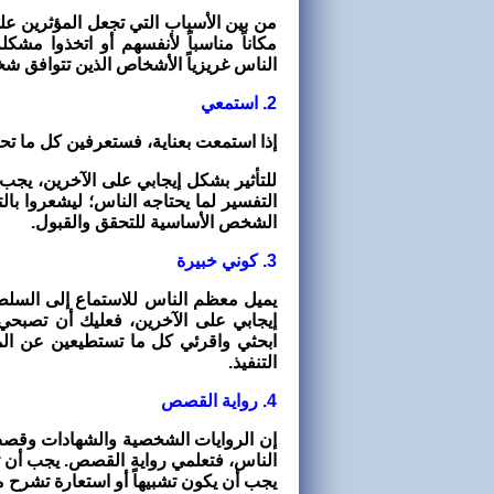
من بين الأسباب التي تجعل المؤثرين على
مكاناً مناسباً لأنفسهم أو اتخذوا مشك
الناس غريزياً الأشخاص الذين تتوافق ش
2. استمعي
إذا استمعت بعناية، فستعرفين كل ما ت
للتأثير بشكل إيجابي على الآخرين، يجب 
التفسير لما يحتاجه الناس؛ ليشعروا ب
الشخص الأساسية للتحقق والقبول.
3. كوني خبيرة
يميل معظم الناس للاستماع إلى السلطة،
إيجابي على الآخرين، فعليك أن تصبحي
ابحثي واقرئي كل ما تستطيعين عن ا
التنفيذ.
4. رواية القصص
إن الروايات الشخصية والشهادات وقصص ال
الناس، فتعلمي رواية القصص. يجب أن ت
يجب أن يكون تشبيهاً أو استعارة تشرح