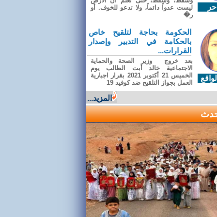
وسقطَ، وسقطَ، حتى تعلّم أن الأرضَ
حر
ليست عدواً دائماً، ولا تدعو للخوف. أو
ر�
الحكومة بحاجة لتلقيح خاص
بالحكامة في التدبير وإصدار
القرارات...
بعد خروج وزير الصحة والحماية
الاجتماعية خالد أبت الطالب يوم
الخميس 21 أكتوبر 2021 بقرار اجبارية
واقع
العمل بجواز التلقيح ضد كوفيد 19
المزيد...
حدث