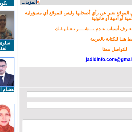
المزيد...
بكو
 الموقع تعبر عن رأي أصحابها وليس للموقع أي مسؤولية
مية أو أدبية أو قانونية
تـعـرف أسباب عـدم نـــشــــر تـعـلـيـقـك
 هنـا للكتابة بالعربية
سلوى
لفقي
للتواصل معنا
jadidinfo.com@gmai
هشام ال