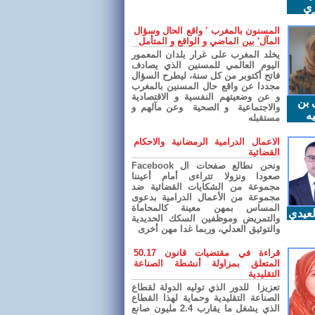
ري
المسنون بالمغرب ' واقع الحال وسؤال
المآل' بين الماضي و الواقع و المتأمل
يخلد المغرب على غرار بلدان المعمور
اليوم العالمي للمسنين الذي يصادف
فاتح أكتوبر من كل سنة، ليطرح السؤال
مجددا عن واقع حال المسنين بالمغرب
و عن وضعيتهم النفسية و الاقتصادية
 بن
والاجتماعية و الصحية وعن مآلهم و
ه
مستقبله
الاعمال الدرامية الرمضانية والاحكام
القضائية
ونحن نطالع صفحات ال Facebook
صعودا ونزولا تتراءى أمام أعيننا
مجموعة من الشكايات القضائية ضد
مجموعة من الأعمال الدرامية بدعوى
المساس بمهن معينة كالمحاماة
عيدي
والتمريض وموظفين السكك الحديدية
والتوثيق العدلي، وربما غدا مهن أخرى
قراءة في مقتضيات قانون 50.17
المتعلق بمزاولة أنشطة الصناعة
التقليدية
تعزيزا للدور الذي توليه الدولة لقطاع
الصناعة التقليدية وحماية لهذا القطاع
الذي يشغل ما يقارب 2.4 مليون صانع