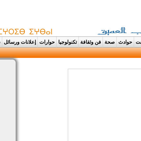
غت
حوادث
صحة
فن وثقافة
تكنولوجيا
حوارات
إعلانات ورسائل
س
دانت تتحول الى عرس ايماني مهيب |