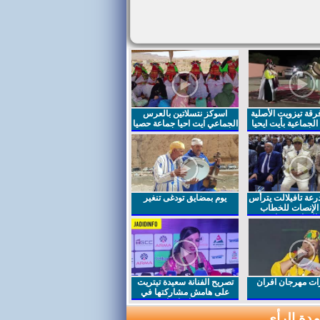
قة تيزويت الأصلية
اسوكز نتسلاتين بالعرس
لجماعية بأيت ايحيا
الجماعي ايت احيا جماعة حصيا
رعة تافيلالت يترأس
يوم بمضايق تودغى تنغير
الإنصات للخطاب
السامي بمناسبة
ت مهرجان افران
تصريح الفنانة سعيدة تيتريت
على هامش مشاركتها في
مهرجان افران
دة الرأي