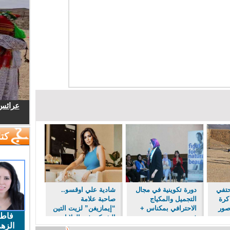
عرائس.
كتا
حتفي
دورة تكوينية في مجال
شادية علي اوقسو..
كرة
التجميل والمكياج
صاحبة علامة
صور
الاحترافي بمكناس +
“إيمازيغن” لزيت التين
فاط
فيديو و صور
الشوكي في الولايات
الزهر
المتحدة