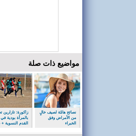
مواضيع ذات صلة
نصائح هامّة لصيف خالٍ
زاكورة: تازارين ت
من الأمراض وفق
بالمرأة بودية في 
الخبراء
القدم النسوية + 