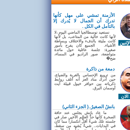
الأزمنة تمشي على مهل كأنها
تدرك أن الجمال لا يُدرك إلا
بالتأمل في الكل .
نستعيد نوسطالجيا الماضي اليوم ،لا
لأنها كانت خالية من المتاعب، بل لأنها
كانت مليئة بالدفء والاختلاف وبساطة
إثنين
الأشياء. الجميع كان يفرح بأمور
صغيرة: جلسة عائلية حول مائدة
متواضعة، صور الراديو في المساء،
ضح�
دمعة من ذاكرة
من ترويع الإحساس بالغربة والضياع،
حين أدرك مناد العز أنه أتلف روابط
ذكرياته بين حوافر خيول قبيلة آيت
أوسمان البرق.
الان
بانشُ الصغيرُ..( الجزء الثاني)
ما عاد بانش يجلس عند حافة
الصخرة كأنها حدُّ العالم الأخير. صار في
جلسته تلكَ شيءٌ أقلُّ انكساراً مما كان
في البدايات.. شيءٌ يُشبِه من سقطَ،