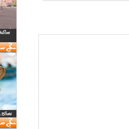
ساكنة 
سي
نصائح 
صو