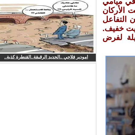
في ميامي
 الأركان
التفاعل
زيت خفيف.
ة لفرض
امودير فلاحي ..الحديد الرقيقة..القنطرة كذبة..