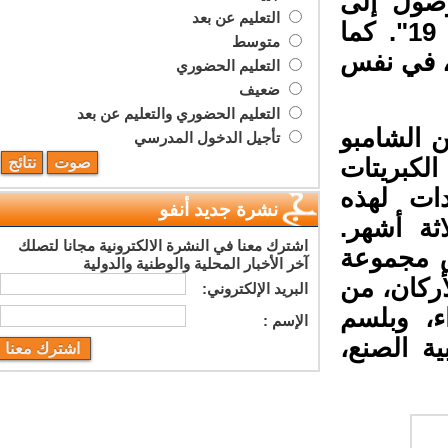
صول إلى
التعليم عن بعد
الولايات المتحدة نظرًا للقيود المرتبطة بكوفيد 19". كما
متوسط
 في نفس
التعليم الحضوري
ضعيف
التعليم الحضوري والتعليم عن بعد
 الشامبو
تأجيل الدخول المدرسي
لكبريتات
ات لهذه
نشرة جديد أنفو
ة أشهر.
اشترك معنا في النشرة الالكترونية مجانا لتصلك
 مجموعة
آخر الأخبار المحلية والوطنية والدولية
 زيت الأركان، من
البريد اﻹلكتروني:
، وبلسم
اﻹسم :
 الصنع،