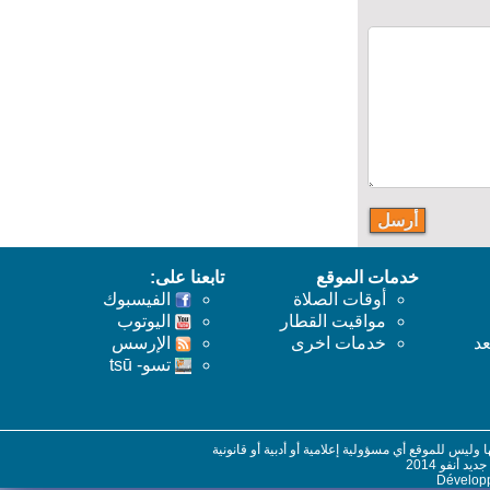
خدمات الموقع
تابعنا على:
أوقات الصلاة
الفيسبوك
مواقيت القطار
اليوتوب
خدمات اخرى
اﻹرسس
تسو- tsū
س للموقع أي مسؤولية إعلامية أو أدبية أو قانونية
نفو 2014
Dévelo