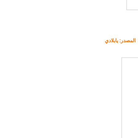
لمصدر: يابلادي