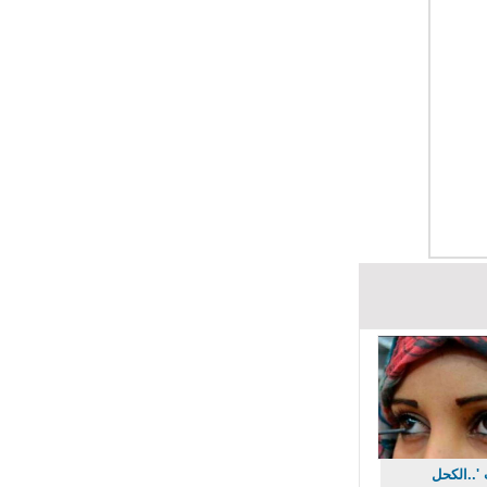
 '..الكحل