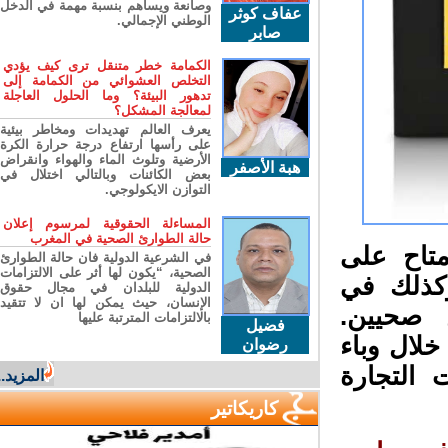
وصانعة ويساهم بنسبة مهمة في الدخل
عفاف كوثر
الوطني الإجمالي.
صابر
الكمامة خطر متنقل ترى كيف يؤدي
التخلص العشوائي من الكمامة إلى
تدهور البيئة؟ وما الحلول العاجلة
لمعالجة المشكل؟
يعرف العالم تهديدات ومخاطر بيئية
على رأسها ارتفاع درجة حرارة الكرة
الأرضية وتلوث الماء والهواء وانقراض
هبة الأصفر
بعض الكائنات وبالتالي اختلال في
التوازن الايكولوجي.
المساءلة الحقوقية لمرسوم إعلان
حالة الطوارئ الصحية في المغرب
تاح على
في الشرعية الدولية فان حالة الطوارئ
الصحية، “يكون لها أثر على الالتزامات
كذلك في
الدولية للبلدان في مجال حقوق
الإنسان، حيث يمكن لها ان لا تتقيد
صحيين.
بالالتزامات المترتبة عليها
فضيل
ال وباء
رضوان
التجارة
المزيد...
كاريكاتير