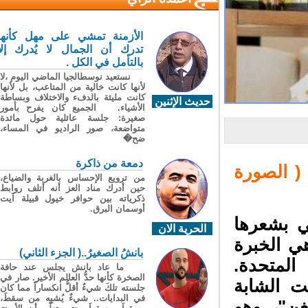
الأزمنة تمشي على مهل كأنها
تدرك أن الجمال لا يُدرك إلا
بالتأمل في الكل .
نستعيد نوسطالجيا الماضي اليوم ،لا
لأنها كانت خالية من المتاعب، بل لأنها
كانت مليئة بالدفء والاختلاف وبساطة
حديث الإثنين
الأشياء. الجميع كان يفرح بأمور
صغيرة: جلسة عائلية حول مائدة
متواضعة، صور الراديو في المساء،
ضح�
دمعة من ذاكرة
( الصورة
من ترويع الإحساس بالغربة والضياع،
حين أدرك مناد العز أنه أتلف روابط
ذكرياته بين حوافر خيول قبيلة آيت
أوسمان البرق.
 بشعرها
الحرية الان
ي الخبرة
بانشُ الصغيرُ..( الجزء الثاني)
لمتحدة.
ما عاد بانش يجلس عند حافة
الصخرة كأنها حدُّ العالم الأخير. صار في
ت الشابة
جلسته تلكَ شيءٌ أقلُّ انكساراً مما كان
في البدايات.. شيءٌ يُشبِه من سقطَ،
غن"، وهو