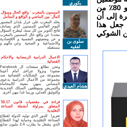
بكوري
يعملون على مزج 20٪ من زيت التين الشوكي و 80٪ من
المسنون بالمغرب ' واقع الحال وسؤال
ة إلى أن
المآل' بين الماضي و الواقع و المتأمل
يخلد المغرب على غرار بلدان المعمور
جعل هذا
اليوم العالمي للمسنين الذي يصادف
فاتح أكتوبر من كل سنة، ليطرح السؤال
ن الشوكي
مجددا عن واقع حال المسنين بالمغرب
و عن وضعيتهم النفسية و الاقتصادية
سلوى بن
والاجتماعية و الصحية وعن مآلهم و
لفقيه
مستقبله
الاعمال الدرامية الرمضانية والاحكام
القضائية
ونحن نطالع صفحات ال Facebook
صعودا ونزولا تتراءى أمام أعيننا
مجموعة من الشكايات القضائية ضد
مجموعة من الأعمال الدرامية بدعوى
المساس بمهن معينة كالمحاماة
هشام العيدي
والتمريض وموظفين السكك الحديدية
والتوثيق العدلي، وربما غدا مهن أخرى
قراءة في مقتضيات قانون 50.17
المتعلق بمزاولة أنشطة الصناعة
التقليدية
تعزيزا للدور الذي توليه الدولة لقطاع
الصناعة التقليدية وحماية لهذا القطاع
الذي يشغل ما يقارب 2.4 مليون صانع