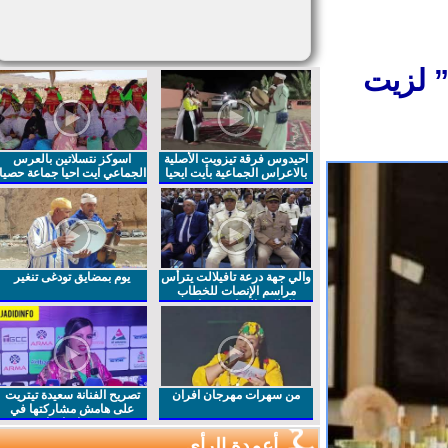
 لزيت
احيدوس فرقة تيزويت الأصلية
اسوكز نتسلاتين بالعرس
بالاعراس الجماعية بأيت ايحيا
الجماعي ايت احيا جماعة حصيا
والي جهة درعة تافيلالت يترأس
يوم بمضايق تودغى تنغير
مراسم الإنصات للخطاب
الملكي السامي بمناسبة
الذكرى27 لعيد العرش المجيد
من سهرات مهرجان افران
تصريح الفنانة سعيدة تيتريت
على هامش مشاركتها في
مهرجان افران
أعمدة الرأي