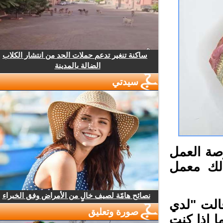
ساكنة تنغير تدعم حملات الحد من انتشار الكلاب
الضالة بالمدينة
سيدتي
صة العمل
لك معمل
نصائح هامّة لصيف خالٍ من الأمراض وفق الخبراء
وقالت "لدي
صورة وتعليق
 إذا كنت