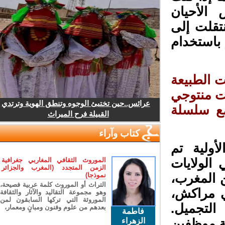
لأحيان
تقلت إلى
باستخدام
 الطبيعة
 وفي عام 2019، أطلقت منتوجي
عرائس..حين تختبئ الوجوه وتنطق الهوية وترتدي
ع سلسلة
القبيلة فرح الميراث
كتاب وآراء
ولية تم
الموروث الثقافي المغاربي جغرافية
الولايات
الزمن المتجدد (المغرب والجزائر
نموذجا)
 المغرب،
التراث أو الموروث كلمة عربية فصيحة،
 مع Riad des Aromas في مراكش،
وهو مجموعة التقاليد والآثار والثقافة
الموروثة التي تركها السابقون لمن
تجميل.
بعدهم من علوم وفنون ومبانٍ ومعمار،
فاطمة
الزهراء
ة موظفين