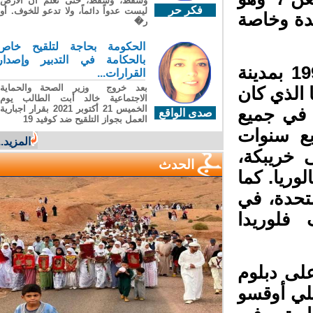
وسقطَ، وسقطَ، حتى تعلّم أن الأرضَ
فكر حر
ليست عدواً دائماً، ولا تدعو للخوف. أو
دة وخاصة
ر�
الحكومة بحاجة لتلقيح خاص
بالحكامة في التدبير وإصدار
ولدت هذه المغربية من أصل أمازيغي، عام 1992 بمدينة
القرارات...
بعد خروج وزير الصحة والحماية
الذي كان
الاجتماعية خالد أبت الطالب يوم
الخميس 21 أكتوبر 2021 بقرار اجبارية
في جميع
صدى الواقع
العمل بجواز التلقيح ضد كوفيد 19
ع سنوات
المزيد...
خريبكة،
الحدث
ريا. كما
تحدة، في
فلوريدا
ى دبلوم
لي أوقسو