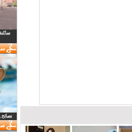
ساكنة 
سي
نصائح 
صو