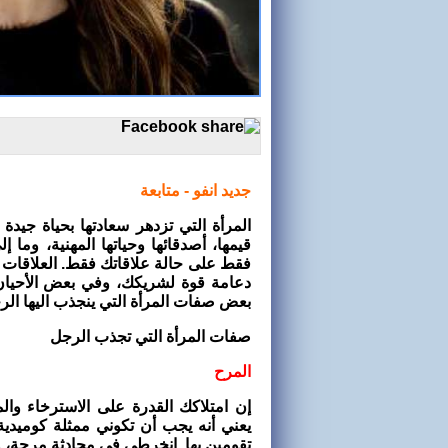
جديد انفو - متابعة
المرأة التي تزدهر سعادتها بحياة جيدة 
قيمها، أصدقائها وحياتها المهنية، وما 
فقط على حالة علاقاتك فقط. العلاقات ا
دعامة قوة لشريكك، وفي بعض الأحيان 
بعض صفات المرأة التي ينجذب اليها ا
صفات المرأة التي تجذب الرجل
المرح
إن امتلاكك القدرة على الاسترخاء وال
يعني أنه يجب أن تكوني ممثلة كوميد
تقومين بها. انخرطي في محادثة مرحة، و