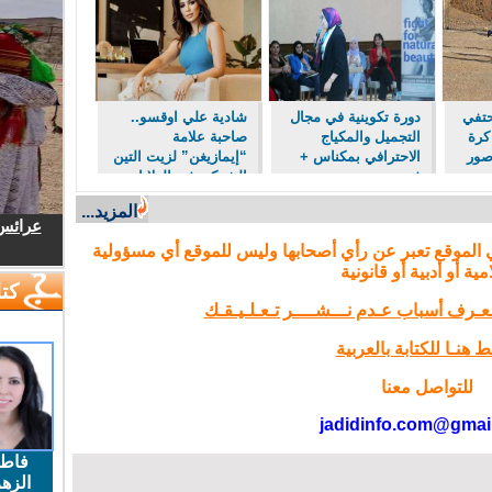
حتفي
دورة تكوينية في مجال
شادية علي اوقسو..
كرة
التجميل والمكياج
صاحبة علامة
صور
الاحترافي بمكناس +
“إيمازيغن” لزيت التين
فيديو و صور
الشوكي في الولايات
المتحدة
المزيد...
عرائس.
 الموقع تعبر عن رأي أصحابها وليس للموقع أي مسؤولية
مية أو أدبية أو قانونية
كتا
تـعـرف أسباب عـدم نـــشــــر تـعـلـيـقـك
 هنـا للكتابة بالعربية
للتواصل معنا
jadidinfo.com@gmai
فاط
الزهر