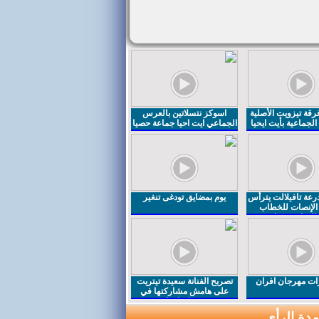
قة تيزويت الأصلية
اسوكز نتسلاتين بالعرس
لجماعية بأيت ايحيا
الجماعي ايت احيا جماعة حصيا
رعة تافيلالت يترأس
يوم بمضايق تودغى تنغير
الإنصات للخطاب
السامي بمناسبة
ت مهرجان افران
تصريح الفنانة سعيدة تيتريت
على هامش مشاركتها في
مهرجان افران
دة الرأي