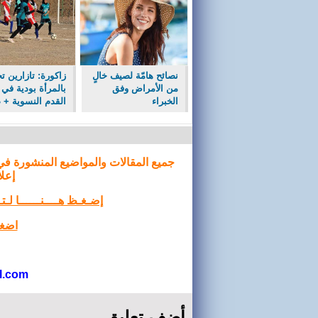
نصائح هامّة لصيف خالٍ
زاكورة: تازارين ت
من الأمراض وفق
بالمرأة بودية في 
الخبراء
القدم النسوية + 
جميع المقالات والمواضيع المنشورة في
إعلا
إضـغـظ هــــنــــــا لـ
اضغط
l.com
أضف تعليق