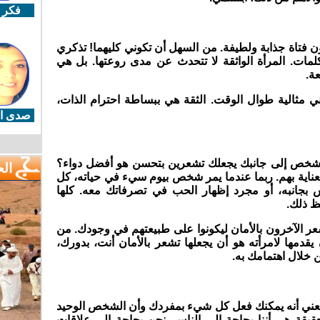
فكر 
دون فتاة جذابة ولطيفة. من السهل أن تكوني كليهما! تذكري
مات. المرأة الواثقة لا تتحدث عن مدى روعتها. بل هي
عة.
ني مثالية طوال الوقت. الثقة هي ببساطة احترام الذات،
صدى ال
 شخص إلى جانبك يجعلك تشعرين بتحسن هو أفضل دواء؟
ال
ناية بهم. ربما عندما يمر شخص بيوم سيء في حياته، كل
س بجانبه، أو مجرد إظهار الحب في تصرفاتك معه. كلها
ظ ذلك.
عر الآخرون بالأمان ليكونوا على طبيعتهم في وجودك. من
قدمها لامرأته هو أن يجعلها تشعر بالأمان أنت، بدورك،
 خلال اهتمامك به.
ل يعني أنه يمكنك فعل كل شيء بمفردك وأن الشخص الوحيد
قيقة هي أننا بحاجة إلى الناس. نحن بحاجة إلى علاقات