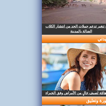
تنغير تدعم حملات الحد من انتشار الكلاب
الضالة بالمدينة
دتي
هامّة لصيف خالٍ من الأمراض وفق الخبراء
رة وتعليق