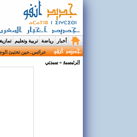
أخبار
رياضة
تربية وتعليم
تمازي
عرائس..حين تختبئ الوجو
الرئيسية
»
سيدتي