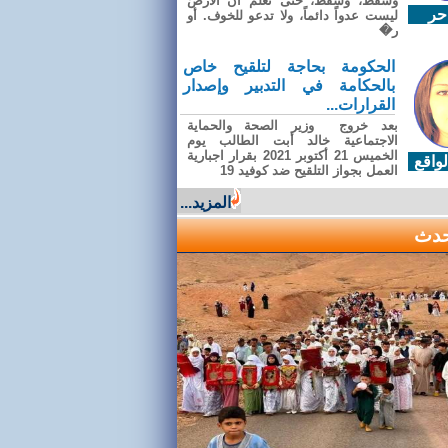
وسقطَ، وسقطَ، حتى تعلّم أن الأرضَ
حر
ليست عدواً دائماً، ولا تدعو للخوف. أو
ر�
الحكومة بحاجة لتلقيح خاص
بالحكامة في التدبير وإصدار
القرارات...
بعد خروج وزير الصحة والحماية
الاجتماعية خالد أبت الطالب يوم
الخميس 21 أكتوبر 2021 بقرار اجبارية
واقع
العمل بجواز التلقيح ضد كوفيد 19
المزيد...
حدث