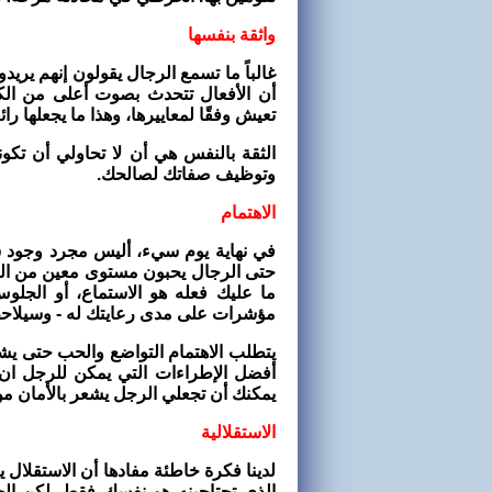
واثقة بنفسها
غالباً ما تسمع الرجال يقولون إنهم يري
أن الأفعال تتحدث بصوت أعلى من الكل
تعيش وفقًا لمعاييرها، وهذا ما يجعلها رائ
الثقة بالنفس هي أن لا تحاولي أن تكو
وتوظيف صفاتك لصالحك.
الاهتمام
في نهاية يوم سيء، أليس مجرد وجود
حتى الرجال يحبون مستوى معين من الع
ما عليك فعله هو الاستماع، أو الجلو
مؤشرات على مدى رعايتك له - وسيلاح
يتطلب الاهتمام التواضع والحب حتى يش
أفضل الإطراءات التي يمكن للرجل ان ي
يمكنك أن تجعلي الرجل يشعر بالأمان من
الاستقلالية
لدينا فكرة خاطئة مفادها أن الاستقلا
الذي تحتاجينه هو نفسك فقط. لكن الح