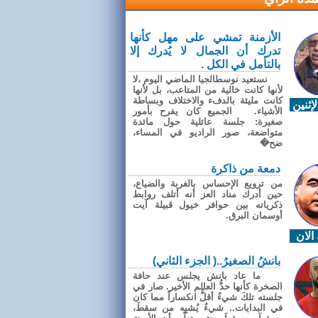
الأزمنة تمشي على مهل كأنها
تدرك أن الجمال لا يُدرك إلا
بالتأمل في الكل .
نستعيد نوسطالجيا الماضي اليوم ،لا
لأنها كانت خالية من المتاعب، بل لأنها
كانت مليئة بالدفء والاختلاف وبساطة
إثنين
الأشياء. الجميع كان يفرح بأمور
صغيرة: جلسة عائلية حول مائدة
متواضعة، صور الراديو في المساء،
ضح�
دمعة من ذاكرة
من ترويع الإحساس بالغربة والضياع،
حين أدرك مناد العز أنه أتلف روابط
ذكرياته بين حوافر خيول قبيلة آيت
أوسمان البرق.
الان
بانشُ الصغيرُ..( الجزء الثاني)
ما عاد بانش يجلس عند حافة
الصخرة كأنها حدُّ العالم الأخير. صار في
جلسته تلكَ شيءٌ أقلُّ انكساراً مما كان
في البدايات.. شيءٌ يُشبِه من سقطَ،