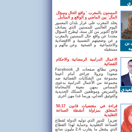
ري
المسنون بالمغرب ' واقع الحال وسؤال
المآل' بين الماضي و الواقع و المتأمل
يخلد المغرب على غرار بلدان المعمور
اليوم العالمي للمسنين الذي يصادف
فاتح أكتوبر من كل سنة، ليطرح السؤال
مجددا عن واقع حال المسنين بالمغرب
و عن وضعيتهم النفسية و الاقتصادية
 بن
والاجتماعية و الصحية وعن مآلهم و
ه
مستقبله
الاعمال الدرامية الرمضانية والاحكام
القضائية
ونحن نطالع صفحات ال Facebook
صعودا ونزولا تتراءى أمام أعيننا
مجموعة من الشكايات القضائية ضد
مجموعة من الأعمال الدرامية بدعوى
المساس بمهن معينة كالمحاماة
عيدي
والتمريض وموظفين السكك الحديدية
والتوثيق العدلي، وربما غدا مهن أخرى
قراءة في مقتضيات قانون 50.17
المتعلق بمزاولة أنشطة الصناعة
التقليدية
تعزيزا للدور الذي توليه الدولة لقطاع
الصناعة التقليدية وحماية لهذا القطاع
الذي يشغل ما يقارب 2.4 مليون صانع