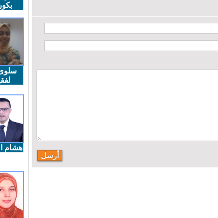
بكو
سلوى
لفقي
هشام ال