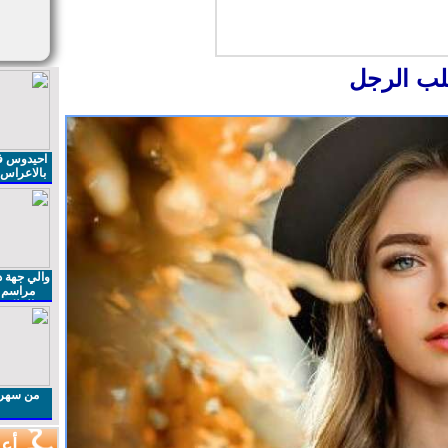
ب الرجل
احيدوس فر
بالاعراس ا
والي جهة د
مراسم 
الملكي 
الذكرى27 لعيد العرش المجيد
من سهرا
أعم