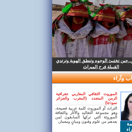
.حين تختبئ الوجوه وتنطق الهوية وترتدي
القبيلة فرح الميراث
ب وآراء
الموروث الثقافي المغاربي جغرافية
الزمن المتجدد (المغرب والجزائر
نموذجا)
التراث أو الموروث كلمة عربية فصيحة،
وهو مجموعة التقاليد والآثار والثقافة
الموروثة التي تركها السابقون لمن
بعدهم من علوم وفنون ومبانٍ ومعمار،
مة
اء