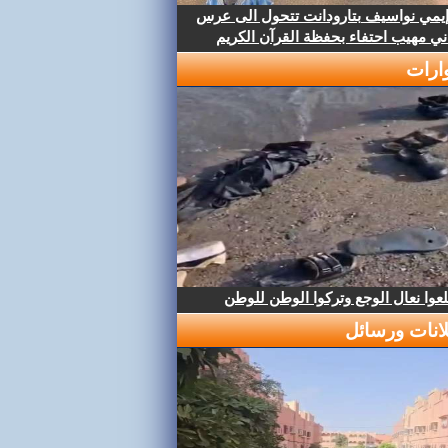
إيمي نواسيف بتارودانت تتحول الى عرس
ني مهيب احتفاء بحفظة القرآن الكريم
ارات
عوا نعال الوجع وتركوا الوطن للوطن
لانات ورسائل