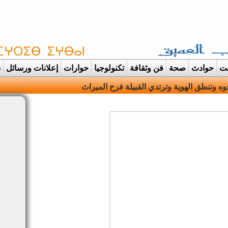
غت
حوادث
صحة
فن وثقافة
تكنولوجيا
حوارات
إعلانات ورسائل
س
ه وتنطق الهوية وترتدي القبيلة فرح الميراث