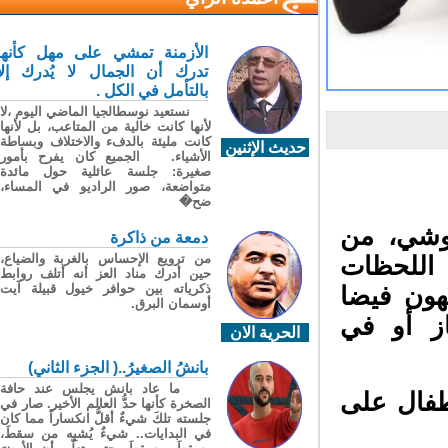
الأزمنة تمشي على مهل كأنها
تدرك أن الجمال لا يُدرك إلا
بالتأمل في الكل .
نستعيد نوسطالجيا الماضي اليوم ،لا
لأنها كانت خالية من المتاعب، بل لأنها
كانت مليئة بالدفء والاختلاف وبساطة
حديث الإثنين
الأشياء. الجميع كان يفرح بأمور
صغيرة: جلسة عائلية حول مائدة
متواضعة، صور الراديو في المساء،
ضح�
وشي، من
دمعة من ذاكرة
من ترويع الإحساس بالغربة والضياع،
اللحظات
حين أدرك مناد العز أنه أتلف روابط
ذكرياته بين حوافر خيول قبيلة آيت
هون فيضا
أوسمان البرق.
ز أو في
الحرية الان
بانشُ الصغيرُ..( الجزء الثاني)
ما عاد بانش يجلس عند حافة
فال على
الصخرة كأنها حدُّ العالم الأخير. صار في
جلسته تلكَ شيءٌ أقلُّ انكساراً مما كان
في البدايات.. شيءٌ يُشبِه من سقطَ،