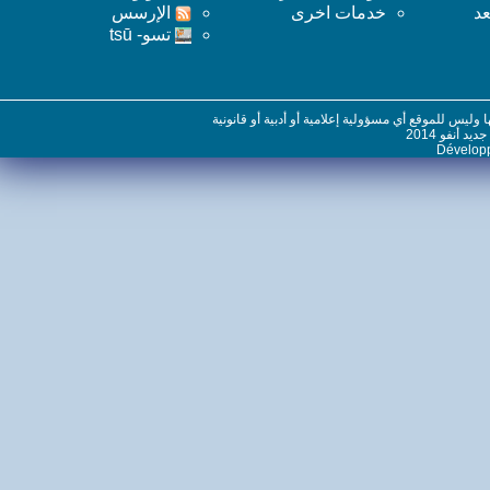
خدمات اخرى
اﻹرسس
تسو- tsū
س للموقع أي مسؤولية إعلامية أو أدبية أو قانونية
نفو 2014
Dévelo