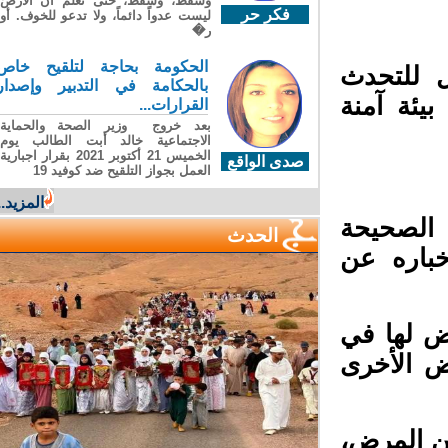
وسقطَ، وسقطَ، حتى تعلّم أن الأرضَ
فكر حر
ليست عدواً دائماً، ولا تدعو للخوف. أو
ر�
الحكومة بحاجة لتلقيح خاص
 للتحدث
بالحكامة في التدبير وإصدار
ئة آمنة
القرارات...
بعد خروج وزير الصحة والحماية
الاجتماعية خالد أبت الطالب يوم
الخميس 21 أكتوبر 2021 بقرار اجبارية
صدى الواقع
العمل بجواز التلقيح ضد كوفيد 19
المزيد...
الصحيحة
الحدث
باره عن
ض لها في
 الأخرى
 المرض،