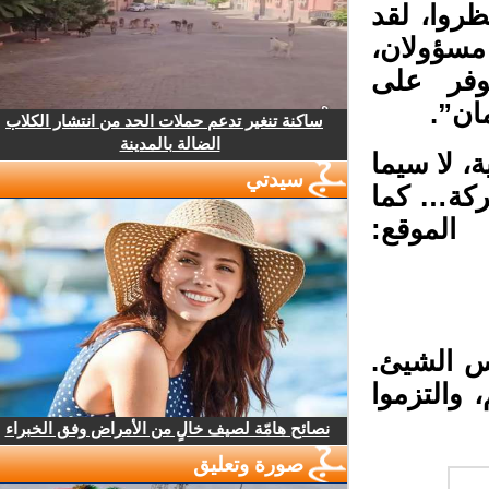
روا، لقد
مسؤولان،
وفر على
ن”.
ساكنة تنغير تدعم حملات الحد من انتشار الكلاب
الضالة بالمدينة
، لا سيما
سيدتي
كة… كما
موقع:
س الشيئ.
والتزموا
نصائح هامّة لصيف خالٍ من الأمراض وفق الخبراء
صورة وتعليق