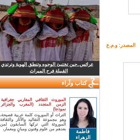
المصدر: و.م.ع
عرائس..حين تختبئ الوجوه وتنطق الهوية وترتدي
القبيلة فرح الميراث
كتاب وآراء
الموروث الثقافي المغاربي جغرافية
الزمن المتجدد (المغرب والجزائر
نموذجا)
التراث أو الموروث كلمة عربية فصيحة،
وهو مجموعة التقاليد والآثار والثقافة
الموروثة التي تركها السابقون لمن
بعدهم من علوم وفنون ومبانٍ ومعمار،
فاطمة
الزهراء