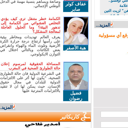
ي اوقسو..
وصانعة ويساهم بنسبة مهمة في الدخل
عفاف كوثر
امة
الوطني الإجمالي.
صابر
” لزيت التين
ي الولايات
الكمامة خطر متنقل ترى كيف يؤدي
التخلص العشوائي من الكمامة إلى
المزيد...
تدهور البيئة؟ وما الحلول العاجلة
لمعالجة المشكل؟
ع أي مسؤولية
يعرف العالم تهديدات ومخاطر بيئية
على رأسها ارتفاع درجة حرارة الكرة
الأرضية وتلوث الماء والهواء وانقراض
هبة الأصفر
بعض الكائنات وبالتالي اختلال في
التوازن الايكولوجي.
المساءلة الحقوقية لمرسوم إعلان
حالة الطوارئ الصحية في المغرب
في الشرعية الدولية فان حالة الطوارئ
الصحية، “يكون لها أثر على الالتزامات
الدولية للبلدان في مجال حقوق
الإنسان، حيث يمكن لها ان لا تتقيد
بالالتزامات المترتبة عليها
فضيل
رضوان
المزيد...
كاريكاتير