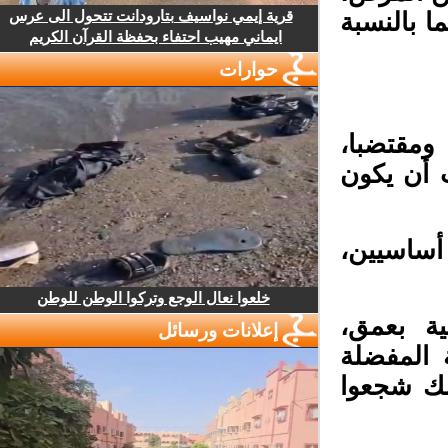
قرية إيمي نواسيف بتارودانت تتحول الى عرس
 بالنسبة
ايماني مهيب احتفاء بحفظة القرآن الكريم
حوارات
ومقتضبا،
أن يكون
أساسيين،
خلعوا نعال الوجع وتركوا الوطن للوطن
ة بعمق،
إعلانات ورسائل
المفضلة
لك شجعوا