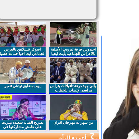
احيدوس فرقة تيزويت الأصلية
اسوكز نتسلاتين بالعرس
بالاعراس الجماعية بأيت ايحيا
الجماعي ايت احيا جماعة حصيا
والي جهة درعة تافيلالت يترأس
يوم بمضايق تودغى تنغير
مراسم الإنصات للخطاب
الملكي السامي بمناسبة
الذكرى27 لعيد العرش المجيد
من سهرات مهرجان افران
تصريح الفنانة سعيدة تيتريت
على هامش مشاركتها في
مهرجان افران
أعمدة الرأي