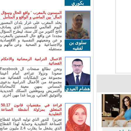
بكوري
المسنون بالمغرب ' واقع الحال وسؤال
المآل' بين الماضي و الواقع و المتأمل
يخلد المغرب على غرار بلدان المعمور
اليوم العالمي للمسنين الذي يصادف
فاتح أكتوبر من كل سنة، ليطرح السؤال
مجددا عن واقع حال المسنين بالمغرب
و عن وضعيتهم النفسية و الاقتصادية
سلوى بن
والاجتماعية و الصحية وعن مآلهم و
لفقيه
مستقبله
الاعمال الدرامية الرمضانية والاحكام
القضائية
ونحن نطالع صفحات ال Facebook
صعودا ونزولا تتراءى أمام أعيننا
مجموعة من الشكايات القضائية ضد
مجموعة من الأعمال الدرامية بدعوى
المساس بمهن معينة كالمحاماة
هشام العيدي
والتمريض وموظفين السكك الحديدية
والتوثيق العدلي، وربما غدا مهن أخرى
قراءة في مقتضيات قانون 50.17
المتعلق بمزاولة أنشطة الصناعة
التقليدية
تعزيزا للدور الذي توليه الدولة لقطاع
الصناعة التقليدية وحماية لهذا القطاع
الذي يشغل ما يقارب 2.4 مليون صانع