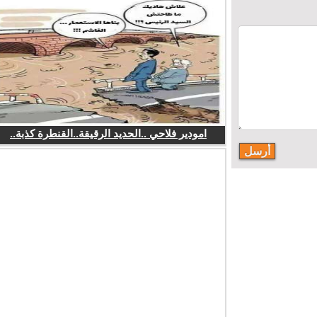
امودير فلاحي ..الحديد الرقيقة..القنطرة كذبة..