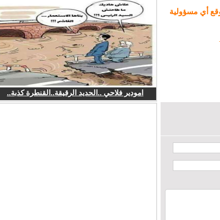
ع أي مسؤولية
امودير فلاحي ..الحديد الرقيقة..القنطرة كذبة..