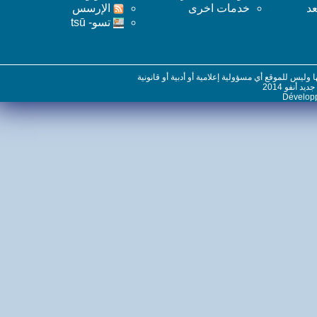
خدمات اخرى
اﻹرسس
تسو- tsū
س للموقع أي مسؤولية إعلامية أو أدبية أو قانونية
نفو 2014
Dévelo