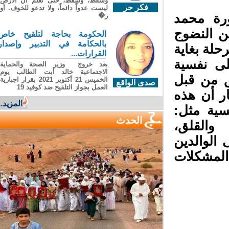
وسقطَ، وسقطَ، حتى تعلّم أن الأرضَ
فكر حر
ليست عدواً دائماً، ولا تدعو للخوف. أو
رة محمد
ر�
ن النضوج
الحكومة بحاجة لتلقيح خاص
بالحكامة في التدبير وإصدار
لة بغاية
القرارات...
ى نفسية
بعد خروج وزير الصحة والحماية
الاجتماعية خالد أبت الطالب يوم
 من قبل
الخميس 21 أكتوبر 2021 بقرار اجبارية
صدى الواقع
العمل بجواز التلقيح ضد كوفيد 19
ر أن هذه
المزيد...
ية مثل:
الحدث
والقلق،
الوالدين
المشكلات