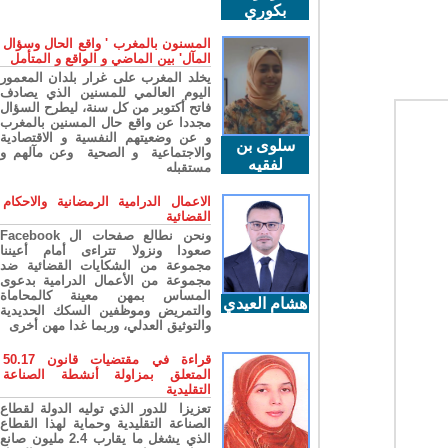
بكوري
المسنون بالمغرب ' واقع الحال وسؤال
المآل' بين الماضي و الواقع و المتأمل
يخلد المغرب على غرار بلدان المعمور
اليوم العالمي للمسنين الذي يصادف
فاتح أكتوبر من كل سنة، ليطرح السؤال
مجددا عن واقع حال المسنين بالمغرب
و عن وضعيتهم النفسية و الاقتصادية
سلوى بن
والاجتماعية و الصحية وعن مآلهم و
لفقيه
مستقبله
الاعمال الدرامية الرمضانية والاحكام
القضائية
ونحن نطالع صفحات ال Facebook
صعودا ونزولا تتراءى أمام أعيننا
مجموعة من الشكايات القضائية ضد
مجموعة من الأعمال الدرامية بدعوى
المساس بمهن معينة كالمحاماة
هشام العيدي
والتمريض وموظفين السكك الحديدية
والتوثيق العدلي، وربما غدا مهن أخرى
قراءة في مقتضيات قانون 50.17
المتعلق بمزاولة أنشطة الصناعة
التقليدية
تعزيزا للدور الذي توليه الدولة لقطاع
الصناعة التقليدية وحماية لهذا القطاع
الذي يشغل ما يقارب 2.4 مليون صانع