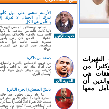
الأزمنة تمشي على مهل كأنها
تدرك أن الجمال لا يُدرك إلا
بالتأمل في الكل .
نستعيد نوسطالجيا الماضي اليوم ،لا
لأنها كانت خالية من المتاعب، بل لأنها
كانت مليئة بالدفء والاختلاف وبساطة
حديث الإثنين
الأشياء. الجميع كان يفرح بأمور
صغيرة: جلسة عائلية حول مائدة
متواضعة، صور الراديو في المساء،
ضح�
لتغيرات
دمعة من ذاكرة
من ترويع الإحساس بالغربة والضياع،
يراً من
حين أدرك مناد العز أنه أتلف روابط
ذكرياته بين حوافر خيول قبيلة آيت
هقات هي
أوسمان البرق.
لدين أن
الحرية الان
مل معها
بانشُ الصغيرُ..( الجزء الثاني)
ما عاد بانش يجلس عند حافة
الصخرة كأنها حدُّ العالم الأخير. صار في
جلسته تلكَ شيءٌ أقلُّ انكساراً مما كان
في البدايات.. شيءٌ يُشبِه من سقطَ،