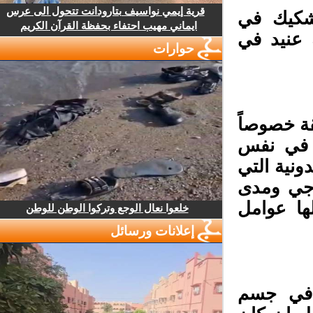
قرية إيمي نواسيف بتارودانت تتحول الى عرس
شكيك في
ايماني مهيب احتفاء بحفظة القرآن الكريم
 عنيد في
حوارات
ة خصوصاً
 في نفس
نية التي
رجي ومدى
ا عوامل
خلعوا نعال الوجع وتركوا الوطن للوطن
إعلانات ورسائل
ت في جسم