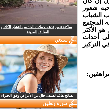
ل إن كان
به شعور
 الشباب
 المجتمع
ساكنة تنغير تدعم حملات الحد من انتشار الكلاب
و الأكثر
الضالة بالمدينة
لى أحداث
سيدتي
 التركيز
راهقين:
نصائح هامّة لصيف خالٍ من الأمراض وفق الخبراء
صورة وتعليق