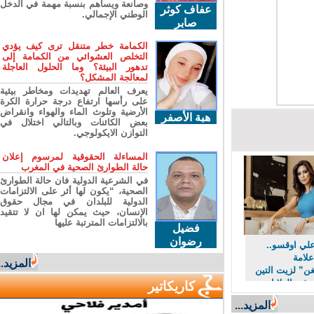
وصانعة ويساهم بنسبة مهمة في الدخل
عفاف كوثر
الوطني الإجمالي.
صابر
الكمامة خطر متنقل ترى كيف يؤدي
التخلص العشوائي من الكمامة إلى
تدهور البيئة؟ وما الحلول العاجلة
لمعالجة المشكل؟
يعرف العالم تهديدات ومخاطر بيئية
على رأسها ارتفاع درجة حرارة الكرة
الأرضية وتلوث الماء والهواء وانقراض
هبة الأصفر
بعض الكائنات وبالتالي اختلال في
التوازن الايكولوجي.
المساءلة الحقوقية لمرسوم إعلان
حالة الطوارئ الصحية في المغرب
في الشرعية الدولية فان حالة الطوارئ
الصحية، “يكون لها أثر على الالتزامات
الدولية للبلدان في مجال حقوق
الإنسان، حيث يمكن لها ان لا تتقيد
بالالتزامات المترتبة عليها
فضيل
رضوان
ي اوقسو..
امة
المزيد...
” لزيت التين
ي الولايات
كاريكاتير
المزيد...