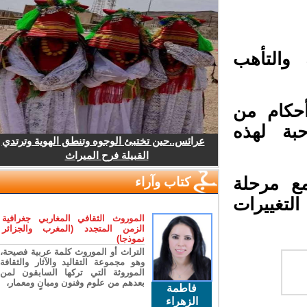
والتأهب
حكام من
ة لهذه
عرائس..حين تختبئ الوجوه وتنطق الهوية وترتدي
القبيلة فرح الميراث
ع مرحلة
كتاب وآراء
لتغييرات
الموروث الثقافي المغاربي جغرافية
الزمن المتجدد (المغرب والجزائر
نموذجا)
التراث أو الموروث كلمة عربية فصيحة،
وهو مجموعة التقاليد والآثار والثقافة
الموروثة التي تركها السابقون لمن
بعدهم من علوم وفنون ومبانٍ ومعمار،
فاطمة
الزهراء