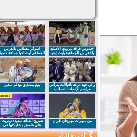
احيدوس فرقة تيزويت الأصلية
اسوكز نتسلاتين بالعرس
بالاعراس الجماعية بأيت ايحيا
الجماعي ايت احيا جماعة حصيا
والي جهة درعة تافيلالت يترأس
يوم بمضايق تودغى تنغير
مراسم الإنصات للخطاب
الملكي السامي بمناسبة
الذكرى27 لعيد العرش المجيد
من سهرات مهرجان افران
تصريح الفنانة سعيدة تيتريت
على هامش مشاركتها في
مهرجان افران
أعمدة الرأي