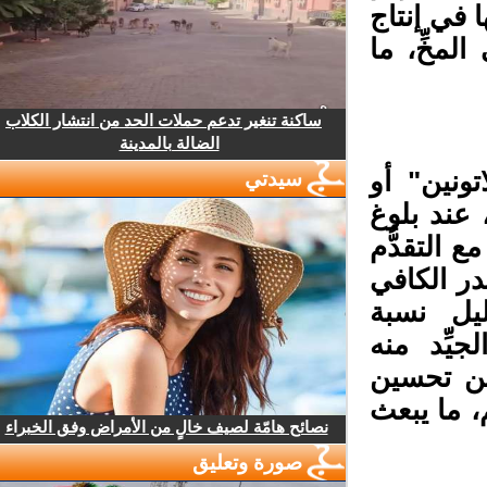
 في إنتاج
مخِّ، ما
ساكنة تنغير تدعم حملات الحد من انتشار الكلاب
الضالة بالمدينة
تونين" أو
سيدتي
عند بلوغ
ع التقدُّم
در الكافي
ل نسبة
ِّد منه
ن تحسين
 ما يبعث
نصائح هامّة لصيف خالٍ من الأمراض وفق الخبراء
صورة وتعليق