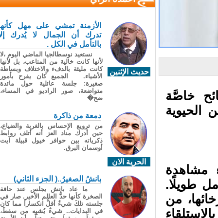
الأزمنة تمشي على مهل كأنها
تدرك أن الجمال لا يُدرك إلا
بالتأمل في الكل .
نستعيد نوسطالجيا الماضي اليوم ،لا
لأنها كانت خالية من المتاعب، بل لأنها
كانت مليئة بالدفء والاختلاف وبساطة
حديث الإثنين
الأشياء. الجميع كان يفرح بأمور
صغيرة: جلسة عائلية حول مائدة
متواضعة، صور الراديو في المساء،
لبدنية فادي ملحم، 5 نصائح خاصَّة
ضح�
الحيوية
دمعة من ذاكرة
من ترويع الإحساس بالغربة والضياع،
حين أدرك مناد العز أنه أتلف روابط
ذكرياته بين حوافر خيول قبيلة آيت
أوسمان البرق.
الحرية الان
 مشاهدة
بانشُ الصغيرُ..( الجزء الثاني)
 طويلًا.
ما عاد بانش يجلس عند حافة
ائها، من
الصخرة كأنها حدُّ العالم الأخير. صار في
جلسته تلكَ شيءٌ أقلُّ انكساراً مما كان
استلقاء
في البدايات.. شيءٌ يُشبِه من سقطَ،