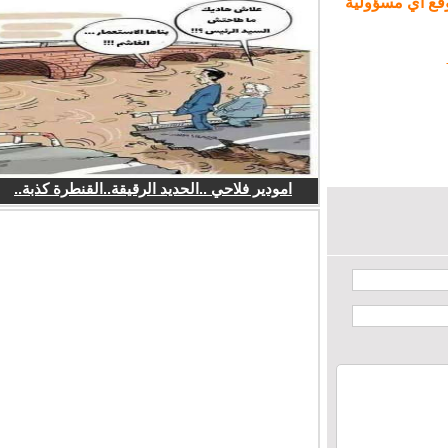
ع أي مسؤولية
امودير فلاحي ..الحديد الرقيقة..القنطرة كذبة..