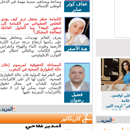
وصانعة ويساهم بنسبة مهمة في الدخل
عفاف كوثر
الوطني الإجمالي.
صابر
الكمامة خطر متنقل ترى كيف يؤدي
التخلص العشوائي من الكمامة إلى
تدهور البيئة؟ وما الحلول العاجلة
لمعالجة المشكل؟
يعرف العالم تهديدات ومخاطر بيئية
على رأسها ارتفاع درجة حرارة الكرة
الأرضية وتلوث الماء والهواء وانقراض
هبة الأصفر
بعض الكائنات وبالتالي اختلال في
التوازن الايكولوجي.
المساءلة الحقوقية لمرسوم إعلان
حالة الطوارئ الصحية في المغرب
في الشرعية الدولية فان حالة الطوارئ
الصحية، “يكون لها أثر على الالتزامات
الدولية للبلدان في مجال حقوق
الإنسان، حيث يمكن لها ان لا تتقيد
بالالتزامات المترتبة عليها
فضيل
ي اوقسو..
رضوان
امة
” لزيت التين
المزيد...
ي الولايات
كاريكاتير
المزيد...