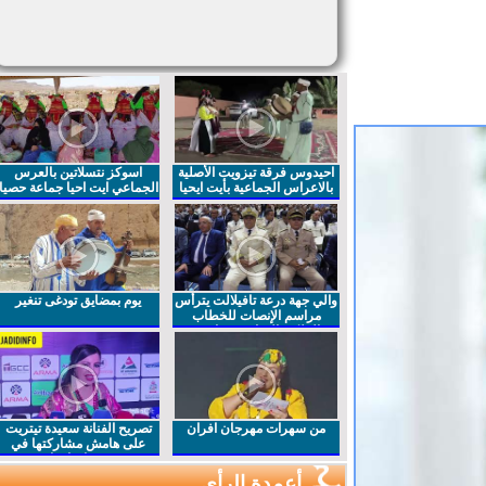
احيدوس فرقة تيزويت الأصلية
اسوكز نتسلاتين بالعرس
بالاعراس الجماعية بأيت ايحيا
الجماعي ايت احيا جماعة حصيا
والي جهة درعة تافيلالت يترأس
يوم بمضايق تودغى تنغير
مراسم الإنصات للخطاب
الملكي السامي بمناسبة
الذكرى27 لعيد العرش المجيد
من سهرات مهرجان افران
تصريح الفنانة سعيدة تيتريت
على هامش مشاركتها في
مهرجان افران
أعمدة الرأي