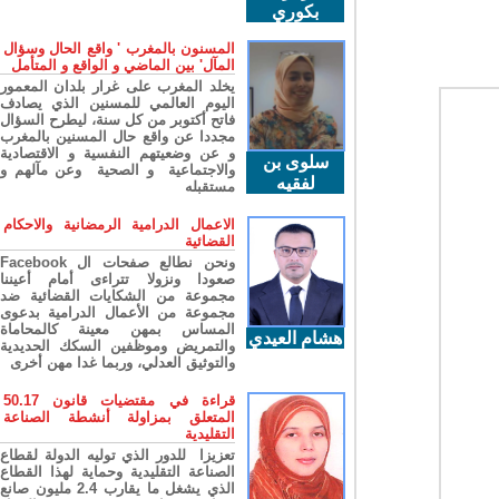
بكوري
المسنون بالمغرب ' واقع الحال وسؤال
المآل' بين الماضي و الواقع و المتأمل
يخلد المغرب على غرار بلدان المعمور
اليوم العالمي للمسنين الذي يصادف
فاتح أكتوبر من كل سنة، ليطرح السؤال
مجددا عن واقع حال المسنين بالمغرب
و عن وضعيتهم النفسية و الاقتصادية
سلوى بن
والاجتماعية و الصحية وعن مآلهم و
لفقيه
مستقبله
الاعمال الدرامية الرمضانية والاحكام
القضائية
ونحن نطالع صفحات ال Facebook
صعودا ونزولا تتراءى أمام أعيننا
مجموعة من الشكايات القضائية ضد
مجموعة من الأعمال الدرامية بدعوى
المساس بمهن معينة كالمحاماة
هشام العيدي
والتمريض وموظفين السكك الحديدية
والتوثيق العدلي، وربما غدا مهن أخرى
قراءة في مقتضيات قانون 50.17
المتعلق بمزاولة أنشطة الصناعة
التقليدية
تعزيزا للدور الذي توليه الدولة لقطاع
الصناعة التقليدية وحماية لهذا القطاع
الذي يشغل ما يقارب 2.4 مليون صانع