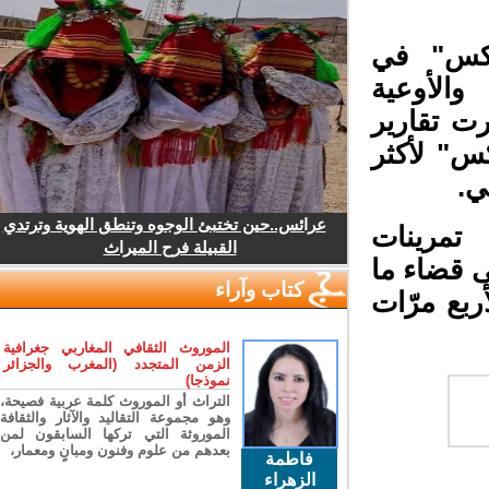
بيكس" في
لأوعية
ت تقارير
كس" لأكثر
.
عرائس..حين تختبئ الوجوه وتنطق الهوية وترتدي
تمرينات
القبيلة فرح الميراث
ى قضاء ما
كتاب وآراء
بع مرّات
الموروث الثقافي المغاربي جغرافية
الزمن المتجدد (المغرب والجزائر
نموذجا)
التراث أو الموروث كلمة عربية فصيحة،
وهو مجموعة التقاليد والآثار والثقافة
الموروثة التي تركها السابقون لمن
بعدهم من علوم وفنون ومبانٍ ومعمار،
فاطمة
الزهراء