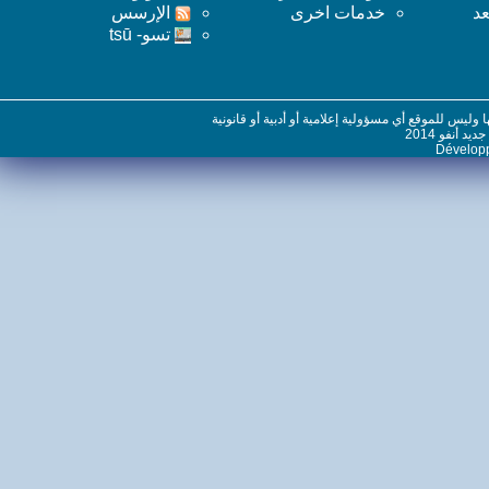
خدمات اخرى
اﻹرسس
تسو- tsū
س للموقع أي مسؤولية إعلامية أو أدبية أو قانونية
نفو 2014
Dévelo