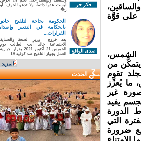
وسقطَ، وسقطَ، حتى تعلّم أن الأرضَ
فكر حر
الساقين،
ليست عدواً دائماً، ولا تدعو للخوف. أو
ر�
على قوَّة
الحكومة بحاجة لتلقيح خاص
بالحكامة في التدبير وإصدار
القرارات...
بعد خروج وزير الصحة والحماية
الاجتماعية خالد أبت الطالب يوم
الخميس 21 أكتوبر 2021 بقرار اجبارية
صدى الواقع
 الشمس،
العمل بجواز التلقيح ضد كوفيد 19
مكَّن من
المزيد...
جلد تقوم
الحدث
 يُعزِّز
ورة غير
جسم يفيد
 الدورة
ترة التي
ع ضرورة
الامتناع