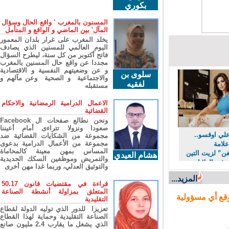
بكوري
المسنون بالمغرب ' واقع الحال وسؤال
المآل' بين الماضي و الواقع و المتأمل
يخلد المغرب على غرار بلدان المعمور
اليوم العالمي للمسنين الذي يصادف
فاتح أكتوبر من كل سنة، ليطرح السؤال
مجددا عن واقع حال المسنين بالمغرب
و عن وضعيتهم النفسية و الاقتصادية
سلوى بن
والاجتماعية و الصحية وعن مآلهم و
لفقيه
مستقبله
الاعمال الدرامية الرمضانية والاحكام
القضائية
ونحن نطالع صفحات ال Facebook
صعودا ونزولا تتراءى أمام أعيننا
ي اوقسو..
مجموعة من الشكايات القضائية ضد
مجموعة من الأعمال الدرامية بدعوى
امة
المساس بمهن معينة كالمحاماة
” لزيت التين
هشام العيدي
والتمريض وموظفين السكك الحديدية
ي الولايات
والتوثيق العدلي، وربما غدا مهن أخرى
المزيد...
قراءة في مقتضيات قانون 50.17
المتعلق بمزاولة أنشطة الصناعة
ع أي مسؤولية
التقليدية
تعزيزا للدور الذي توليه الدولة لقطاع
الصناعة التقليدية وحماية لهذا القطاع
الذي يشغل ما يقارب 2.4 مليون صانع