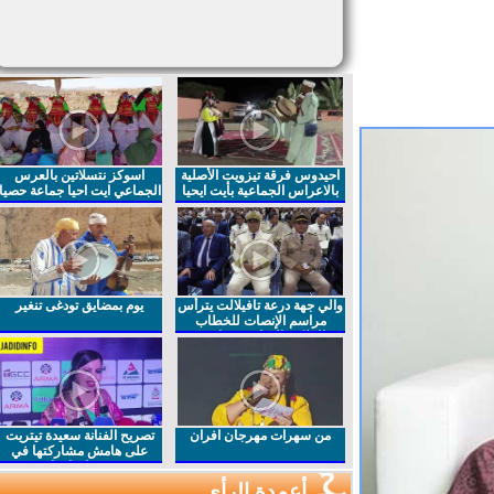
احيدوس فرقة تيزويت الأصلية
اسوكز نتسلاتين بالعرس
بالاعراس الجماعية بأيت ايحيا
الجماعي ايت احيا جماعة حصيا
والي جهة درعة تافيلالت يترأس
يوم بمضايق تودغى تنغير
مراسم الإنصات للخطاب
الملكي السامي بمناسبة
الذكرى27 لعيد العرش المجيد
من سهرات مهرجان افران
تصريح الفنانة سعيدة تيتريت
على هامش مشاركتها في
مهرجان افران
أعمدة الرأي