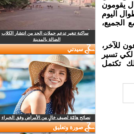
 يقومون
ال اليوم
الجميع،
ساكنة تنغير تدعم حملات الحد من انتشار الكلاب
الضالة بالمدينة
ن للآخر،
سيدتي
لكي تسير
ك تكتمل
نصائح هامّة لصيف خالٍ من الأمراض وفق الخبراء
صورة وتعليق