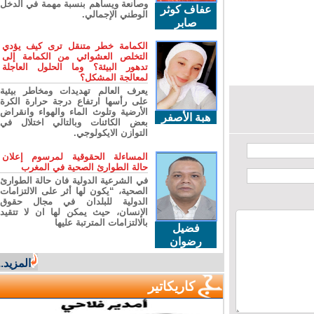
وصانعة ويساهم بنسبة مهمة في الدخل
عفاف كوثر
الوطني الإجمالي.
صابر
الكمامة خطر متنقل ترى كيف يؤدي
التخلص العشوائي من الكمامة إلى
تدهور البيئة؟ وما الحلول العاجلة
لمعالجة المشكل؟
يعرف العالم تهديدات ومخاطر بيئية
على رأسها ارتفاع درجة حرارة الكرة
الأرضية وتلوث الماء والهواء وانقراض
هبة الأصفر
بعض الكائنات وبالتالي اختلال في
التوازن الايكولوجي.
المساءلة الحقوقية لمرسوم إعلان
حالة الطوارئ الصحية في المغرب
في الشرعية الدولية فان حالة الطوارئ
الصحية، “يكون لها أثر على الالتزامات
الدولية للبلدان في مجال حقوق
الإنسان، حيث يمكن لها ان لا تتقيد
بالالتزامات المترتبة عليها
فضيل
رضوان
المزيد...
كاريكاتير