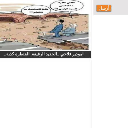
امودير فلاحي ..الحديد الرقيقة..القنطرة كذبة..