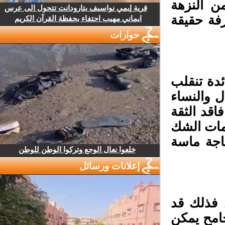
 النزهة
قرية إيمي نواسيف بتارودانت تتحول الى عرس
رفة حقيقة
ايماني مهيب احتفاء بحفظة القرآن الكريم
حوارات
دة تنقلب
 والنساء
قد الثقة
مات الشك
اجة ماسة
خلعوا نعال الوجع وتركوا الوطن للوطن
إعلانات ورسائل
 فذلك قد
امح يمكن