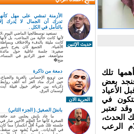
الأزمنة تمشي على مهل كأنها
تدرك أن الجمال لا يُدرك إلا
بالتأمل في الكل .
نستعيد نوسطالجيا الماضي اليوم ،لا
لأنها كانت خالية من المتاعب، بل لأنها
كانت مليئة بالدفء والاختلاف وبساطة
حديث الإثنين
الأشياء. الجميع كان يفرح بأمور
صغيرة: جلسة عائلية حول مائدة
متواضعة، صور الراديو في المساء،
ضح�
همها تلك
دمعة من ذاكرة
من ترويع الإحساس بالغربة والضياع،
نجد بعض
حين أدرك مناد العز أنه أتلف روابط
ذكرياته بين حوافر خيول قبيلة آيت
ل الأعياد
أوسمان البرق.
تكون في
الحرية الان
د تعتبر
بانشُ الصغيرُ..( الجزء الثاني)
ك الحدث،
ما عاد بانش يجلس عند حافة
الصخرة كأنها حدُّ العالم الأخير. صار في
م الرعب
جلسته تلكَ شيءٌ أقلُّ انكساراً مما كان
في البدايات.. شيءٌ يُشبِه من سقطَ،