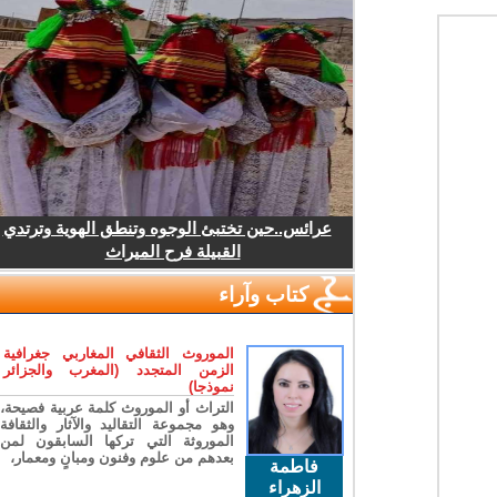
عرائس..حين تختبئ الوجوه وتنطق الهوية وترتدي
القبيلة فرح الميراث
كتاب وآراء
الموروث الثقافي المغاربي جغرافية
الزمن المتجدد (المغرب والجزائر
نموذجا)
التراث أو الموروث كلمة عربية فصيحة،
وهو مجموعة التقاليد والآثار والثقافة
الموروثة التي تركها السابقون لمن
بعدهم من علوم وفنون ومبانٍ ومعمار،
فاطمة
الزهراء