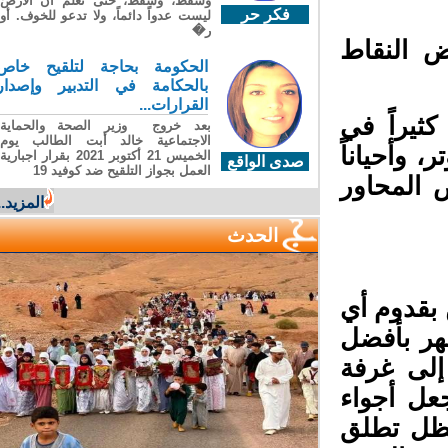
وسقطَ، وسقطَ، حتى تعلّم أن الأرضَ
فكر حر
ليست عدواً دائماً، ولا تدعو للخوف. أو
ر�
 النقاط
الحكومة بحاجة لتلقيح خاص
بالحكامة في التدبير وإصدار
القرارات...
ثيراً في
بعد خروج وزير الصحة والحماية
الاجتماعية خالد أبت الطالب يوم
 وأحياناً
الخميس 21 أكتوبر 2021 بقرار اجبارية
صدى الواقع
العمل بجواز التلقيح ضد كوفيد 19
المحاور
المزيد...
الحدث
بقدوم أي
ر بأفضل
لى غرفة
عل أجواء
تظل تطلق