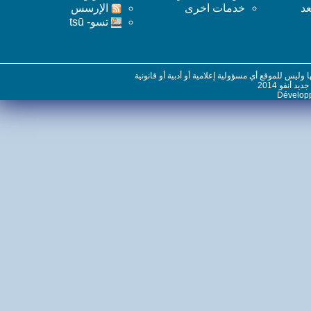
خدمات اخرى
اﻹرسس
تسو- tsū
س للموقع أي مسؤولية إعلامية أو أدبية أو قانونية
نفو 2014
Dévelo