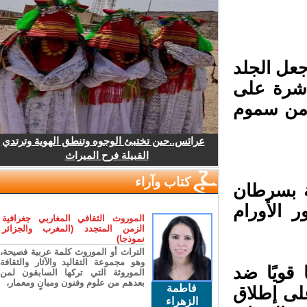
عل الجلد
اشرة على
من سموم
عرائس..حين تختبئ الوجوه وتنطق الهوية وترتدي
القبيلة فرح الميراث
كتاب وآراء
 بسرطان
 الأورام
الموروث الثقافي المغاربي جغرافية
الزمن المتجدد (المغرب والجزائر
نموذجا)
التراث أو الموروث كلمة عربية فصيحة،
وهو مجموعة التقاليد والآثار والثقافة
 قويًا ضد
الموروثة التي تركها السابقون لمن
بعدهم من علوم وفنون ومبانٍ ومعمار،
فاطمة
لى إطلاق
الزهراء