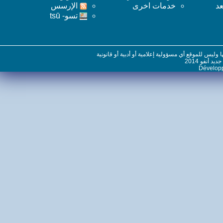
خدمات اخرى
اﻹرسس
تسو- tsū
س للموقع أي مسؤولية إعلامية أو أدبية أو قانونية
نفو 2014
Dévelo