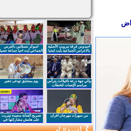
احيدوس فرقة تيزويت الأصلية
اسوكز نتسلاتين بالعرس
بالاعراس الجماعية بأيت ايحيا
الجماعي ايت احيا جماعة حصيا
والي جهة درعة تافيلالت يترأس
يوم بمضايق تودغى تنغير
مراسم الإنصات للخطاب
الملكي السامي بمناسبة
الذكرى27 لعيد العرش المجيد
من سهرات مهرجان افران
تصريح الفنانة سعيدة تيتريت
على هامش مشاركتها في
مهرجان افران
أعمدة الرأي