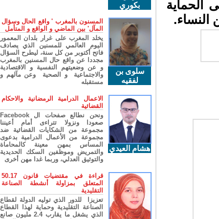
الحماية
بكوري
النساء.
المسنون بالمغرب ' واقع الحال وسؤال
المآل' بين الماضي و الواقع و المتأمل
يخلد المغرب على غرار بلدان المعمور
اليوم العالمي للمسنين الذي يصادف
فاتح أكتوبر من كل سنة، ليطرح السؤال
مجددا عن واقع حال المسنين بالمغرب
و عن وضعيتهم النفسية و الاقتصادية
سلوى بن
والاجتماعية و الصحية وعن مآلهم و
لفقيه
مستقبله
الاعمال الدرامية الرمضانية والاحكام
القضائية
ونحن نطالع صفحات ال Facebook
صعودا ونزولا تتراءى أمام أعيننا
مجموعة من الشكايات القضائية ضد
مجموعة من الأعمال الدرامية بدعوى
المساس بمهن معينة كالمحاماة
هشام العيدي
والتمريض وموظفين السكك الحديدية
والتوثيق العدلي، وربما غدا مهن أخرى
قراءة في مقتضيات قانون 50.17
المتعلق بمزاولة أنشطة الصناعة
التقليدية
تعزيزا للدور الذي توليه الدولة لقطاع
الصناعة التقليدية وحماية لهذا القطاع
الذي يشغل ما يقارب 2.4 مليون صانع