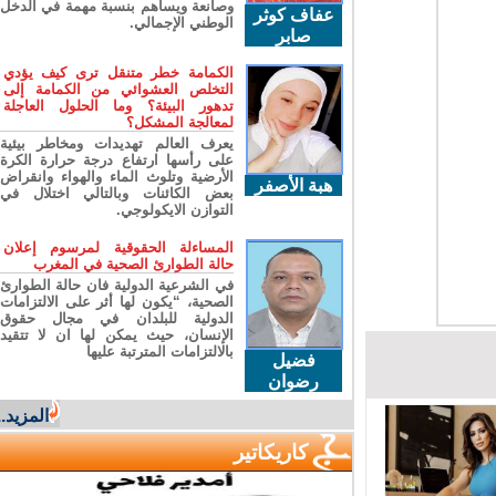
وصانعة ويساهم بنسبة مهمة في الدخل
عفاف كوثر
الوطني الإجمالي.
صابر
الكمامة خطر متنقل ترى كيف يؤدي
التخلص العشوائي من الكمامة إلى
تدهور البيئة؟ وما الحلول العاجلة
لمعالجة المشكل؟
يعرف العالم تهديدات ومخاطر بيئية
على رأسها ارتفاع درجة حرارة الكرة
الأرضية وتلوث الماء والهواء وانقراض
هبة الأصفر
بعض الكائنات وبالتالي اختلال في
التوازن الايكولوجي.
المساءلة الحقوقية لمرسوم إعلان
حالة الطوارئ الصحية في المغرب
في الشرعية الدولية فان حالة الطوارئ
الصحية، “يكون لها أثر على الالتزامات
الدولية للبلدان في مجال حقوق
الإنسان، حيث يمكن لها ان لا تتقيد
بالالتزامات المترتبة عليها
فضيل
رضوان
المزيد...
كاريكاتير