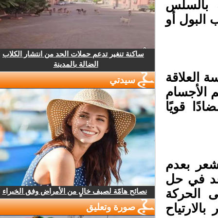
 بالسلس
البول أو
ساكنة تنغير تدعم حملات الحد من انتشار الكلاب
الضالة بالمدينة
ة العلاقة
سيدتي
 الأجسام
ًا قويًا
عر بعدم
عد في حل
نصائح هامّة لصيف خالٍ من الأمراض وفق الخبراء
 الحركة
الارتياح
صورة وتعليق