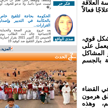
وسقطَ، وسقطَ، حتى تعلّم أن الأرضَ
 العلاقة
فكر حر
ليست عدواً دائماً، ولا تدعو للخوف. أو
ر�
ا فعالاً
الحكومة بحاجة لتلقيح خاص
بالحكامة في التدبير وإصدار
القرارات...
بعد خروج وزير الصحة والحماية
الاجتماعية خالد أبت الطالب يوم
شكل قوي،
الخميس 21 أكتوبر 2021 بقرار اجبارية
صدى الواقع
العمل بجواز التلقيح ضد كوفيد 19
عمل على
المزيد...
 المشاكل
الحدث
 بالجسم
في القضاء
لق هرمون
م، وهذه