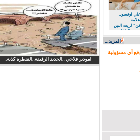
ي اوقسو..
امة
” لزيت التين
ي الولايات
المزيد...
ع أي مسؤولية
امودير فلاحي ..الحديد الرقيقة..القنطرة كذبة..