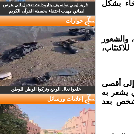
اء بشكل
قرية إيمي نواسيف بتارودانت تتحول الى عرس
ايماني مهيب احتفاء بحفظة القرآن الكريم
حوارات
 والشعور
لاكتئاب،
إلى أقصى
خلعوا نعال الوجع وتركوا الوطن للوطن
 يشعر به
إعلانات ورسائل
خص بعد