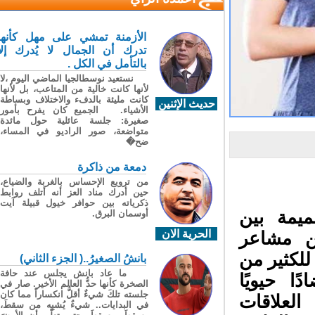
الأزمنة تمشي على مهل كأنها
تدرك أن الجمال لا يُدرك إلا
بالتأمل في الكل .
نستعيد نوسطالجيا الماضي اليوم ،لا
لأنها كانت خالية من المتاعب، بل لأنها
كانت مليئة بالدفء والاختلاف وبساطة
حديث الإثنين
الأشياء. الجميع كان يفرح بأمور
صغيرة: جلسة عائلية حول مائدة
متواضعة، صور الراديو في المساء،
ضح�
دمعة من ذاكرة
من ترويع الإحساس بالغربة والضياع،
حين أدرك مناد العز أنه أتلف روابط
ذكرياته بين حوافر خيول قبيلة آيت
يمة بين
أوسمان البرق.
الحرية الان
ن مشاعر
لكثير من
بانشُ الصغيرُ..( الجزء الثاني)
ما عاد بانش يجلس عند حافة
 حيويًا
الصخرة كأنها حدُّ العالم الأخير. صار في
جلسته تلكَ شيءٌ أقلُّ انكساراً مما كان
لعلاقات
في البدايات.. شيءٌ يُشبِه من سقطَ،