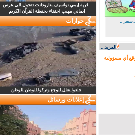
قرية إيمي نواسيف بتارودانت تتحول الى عرس
ايماني مهيب احتفاء بحفظة القرآن الكريم
حوارات
ييير ..
المزيد...
ع أي مسؤولية
خلعوا نعال الوجع وتركوا الوطن للوطن
إعلانات ورسائل