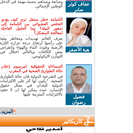
وصانعة ويساهم بنسبة مهمة في الدخل
عفاف كوثر
الوطني الإجمالي.
صابر
الكمامة خطر متنقل ترى كيف يؤدي
التخلص العشوائي من الكمامة إلى
تدهور البيئة؟ وما الحلول العاجلة
لمعالجة المشكل؟
يعرف العالم تهديدات ومخاطر بيئية
على رأسها ارتفاع درجة حرارة الكرة
الأرضية وتلوث الماء والهواء وانقراض
هبة الأصفر
بعض الكائنات وبالتالي اختلال في
التوازن الايكولوجي.
المساءلة الحقوقية لمرسوم إعلان
حالة الطوارئ الصحية في المغرب
في الشرعية الدولية فان حالة الطوارئ
الصحية، “يكون لها أثر على الالتزامات
الدولية للبلدان في مجال حقوق
الإنسان، حيث يمكن لها ان لا تتقيد
بالالتزامات المترتبة عليها
فضيل
رضوان
المزيد...
كاريكاتير