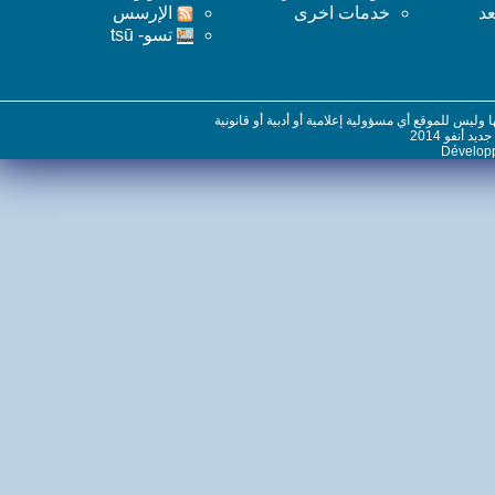
خدمات اخرى
اﻹرسس
تسو- tsū
س للموقع أي مسؤولية إعلامية أو أدبية أو قانونية
نفو 2014
Dévelo