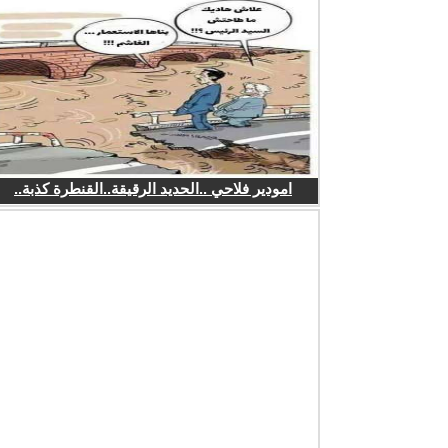
امودير فلاحي ..الحديد الرقيقة..القنطرة كذبة..