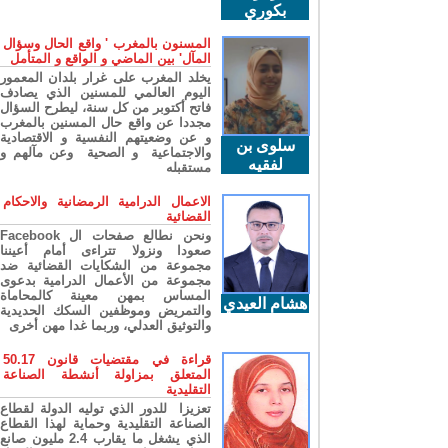
بكوري
المسنون بالمغرب ' واقع الحال وسؤال
المآل' بين الماضي و الواقع و المتأمل
يخلد المغرب على غرار بلدان المعمور
اليوم العالمي للمسنين الذي يصادف
فاتح أكتوبر من كل سنة، ليطرح السؤال
مجددا عن واقع حال المسنين بالمغرب
و عن وضعيتهم النفسية و الاقتصادية
سلوى بن
والاجتماعية و الصحية وعن مآلهم و
لفقيه
مستقبله
الاعمال الدرامية الرمضانية والاحكام
القضائية
ونحن نطالع صفحات ال Facebook
صعودا ونزولا تتراءى أمام أعيننا
مجموعة من الشكايات القضائية ضد
مجموعة من الأعمال الدرامية بدعوى
المساس بمهن معينة كالمحاماة
هشام العيدي
والتمريض وموظفين السكك الحديدية
والتوثيق العدلي، وربما غدا مهن أخرى
قراءة في مقتضيات قانون 50.17
المتعلق بمزاولة أنشطة الصناعة
التقليدية
تعزيزا للدور الذي توليه الدولة لقطاع
الصناعة التقليدية وحماية لهذا القطاع
الذي يشغل ما يقارب 2.4 مليون صانع