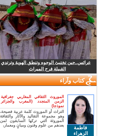
عرائس..حين تختبئ الوجوه وتنطق الهوية وترتدي
القبيلة فرح الميراث
كتاب وآراء
الموروث الثقافي المغاربي جغرافية
الزمن المتجدد (المغرب والجزائر
نموذجا)
التراث أو الموروث كلمة عربية فصيحة،
وهو مجموعة التقاليد والآثار والثقافة
الموروثة التي تركها السابقون لمن
بعدهم من علوم وفنون ومبانٍ ومعمار،
فاطمة
الزهراء