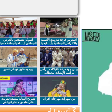
احيدوس فرقة تيزويت الأصلية
اسوكز نتسلاتين بالعرس
بالاعراس الجماعية بأيت ايحيا
الجماعي ايت احيا جماعة حصيا
والي جهة درعة تافيلالت يترأس
يوم بمضايق تودغى تنغير
مراسم الإنصات للخطاب
الملكي السامي بمناسبة
الذكرى27 لعيد العرش المجيد
من سهرات مهرجان افران
تصريح الفنانة سعيدة تيتريت
على هامش مشاركتها في
مهرجان افران
أعمدة الرأي