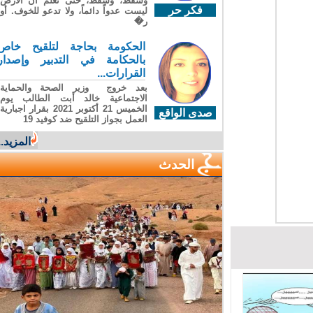
وسقطَ، وسقطَ، حتى تعلّم أن الأرضَ
فكر حر
ليست عدواً دائماً، ولا تدعو للخوف. أو
ر�
الحكومة بحاجة لتلقيح خاص
بالحكامة في التدبير وإصدار
القرارات...
بعد خروج وزير الصحة والحماية
الاجتماعية خالد أبت الطالب يوم
الخميس 21 أكتوبر 2021 بقرار اجبارية
صدى الواقع
العمل بجواز التلقيح ضد كوفيد 19
المزيد...
الحدث