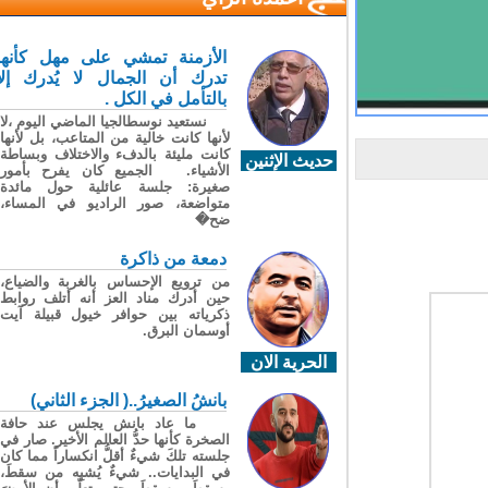
الأزمنة تمشي على مهل كأنها
تدرك أن الجمال لا يُدرك إلا
بالتأمل في الكل .
نستعيد نوسطالجيا الماضي اليوم ،لا
لأنها كانت خالية من المتاعب، بل لأنها
كانت مليئة بالدفء والاختلاف وبساطة
حديث الإثنين
الأشياء. الجميع كان يفرح بأمور
صغيرة: جلسة عائلية حول مائدة
متواضعة، صور الراديو في المساء،
ضح�
دمعة من ذاكرة
من ترويع الإحساس بالغربة والضياع،
حين أدرك مناد العز أنه أتلف روابط
ذكرياته بين حوافر خيول قبيلة آيت
أوسمان البرق.
الحرية الان
بانشُ الصغيرُ..( الجزء الثاني)
ما عاد بانش يجلس عند حافة
الصخرة كأنها حدُّ العالم الأخير. صار في
جلسته تلكَ شيءٌ أقلُّ انكساراً مما كان
في البدايات.. شيءٌ يُشبِه من سقطَ،