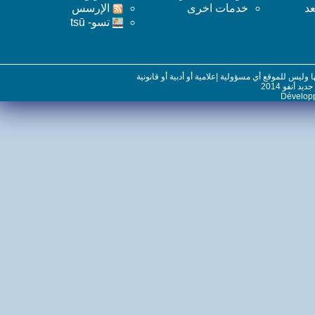
خدمات اخرى
اﻹرسس
تسو- tsū
س للموقع أي مسؤولية إعلامية أو أدبية أو قانونية
نفو 2014
Dévelo