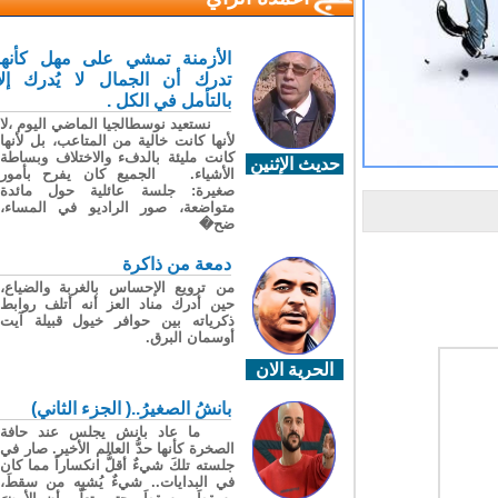
الأزمنة تمشي على مهل كأنها
تدرك أن الجمال لا يُدرك إلا
بالتأمل في الكل .
نستعيد نوسطالجيا الماضي اليوم ،لا
لأنها كانت خالية من المتاعب، بل لأنها
كانت مليئة بالدفء والاختلاف وبساطة
حديث الإثنين
الأشياء. الجميع كان يفرح بأمور
صغيرة: جلسة عائلية حول مائدة
متواضعة، صور الراديو في المساء،
ضح�
دمعة من ذاكرة
من ترويع الإحساس بالغربة والضياع،
حين أدرك مناد العز أنه أتلف روابط
ذكرياته بين حوافر خيول قبيلة آيت
أوسمان البرق.
الحرية الان
بانشُ الصغيرُ..( الجزء الثاني)
ما عاد بانش يجلس عند حافة
الصخرة كأنها حدُّ العالم الأخير. صار في
جلسته تلكَ شيءٌ أقلُّ انكساراً مما كان
في البدايات.. شيءٌ يُشبِه من سقطَ،