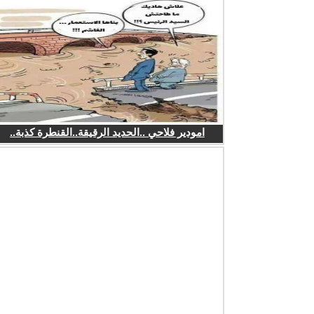
امودير فلاحي ..الحديد الرقيقة..القنطرة كذبة..