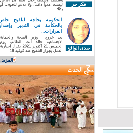
وسقطَ، وسقطَ، حتى تعلّم أن الأرضَ
فكر حر
ليست عدواً دائماً، ولا تدعو للخوف. أو
ر�
الحكومة بحاجة لتلقيح خاص
بالحكامة في التدبير وإصدار
القرارات...
بعد خروج وزير الصحة والحماية
الاجتماعية خالد أبت الطالب يوم
الخميس 21 أكتوبر 2021 بقرار اجبارية
صدى الواقع
العمل بجواز التلقيح ضد كوفيد 19
المزيد...
الحدث