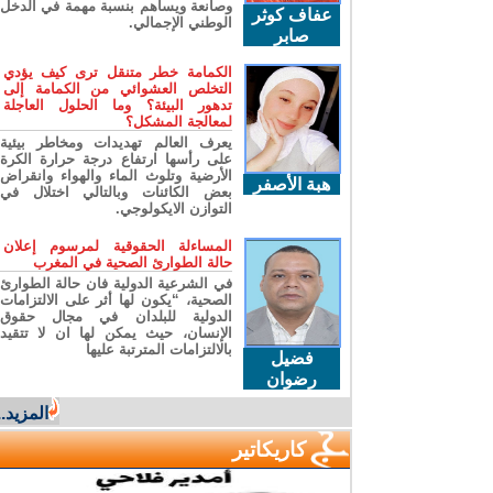
وصانعة ويساهم بنسبة مهمة في الدخل
عفاف كوثر
الوطني الإجمالي.
صابر
الكمامة خطر متنقل ترى كيف يؤدي
التخلص العشوائي من الكمامة إلى
تدهور البيئة؟ وما الحلول العاجلة
لمعالجة المشكل؟
يعرف العالم تهديدات ومخاطر بيئية
على رأسها ارتفاع درجة حرارة الكرة
الأرضية وتلوث الماء والهواء وانقراض
هبة الأصفر
بعض الكائنات وبالتالي اختلال في
التوازن الايكولوجي.
المساءلة الحقوقية لمرسوم إعلان
حالة الطوارئ الصحية في المغرب
في الشرعية الدولية فان حالة الطوارئ
الصحية، “يكون لها أثر على الالتزامات
الدولية للبلدان في مجال حقوق
الإنسان، حيث يمكن لها ان لا تتقيد
بالالتزامات المترتبة عليها
فضيل
رضوان
المزيد...
كاريكاتير