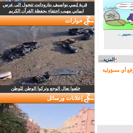
قرية إيمي نواسيف بتارودانت تتحول الى عرس
ايماني مهيب احتفاء بحفظة القرآن الكريم
حوارات
ييير ..
المزيد...
ع أي مسؤولية
خلعوا نعال الوجع وتركوا الوطن للوطن
إعلانات ورسائل