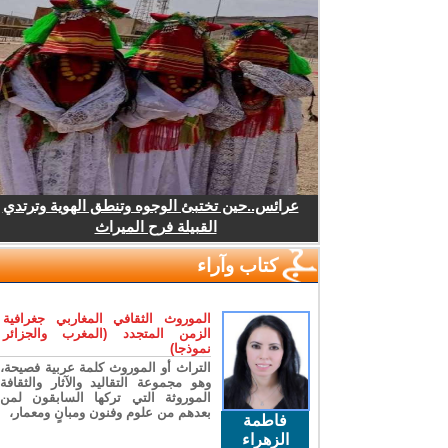
عرائس..حين تختبئ الوجوه وتنطق الهوية وترتدي
القبيلة فرح الميراث
كتاب وآراء
الموروث الثقافي المغاربي جغرافية
الزمن المتجدد (المغرب والجزائر
نموذجا)
التراث أو الموروث كلمة عربية فصيحة،
وهو مجموعة التقاليد والآثار والثقافة
الموروثة التي تركها السابقون لمن
بعدهم من علوم وفنون ومبانٍ ومعمار،
فاطمة
الزهراء