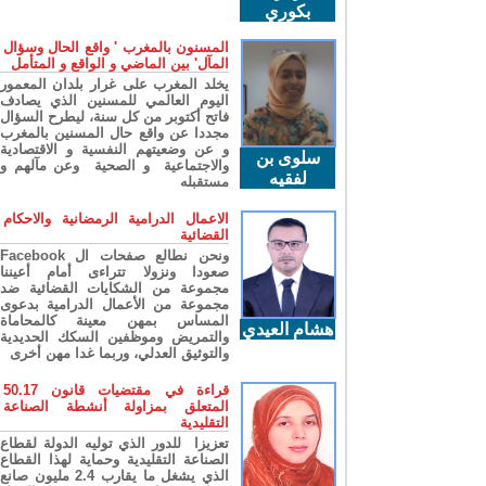
بكوري
المسنون بالمغرب ' واقع الحال وسؤال
المآل' بين الماضي و الواقع و المتأمل
يخلد المغرب على غرار بلدان المعمور
اليوم العالمي للمسنين الذي يصادف
فاتح أكتوبر من كل سنة، ليطرح السؤال
مجددا عن واقع حال المسنين بالمغرب
و عن وضعيتهم النفسية و الاقتصادية
سلوى بن
والاجتماعية و الصحية وعن مآلهم و
لفقيه
مستقبله
الاعمال الدرامية الرمضانية والاحكام
القضائية
ونحن نطالع صفحات ال Facebook
صعودا ونزولا تتراءى أمام أعيننا
مجموعة من الشكايات القضائية ضد
مجموعة من الأعمال الدرامية بدعوى
المساس بمهن معينة كالمحاماة
هشام العيدي
والتمريض وموظفين السكك الحديدية
والتوثيق العدلي، وربما غدا مهن أخرى
قراءة في مقتضيات قانون 50.17
المتعلق بمزاولة أنشطة الصناعة
التقليدية
تعزيزا للدور الذي توليه الدولة لقطاع
الصناعة التقليدية وحماية لهذا القطاع
الذي يشغل ما يقارب 2.4 مليون صانع