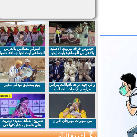
احيدوس فرقة تيزويت الأصلية
اسوكز نتسلاتين بالعرس
بالاعراس الجماعية بأيت ايحيا
الجماعي ايت احيا جماعة حصيا
والي جهة درعة تافيلالت يترأس
يوم بمضايق تودغى تنغير
مراسم الإنصات للخطاب
الملكي السامي بمناسبة
الذكرى27 لعيد العرش المجيد
من سهرات مهرجان افران
تصريح الفنانة سعيدة تيتريت
على هامش مشاركتها في
مهرجان افران
أعمدة الرأي