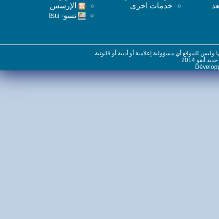
خدمات اخرى
اﻹرسس
تسو- tsū
س للموقع أي مسؤولية إعلامية أو أدبية أو قانونية
نفو 2014
Dévelo