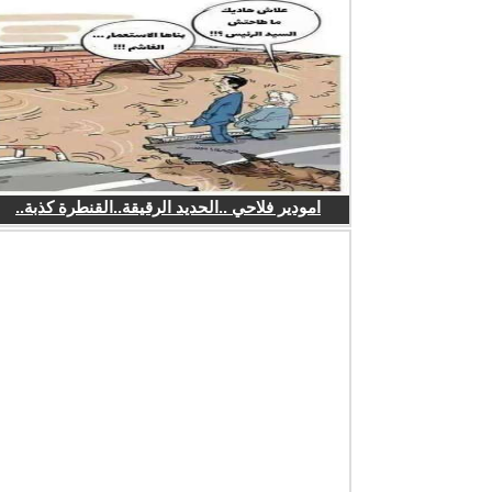
امودير فلاحي ..الحديد الرقيقة..القنطرة كذبة..