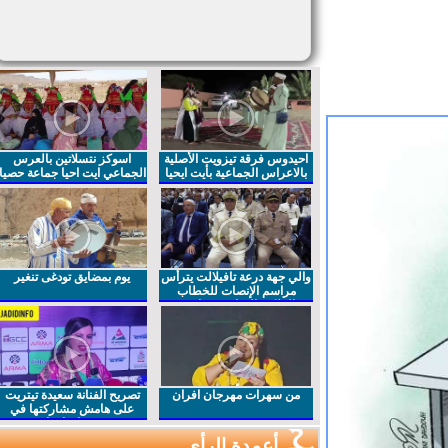
احيدوس فرقة تيزويت الأصلية
اسوكز نتسلاتين بالعرس
بالاعراس الجماعية بأيت ايحيا
الجماعي ايت احيا جماعة حصيا
والي جهة درعة تافيلالت يترأس
يوم بمضايق تودغى تنغير
مراسم الإنصات للخطاب
الملكي السامي بمناسبة
الذكرى27 لعيد العرش المجيد
من سهرات مهرجان افران
تصريح الفنانة سعيدة تيتريت
على هامش مشاركتها في
مهرجان افران
أعمدة الرأي