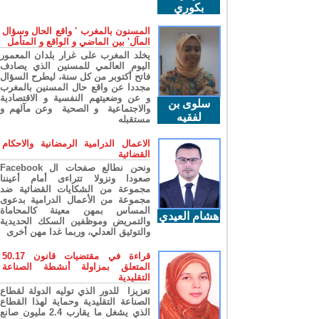
بكوري
المسنون بالمغرب ' واقع الحال وسؤال
المآل' بين الماضي و الواقع و المتأمل
يخلد المغرب على غرار بلدان المعمور
اليوم العالمي للمسنين الذي يصادف
فاتح أكتوبر من كل سنة، ليطرح السؤال
مجددا عن واقع حال المسنين بالمغرب
و عن وضعيتهم النفسية و الاقتصادية
سلوى بن
والاجتماعية و الصحية وعن مآلهم و
لفقيه
مستقبله
الاعمال الدرامية الرمضانية والاحكام
القضائية
ونحن نطالع صفحات ال Facebook
صعودا ونزولا تتراءى أمام أعيننا
مجموعة من الشكايات القضائية ضد
مجموعة من الأعمال الدرامية بدعوى
المساس بمهن معينة كالمحاماة
هشام العيدي
والتمريض وموظفين السكك الحديدية
والتوثيق العدلي، وربما غدا مهن أخرى
قراءة في مقتضيات قانون 50.17
المتعلق بمزاولة أنشطة الصناعة
التقليدية
تعزيزا للدور الذي توليه الدولة لقطاع
الصناعة التقليدية وحماية لهذا القطاع
الذي يشغل ما يقارب 2.4 مليون صانع