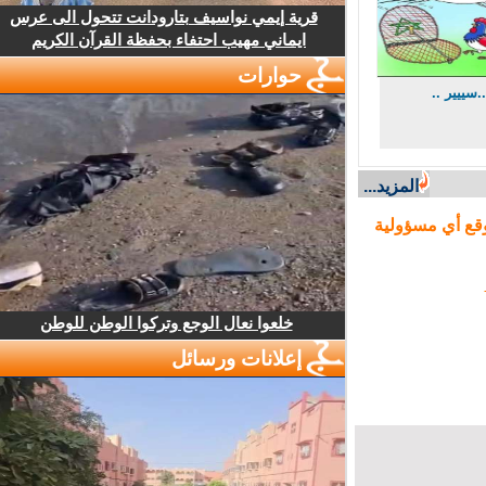
قرية إيمي نواسيف بتارودانت تتحول الى عرس
ايماني مهيب احتفاء بحفظة القرآن الكريم
حوارات
ييير ..
المزيد...
ع أي مسؤولية
خلعوا نعال الوجع وتركوا الوطن للوطن
إعلانات ورسائل