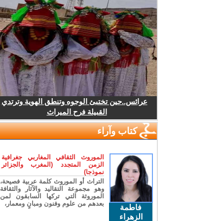
عرائس..حين تختبئ الوجوه وتنطق الهوية وترتدي
القبيلة فرح الميراث
كتاب وآراء
الموروث الثقافي المغاربي جغرافية
الزمن المتجدد (المغرب والجزائر
نموذجا)
التراث أو الموروث كلمة عربية فصيحة،
وهو مجموعة التقاليد والآثار والثقافة
الموروثة التي تركها السابقون لمن
بعدهم من علوم وفنون ومبانٍ ومعمار،
فاطمة
الزهراء