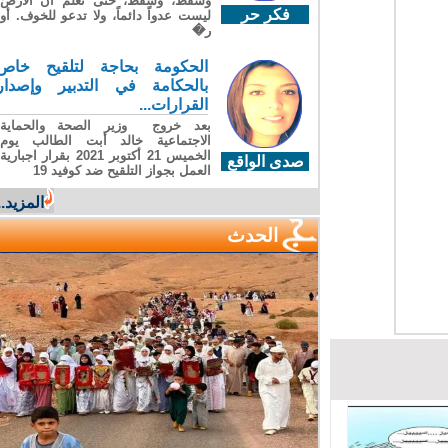
وسقطَ، وسقطَ، حتى تعلّم أن الأرضَ
فكر حر
ليست عدواً دائماً، ولا تدعو للخوف. أو
ر�
الحكومة بحاجة لتلقيح خاص
بالحكامة في التدبير وإصدار
القرارات...
بعد خروج وزير الصحة والحماية
الاجتماعية خالد أبت الطالب يوم
الخميس 21 أكتوبر 2021 بقرار اجبارية
صدى الواقع
العمل بجواز التلقيح ضد كوفيد 19
المزيد...
الحدث