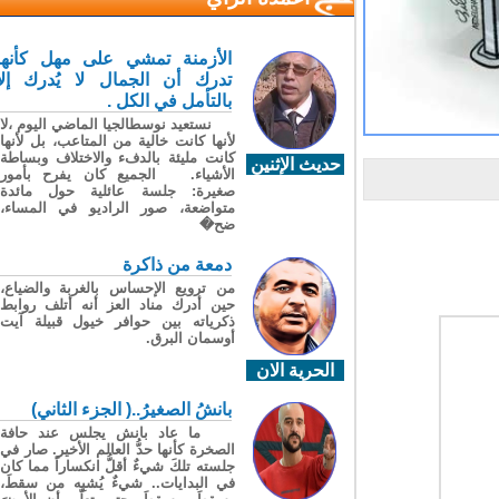
الأزمنة تمشي على مهل كأنها
تدرك أن الجمال لا يُدرك إلا
بالتأمل في الكل .
نستعيد نوسطالجيا الماضي اليوم ،لا
لأنها كانت خالية من المتاعب، بل لأنها
كانت مليئة بالدفء والاختلاف وبساطة
حديث الإثنين
الأشياء. الجميع كان يفرح بأمور
صغيرة: جلسة عائلية حول مائدة
متواضعة، صور الراديو في المساء،
ضح�
دمعة من ذاكرة
من ترويع الإحساس بالغربة والضياع،
حين أدرك مناد العز أنه أتلف روابط
ذكرياته بين حوافر خيول قبيلة آيت
أوسمان البرق.
الحرية الان
بانشُ الصغيرُ..( الجزء الثاني)
ما عاد بانش يجلس عند حافة
الصخرة كأنها حدُّ العالم الأخير. صار في
جلسته تلكَ شيءٌ أقلُّ انكساراً مما كان
في البدايات.. شيءٌ يُشبِه من سقطَ،