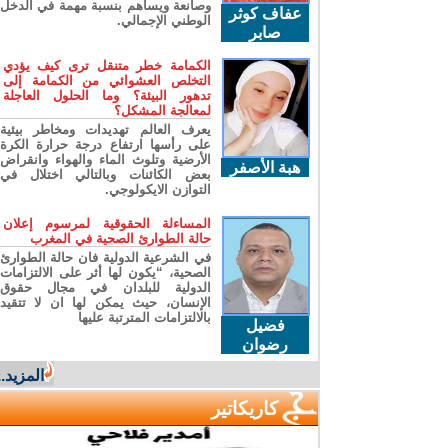
وصانعة ويساهم بنسبة مهمة في الدخل
عفاف كوثر
الوطني الإجمالي.
صابر
الكمامة خطر متنقل ترى كيف يؤدي
التخلص العشوائي من الكمامة إلى
تدهور البيئة؟ وما الحلول العاجلة
لمعالجة المشكل؟
يعرف العالم تهديدات ومخاطر بيئية
على رأسها ارتفاع درجة حرارة الكرة
الأرضية وتلوث الماء والهواء وانقراض
هبة الأصفر
بعض الكائنات وبالتالي اختلال في
التوازن الايكولوجي.
المساءلة الحقوقية لمرسوم إعلان
حالة الطوارئ الصحية في المغرب
في الشرعية الدولية فان حالة الطوارئ
الصحية، “يكون لها أثر على الالتزامات
الدولية للبلدان في مجال حقوق
الإنسان، حيث يمكن لها ان لا تتقيد
بالالتزامات المترتبة عليها
فضيل
رضوان
المزيد...
كاريكاتير