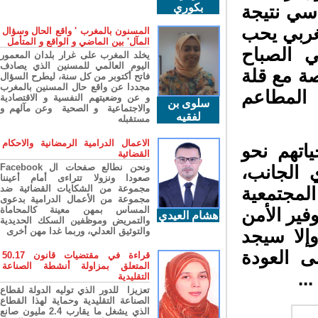
بكوري
سي نتيجة
ربي يحب
المسنون بالمغرب ' واقع الحال وسؤال
المآل' بين الماضي و الواقع و المتأمل
 الصباح
يخلد المغرب على غرار بلدان المعمور
اليوم العالمي للمسنين الذي يصادف
 مع قلة
فاتح أكتوبر من كل سنة، ليطرح السؤال
مجددا عن واقع حال المسنين بالمغرب
لمطاعم
و عن وضعيتهم النفسية و الاقتصادية
سلوى بن
والاجتماعية و الصحية وعن مآلهم و
لفقيه
مستقبله
الاعمال الدرامية الرمضانية والاحكام
تهم نحو
القضائية
ونحن نطالع صفحات ال Facebook
 الجانب،
صعودا ونزولا تتراءى أمام أعيننا
مجموعة من الشكايات القضائية ضد
لمجتمعية
مجموعة من الأعمال الدرامية بدعوى
المساس بمهن معينة كالمحاماة
ير الأمن
هشام العيدي
والتمريض وموظفين السكك الحديدية
والتوثيق العدلي، وربما غدا مهن أخرى
إلا سيجد
 العودة
قراءة في مقتضيات قانون 50.17
المتعلق بمزاولة أنشطة الصناعة
.
التقليدية
تعزيزا للدور الذي توليه الدولة لقطاع
الصناعة التقليدية وحماية لهذا القطاع
الذي يشغل ما يقارب 2.4 مليون صانع