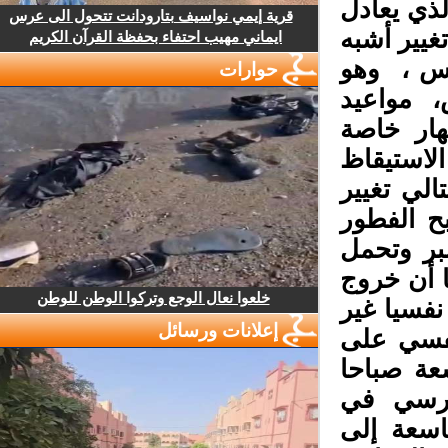
ذي يعادل
قرية إيمي نواسيف بتارودانت تتحول الى عرس
يير أشبه
ايماني مهيب احتفاء بحفظة القرآن الكريم
نس ، وهو
حوارات
مواعيد
هار خاصة
استيقاظ
لي تغيير
ح الفطور
ر وتحمل
 أن خروج
خلعوا نعال الوجع وتركوا الوطن للوطن
سيا غير
إعلانات ورسائل
فسي على
عة صباحا
رسي في
سعة إلى