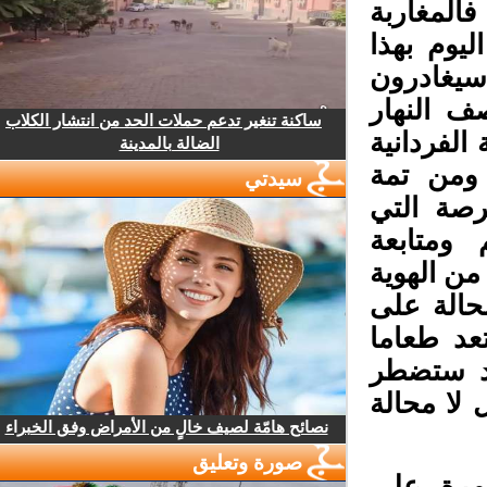
المغاربة
يوم بهذا
سيغادرون
ف النهار
ساكنة تنغير تدعم حملات الحد من انتشار الكلاب
لفردانية
الضالة بالمدينة
ومن تمة
سيدتي
صة التي
ومتابعة
ن الهوية
حالة على
عد طعاما
د ستضطر
لا محالة
نصائح هامّة لصيف خالٍ من الأمراض وفق الخبراء
صورة وتعليق
مرة على