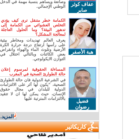
وصانعة ويساهم بنسبة مهمة في الدخل
عفاف كوثر
الوطني الإجمالي.
صابر
الكمامة خطر متنقل ترى كيف يؤدي
التخلص العشوائي من الكمامة إلى
تدهور البيئة؟ وما الحلول العاجلة
لمعالجة المشكل؟
يعرف العالم تهديدات ومخاطر بيئية
على رأسها ارتفاع درجة حرارة الكرة
الأرضية وتلوث الماء والهواء وانقراض
هبة الأصفر
بعض الكائنات وبالتالي اختلال في
التوازن الايكولوجي.
المساءلة الحقوقية لمرسوم إعلان
حالة الطوارئ الصحية في المغرب
في الشرعية الدولية فان حالة الطوارئ
الصحية، “يكون لها أثر على الالتزامات
الدولية للبلدان في مجال حقوق
الإنسان، حيث يمكن لها ان لا تتقيد
بالالتزامات المترتبة عليها
فضيل
رضوان
المزيد...
كاريكاتير