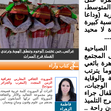
لمتوسط،
ة (وداعا
بة كبيرة
لا محيد
.
لصباحية
عرائس..حين تختبئ الوجوه وتنطق الهوية وترتدي
المجتمع
القبيلة فرح الميراث
ة بائعي
كتاب وآراء
ا يترتب
الوقاية
الموروث الثقافي المغاربي جغرافية
الزمن المتجدد (المغرب والجزائر
لوجبات،
نموذجا)
التراث أو الموروث كلمة عربية فصيحة،
فال جراء
وهو مجموعة التقاليد والآثار والثقافة
الموروثة التي تركها السابقون لمن
1 ساعات يخرج التلميذ
بعدهم من علوم وفنون ومبانٍ ومعمار،
فاطمة
 راحة ..
الزهراء