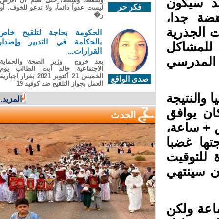
د سيكون
وسقطَ، وسقطَ، حتى تعلّم أن الأرضَ
فكر حر
ليست عدواً دائماً، ولا تدعو للخوف. أو
هضة جدا،
ر�
 الجذرية
الحكومة بحاجة لتلقيح خاص
بالحكامة في التدبير وإصدار
للمشاكل
القرارات...
 المدرسي
بعد خروج وزير الصحة والحماية
الاجتماعية خالد أبت الطالب يوم
الخميس 21 أكتوبر 2021 بقرار اجبارية
صدى الواقع
العمل بجواز التلقيح ضد كوفيد 19
 والنتيجة
المزيد...
ن يوافق
الحدث
 + ساعة،
ها غضبا
 للتوقيت
ن سينتهي
عة ولكن