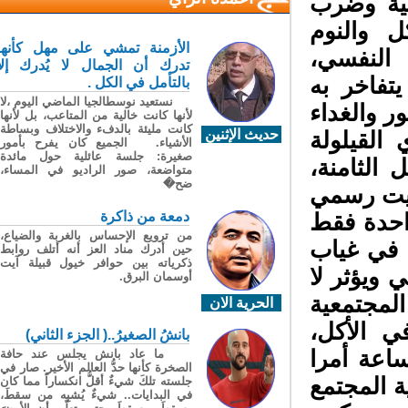
نية وضرب
 والنوم
الأزمنة تمشي على مهل كأنها
النفسي،
تدرك أن الجمال لا يُدرك إلا
فاخر به
بالتأمل في الكل .
نستعيد نوسطالجيا الماضي اليوم ،لا
 والغداء
لأنها كانت خالية من المتاعب، بل لأنها
كانت مليئة بالدفء والاختلاف وبساطة
حديث الإثنين
لقيلولة
الأشياء. الجميع كان يفرح بأمور
صغيرة: جلسة عائلية حول مائدة
الثامنة،
متواضعة، صور الراديو في المساء،
ضح�
قيت رسمي
دمعة من ذاكرة
احدة فقط
من ترويع الإحساس بالغربة والضياع،
ء في غياب
حين أدرك مناد العز أنه أتلف روابط
ذكرياته بين حوافر خيول قبيلة آيت
 ويؤثر لا
أوسمان البرق.
مجتمعية
الحرية الان
 الأكل،
بانشُ الصغيرُ..( الجزء الثاني)
اعة أمرا
ما عاد بانش يجلس عند حافة
الصخرة كأنها حدُّ العالم الأخير. صار في
 المجتمع
جلسته تلكَ شيءٌ أقلُّ انكساراً مما كان
في البدايات.. شيءٌ يُشبِه من سقطَ،