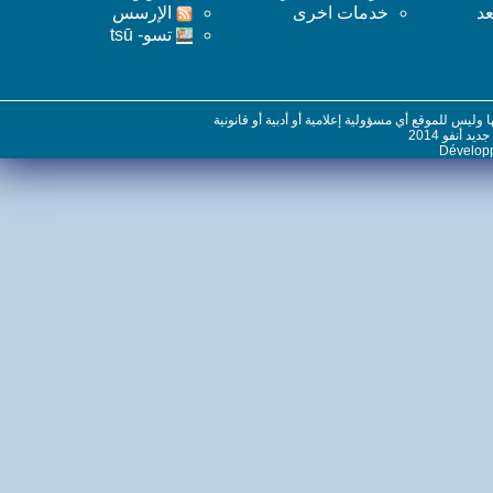
خدمات اخرى
اﻹرسس
تسو- tsū
س للموقع أي مسؤولية إعلامية أو أدبية أو قانونية
نفو 2014
Dévelo