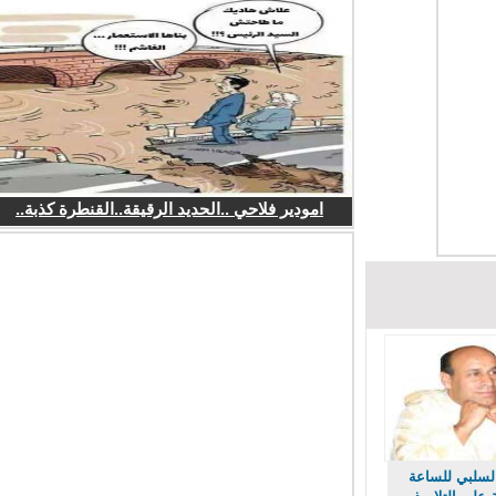
امودير فلاحي ..الحديد الرقيقة..القنطرة كذبة..
لسلبي للساعة