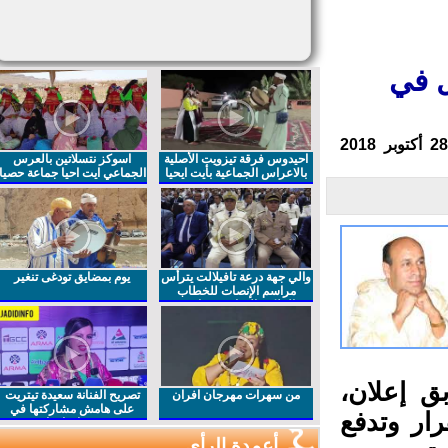
 في
احيدوس فرقة تيزويت الأصلية
اسوكز نتسلاتين بالعرس
بالاعراس الجماعية بأيت ايحيا
الجماعي ايت احيا جماعة حصيا
والي جهة درعة تافيلالت يترأس
يوم بمضايق تودغى تنغير
مراسم الإنصات للخطاب
الملكي السامي بمناسبة
الذكرى27 لعيد العرش المجيد
 إعلان،
من سهرات مهرجان افران
تصريح الفنانة سعيدة تيتريت
على هامش مشاركتها في
ر وتدفع
مهرجان افران
أعمدة الرأي