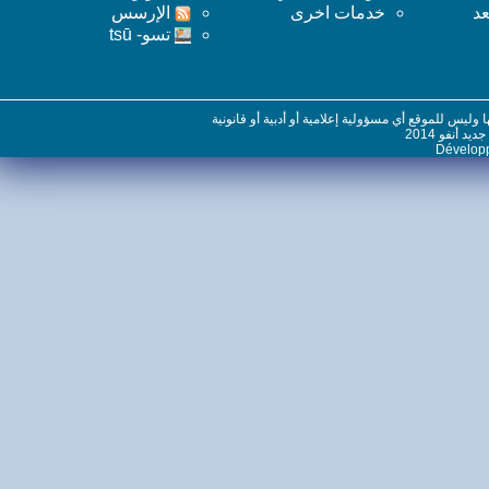
خدمات اخرى
اﻹرسس
تسو- tsū
س للموقع أي مسؤولية إعلامية أو أدبية أو قانونية
نفو 2014
Dévelo