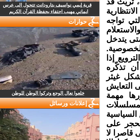
 تريّث قد
قرية إيمي نواسيف بتارودانت تتحول الى عرس
انتظارية
ايماني مهيب احتفاء بحفظة القرآن الكريم
ي تواجه
حوارات
لاستعلام
ى يتدخل
صوصية.
ترويع إذا
 تذكّره
كل غيثر
 التعايش
خلعوا نعال الوجع وتركوا الوطن للوطن
ها مهمة
إعلانات ورسائل
مسلسلات
 السياسية
لحجر على
قاصرا لا