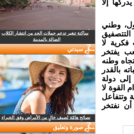
ركها إلا
ل، وطني
تتصفيق
ساكنة تنغير تدعم حملات الحد من انتشار الكلاب
الضالة بالمدينة
كرية لا
سيدتي
ب يفتخر
اه وطنه
ه بالقدر
لى دولة
القوة لا
 وتتفاعل
أن نفتخر
نصائح هامّة لصيف خالٍ من الأمراض وفق الخبراء
صورة وتعليق