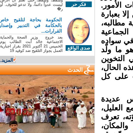
وسقطَ، وسقطَ، حتى تعلّم أن الأرضَ
 الأمور.
فكر حر
ليست عدواً دائماً، ولا تدعو للخوف. أو
ر�
ا بعبارة
الحكومة بحاجة لتلقيح خاص
مطالبه،
بالحكامة في التدبير وإصدار
الجماعية
القرارات...
بعد خروج وزير الصحة والحماية
في سواده
الاجتماعية خالد أبت الطالب يوم
الخميس 21 أكتوبر 2021 بقرار اجبارية
 ما ولّد
صدى الواقع
العمل بجواز التلقيح ضد كوفيد 19
 التخوين
المزيد...
ه الحال،
الحدث
 على كل
س عديدة
 العليل،
ه، تعرف
المكان،