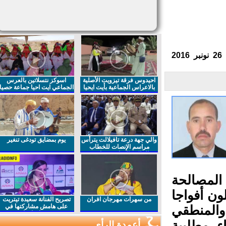
احيدوس فرقة تيزويت الأصلية
اسوكز نتسلاتين بالعرس
بالاعراس الجماعية بأيت ايحيا
الجماعي ايت احيا جماعة حصيا
والي جهة درعة تافيلالت يترأس
يوم بمضايق تودغى تنغير
مراسم الإنصات للخطاب
الملكي السامي بمناسبة
الذكرى27 لعيد العرش المجيد
مصالحة
ن أفواجا
من سهرات مهرجان افران
تصريح الفنانة سعيدة تيتريت
على هامش مشاركتها في
والمنطقي
مهرجان افران
 مطلبية
أعمدة الرأي