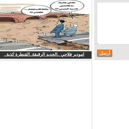
امودير فلاحي ..الحديد الرقيقة..القنطرة كذبة..