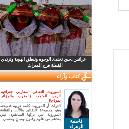
عرائس..حين تختبئ الوجوه وتنطق الهوية وترتدي
القبيلة فرح الميراث
كتاب وآراء
الموروث الثقافي المغاربي جغرافية
الزمن المتجدد (المغرب والجزائر
نموذجا)
التراث أو الموروث كلمة عربية فصيحة،
وهو مجموعة التقاليد والآثار والثقافة
الموروثة التي تركها السابقون لمن
بعدهم من علوم وفنون ومبانٍ ومعمار،
فاطمة
الزهراء