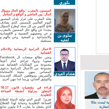
بكوري
المسنون بالمغرب ' واقع الحال وسؤال
المآل' بين الماضي و الواقع و المتأمل
يخلد المغرب على غرار بلدان المعمور
اليوم العالمي للمسنين الذي يصادف
فاتح أكتوبر من كل سنة، ليطرح السؤال
مجددا عن واقع حال المسنين بالمغرب
و عن وضعيتهم النفسية و الاقتصادية
سلوى بن
والاجتماعية و الصحية وعن مآلهم و
لفقيه
مستقبله
الاعمال الدرامية الرمضانية والاحكام
القضائية
ونحن نطالع صفحات ال Facebook
صعودا ونزولا تتراءى أمام أعيننا
مجموعة من الشكايات القضائية ضد
مجموعة من الأعمال الدرامية بدعوى
المساس بمهن معينة كالمحاماة
هشام العيدي
والتمريض وموظفين السكك الحديدية
والتوثيق العدلي، وربما غدا مهن أخرى
قراءة في مقتضيات قانون 50.17
المتعلق بمزاولة أنشطة الصناعة
التقليدية
تعزيزا للدور الذي توليه الدولة لقطاع
ة ليست ملكا
الصناعة التقليدية وحماية لهذا القطاع
غاربة
الذي يشغل ما يقارب 2.4 مليون صانع