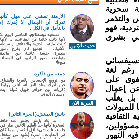
ة سحرية
الأزمنة تمشي على مهل كأنها
 والتذمر
تدرك أن الجمال لا يُدرك إلا
ردية، فهو
بالتأمل في الكل .
نستعيد نوسطالجيا الماضي اليوم ،لا
ي بشرى
لأنها كانت خالية من المتاعب، بل لأنها
كانت مليئة بالدفء والاختلاف وبساطة
حديث الإثنين
الأشياء. الجميع كان يفرح بأمور
صغيرة: جلسة عائلية حول مائدة
متواضعة، صور الراديو في المساء،
فسيفسائي
ضح�
رغم لغة
دمعة من ذاكرة
يقوى على
من ترويع الإحساس بالغربة والضياع،
حين أدرك مناد العز أنه أتلف روابط
ن إعمال
ذكرياته بين حوافر خيول قبيلة آيت
أوسمان البرق.
ل يغلّب
الحرية الان
للميولات
بانشُ الصغيرُ..( الجزء الثاني)
الثقافية
ما عاد بانش يجلس عند حافة
سؤولين،
الصخرة كأنها حدُّ العالم الأخير. صار في
جلسته تلكَ شيءٌ أقلُّ انكساراً مما كان
ه التهور
في البدايات.. شيءٌ يُشبِه من سقطَ،