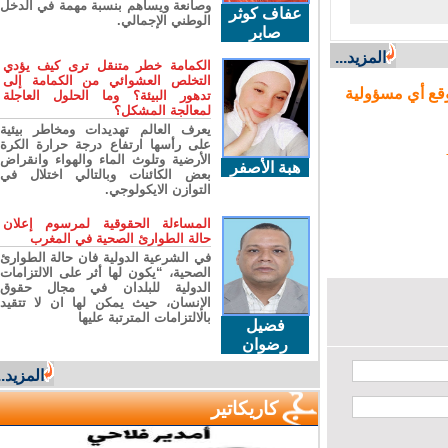
وصانعة ويساهم بنسبة مهمة في الدخل
عفاف كوثر
الوطني الإجمالي.
صابر
المزيد...
الكمامة خطر متنقل ترى كيف يؤدي
التخلص العشوائي من الكمامة إلى
ع أي مسؤولية
تدهور البيئة؟ وما الحلول العاجلة
لمعالجة المشكل؟
يعرف العالم تهديدات ومخاطر بيئية
على رأسها ارتفاع درجة حرارة الكرة
الأرضية وتلوث الماء والهواء وانقراض
هبة الأصفر
بعض الكائنات وبالتالي اختلال في
التوازن الايكولوجي.
المساءلة الحقوقية لمرسوم إعلان
حالة الطوارئ الصحية في المغرب
في الشرعية الدولية فان حالة الطوارئ
الصحية، “يكون لها أثر على الالتزامات
الدولية للبلدان في مجال حقوق
الإنسان، حيث يمكن لها ان لا تتقيد
بالالتزامات المترتبة عليها
فضيل
رضوان
المزيد...
كاريكاتير