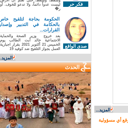
وسقطَ، وسقطَ، حتى تعلّم أن الأرضَ
فكر حر
ليست عدواً دائماً، ولا تدعو للخوف. أو
ر�
الحكومة بحاجة لتلقيح خاص
بالحكامة في التدبير وإصدار
القرارات...
بعد خروج وزير الصحة والحماية
الاجتماعية خالد أبت الطالب يوم
الخميس 21 أكتوبر 2021 بقرار اجبارية
صدى الواقع
العمل بجواز التلقيح ضد كوفيد 19
المزيد...
الحدث
المزيد...
ع أي مسؤولية