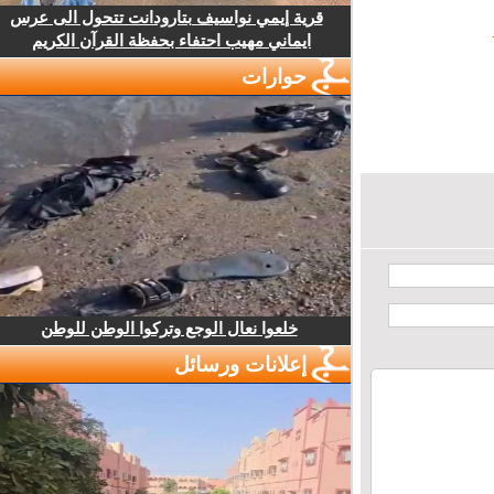
قرية إيمي نواسيف بتارودانت تتحول الى عرس
ايماني مهيب احتفاء بحفظة القرآن الكريم
حوارات
خلعوا نعال الوجع وتركوا الوطن للوطن
إعلانات ورسائل