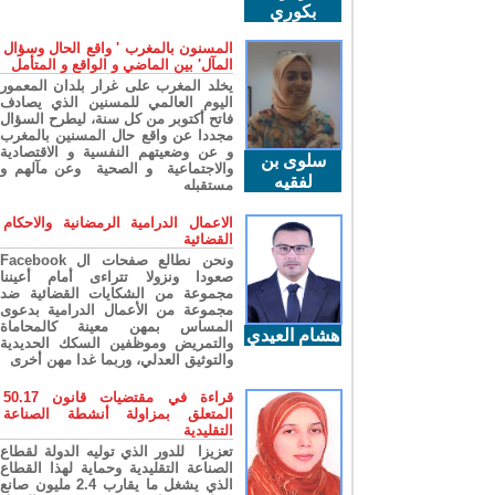
بكوري
المسنون بالمغرب ' واقع الحال وسؤال
المآل' بين الماضي و الواقع و المتأمل
يخلد المغرب على غرار بلدان المعمور
اليوم العالمي للمسنين الذي يصادف
فاتح أكتوبر من كل سنة، ليطرح السؤال
مجددا عن واقع حال المسنين بالمغرب
و عن وضعيتهم النفسية و الاقتصادية
سلوى بن
والاجتماعية و الصحية وعن مآلهم و
لفقيه
مستقبله
الاعمال الدرامية الرمضانية والاحكام
القضائية
ونحن نطالع صفحات ال Facebook
صعودا ونزولا تتراءى أمام أعيننا
مجموعة من الشكايات القضائية ضد
مجموعة من الأعمال الدرامية بدعوى
المساس بمهن معينة كالمحاماة
هشام العيدي
والتمريض وموظفين السكك الحديدية
والتوثيق العدلي، وربما غدا مهن أخرى
قراءة في مقتضيات قانون 50.17
المتعلق بمزاولة أنشطة الصناعة
التقليدية
تعزيزا للدور الذي توليه الدولة لقطاع
الصناعة التقليدية وحماية لهذا القطاع
الذي يشغل ما يقارب 2.4 مليون صانع