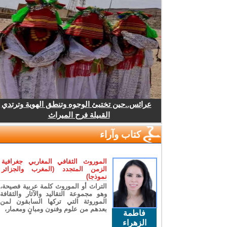
عرائس..حين تختبئ الوجوه وتنطق الهوية وترتدي
القبيلة فرح الميراث
كتاب وآراء
الموروث الثقافي المغاربي جغرافية
الزمن المتجدد (المغرب والجزائر
نموذجا)
التراث أو الموروث كلمة عربية فصيحة،
وهو مجموعة التقاليد والآثار والثقافة
الموروثة التي تركها السابقون لمن
بعدهم من علوم وفنون ومبانٍ ومعمار،
فاطمة
الزهراء