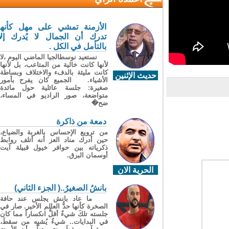
الأزمنة تمشي على مهل كأنها
تدرك أن الجمال لا يُدرك إلا
بالتأمل في الكل .
نستعيد نوسطالجيا الماضي اليوم ،لا
لأنها كانت خالية من المتاعب، بل لأنها
كانت مليئة بالدفء والاختلاف وبساطة
حديث الإثنين
الأشياء. الجميع كان يفرح بأمور
صغيرة: جلسة عائلية حول مائدة
متواضعة، صور الراديو في المساء،
ضح�
دمعة من ذاكرة
من ترويع الإحساس بالغربة والضياع،
حين أدرك مناد العز أنه أتلف روابط
ذكرياته بين حوافر خيول قبيلة آيت
أوسمان البرق.
الحرية الان
بانشُ الصغيرُ..( الجزء الثاني)
ما عاد بانش يجلس عند حافة
الصخرة كأنها حدُّ العالم الأخير. صار في
جلسته تلكَ شيءٌ أقلُّ انكساراً مما كان
في البدايات.. شيءٌ يُشبِه من سقطَ،