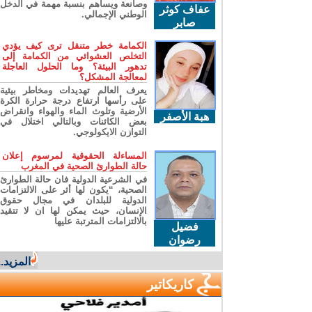
وصانعة ويساهم بنسبة مهمة في الدخل
عفاف كوثر
الوطني الإجمالي.
صابر
الكمامة خطر متنقل ترى كيف يؤدي
التخلص العشوائي من الكمامة إلى
تدهور البيئة؟ وما الحلول العاجلة
لمعالجة المشكل؟
يعرف العالم تهديدات ومخاطر بيئية
على رأسها ارتفاع درجة حرارة الكرة
الأرضية وتلوث الماء والهواء وانقراض
هبة الأصفر
بعض الكائنات وبالتالي اختلال في
التوازن الايكولوجي.
المساءلة الحقوقية لمرسوم إعلان
حالة الطوارئ الصحية في المغرب
في الشرعية الدولية فان حالة الطوارئ
الصحية، “يكون لها أثر على الالتزامات
الدولية للبلدان في مجال حقوق
الإنسان، حيث يمكن لها ان لا تتقيد
بالالتزامات المترتبة عليها
فضيل
رضوان
المزيد...
كاريكاتير