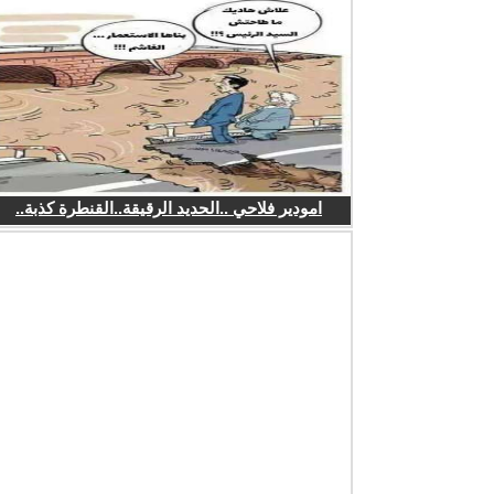
امودير فلاحي ..الحديد الرقيقة..القنطرة كذبة..