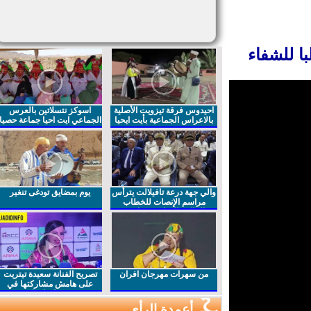
 للشفاء
احيدوس فرقة تيزويت الأصلية
اسوكز نتسلاتين بالعرس
بالاعراس الجماعية بأيت ايحيا
الجماعي ايت احيا جماعة حصيا
والي جهة درعة تافيلالت يترأس
يوم بمضايق تودغى تنغير
مراسم الإنصات للخطاب
الملكي السامي بمناسبة
الذكرى27 لعيد العرش المجيد
من سهرات مهرجان افران
تصريح الفنانة سعيدة تيتريت
على هامش مشاركتها في
مهرجان افران
أعمدة الرأي