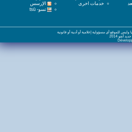
خدمات اخرى
اﻹرسس
تسو- tsū
س للموقع أي مسؤولية إعلامية أو أدبية أو قانونية
نفو 2014
Dévelo